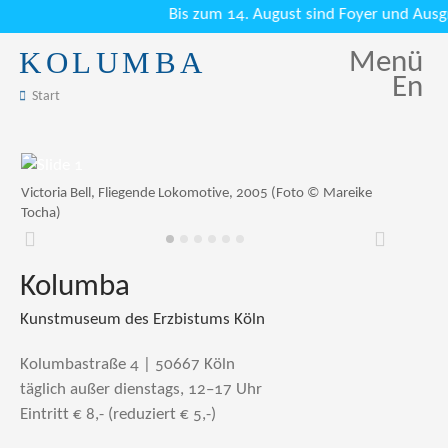
Bis zum 14. August sind Foyer und Ausgra
KOLUMBA
Menü
En
Start
Victoria Bell, Fliegende Lokomotive, 2005 (Foto © Mareike
Tocha)
Zurück
Weiter
Kolumba
Kunstmuseum des Erzbistums Köln
Kolumbastraße 4 | 50667 Köln
täglich außer dienstags, 12–17 Uhr
Eintritt € 8,- (reduziert € 5,-)