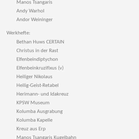
Manos Tsangaris
Andy Warhol
Andor Weininger
Werkhefte:
Bethan Huws CERTAIN
Christus in der Rast
Elfenbeindiptychon
Elfenbeinkruzifixus (v)
Heiliger Nikolaus
Heilig-Geist-Retabel
Herimann- und Idakreuz
KPSW Museum
Kolumba Ausgrabung
Kolumba Kapelle
Kreuz aus Erp
Manos Tsangaris Kugelbahn