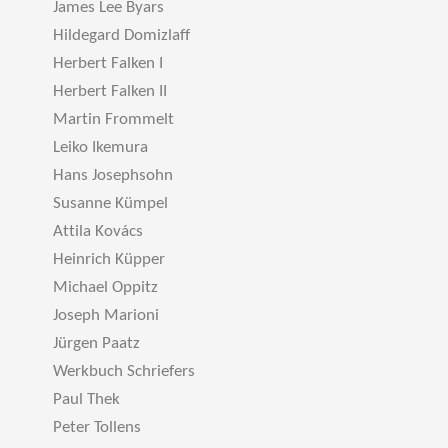
James Lee Byars
Hildegard Domizlaff
Herbert Falken I
Herbert Falken II
Martin Frommelt
Leiko Ikemura
Hans Josephsohn
Susanne Kümpel
Attila Kovács
Heinrich Küpper
Michael Oppitz
Joseph Marioni
Jürgen Paatz
Werkbuch Schriefers
Paul Thek
Peter Tollens