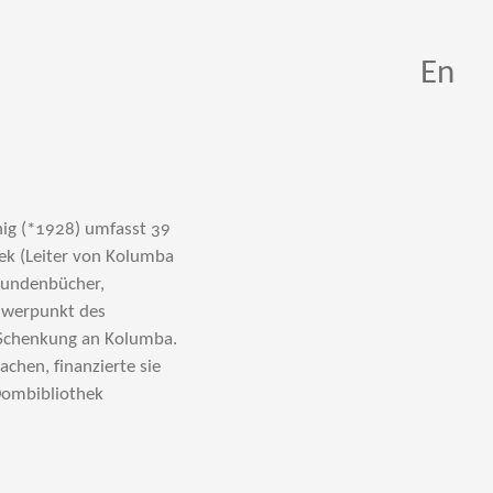
En
ig (*1928) umfasst 39
ek (Leiter von Kolumba
Stundenbücher,
chwerpunkt des
 Schenkung an Kolumba.
chen, finanzierte sie
 Dombibliothek