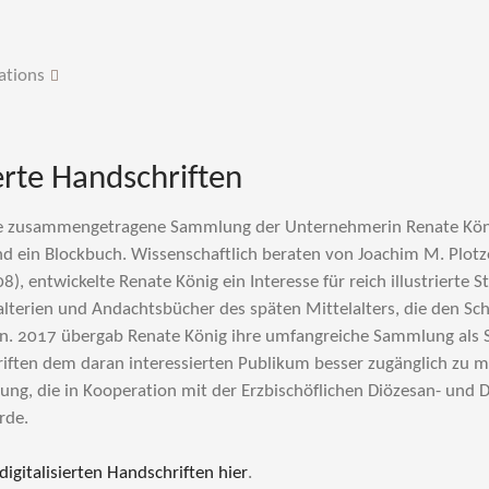
ations
ierte Handschriften
re zusammengetragene Sammlung der Unternehmerin Renate Kön
d ein Blockbuch. Wissenschaftlich beraten von Joachim M. Plotz
), entwickelte Renate König ein Interesse für reich illustrierte 
lterien und Andachtsbücher des späten Mittelalters, die den S
en. 2017 übergab Renate König ihre umfangreiche Sammlung als
ften dem daran interessierten Publikum besser zugänglich zu ma
erung, die in Kooperation mit der Erzbischöflichen Diözesan- und
rde.
igitalisierten Handschriften hier
.