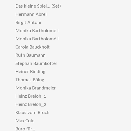
Das kleine Spiel… (Set)
Hermann Abrell
Birgit Antoni
Monika Bartholomé I
Monika Bartholomé II
Carola Bauckholt
Ruth Baumann
Stephan Baumkötter
Heiner Binding
Thomas Böing
Monika Brandmeier
Heinz Breloh_1
Heinz Breloh_2
Klaus vom Bruch
Max Cole
Büro für...