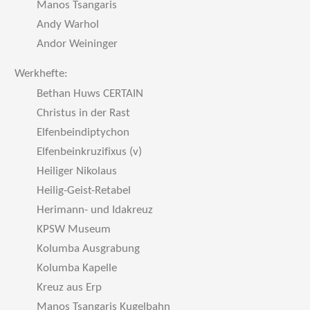
Manos Tsangaris
Andy Warhol
Andor Weininger
Werkhefte:
Bethan Huws CERTAIN
Christus in der Rast
Elfenbeindiptychon
Elfenbeinkruzifixus (v)
Heiliger Nikolaus
Heilig-Geist-Retabel
Herimann- und Idakreuz
KPSW Museum
Kolumba Ausgrabung
Kolumba Kapelle
Kreuz aus Erp
Manos Tsangaris Kugelbahn