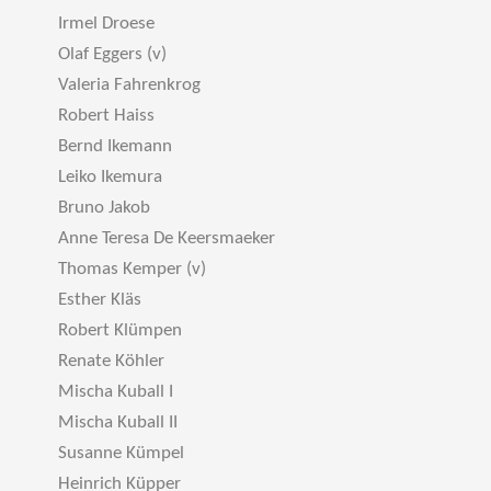
Irmel Droese
Olaf Eggers (v)
Valeria Fahrenkrog
Robert Haiss
Bernd Ikemann
Leiko Ikemura
Bruno Jakob
Anne Teresa De Keersmaeker
Thomas Kemper (v)
Esther Kläs
Robert Klümpen
Renate Köhler
Mischa Kuball I
Mischa Kuball II
Susanne Kümpel
Heinrich Küpper