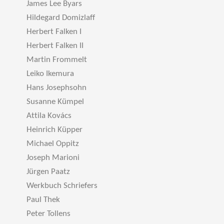
James Lee Byars
Hildegard Domizlaff
Herbert Falken I
Herbert Falken II
Martin Frommelt
Leiko Ikemura
Hans Josephsohn
Susanne Kümpel
Attila Kovács
Heinrich Küpper
Michael Oppitz
Joseph Marioni
Jürgen Paatz
Werkbuch Schriefers
Paul Thek
Peter Tollens