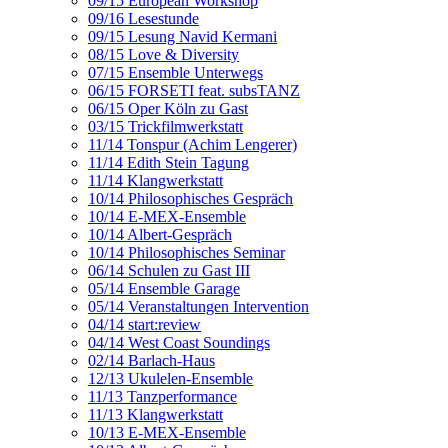
09/15 European Workshop
09/16 Lesestunde
09/15 Lesung Navid Kermani
08/15 Love & Diversity
07/15 Ensemble Unterwegs
06/15 FORSETI feat. subsTANZ
06/15 Oper Köln zu Gast
03/15 Trickfilmwerkstatt
11/14 Tonspur (Achim Lengerer)
11/14 Edith Stein Tagung
11/14 Klangwerkstatt
10/14 Philosophisches Gespräch
10/14 E-MEX-Ensemble
10/14 Albert-Gespräch
10/14 Philosophisches Seminar
06/14 Schulen zu Gast III
05/14 Ensemble Garage
05/14 Veranstaltungen Intervention
04/14 start:review
04/14 West Coast Soundings
02/14 Barlach-Haus
12/13 Ukulelen-Ensemble
11/13 Tanzperformance
11/13 Klangwerkstatt
10/13 E-MEX-Ensemble