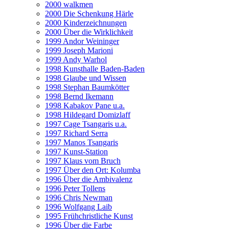
2000 walkmen
2000 Die Schenkung Härle
2000 Kinderzeichnungen
2000 Über die Wirklichkeit
1999 Andor Weininger
1999 Joseph Marioni
1999 Andy Warhol
1998 Kunsthalle Baden-Baden
1998 Glaube und Wissen
1998 Stephan Baumkötter
1998 Bernd Ikemann
1998 Kabakov Pane u.a.
1998 Hildegard Domizlaff
1997 Cage Tsangaris u.a.
1997 Richard Serra
1997 Manos Tsangaris
1997 Kunst-Station
1997 Klaus vom Bruch
1997 Über den Ort: Kolumba
1996 Über die Ambivalenz
1996 Peter Tollens
1996 Chris Newman
1996 Wolfgang Laib
1995 Frühchristliche Kunst
1996 Über die Farbe