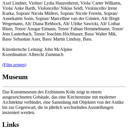
Axel Lindner, Violine/ Lydia Haurenherm, Viola/ Carter Williams,
Viola/ Anke Barth, Violoncello/ Niklas Seidl, Violoncello/ Irene
Kurka, Sopran/ Nicola Müllers, Sopran/ Nicole Ferrein, Sopran/
Annekatrin Sonn, Sopran/ Marcelline van der Grinten, Alt/ Birgit
Wegemann, Alt/ Diana Rehbock, Alt/ Ulrike Sawicki, Alt/ Lothar
Blum, Tenor/ Ansgar Eimann, Tenor/ Fabian Hemmelmann, Tenor/
Jens Lauterbach, Tenor/ Joachim Höchbauer, Bass/ Walter Mik,
Bass/ Sebastian Auer, Bass/ Martin Lindsay, Bass.
Künstlerische Leitung: John McAlpine
Koordination: Albrecht Zummach
(Film zeigen)
Museum
Das Kunstmuseum des Erzbistums Köln zeigt in einem
ausgezeichneten Gebäude, das eine Kirchenruine mit moderner
Architektur verbindet, eine Sammlung mit Objekten von der Antike
bis zur Gegenwart, die in jährlich wechselnden Ausstellungen
inszeniert werden.
Links