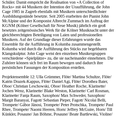
Schüler. Damit entspricht die Realisation von »A Collection of
Rocks« mit 44 Musikern der Intention der Uraufführung, die John
Cage 1985 in Zagreb ebenfalls mit Musikern unterschiedlichster
Ausbildungsstände besetzte. Seit 2005 erarbeiten der Pianist John
McAlpine und der Komponist Albrecht Zummach im Auftrag der
KGNM (Kölner Gesellschaft für Neue Musik) jährlich ein groß
besetztes zeitgenössisches Werk für die Kölner Musiknacht unter der
gleichberechtigten Beteiligung von Laien und professionellen
Musikern. Auf der Grundlage dieser Erfahrungen wurde das
Ensemble für die Aufführung in Kolumba zusammengestellt.
Kolumba wird durch die Aufführung des Stücks zur begehbaren
Klangskulptur. John Cage weist den einzelnen Musikergruppen
verschiedene »Spielplätze« zu, die sie nacheinander einnehmen. Die
Zuhörer können sich frei im Raum bewegen und dadurch ihre
persönlichen Fassungen der Komposition erstellen.
Projektensemble 12: Ulla Grümmer, Flöte/ Martina Schultze, Flöte/
Katrin Drazek-Kappus, Flöte/ Daniel Agi, Flöte/ Dorothea Baier,
Oboe/ Christian Leschowski, Oboe/ Heather Roche, Klarinette/
Jochen Wenz, Klarinette/ Blake Weston, Klarinette/ Carl Rosman,
Klarinette/ Fanja Raum, Saxophon/ Max Schweder, Saxophon/
Margit Baranyai, Fagott/ Sebastian Pieper, Fagott/ Nicolai Belli,
Trompete/ Gábor Jánosi, Trompete/ Peter Protschka, Trompete/ Paul
Rhee, Trompete/ Naomi Heeren, Horn/ Jeffrey McGuire, Horn/ Till
Künkler, Posaune/ Jan Böhme, Posaune/ Beate Bartlewski, Violine/