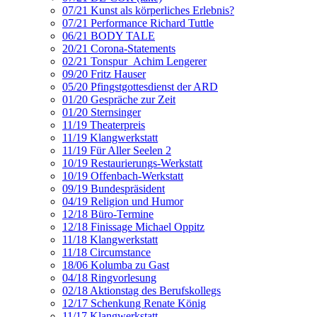
07/21 Kunst als körperliches Erlebnis?
07/21 Performance Richard Tuttle
06/21 BODY TALE
20/21 Corona-Statements
02/21 Tonspur_Achim Lengerer
09/20 Fritz Hauser
05/20 Pfingstgottesdienst der ARD
01/20 Gespräche zur Zeit
01/20 Sternsinger
11/19 Theaterpreis
11/19 Klangwerkstatt
11/19 Für Aller Seelen 2
10/19 Restaurierungs-Werkstatt
10/19 Offenbach-Werkstatt
09/19 Bundespräsident
04/19 Religion und Humor
12/18 Büro-Termine
12/18 Finissage Michael Oppitz
11/18 Klangwerkstatt
11/18 Circumstance
18/06 Kolumba zu Gast
04/18 Ringvorlesung
02/18 Aktionstag des Berufskollegs
12/17 Schenkung Renate König
11/17 Klangwerkstatt