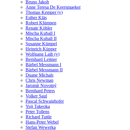
Bruno Jakob
Anne Teresa De Keersmaeker
Thomas Kemper (v)
Esther Kläs
Robert Klümpen
Renate Köhler
Mischa Kuball I
Mischa Kuball II
Susanne Kümpel
Heinrich Küpper
Wolfgang Laib (v)
Bernhard Leitner
Bärbel Messmann I
Bärbel Messmann II
Duane Michals
Chris Newman
Jaromír Novotný
Bernhard Peters
Volker Saul
Pascal Schwaighofer
Yuji Takeoka
Peter Tollens
Richard Tuttle
Hans-Peter Webel
Stefan Wewerka