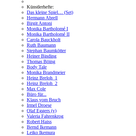
Künstlerhefte:
Das kleine Spiel… (Set)
Hermann Abrell
Birgit Antoni
Monika Bartholomé I
Monika Bartholomé II
Carola Bauckholt
Ruth Baumann
Stephan Baumkötter
Heiner Binding
Thomas Böing
Body Tale
Monika Brandmeier
Heinz Breloh_1
Heinz Breloh_2
Max Cole
Büro für...
Klaus vom Bruch
Irmel Droese
Olaf Eggers (v)
Valeria Fahrenkrog
Robert Haiss
Bernd Ikemann
Leiko Ikemura