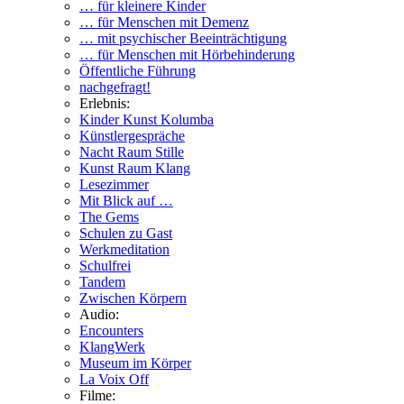
… für kleinere Kinder
… für Menschen mit Demenz
… mit psychischer Beeinträchtigung
… für Menschen mit Hörbehinderung
Öffentliche Führung
nachgefragt!
Erlebnis:
Kinder Kunst Kolumba
Künstlergespräche
Nacht Raum Stille
Kunst Raum Klang
Lesezimmer
Mit Blick auf …
The Gems
Schulen zu Gast
Werkmeditation
Schulfrei
Tandem
Zwischen Körpern
Audio:
Encounters
KlangWerk
Museum im Körper
La Voix Off
Filme: