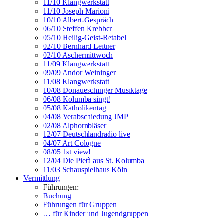
11/10 Klangwerkstatt
11/10 Joseph Marioni
10/10 Albert-Gespräch
06/10 Steffen Krebber
05/10 Heilig-Geist-Retabel
02/10 Bernhard Leitner
02/10 Aschermittwoch
11/09 Klangwerkstatt
09/09 Andor Weininger
11/08 Klangwerkstatt
10/08 Donaueschinger Musiktage
06/08 Kolumba singt!
05/08 Katholikentag
04/08 Verabschiedung JMP
02/08 Alphornbläser
12/07 Deutschlandradio live
04/07 Art Cologne
08/05 1st view!
12/04 Die Pietà aus St. Kolumba
11/03 Schauspielhaus Köln
Vermittlung
Führungen:
Buchung
Führungen für Gruppen
… für Kinder und Jugendgruppen