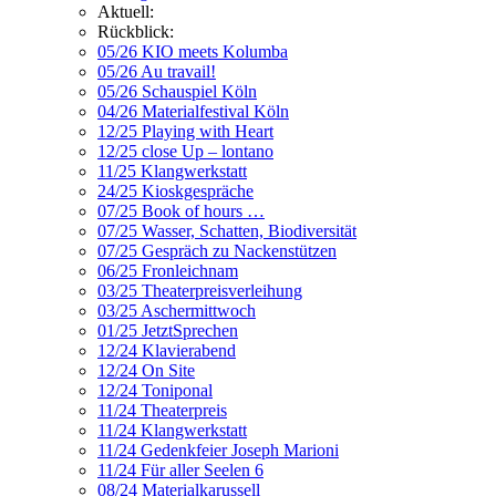
Aktuell:
Rückblick:
05/26 KIO meets Kolumba
05/26 Au travail!
05/26 Schauspiel Köln
04/26 Materialfestival Köln
12/25 Playing with Heart
12/25 close Up – lontano
11/25 Klangwerkstatt
24/25 Kioskgespräche
07/25 Book of hours …
07/25 Wasser, Schatten, Biodiversität
07/25 Gespräch zu Nackenstützen
06/25 Fronleichnam
03/25 Theaterpreisverleihung
03/25 Aschermittwoch
01/25 JetztSprechen
12/24 Klavierabend
12/24 On Site
12/24 Toniponal
11/24 Theaterpreis
11/24 Klangwerkstatt
11/24 Gedenkfeier Joseph Marioni
11/24 Für aller Seelen 6
08/24 Materialkarussell