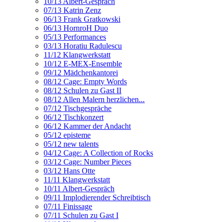
10/13 Albert-Gespräch
07/13 Katrin Zenz
06/13 Frank Gratkowski
06/13 HornroH Duo
05/13 Performances
03/13 Horatiu Radulescu
11/12 Klangwerkstatt
10/12 E-MEX-Ensemble
09/12 Mädchenkantorei
08/12 Cage: Empty Words
08/12 Schulen zu Gast II
08/12 Allen Malern herzlichen...
07/12 Tischgespräche
06/12 Tischkonzert
06/12 Kammer der Andacht
05/12 episteme
05/12 new talents
04/12 Cage: A Collection of Rocks
03/12 Cage: Number Pieces
03/12 Hans Otte
11/11 Klangwerkstatt
10/11 Albert-Gespräch
09/11 Implodierender Schreibtisch
07/11 Finissage
07/11 Schulen zu Gast I