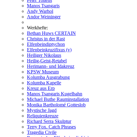
Peter Tollens
Manos Tsangaris
Andy Warhol
Andor Weininger
Werkhefte:
Bethan Huws CERTAIN
Christus in der Rast
Elfenbeindiptychon
Elfenbeinkruzifixus (v)
Heiliger Nikolaus
Heilig-Geist-Retabel
Herimann- und Idakreuz
KPSW Museum
Kolumba Ausgrabung
Kolumba Kapelle
Kreuz aus Erp
Manos Tsangaris Kugelbahn
Michael Buthe Rauminstallation
Monika Bartholomé Gotteslob
Mystische Jagd
Reliquienkreuze
Richard Serra Skulptur
Terry Fox. Catch Phrases
Tragedia Civile