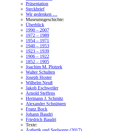
Präsentation
Steckbrief
Wir gedenken …
Museumsgeschichte:
Überblick
1990 – 2007
1972 – 1989
1954 – 1971
1940 – 1953
1923 – 1939
1906 – 1922
1852 – 1905
Joachim M. Plotzek
Walter Schulten
Joseph Hoster
Wilhelm Neuß
Jakob Eschweiler
Arnold Steffens
Hermann J. Schmitz
Alexander Schnütgen
Franz Bock
Johann Baudri
Friedrich Baudri
Texte:
Ästhetik und Seelsorge (2017)