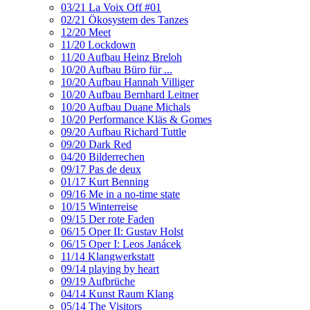
03/21 La Voix Off #01
02/21 Ökosystem des Tanzes
12/20 Meet
11/20 Lockdown
11/20 Aufbau Heinz Breloh
10/20 Aufbau Büro für ...
10/20 Aufbau Hannah Villiger
10/20 Aufbau Bernhard Leitner
10/20 Aufbau Duane Michals
10/20 Performance Kläs & Gomes
09/20 Aufbau Richard Tuttle
09/20 Dark Red
04/20 Bilderrechen
09/17 Pas de deux
01/17 Kurt Benning
09/16 Me in a no-time state
10/15 Winterreise
09/15 Der rote Faden
06/15 Oper II: Gustav Holst
06/15 Oper I: Leos Janácek
11/14 Klangwerkstatt
09/14 playing by heart
09/19 Aufbrüche
04/14 Kunst Raum Klang
05/14 The Visitors