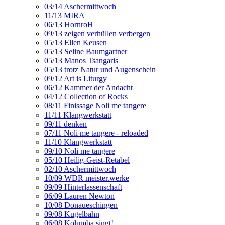
03/14 Aschermittwoch
11/13 MIRA
06/13 HornroH
09/13 zeigen verhüllen verbergen
05/13 Ellen Keusen
05/13 Seline Baumgartner
05/13 Manos Tsangaris
05/13 trotz Natur und Augenschein
09/12 Art is Liturgy
06/12 Kammer der Andacht
04/12 Collection of Rocks
08/11 Finissage Noli me tangere
11/11 Klangwerkstatt
09/11 denken
07/11 Noli me tangere - reloaded
11/10 Klangwerkstatt
09/10 Noli me tangere
05/10 Heilig-Geist-Retabel
02/10 Aschermittwoch
10/09 WDR meister.werke
09/09 Hinterlassenschaft
06/09 Lauren Newton
10/08 Donaueschingen
09/08 Kugelbahn
06/08 Kolumba singt!