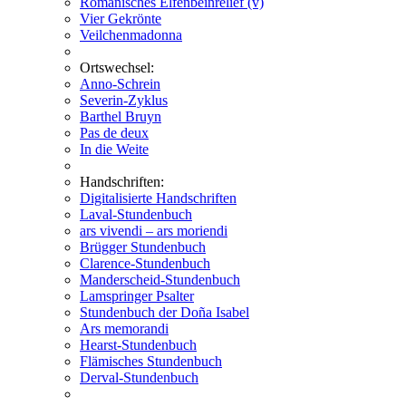
Romanisches Elfenbeinrelief (v)
Vier Gekrönte
Veilchenmadonna
Ortswechsel:
Anno-Schrein
Severin-Zyklus
Barthel Bruyn
Pas de deux
In die Weite
Handschriften:
Digitalisierte Handschriften
Laval-Stundenbuch
ars vivendi – ars moriendi
Brügger Stundenbuch
Clarence-Stundenbuch
Manderscheid-Stundenbuch
Lamspringer Psalter
Stundenbuch der Doña Isabel
Ars memorandi
Hearst-Stundenbuch
Flämisches Stundenbuch
Derval-Stundenbuch