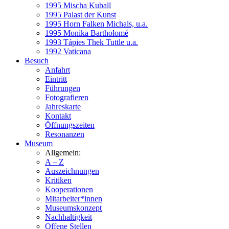
1995 Mischa Kuball
1995 Palast der Kunst
1995 Horn Falken Michals, u.a.
1995 Monika Bartholomé
1993 Tápies Thek Tuttle u.a.
1992 Vaticana
Besuch
Anfahrt
Eintritt
Führungen
Fotografieren
Jahreskarte
Kontakt
Öffnungszeiten
Resonanzen
Museum
Allgemein:
A – Z
Auszeichnungen
Kritiken
Kooperationen
Mitarbeiter*innen
Museumskonzept
Nachhaltigkeit
Offene Stellen