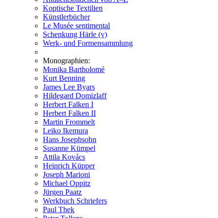
Koptische Textilien
Künstlerbücher
Le Musée sentimental
Schenkung Härle (v)
Werk- und Formensammlung
Monographien:
Monika Bartholomé
Kurt Benning
James Lee Byars
Hildegard Domizlaff
Herbert Falken I
Herbert Falken II
Martin Frommelt
Leiko Ikemura
Hans Josephsohn
Susanne Kümpel
Attila Kovács
Heinrich Küpper
Joseph Marioni
Michael Oppitz
Jürgen Paatz
Werkbuch Schriefers
Paul Thek