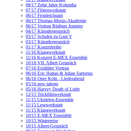
08/17 Zehn Jahre Kolumba
07/17 Flötenwerkstatt
06/17 Fronleichnam
06/17 Thomas-Morus-Akademie
06/17 Vortrag Rüdiger Joppien
04/17 Künstlergespräch
03/17 Schulen zu Gast V
03/17 Künstlergespräch
01/17 Konzertreihe
11/16 Klangwerkstatt
11/16 Konzert E-MEX Ensemble
10/16 VII. Albert Gespräch
07/16 Erzählter Vortrag
06/16 Eric Hattan & Julian Sartorius
06/16 Oper Köln - Liederabend
05/16 new talents
05/16 Harvey Death of Light
12/15 Trickfilmwerkstatt
11/15 Ukulelen-Ensemble
11/15 Lesewerkstatt
11/15 Klangwerkstatt
10/15 E-MEX Ensemble
10/15 Winterreise
10/15 Albert-Gespräch