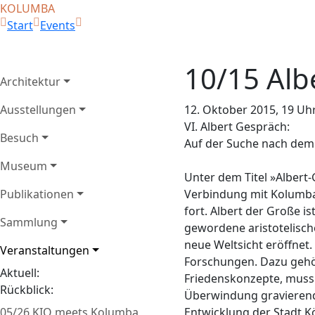
KOLUMBA
Start
Events
10/15 Alb
Architektur
Ausstellungen
12. Oktober 2015, 19 Uh
VI. Albert Gespräch:
Besuch
Auf der Suche nach dem
Museum
Unter dem Titel »Albert-
Publikationen
Verbindung mit Kolumba
fort. Albert der Große is
Sammlung
gewordene aristotelisch
neue Weltsicht eröffnet
Veranstaltungen
Forschungen. Dazu gehör
Aktuell:
Friedenskonzepte, muss 
Rückblick:
Überwindung gravierende
05/26 KIO meets Kolumba
Entwicklung der Stadt K