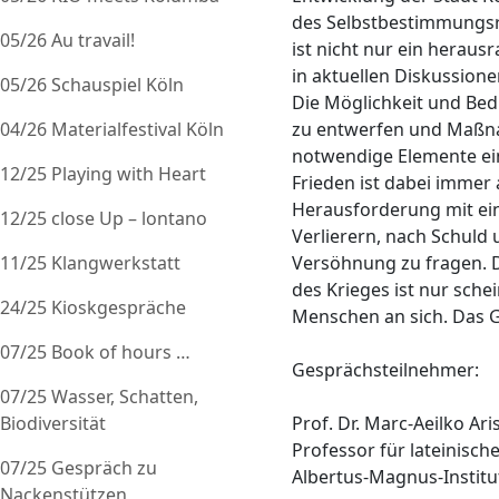
des Selbstbestimmungsre
05/26 Au travail!
ist nicht nur ein herau
in aktuellen Diskussione
05/26 Schauspiel Köln
Die Möglichkeit und Bed
04/26 Materialfestival Köln
zu entwerfen und Maßna
notwendige Elemente ein
12/25 Playing with Heart
Frieden ist dabei immer 
Herausforderung mit ein
12/25 close Up – lontano
Verlierern, nach Schul
11/25 Klangwerkstatt
Versöhnung zu fragen. D
des Krieges ist nur sche
24/25 Kioskgespräche
Menschen an sich. Das 
07/25 Book of hours …
Gesprächsteilnehmer:
07/25 Wasser, Schatten,
Biodiversität
Prof. Dr. Marc-Aeilko Ari
Professor für lateinisch
07/25 Gespräch zu
Albertus-Magnus-Institu
Nackenstützen