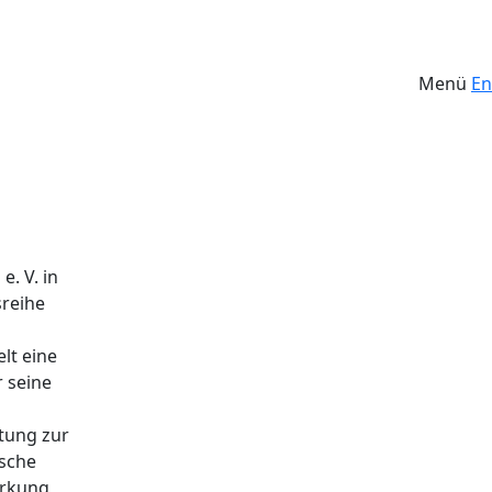
Menü
En
e. V. in
sreihe
lt eine
 seine
tung zur
ische
ärkung