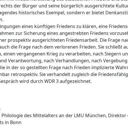
chts der Bürger und seine bürgerlich ausgerichtete Kultur
sragendes historisches Exempel, sondern er bietet Denkans
n.
ingungen eines künftigen Friedens zu klären, eine Friede
hmen zur Sicherung eines angestrebten Friedens vorzuseh
er prospektiv ausgerichteten Friedensarbeit. Die Frage n
auch die Frage nach dem verlorenen Frieden. Sie schließt a
, einen vergangenen Krieg zu verarbeiten, nach Siegern u
d und Verantwortung, nach Verhandlungen, nach Vergebung
ie in der so gestellten Frage nach Frieden implizierte W
inbar retrospektiv. Sie verhandelt zugleich die Friedensfähig
Gespräch wird durch WDR 3 aufgezeichnet.
s
e Philologie des Mittelalters an der LMU München, Direktor
ts in Bonn