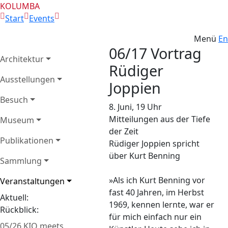
KOLUMBA
Start
Events
Menü
En
06/17 Vortrag
Architektur
Rüdiger
Ausstellungen
Joppien
Besuch
8. Juni, 19 Uhr
Mitteilungen aus der Tiefe
Museum
der Zeit
Publikationen
Rüdiger Joppien spricht
über Kurt Benning
Sammlung
»Als ich Kurt Benning vor
Veranstaltungen
fast 40 Jahren, im Herbst
Aktuell:
1969, kennen lernte, war er
Rückblick:
für mich einfach nur ein
05/26 KIO meets