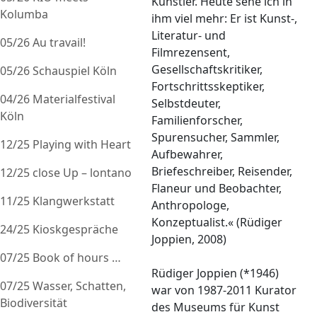
Künstler. Heute sehe ich in
Kolumba
ihm viel mehr: Er ist Kunst-,
Literatur- und
05/26 Au travail!
Filmrezensent,
Gesellschaftskritiker,
05/26 Schauspiel Köln
Fortschrittsskeptiker,
04/26 Materialfestival
Selbstdeuter,
Köln
Familienforscher,
Spurensucher, Sammler,
12/25 Playing with Heart
Aufbewahrer,
Briefeschreiber, Reisender,
12/25 close Up – lontano
Flaneur und Beobachter,
11/25 Klangwerkstatt
Anthropologe,
Konzeptualist.« (Rüdiger
24/25 Kioskgespräche
Joppien, 2008)
07/25 Book of hours …
Rüdiger Joppien (*1946)
07/25 Wasser, Schatten,
war von 1987-2011 Kurator
Biodiversität
des Museums für Kunst