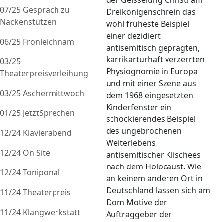
der Geisselung Christi am
07/25 Gespräch zu
Dreikönigenschrein das
Nackenstützen
wohl früheste Beispiel
einer dezidiert
06/25 Fronleichnam
antisemitisch geprägten,
karrikarturhaft verzerrten
03/25
Physiognomie in Europa
Theaterpreisverleihung
und mit einer Szene aus
03/25 Aschermittwoch
dem 1968 eingesetzten
Kinderfenster ein
01/25 JetztSprechen
schockierendes Beispiel
des ungebrochenen
12/24 Klavierabend
Weiterlebens
12/24 On Site
antisemitischer Klischees
nach dem Holocaust. Wie
12/24 Toniponal
an keinem anderen Ort in
Deutschland lassen sich am
11/24 Theaterpreis
Dom Motive der
11/24 Klangwerkstatt
Auftraggeber der