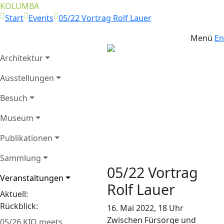
KOLUMBA
Start
Events
05/22 Vortrag Rolf Lauer
Menü
En
Architektur
Kölner Dom
Ausstellungen
Chorgestühl,
Ritualmord und
Besuch
sogenannte Judensau,
Zurück
Weit
Museum
© Hohe Domkirche
Köln, Dombauhütte;
Publikationen
Foto: Matz und Schenk
Sammlung
05/22 Vortrag
Veranstaltungen
Rolf Lauer
Aktuell:
Rückblick:
16. Mai 2022, 18 Uhr
Zwischen Fürsorge und
05/26 KIO meets