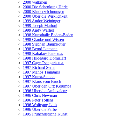
2000 walkmen
2000 Die Schenkung Härle
2000 Kinderzeichnungen
2000 Über die Wirklichkeit
1999 Andor Weininger
1999 Joseph Marioni
1999 Andy Warhol
1998 Kunsthalle Baden-Baden
1998 Glaube und Wissen
1998 Stephan Baumkötter
1998 Bernd Ikemann
1998 Kabakov Pane u.a.
1998 Hildegard Domizlaff
1997 Cage Tsangaris u.a.
1997 Richard Serra
1997 Manos Tsangaris
1997 Kunst-Station
1997 Klaus vom Bruch
1997 Über den Ort: Kolumba
1996 Über die Ambivalenz
1996 Chris Newman
1996 Peter Tollens
1996 Wolfgang Laib
1996 Über die Farbe
1995 Frühchristliche Kunst