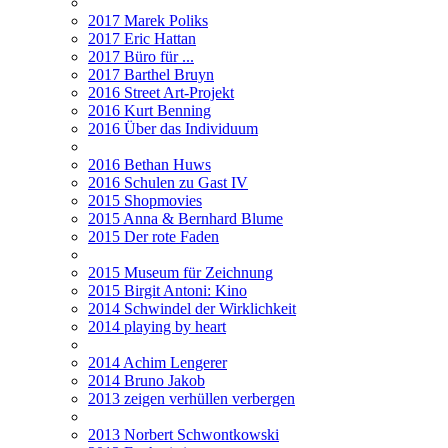
2017 Marek Poliks
2017 Eric Hattan
2017 Büro für ...
2017 Barthel Bruyn
2016 Street Art-Projekt
2016 Kurt Benning
2016 Über das Individuum
2016 Bethan Huws
2016 Schulen zu Gast IV
2015 Shopmovies
2015 Anna & Bernhard Blume
2015 Der rote Faden
2015 Museum für Zeichnung
2015 Birgit Antoni: Kino
2014 Schwindel der Wirklichkeit
2014 playing by heart
2014 Achim Lengerer
2014 Bruno Jakob
2013 zeigen verhüllen verbergen
2013 Norbert Schwontkowski