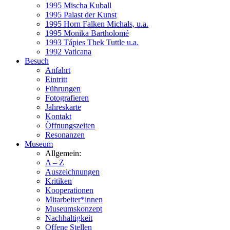
1995 Mischa Kuball
1995 Palast der Kunst
1995 Horn Falken Michals, u.a.
1995 Monika Bartholomé
1993 Tápies Thek Tuttle u.a.
1992 Vaticana
Besuch
Anfahrt
Eintritt
Führungen
Fotografieren
Jahreskarte
Kontakt
Öffnungszeiten
Resonanzen
Museum
Allgemein:
A – Z
Auszeichnungen
Kritiken
Kooperationen
Mitarbeiter*innen
Museumskonzept
Nachhaltigkeit
Offene Stellen