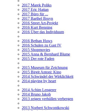
2017 Marek Poliks
2017 Eric Hattan
2017 Büro für ...
2017 Barthel Bruyn
2016 Street Art-Projekt
2016 Kurt Benning
2016 Über das Individuum
2016 Bethan Huws
2016 Schulen zu Gast IV
2015 Shopmovies
2015 Anna & Bernhard Blume
2015 Der rote Faden
2015 Museum für Zeichnung
2015 Birgit Antoni: Kino
2014 Schwindel der Wirklichkeit
2014 playing by heart
2014 Achim Lengerer
2014 Bruno Jakob
2013 zeigen verhüllen verbergen
2013 Norbert Schwontkowski