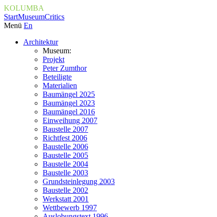
KOLUMBA
Start
Museum
Critics
Menü
En
Architektur
Museum:
Projekt
Peter Zumthor
Beteiligte
Materialien
Baumängel 2025
Baumängel 2023
Baumängel 2016
Einweihung 2007
Baustelle 2007
Richtfest 2006
Baustelle 2006
Baustelle 2005
Baustelle 2004
Baustelle 2003
Grundsteinlegung 2003
Baustelle 2002
Werkstatt 2001
Wettbewerb 1997
Auslobungstext 1996