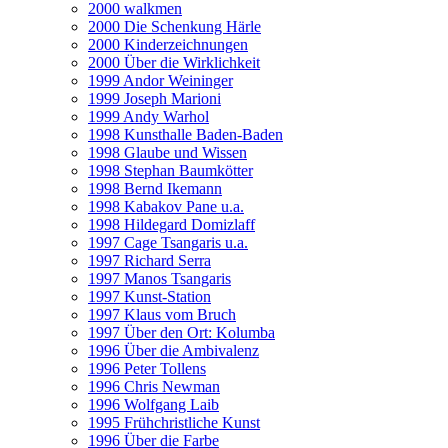
2000 walkmen
2000 Die Schenkung Härle
2000 Kinderzeichnungen
2000 Über die Wirklichkeit
1999 Andor Weininger
1999 Joseph Marioni
1999 Andy Warhol
1998 Kunsthalle Baden-Baden
1998 Glaube und Wissen
1998 Stephan Baumkötter
1998 Bernd Ikemann
1998 Kabakov Pane u.a.
1998 Hildegard Domizlaff
1997 Cage Tsangaris u.a.
1997 Richard Serra
1997 Manos Tsangaris
1997 Kunst-Station
1997 Klaus vom Bruch
1997 Über den Ort: Kolumba
1996 Über die Ambivalenz
1996 Peter Tollens
1996 Chris Newman
1996 Wolfgang Laib
1995 Frühchristliche Kunst
1996 Über die Farbe