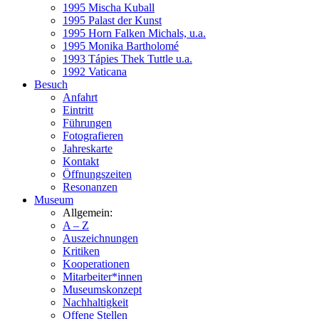
1995 Mischa Kuball
1995 Palast der Kunst
1995 Horn Falken Michals, u.a.
1995 Monika Bartholomé
1993 Tápies Thek Tuttle u.a.
1992 Vaticana
Besuch
Anfahrt
Eintritt
Führungen
Fotografieren
Jahreskarte
Kontakt
Öffnungszeiten
Resonanzen
Museum
Allgemein:
A – Z
Auszeichnungen
Kritiken
Kooperationen
Mitarbeiter*innen
Museumskonzept
Nachhaltigkeit
Offene Stellen