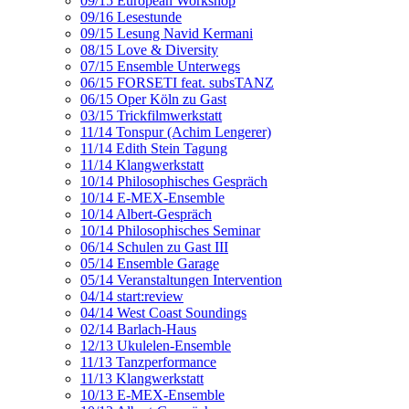
09/15 European Workshop
09/16 Lesestunde
09/15 Lesung Navid Kermani
08/15 Love & Diversity
07/15 Ensemble Unterwegs
06/15 FORSETI feat. subsTANZ
06/15 Oper Köln zu Gast
03/15 Trickfilmwerkstatt
11/14 Tonspur (Achim Lengerer)
11/14 Edith Stein Tagung
11/14 Klangwerkstatt
10/14 Philosophisches Gespräch
10/14 E-MEX-Ensemble
10/14 Albert-Gespräch
10/14 Philosophisches Seminar
06/14 Schulen zu Gast III
05/14 Ensemble Garage
05/14 Veranstaltungen Intervention
04/14 start:review
04/14 West Coast Soundings
02/14 Barlach-Haus
12/13 Ukulelen-Ensemble
11/13 Tanzperformance
11/13 Klangwerkstatt
10/13 E-MEX-Ensemble