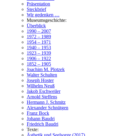
Präsentation
Steckbrief
Wir gedenken …
Museumsgeschichte:
Überblick
1990 – 2007
1972 – 1989
1954 – 1971
1940 – 1953
1923 – 1939
1906 – 1922
1852 – 1905
Joachim M. Plotzek
Walter Schulten
Joseph Hoster
Wilhelm Neuß
Jakob Eschweiler
Arnold Steffens
Hermann J. Schmitz
Alexander Schnütgen
Franz Bock
Johann Baudri
Friedrich Baudri
Texte:
Ästhetik und Seelsorge (2017)