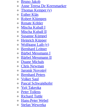
Bruno Jakob
Anne Teresa De Keersmaeker
Thomas Kemper (v)
Esther Kläs
Robert Klümpen
Renate Köhler
Mischa Kuball I
Mischa Kuball II
Susanne Kümpel
Heinrich Küpper
Wolfgang Laib (v)
Bernhard Leitner
Bärbel Messmann I
Bärbel Messmann II
Duane Michals
Chris Newman
Jaromír Novotný
Bernhard Peters
Volker Saul
Pascal Schwaighofer
Yuji Takeoka
Peter Tollens
Richard Tuttle
Hans-Peter Webel
Stefan Wewerka