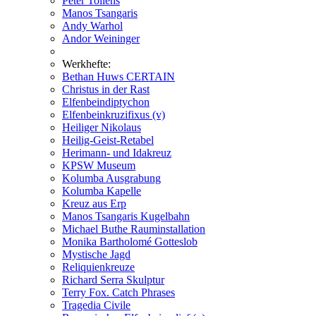
Peter Tollens
Manos Tsangaris
Andy Warhol
Andor Weininger
Werkhefte:
Bethan Huws CERTAIN
Christus in der Rast
Elfenbeindiptychon
Elfenbeinkruzifixus (v)
Heiliger Nikolaus
Heilig-Geist-Retabel
Herimann- und Idakreuz
KPSW Museum
Kolumba Ausgrabung
Kolumba Kapelle
Kreuz aus Erp
Manos Tsangaris Kugelbahn
Michael Buthe Rauminstallation
Monika Bartholomé Gotteslob
Mystische Jagd
Reliquienkreuze
Richard Serra Skulptur
Terry Fox. Catch Phrases
Tragedia Civile