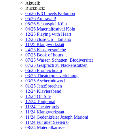
Aktuell:
Rückblick:
05/26 KIO meets Kolumba
05/26 Au travail!
05/26 Schauspiel Köln
04/26 Materialfestival Köln
12/25 Playing with Heart
12/25 close Up – lontano
11/25 Klangwerkstatt
24/25 Kioskgespräche
07/25 Book of hours …
07/25 Wasser, Schatten, Biodiversität
07/25 Gespräch zu Nackenstützen
06/25 Fronleichnam
03/25 Theaterpreisverleihung
03/25 Aschermittwoch
01/25 JetztSprechen
12/24 Klavierabend
12/24 On Site
12/24 Toniponal
11/24 Theaterpreis
11/24 Klangwerkstatt
11/24 Gedenkfeier Joseph Marioni
11/24 Für aller Seelen 6
08/24 Materialkarussell