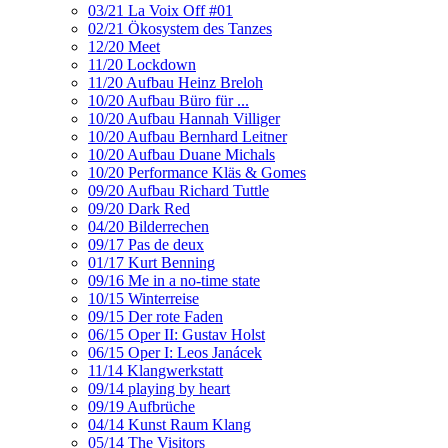
03/21 La Voix Off #01
02/21 Ökosystem des Tanzes
12/20 Meet
11/20 Lockdown
11/20 Aufbau Heinz Breloh
10/20 Aufbau Büro für ...
10/20 Aufbau Hannah Villiger
10/20 Aufbau Bernhard Leitner
10/20 Aufbau Duane Michals
10/20 Performance Kläs & Gomes
09/20 Aufbau Richard Tuttle
09/20 Dark Red
04/20 Bilderrechen
09/17 Pas de deux
01/17 Kurt Benning
09/16 Me in a no-time state
10/15 Winterreise
09/15 Der rote Faden
06/15 Oper II: Gustav Holst
06/15 Oper I: Leos Janácek
11/14 Klangwerkstatt
09/14 playing by heart
09/19 Aufbrüche
04/14 Kunst Raum Klang
05/14 The Visitors