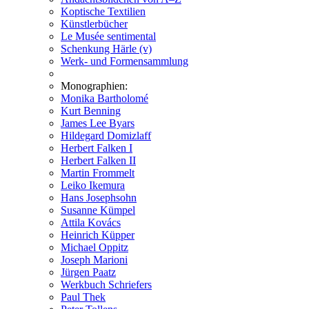
Koptische Textilien
Künstlerbücher
Le Musée sentimental
Schenkung Härle (v)
Werk- und Formensammlung
Monographien:
Monika Bartholomé
Kurt Benning
James Lee Byars
Hildegard Domizlaff
Herbert Falken I
Herbert Falken II
Martin Frommelt
Leiko Ikemura
Hans Josephsohn
Susanne Kümpel
Attila Kovács
Heinrich Küpper
Michael Oppitz
Joseph Marioni
Jürgen Paatz
Werkbuch Schriefers
Paul Thek