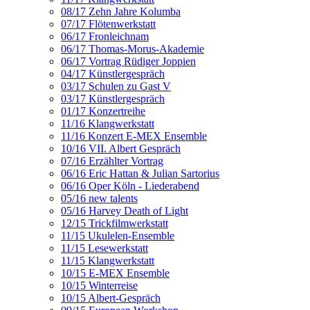
08/17 Zehn Jahre Kolumba
07/17 Flötenwerkstatt
06/17 Fronleichnam
06/17 Thomas-Morus-Akademie
06/17 Vortrag Rüdiger Joppien
04/17 Künstlergespräch
03/17 Schulen zu Gast V
03/17 Künstlergespräch
01/17 Konzertreihe
11/16 Klangwerkstatt
11/16 Konzert E-MEX Ensemble
10/16 VII. Albert Gespräch
07/16 Erzählter Vortrag
06/16 Eric Hattan & Julian Sartorius
06/16 Oper Köln - Liederabend
05/16 new talents
05/16 Harvey Death of Light
12/15 Trickfilmwerkstatt
11/15 Ukulelen-Ensemble
11/15 Lesewerkstatt
11/15 Klangwerkstatt
10/15 E-MEX Ensemble
10/15 Winterreise
10/15 Albert-Gespräch