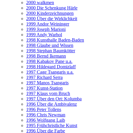
2000 walkmen
2000 Die Schenkung Härle
2000 Kinderzeichnungen
2000 Über die Wirklichkeit
1999 Andor Weininger
1999 Joseph Marioni
1999 Andy Warhol
1998 Kunsthalle Baden-Baden
1998 Glaube und Wissen
1998 Stephan Baumkötter
1998 Bernd Ikemann
1998 Kabakov Pane u.a.
1998 Hildegard Domizlaff
1997 Cage Tsangaris u.a.
1997 Richard Serra
1997 Manos Tsangaris
1997 Kunst-Station
1997 Klaus vom Bruch
1997 Über den Ort: Kolumba
1996 Über die Ambivalenz
1996 Peter Tollens
1996 Chris Newman
1996 Wolfgang Laib
1995 Frühchristliche Kunst
1996 Über die Farbe