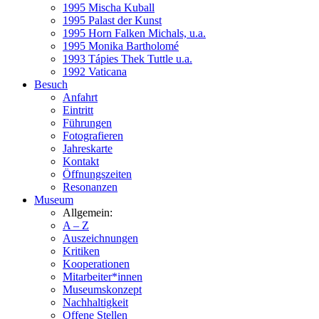
1995 Mischa Kuball
1995 Palast der Kunst
1995 Horn Falken Michals, u.a.
1995 Monika Bartholomé
1993 Tápies Thek Tuttle u.a.
1992 Vaticana
Besuch
Anfahrt
Eintritt
Führungen
Fotografieren
Jahreskarte
Kontakt
Öffnungszeiten
Resonanzen
Museum
Allgemein:
A – Z
Auszeichnungen
Kritiken
Kooperationen
Mitarbeiter*innen
Museumskonzept
Nachhaltigkeit
Offene Stellen