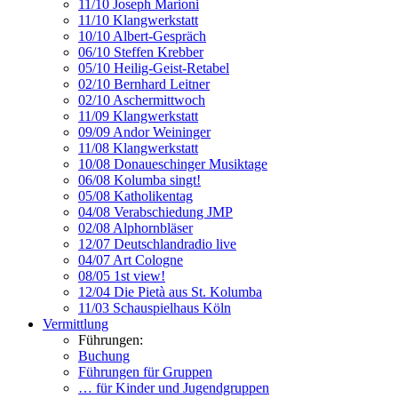
11/10 Joseph Marioni
11/10 Klangwerkstatt
10/10 Albert-Gespräch
06/10 Steffen Krebber
05/10 Heilig-Geist-Retabel
02/10 Bernhard Leitner
02/10 Aschermittwoch
11/09 Klangwerkstatt
09/09 Andor Weininger
11/08 Klangwerkstatt
10/08 Donaueschinger Musiktage
06/08 Kolumba singt!
05/08 Katholikentag
04/08 Verabschiedung JMP
02/08 Alphornbläser
12/07 Deutschlandradio live
04/07 Art Cologne
08/05 1st view!
12/04 Die Pietà aus St. Kolumba
11/03 Schauspielhaus Köln
Vermittlung
Führungen:
Buchung
Führungen für Gruppen
… für Kinder und Jugendgruppen