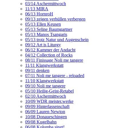
03/14 Aschermittwoch
11/13 MIRA
06/13 HornroH
09/13 zeigen verhüllen verbergen
05/13 Ellen Keusen
05/13 Seline Baumgartner
05/13 Manos Tsangaris
05/13 trotz Natur und Augenschein
09/12 Art is Liturgy
06/12 Kammer der Andacht
04/12 Collection of Rocks
08/11 Finissage Noli me tangere
11/11 Klangwerkstatt
09/11 denken
07/11 Noli me tangere - reloaded
11/10 Klangwerkstatt
09/10 Noli me tangere
05/10 Heilig-Geist-Retabel
02/10 Aschermittwoch
10/09 WDR meister.werke
09/09 Hinterlassenschaft
06/09 Lauren Newton
10/08 Donaueschingen
09/08 Kugelbahn
06/08 Kolumba singt!