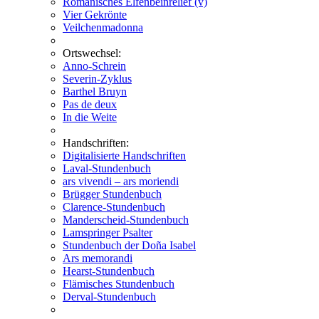
Romanisches Elfenbeinrelief (v)
Vier Gekrönte
Veilchenmadonna
Ortswechsel:
Anno-Schrein
Severin-Zyklus
Barthel Bruyn
Pas de deux
In die Weite
Handschriften:
Digitalisierte Handschriften
Laval-Stundenbuch
ars vivendi – ars moriendi
Brügger Stundenbuch
Clarence-Stundenbuch
Manderscheid-Stundenbuch
Lamspringer Psalter
Stundenbuch der Doña Isabel
Ars memorandi
Hearst-Stundenbuch
Flämisches Stundenbuch
Derval-Stundenbuch