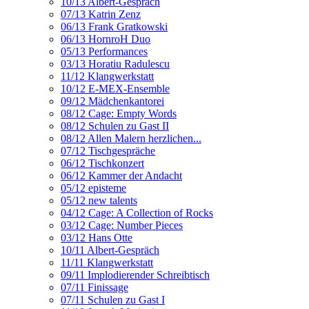
10/13 Albert-Gespräch
07/13 Katrin Zenz
06/13 Frank Gratkowski
06/13 HornroH Duo
05/13 Performances
03/13 Horatiu Radulescu
11/12 Klangwerkstatt
10/12 E-MEX-Ensemble
09/12 Mädchenkantorei
08/12 Cage: Empty Words
08/12 Schulen zu Gast II
08/12 Allen Malern herzlichen...
07/12 Tischgespräche
06/12 Tischkonzert
06/12 Kammer der Andacht
05/12 episteme
05/12 new talents
04/12 Cage: A Collection of Rocks
03/12 Cage: Number Pieces
03/12 Hans Otte
10/11 Albert-Gespräch
11/11 Klangwerkstatt
09/11 Implodierender Schreibtisch
07/11 Finissage
07/11 Schulen zu Gast I