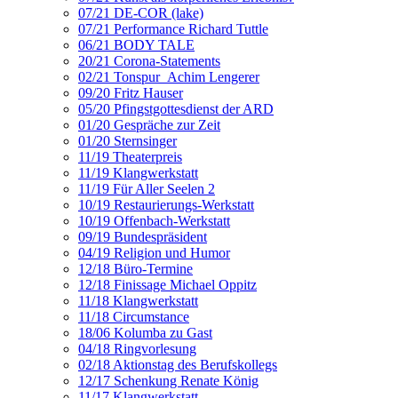
07/21 DE-COR (lake)
07/21 Performance Richard Tuttle
06/21 BODY TALE
20/21 Corona-Statements
02/21 Tonspur_Achim Lengerer
09/20 Fritz Hauser
05/20 Pfingstgottesdienst der ARD
01/20 Gespräche zur Zeit
01/20 Sternsinger
11/19 Theaterpreis
11/19 Klangwerkstatt
11/19 Für Aller Seelen 2
10/19 Restaurierungs-Werkstatt
10/19 Offenbach-Werkstatt
09/19 Bundespräsident
04/19 Religion und Humor
12/18 Büro-Termine
12/18 Finissage Michael Oppitz
11/18 Klangwerkstatt
11/18 Circumstance
18/06 Kolumba zu Gast
04/18 Ringvorlesung
02/18 Aktionstag des Berufskollegs
12/17 Schenkung Renate König
11/17 Klangwerkstatt