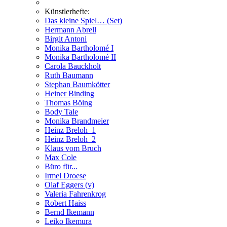
Künstlerhefte:
Das kleine Spiel… (Set)
Hermann Abrell
Birgit Antoni
Monika Bartholomé I
Monika Bartholomé II
Carola Bauckholt
Ruth Baumann
Stephan Baumkötter
Heiner Binding
Thomas Böing
Body Tale
Monika Brandmeier
Heinz Breloh_1
Heinz Breloh_2
Klaus vom Bruch
Max Cole
Büro für...
Irmel Droese
Olaf Eggers (v)
Valeria Fahrenkrog
Robert Haiss
Bernd Ikemann
Leiko Ikemura