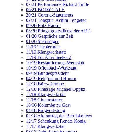
07/21 Performance Richard Tuttle
06/21 BODY TALE
20/21 Corona-Statements
02/21 Tonspur_Achim Lengerer
09/20 Fritz Hauser
05/20 Pfingstgottesdienst der ARD
01/20 Gespräche zur Zeit
01/20 Sternsinger
11/19 Theaterpreis
11/19 Klangwerkstatt
11/19 Für Aller Seelen 2
10/19 Restaurierungs-Werkstatt
10/19 Offenbach-Werkstatt
09/19 Bundespräsident
04/19 Religion und Humor
12/18 Büro-Termine
12/18 Finissage Michael Oppitz
11/18 Klangwerkstatt
11/18 Circumstance
18/06 Kolumba zu Gast
04/18 Ringvorlesung
02/18 Aktionstag des Berufskollegs
12/17 Schenkung Renate König
11/17 Klangwerkstatt
08/17 Zehn Jahre Kolumba