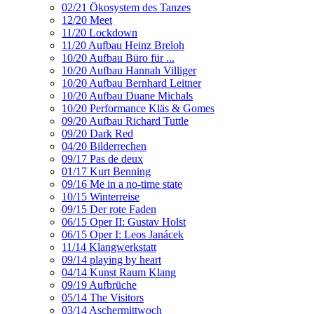
02/21 Ökosystem des Tanzes
12/20 Meet
11/20 Lockdown
11/20 Aufbau Heinz Breloh
10/20 Aufbau Büro für ...
10/20 Aufbau Hannah Villiger
10/20 Aufbau Bernhard Leitner
10/20 Aufbau Duane Michals
10/20 Performance Kläs & Gomes
09/20 Aufbau Richard Tuttle
09/20 Dark Red
04/20 Bilderrechen
09/17 Pas de deux
01/17 Kurt Benning
09/16 Me in a no-time state
10/15 Winterreise
09/15 Der rote Faden
06/15 Oper II: Gustav Holst
06/15 Oper I: Leos Janácek
11/14 Klangwerkstatt
09/14 playing by heart
04/14 Kunst Raum Klang
09/19 Aufbrüche
05/14 The Visitors
03/14 Aschermittwoch