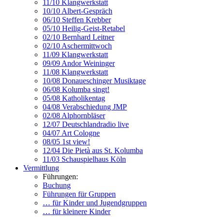
11/10 Klangwerkstatt
10/10 Albert-Gespräch
06/10 Steffen Krebber
05/10 Heilig-Geist-Retabel
02/10 Bernhard Leitner
02/10 Aschermittwoch
11/09 Klangwerkstatt
09/09 Andor Weininger
11/08 Klangwerkstatt
10/08 Donaueschinger Musiktage
06/08 Kolumba singt!
05/08 Katholikentag
04/08 Verabschiedung JMP
02/08 Alphornbläser
12/07 Deutschlandradio live
04/07 Art Cologne
08/05 1st view!
12/04 Die Pietà aus St. Kolumba
11/03 Schauspielhaus Köln
Vermittlung
Führungen:
Buchung
Führungen für Gruppen
… für Kinder und Jugendgruppen
… für kleinere Kinder