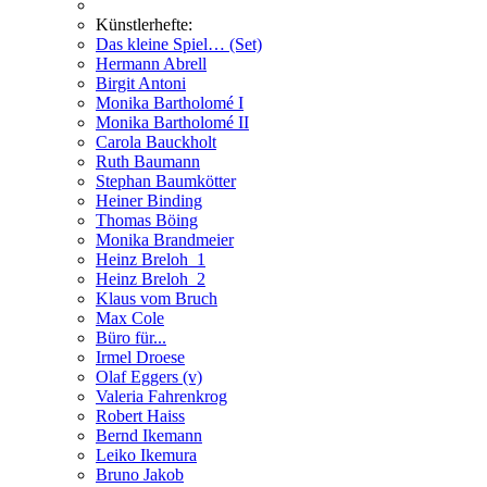
Künstlerhefte:
Das kleine Spiel… (Set)
Hermann Abrell
Birgit Antoni
Monika Bartholomé I
Monika Bartholomé II
Carola Bauckholt
Ruth Baumann
Stephan Baumkötter
Heiner Binding
Thomas Böing
Monika Brandmeier
Heinz Breloh_1
Heinz Breloh_2
Klaus vom Bruch
Max Cole
Büro für...
Irmel Droese
Olaf Eggers (v)
Valeria Fahrenkrog
Robert Haiss
Bernd Ikemann
Leiko Ikemura
Bruno Jakob