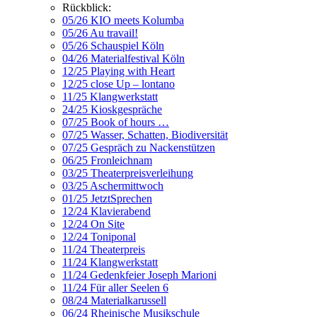
Rückblick:
05/26 KIO meets Kolumba
05/26 Au travail!
05/26 Schauspiel Köln
04/26 Materialfestival Köln
12/25 Playing with Heart
12/25 close Up – lontano
11/25 Klangwerkstatt
24/25 Kioskgespräche
07/25 Book of hours …
07/25 Wasser, Schatten, Biodiversität
07/25 Gespräch zu Nackenstützen
06/25 Fronleichnam
03/25 Theaterpreisverleihung
03/25 Aschermittwoch
01/25 JetztSprechen
12/24 Klavierabend
12/24 On Site
12/24 Toniponal
11/24 Theaterpreis
11/24 Klangwerkstatt
11/24 Gedenkfeier Joseph Marioni
11/24 Für aller Seelen 6
08/24 Materialkarussell
06/24 Rheinische Musikschule