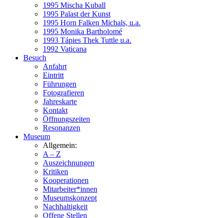
1995 Mischa Kuball
1995 Palast der Kunst
1995 Horn Falken Michals, u.a.
1995 Monika Bartholomé
1993 Tápies Thek Tuttle u.a.
1992 Vaticana
Besuch
Anfahrt
Eintritt
Führungen
Fotografieren
Jahreskarte
Kontakt
Öffnungszeiten
Resonanzen
Museum
Allgemein:
A – Z
Auszeichnungen
Kritiken
Kooperationen
Mitarbeiter*innen
Museumskonzept
Nachhaltigkeit
Offene Stellen