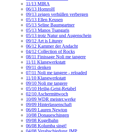
11/13 MIRA
06/13 HornroH
09/13 zeigen verhüllen verbergen
05/13 Ellen Keusen
05/13 Seline Baumgartner
05/13 Manos Tsangaris
05/13 trotz Natur und Augenschein
09/12 Art is Liturgy
06/12 Kammer der Andacht
04/12 Collection of Rocks
08/11 Finissage Noli me tangere
11/11 Klangwerkstatt
09/11 denken
07/11 Noli me tangere - reloaded
11/10 Klangwerkstatt
09/10 Noli me tangere
05/10 Heilig-Geist-Retabel
02/10 Aschermittwoch
10/09 WDR meister.werke
09/09 Hinterlassenschaft
06/09 Lauren Newton
10/08 Donaueschingen
09/08 Kugelbahn
06/08 Kolumba singt!
04/08 Verabschiedung JMP