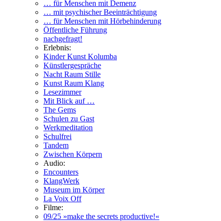
… für Menschen mit Demenz
… mit psychischer Beeinträchtigung
… für Menschen mit Hörbehinderung
Öffentliche Führung
nachgefragt!
Erlebnis:
Kinder Kunst Kolumba
Künstlergespräche
Nacht Raum Stille
Kunst Raum Klang
Lesezimmer
Mit Blick auf …
The Gems
Schulen zu Gast
Werkmeditation
Schulfrei
Tandem
Zwischen Körpern
Audio:
Encounters
KlangWerk
Museum im Körper
La Voix Off
Filme:
09/25 »make the secrets productive!«