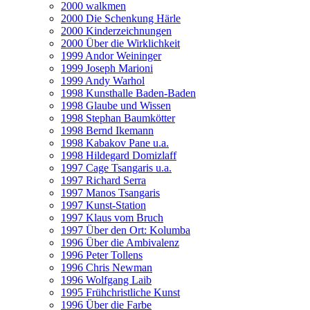
2000 walkmen
2000 Die Schenkung Härle
2000 Kinderzeichnungen
2000 Über die Wirklichkeit
1999 Andor Weininger
1999 Joseph Marioni
1999 Andy Warhol
1998 Kunsthalle Baden-Baden
1998 Glaube und Wissen
1998 Stephan Baumkötter
1998 Bernd Ikemann
1998 Kabakov Pane u.a.
1998 Hildegard Domizlaff
1997 Cage Tsangaris u.a.
1997 Richard Serra
1997 Manos Tsangaris
1997 Kunst-Station
1997 Klaus vom Bruch
1997 Über den Ort: Kolumba
1996 Über die Ambivalenz
1996 Peter Tollens
1996 Chris Newman
1996 Wolfgang Laib
1995 Frühchristliche Kunst
1996 Über die Farbe