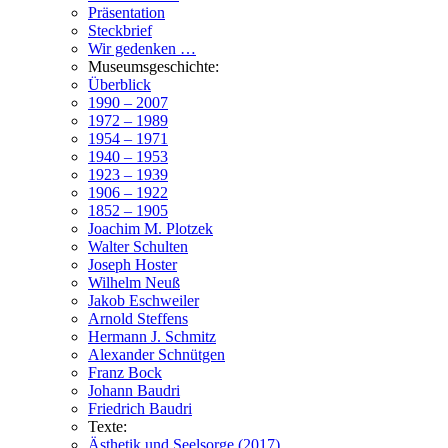
Präsentation
Steckbrief
Wir gedenken …
Museumsgeschichte:
Überblick
1990 – 2007
1972 – 1989
1954 – 1971
1940 – 1953
1923 – 1939
1906 – 1922
1852 – 1905
Joachim M. Plotzek
Walter Schulten
Joseph Hoster
Wilhelm Neuß
Jakob Eschweiler
Arnold Steffens
Hermann J. Schmitz
Alexander Schnütgen
Franz Bock
Johann Baudri
Friedrich Baudri
Texte:
Ästhetik und Seelsorge (2017)