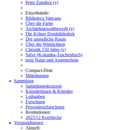
Peter Zumthor (v)
Einzelbände:
Biblioteca Vaticana
Über die Farbe
Architekturwettbewerb (v)
Die Kölner Dombibliothek
Der unendliche Raum
Über die Wirklichkeit
Chronik 150 Jahre (v)
Salve (Kolumba-Taschenbuch)
trotz Natur und Augenschein
Compact-Disk:
Mitteilungen
Sammlung
Sammlungskonzept
Künstlerinnen & Künstler
Leihgaben
Forschung
Provenienzforschung
Restitutionen:
2025/12 Koerbecke
Veranstaltungen
Aktuell: