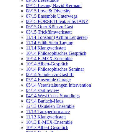
09/16 Lesestunde
09/15 Lesung Navid Kermani
08/15 Love & Diversity
07/15 Ensemble Unterwegs
06/15 FORSETI feat. subsTANZ
06/15 Oper Köln zu Gast
03/15 Trickfilmwerkstatt
11/14 Tonspur (Achim Lengerer)
11/14 Edith Stein Tagung
11/14 Klangwerkstatt
10/14 Philosophisches Gespräch
10/14 E-MEX-Ensemble
10/14 Albert-Gespräch
10/14 Philosophisches Seminar
06/14 Schulen zu Gast III
05/14 Ensemble Garage
05/14 Veranstaltungen Intervention
04/14 start:review
04/14 West Coast Soundings
02/14 Barlach-Haus
12/13 Ukulelen-Ensemble
11/13 Tanzperformance
11/13 Klangwerkstatt
10/13 E-MEX-Ensemble
10/13 Albert-Gespräch