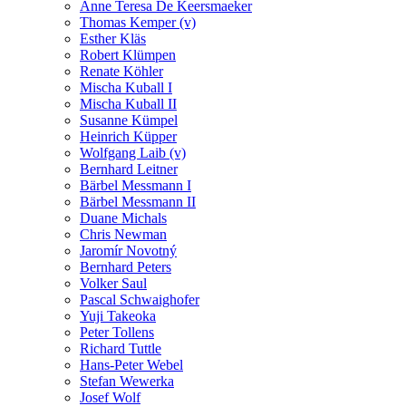
Anne Teresa De Keersmaeker
Thomas Kemper (v)
Esther Kläs
Robert Klümpen
Renate Köhler
Mischa Kuball I
Mischa Kuball II
Susanne Kümpel
Heinrich Küpper
Wolfgang Laib (v)
Bernhard Leitner
Bärbel Messmann I
Bärbel Messmann II
Duane Michals
Chris Newman
Jaromír Novotný
Bernhard Peters
Volker Saul
Pascal Schwaighofer
Yuji Takeoka
Peter Tollens
Richard Tuttle
Hans-Peter Webel
Stefan Wewerka
Josef Wolf