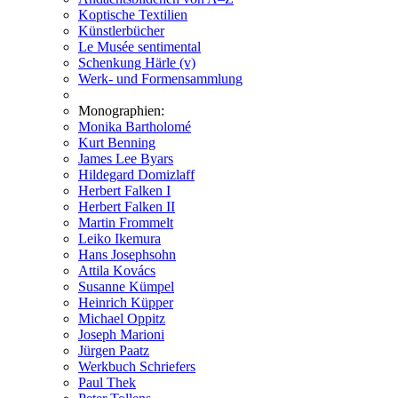
Koptische Textilien
Künstlerbücher
Le Musée sentimental
Schenkung Härle (v)
Werk- und Formensammlung
Monographien:
Monika Bartholomé
Kurt Benning
James Lee Byars
Hildegard Domizlaff
Herbert Falken I
Herbert Falken II
Martin Frommelt
Leiko Ikemura
Hans Josephsohn
Attila Kovács
Susanne Kümpel
Heinrich Küpper
Michael Oppitz
Joseph Marioni
Jürgen Paatz
Werkbuch Schriefers
Paul Thek