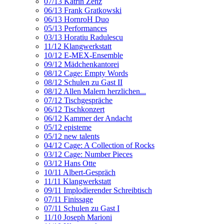
07/13 Katrin Zenz
06/13 Frank Gratkowski
06/13 HornroH Duo
05/13 Performances
03/13 Horatiu Radulescu
11/12 Klangwerkstatt
10/12 E-MEX-Ensemble
09/12 Mädchenkantorei
08/12 Cage: Empty Words
08/12 Schulen zu Gast II
08/12 Allen Malern herzlichen...
07/12 Tischgespräche
06/12 Tischkonzert
06/12 Kammer der Andacht
05/12 episteme
05/12 new talents
04/12 Cage: A Collection of Rocks
03/12 Cage: Number Pieces
03/12 Hans Otte
10/11 Albert-Gespräch
11/11 Klangwerkstatt
09/11 Implodierender Schreibtisch
07/11 Finissage
07/11 Schulen zu Gast I
11/10 Joseph Marioni