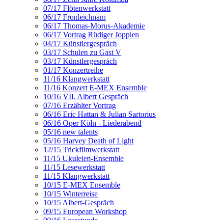
07/17 Flötenwerkstatt
06/17 Fronleichnam
06/17 Thomas-Morus-Akademie
06/17 Vortrag Rüdiger Joppien
04/17 Künstlergespräch
03/17 Schulen zu Gast V
03/17 Künstlergespräch
01/17 Konzertreihe
11/16 Klangwerkstatt
11/16 Konzert E-MEX Ensemble
10/16 VII. Albert Gespräch
07/16 Erzählter Vortrag
06/16 Eric Hattan & Julian Sartorius
06/16 Oper Köln - Liederabend
05/16 new talents
05/16 Harvey Death of Light
12/15 Trickfilmwerkstatt
11/15 Ukulelen-Ensemble
11/15 Lesewerkstatt
11/15 Klangwerkstatt
10/15 E-MEX Ensemble
10/15 Winterreise
10/15 Albert-Gespräch
09/15 European Workshop