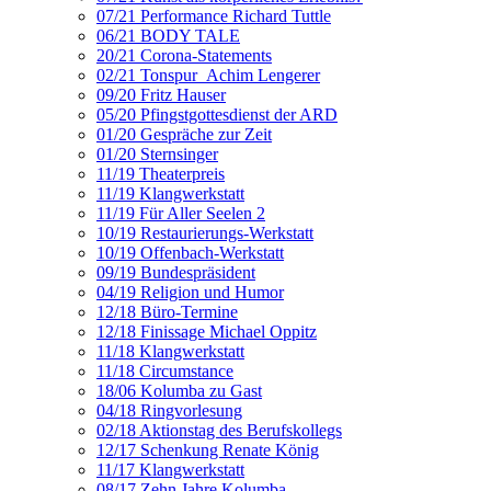
07/21 Performance Richard Tuttle
06/21 BODY TALE
20/21 Corona-Statements
02/21 Tonspur_Achim Lengerer
09/20 Fritz Hauser
05/20 Pfingstgottesdienst der ARD
01/20 Gespräche zur Zeit
01/20 Sternsinger
11/19 Theaterpreis
11/19 Klangwerkstatt
11/19 Für Aller Seelen 2
10/19 Restaurierungs-Werkstatt
10/19 Offenbach-Werkstatt
09/19 Bundespräsident
04/19 Religion und Humor
12/18 Büro-Termine
12/18 Finissage Michael Oppitz
11/18 Klangwerkstatt
11/18 Circumstance
18/06 Kolumba zu Gast
04/18 Ringvorlesung
02/18 Aktionstag des Berufskollegs
12/17 Schenkung Renate König
11/17 Klangwerkstatt
08/17 Zehn Jahre Kolumba