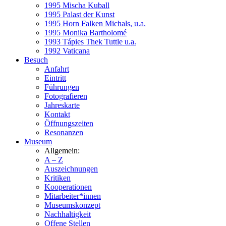
1995 Mischa Kuball
1995 Palast der Kunst
1995 Horn Falken Michals, u.a.
1995 Monika Bartholomé
1993 Tápies Thek Tuttle u.a.
1992 Vaticana
Besuch
Anfahrt
Eintritt
Führungen
Fotografieren
Jahreskarte
Kontakt
Öffnungszeiten
Resonanzen
Museum
Allgemein:
A – Z
Auszeichnungen
Kritiken
Kooperationen
Mitarbeiter*innen
Museumskonzept
Nachhaltigkeit
Offene Stellen