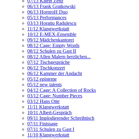
07/13 Katrin Zenz
06/13 Frank Gratkowski
06/13 HornroH Duo
05/13 Performances
03/13 Horatiu Radulescu
11/12 Klangwerkstatt
10/12 E-MEX-Ensemble
09/12 Mädchenkantorei
08/12 Cage: Empty Words
08/12 Schulen zu Gast II
08/12 Allen Malern herzlichen...
07/12 Tischgespräche
06/12 Tischkonzert
06/12 Kammer der Andacht
05/12 episteme
05/12 new talents
04/12 Cage: A Collection of Rocks
03/12 Cage: Number Pieces
03/12 Hans Otte
11/11 Klangwerkstatt
10/11 Albert-Gespräch
09/11 Implodierender Schreibtisch
07/11 Finissage
07/11 Schulen zu Gast I
11/10 Klangwerkstatt