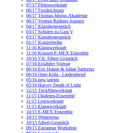
07/17 Flötenwerkstatt
06/17 Fronleichnam
06/17 Thomas-Morus-Akademie
06/17 Vortrag Rüdiger Joppien
04/17 Künstlergespräch
03/17 Schulen zu Gast V
03/17 Künstlergespräch
01/17 Konzertreihe
11/16 Klangwerkstatt
11/16 Konzert E-MEX Ensemble
10/16 VII. Albert Gespräch
07/16 Erzählter Vortrag
06/16 Eric Hattan & Julian Sartorius
06/16 Oper Köln - Liederabend
05/16 new talents
05/16 Harvey Death of Light
12/15 Trickfilmwerkstatt
11/15 Ukulelen-Ensemble
11/15 Lesewerkstatt
11/15 Klangwerkstatt
10/15 E-MEX Ensemble
10/15 Winterreise
10/15 Albert-Gespräch
09/15 European Workshop