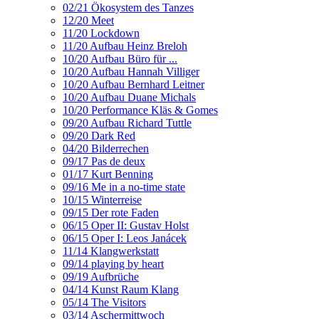
02/21 Ökosystem des Tanzes
12/20 Meet
11/20 Lockdown
11/20 Aufbau Heinz Breloh
10/20 Aufbau Büro für ...
10/20 Aufbau Hannah Villiger
10/20 Aufbau Bernhard Leitner
10/20 Aufbau Duane Michals
10/20 Performance Kläs & Gomes
09/20 Aufbau Richard Tuttle
09/20 Dark Red
04/20 Bilderrechen
09/17 Pas de deux
01/17 Kurt Benning
09/16 Me in a no-time state
10/15 Winterreise
09/15 Der rote Faden
06/15 Oper II: Gustav Holst
06/15 Oper I: Leos Janácek
11/14 Klangwerkstatt
09/14 playing by heart
09/19 Aufbrüche
04/14 Kunst Raum Klang
05/14 The Visitors
03/14 Aschermittwoch