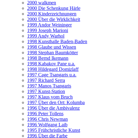
2000 walkmen
2000 Die Schenkung Härle
2000 Kinderzeichnungen
2000 Über die Wirklichkeit
1999 Andor Weininger
1999 Joseph Marioni
1999 Andy Warhol
1998 Kunsthalle Baden-Baden
1998 Glaube und Wissen
1998 Stephan Baumkötter
1998 Bernd Ikemann
1998 Kabakov Pane u.a.
1998 Hildegard Domizlaff
1997 Cage Tsangaris u.a.
1997 Richard Serra
1997 Manos Tsangaris
1997 Kunst-Station
1997 Klaus vom Bruch
1997 Über den Ort: Kolumba
1996 Über die Ambivalenz
1996 Peter Tollens
1996 Chris Newman
1996 Wolfgang Laib
1995 Frühchristliche Kunst
1996 Über die Farbe