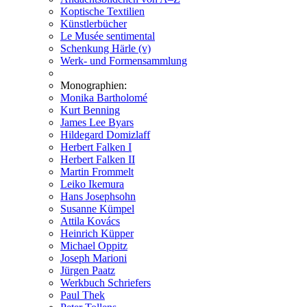
Koptische Textilien
Künstlerbücher
Le Musée sentimental
Schenkung Härle (v)
Werk- und Formensammlung
Monographien:
Monika Bartholomé
Kurt Benning
James Lee Byars
Hildegard Domizlaff
Herbert Falken I
Herbert Falken II
Martin Frommelt
Leiko Ikemura
Hans Josephsohn
Susanne Kümpel
Attila Kovács
Heinrich Küpper
Michael Oppitz
Joseph Marioni
Jürgen Paatz
Werkbuch Schriefers
Paul Thek