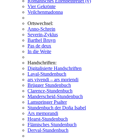
Romanisches Elfenbeinrelief (v)
Vier Gekrönte
Veilchenmadonna
Ortswechsel:
Anno-Schrein
Severin-Zyklus
Barthel Bruyn
Pas de deux
In die Weite
Handschriften:
Digitalisierte Handschriften
Laval-Stundenbuch
ars vivendi – ars moriendi
Brügger Stundenbuch
Clarence-Stundenbuch
Manderscheid-Stundenbuch
Lamspringer Psalter
Stundenbuch der Doña Isabel
Ars memorandi
Hearst-Stundenbuch
Flämisches Stundenbuch
Derval-Stundenbuch