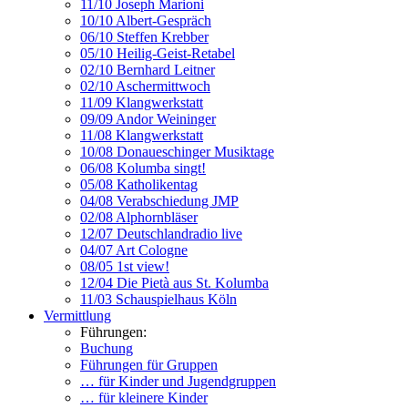
11/10 Joseph Marioni
10/10 Albert-Gespräch
06/10 Steffen Krebber
05/10 Heilig-Geist-Retabel
02/10 Bernhard Leitner
02/10 Aschermittwoch
11/09 Klangwerkstatt
09/09 Andor Weininger
11/08 Klangwerkstatt
10/08 Donaueschinger Musiktage
06/08 Kolumba singt!
05/08 Katholikentag
04/08 Verabschiedung JMP
02/08 Alphornbläser
12/07 Deutschlandradio live
04/07 Art Cologne
08/05 1st view!
12/04 Die Pietà aus St. Kolumba
11/03 Schauspielhaus Köln
Vermittlung
Führungen:
Buchung
Führungen für Gruppen
… für Kinder und Jugendgruppen
… für kleinere Kinder