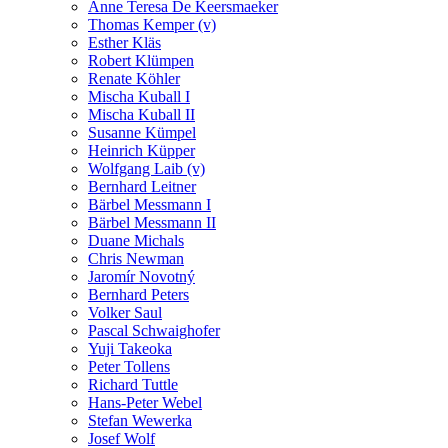
Anne Teresa De Keersmaeker
Thomas Kemper (v)
Esther Kläs
Robert Klümpen
Renate Köhler
Mischa Kuball I
Mischa Kuball II
Susanne Kümpel
Heinrich Küpper
Wolfgang Laib (v)
Bernhard Leitner
Bärbel Messmann I
Bärbel Messmann II
Duane Michals
Chris Newman
Jaromír Novotný
Bernhard Peters
Volker Saul
Pascal Schwaighofer
Yuji Takeoka
Peter Tollens
Richard Tuttle
Hans-Peter Webel
Stefan Wewerka
Josef Wolf