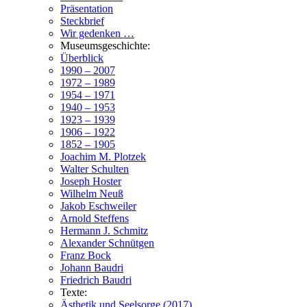
Präsentation
Steckbrief
Wir gedenken …
Museumsgeschichte:
Überblick
1990 – 2007
1972 – 1989
1954 – 1971
1940 – 1953
1923 – 1939
1906 – 1922
1852 – 1905
Joachim M. Plotzek
Walter Schulten
Joseph Hoster
Wilhelm Neuß
Jakob Eschweiler
Arnold Steffens
Hermann J. Schmitz
Alexander Schnütgen
Franz Bock
Johann Baudri
Friedrich Baudri
Texte:
Ästhetik und Seelsorge (2017)