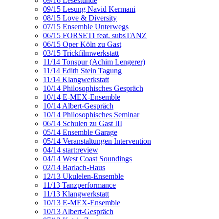
09/16 Lesestunde
09/15 Lesung Navid Kermani
08/15 Love & Diversity
07/15 Ensemble Unterwegs
06/15 FORSETI feat. subsTANZ
06/15 Oper Köln zu Gast
03/15 Trickfilmwerkstatt
11/14 Tonspur (Achim Lengerer)
11/14 Edith Stein Tagung
11/14 Klangwerkstatt
10/14 Philosophisches Gespräch
10/14 E-MEX-Ensemble
10/14 Albert-Gespräch
10/14 Philosophisches Seminar
06/14 Schulen zu Gast III
05/14 Ensemble Garage
05/14 Veranstaltungen Intervention
04/14 start:review
04/14 West Coast Soundings
02/14 Barlach-Haus
12/13 Ukulelen-Ensemble
11/13 Tanzperformance
11/13 Klangwerkstatt
10/13 E-MEX-Ensemble
10/13 Albert-Gespräch