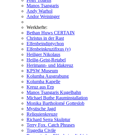
Peter Tollens
Manos Tsangaris
Andy Warhol
Andor Weininger
Werkhefte:
Bethan Huws CERTAIN
Christus in der Rast
Elfenbeindiptychon
Elfenbeinkruzifixus (v)
Heiliger Nikolaus
Heilig-Geist-Retabel
Herimann- und Idakreuz
KPSW Museum
Kolumba Ausgrabung
Kolumba Kapelle
Kreuz aus Erp
Manos Tsangaris Kugelbahn
Michael Buthe Rauminstallation
Monika Bartholomé Gotteslob
Mystische Jagd
Reliquienkreuze
Richard Serra Skulptur
Terry Fox. Catch Phrases
Tragedia Civile