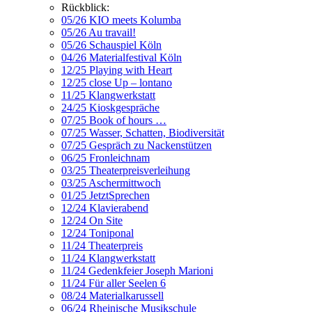
Rückblick:
05/26 KIO meets Kolumba
05/26 Au travail!
05/26 Schauspiel Köln
04/26 Materialfestival Köln
12/25 Playing with Heart
12/25 close Up – lontano
11/25 Klangwerkstatt
24/25 Kioskgespräche
07/25 Book of hours …
07/25 Wasser, Schatten, Biodiversität
07/25 Gespräch zu Nackenstützen
06/25 Fronleichnam
03/25 Theaterpreisverleihung
03/25 Aschermittwoch
01/25 JetztSprechen
12/24 Klavierabend
12/24 On Site
12/24 Toniponal
11/24 Theaterpreis
11/24 Klangwerkstatt
11/24 Gedenkfeier Joseph Marioni
11/24 Für aller Seelen 6
08/24 Materialkarussell
06/24 Rheinische Musikschule