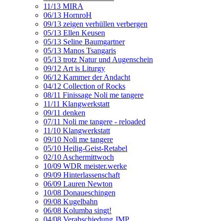
11/13 MIRA
06/13 HornroH
09/13 zeigen verhüllen verbergen
05/13 Ellen Keusen
05/13 Seline Baumgartner
05/13 Manos Tsangaris
05/13 trotz Natur und Augenschein
09/12 Art is Liturgy
06/12 Kammer der Andacht
04/12 Collection of Rocks
08/11 Finissage Noli me tangere
11/11 Klangwerkstatt
09/11 denken
07/11 Noli me tangere - reloaded
11/10 Klangwerkstatt
09/10 Noli me tangere
05/10 Heilig-Geist-Retabel
02/10 Aschermittwoch
10/09 WDR meister.werke
09/09 Hinterlassenschaft
06/09 Lauren Newton
10/08 Donaueschingen
09/08 Kugelbahn
06/08 Kolumba singt!
04/08 Verabschiedung JMP