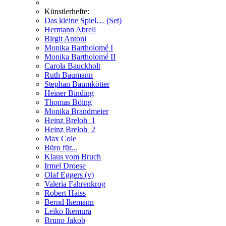
Künstlerhefte:
Das kleine Spiel… (Set)
Hermann Abrell
Birgit Antoni
Monika Bartholomé I
Monika Bartholomé II
Carola Bauckholt
Ruth Baumann
Stephan Baumkötter
Heiner Binding
Thomas Böing
Monika Brandmeier
Heinz Breloh_1
Heinz Breloh_2
Max Cole
Büro für...
Klaus vom Bruch
Irmel Droese
Olaf Eggers (v)
Valeria Fahrenkrog
Robert Haiss
Bernd Ikemann
Leiko Ikemura
Bruno Jakob