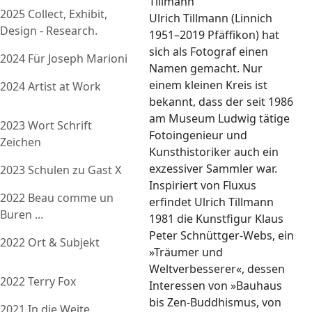
Tillmann
2025 Collect, Exhibit,
Ulrich Tillmann (Linnich
Design - Research.
1951–2019 Pfäffikon) hat
sich als Fotograf einen
2024 Für Joseph Marioni
Namen gemacht. Nur
einem kleinen Kreis ist
2024 Artist at Work
bekannt, dass der seit 1986
am Museum Ludwig tätige
2023 Wort Schrift
Fotoingenieur und
Zeichen
Kunsthistoriker auch ein
exzessiver Sammler war.
2023 Schulen zu Gast X
Inspiriert von Fluxus
2022 Beau comme un
erfindet Ulrich Tillmann
Buren ...
1981 die Kunstfigur Klaus
Peter Schnüttger-Webs, ein
2022 Ort & Subjekt
»Träumer und
Weltverbesserer«, dessen
2022 Terry Fox
Interessen von »Bauhaus
bis Zen-Buddhismus, von
2021 In die Weite