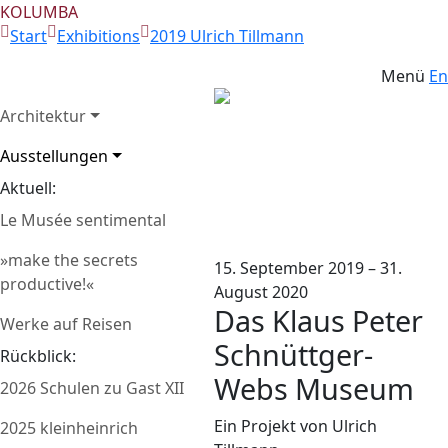
KOLUMBA
Start
Exhibitions
2019 Ulrich Tillmann
Menü
En
Architektur
V.l.n.r., Bettina Gruber,
Ausstellungen
Ulrich Tillmann, Maria
Zurück
Weit
Aktuell:
Vedder © Nachlass
Ulrich Tillmann
Le Musée sentimental
»make the secrets
15. September 2019 – 31.
productive!«
August 2020
Das Klaus Peter
Werke auf Reisen
Schnüttger-
Rückblick:
Webs Museum
2026 Schulen zu Gast XII
Ein Projekt von Ulrich
2025 kleinheinrich