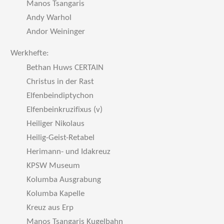
Manos Tsangaris
Andy Warhol
Andor Weininger
Werkhefte:
Bethan Huws CERTAIN
Christus in der Rast
Elfenbeindiptychon
Elfenbeinkruzifixus (v)
Heiliger Nikolaus
Heilig-Geist-Retabel
Herimann- und Idakreuz
KPSW Museum
Kolumba Ausgrabung
Kolumba Kapelle
Kreuz aus Erp
Manos Tsangaris Kugelbahn