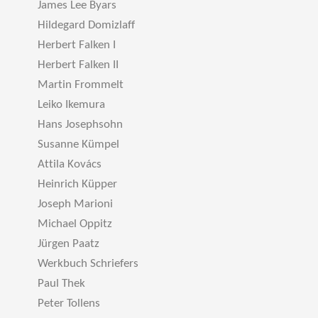
James Lee Byars
Hildegard Domizlaff
Herbert Falken I
Herbert Falken II
Martin Frommelt
Leiko Ikemura
Hans Josephsohn
Susanne Kümpel
Attila Kovács
Heinrich Küpper
Joseph Marioni
Michael Oppitz
Jürgen Paatz
Werkbuch Schriefers
Paul Thek
Peter Tollens