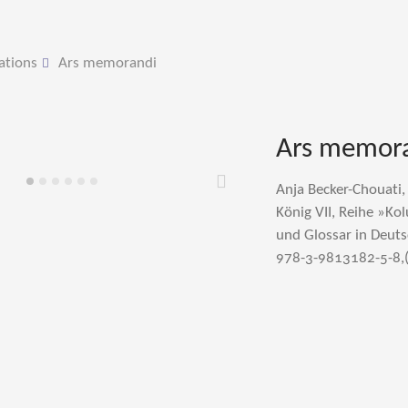
ations
Ars memorandi
Ars memor
Anja Becker-Chouati
Weiter
König VII, Reihe »Kol
und Glossar in Deuts
978-3-9813182-5-8,(