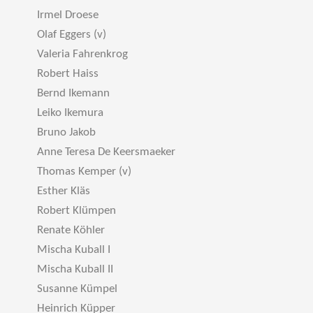
Irmel Droese
Olaf Eggers (v)
Valeria Fahrenkrog
Robert Haiss
Bernd Ikemann
Leiko Ikemura
Bruno Jakob
Anne Teresa De Keersmaeker
Thomas Kemper (v)
Esther Kläs
Robert Klümpen
Renate Köhler
Mischa Kuball I
Mischa Kuball II
Susanne Kümpel
Heinrich Küpper