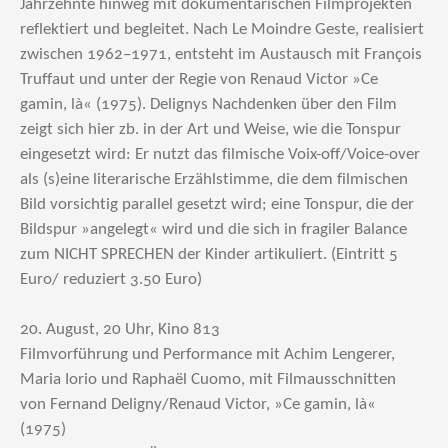
Jahrzehnte hinweg mit dokumentarischen Filmprojekten
reflektiert und begleitet. Nach Le Moindre Geste, realisiert
zwischen 1962–1971, entsteht im Austausch mit François
Truffaut und unter der Regie von Renaud Victor »Ce
gamin, là« (1975). Delignys Nachdenken über den Film
zeigt sich hier zb. in der Art und Weise, wie die Tonspur
eingesetzt wird: Er nutzt das filmische Voix-off/Voice-over
als (s)eine literarische Erzählstimme, die dem filmischen
Bild vorsichtig parallel gesetzt wird; eine Tonspur, die der
Bildspur »angelegt« wird und die sich in fragiler Balance
zum NICHT SPRECHEN der Kinder artikuliert. (Eintritt 5
Euro/ reduziert 3.50 Euro)
20. August, 20 Uhr, Kino 813
Filmvorführung und Performance mit Achim Lengerer,
Maria Iorio und Raphaël Cuomo, mit Filmausschnitten
von Fernand Deligny/Renaud Victor, »Ce gamin, là«
(1975)