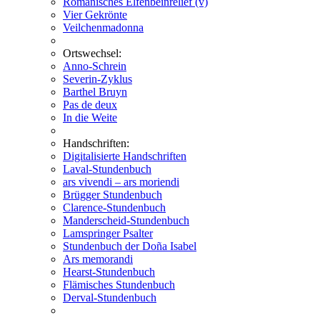
Romanisches Elfenbeinrelief (v)
Vier Gekrönte
Veilchenmadonna
Ortswechsel:
Anno-Schrein
Severin-Zyklus
Barthel Bruyn
Pas de deux
In die Weite
Handschriften:
Digitalisierte Handschriften
Laval-Stundenbuch
ars vivendi – ars moriendi
Brügger Stundenbuch
Clarence-Stundenbuch
Manderscheid-Stundenbuch
Lamspringer Psalter
Stundenbuch der Doña Isabel
Ars memorandi
Hearst-Stundenbuch
Flämisches Stundenbuch
Derval-Stundenbuch