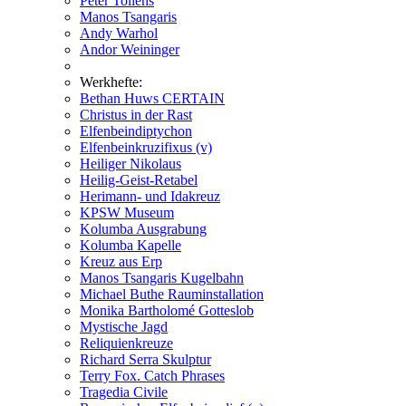
Peter Tollens
Manos Tsangaris
Andy Warhol
Andor Weininger
Werkhefte:
Bethan Huws CERTAIN
Christus in der Rast
Elfenbeindiptychon
Elfenbeinkruzifixus (v)
Heiliger Nikolaus
Heilig-Geist-Retabel
Herimann- und Idakreuz
KPSW Museum
Kolumba Ausgrabung
Kolumba Kapelle
Kreuz aus Erp
Manos Tsangaris Kugelbahn
Michael Buthe Rauminstallation
Monika Bartholomé Gotteslob
Mystische Jagd
Reliquienkreuze
Richard Serra Skulptur
Terry Fox. Catch Phrases
Tragedia Civile