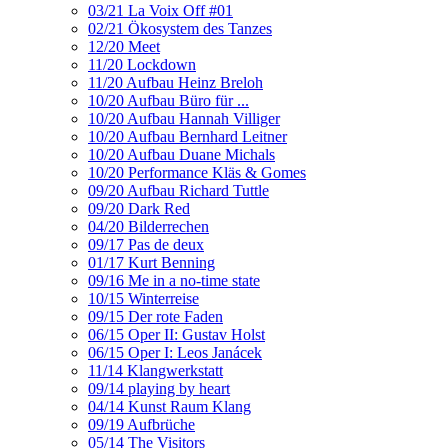
03/21 La Voix Off #01
02/21 Ökosystem des Tanzes
12/20 Meet
11/20 Lockdown
11/20 Aufbau Heinz Breloh
10/20 Aufbau Büro für ...
10/20 Aufbau Hannah Villiger
10/20 Aufbau Bernhard Leitner
10/20 Aufbau Duane Michals
10/20 Performance Kläs & Gomes
09/20 Aufbau Richard Tuttle
09/20 Dark Red
04/20 Bilderrechen
09/17 Pas de deux
01/17 Kurt Benning
09/16 Me in a no-time state
10/15 Winterreise
09/15 Der rote Faden
06/15 Oper II: Gustav Holst
06/15 Oper I: Leos Janácek
11/14 Klangwerkstatt
09/14 playing by heart
04/14 Kunst Raum Klang
09/19 Aufbrüche
05/14 The Visitors