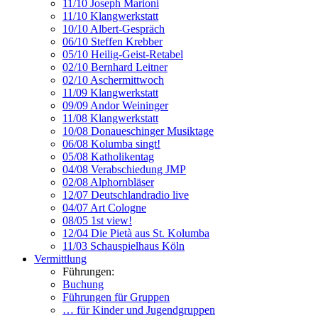
11/10 Joseph Marioni
11/10 Klangwerkstatt
10/10 Albert-Gespräch
06/10 Steffen Krebber
05/10 Heilig-Geist-Retabel
02/10 Bernhard Leitner
02/10 Aschermittwoch
11/09 Klangwerkstatt
09/09 Andor Weininger
11/08 Klangwerkstatt
10/08 Donaueschinger Musiktage
06/08 Kolumba singt!
05/08 Katholikentag
04/08 Verabschiedung JMP
02/08 Alphornbläser
12/07 Deutschlandradio live
04/07 Art Cologne
08/05 1st view!
12/04 Die Pietà aus St. Kolumba
11/03 Schauspielhaus Köln
Vermittlung
Führungen:
Buchung
Führungen für Gruppen
… für Kinder und Jugendgruppen