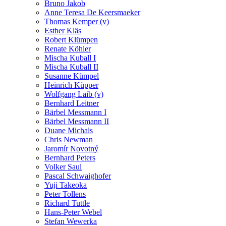
Bruno Jakob
Anne Teresa De Keersmaeker
Thomas Kemper (v)
Esther Kläs
Robert Klümpen
Renate Köhler
Mischa Kuball I
Mischa Kuball II
Susanne Kümpel
Heinrich Küpper
Wolfgang Laib (v)
Bernhard Leitner
Bärbel Messmann I
Bärbel Messmann II
Duane Michals
Chris Newman
Jaromír Novotný
Bernhard Peters
Volker Saul
Pascal Schwaighofer
Yuji Takeoka
Peter Tollens
Richard Tuttle
Hans-Peter Webel
Stefan Wewerka