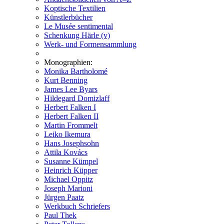
Koptische Textilien
Künstlerbücher
Le Musée sentimental
Schenkung Härle (v)
Werk- und Formensammlung
Monographien:
Monika Bartholomé
Kurt Benning
James Lee Byars
Hildegard Domizlaff
Herbert Falken I
Herbert Falken II
Martin Frommelt
Leiko Ikemura
Hans Josephsohn
Attila Kovács
Susanne Kümpel
Heinrich Küpper
Michael Oppitz
Joseph Marioni
Jürgen Paatz
Werkbuch Schriefers
Paul Thek