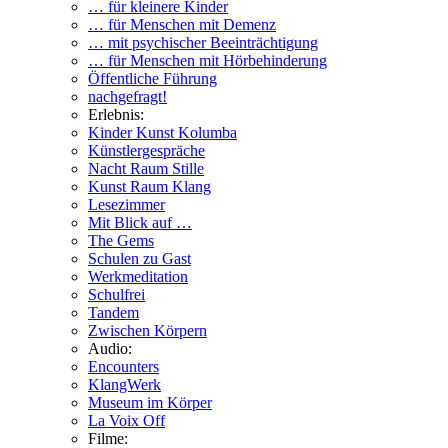
… für kleinere Kinder
… für Menschen mit Demenz
… mit psychischer Beeinträchtigung
… für Menschen mit Hörbehinderung
Öffentliche Führung
nachgefragt!
Erlebnis:
Kinder Kunst Kolumba
Künstlergespräche
Nacht Raum Stille
Kunst Raum Klang
Lesezimmer
Mit Blick auf …
The Gems
Schulen zu Gast
Werkmeditation
Schulfrei
Tandem
Zwischen Körpern
Audio:
Encounters
KlangWerk
Museum im Körper
La Voix Off
Filme: