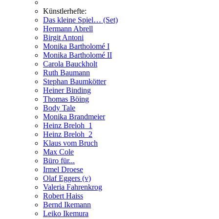
Künstlerhefte:
Das kleine Spiel… (Set)
Hermann Abrell
Birgit Antoni
Monika Bartholomé I
Monika Bartholomé II
Carola Bauckholt
Ruth Baumann
Stephan Baumkötter
Heiner Binding
Thomas Böing
Body Tale
Monika Brandmeier
Heinz Breloh_1
Heinz Breloh_2
Klaus vom Bruch
Max Cole
Büro für...
Irmel Droese
Olaf Eggers (v)
Valeria Fahrenkrog
Robert Haiss
Bernd Ikemann
Leiko Ikemura