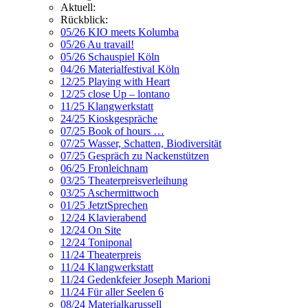
Aktuell:
Rückblick:
05/26 KIO meets Kolumba
05/26 Au travail!
05/26 Schauspiel Köln
04/26 Materialfestival Köln
12/25 Playing with Heart
12/25 close Up – lontano
11/25 Klangwerkstatt
24/25 Kioskgespräche
07/25 Book of hours …
07/25 Wasser, Schatten, Biodiversität
07/25 Gespräch zu Nackenstützen
06/25 Fronleichnam
03/25 Theaterpreisverleihung
03/25 Aschermittwoch
01/25 JetztSprechen
12/24 Klavierabend
12/24 On Site
12/24 Toniponal
11/24 Theaterpreis
11/24 Klangwerkstatt
11/24 Gedenkfeier Joseph Marioni
11/24 Für aller Seelen 6
08/24 Materialkarussell