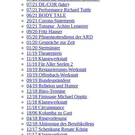
07/21 DE-COR (lake)
07/21 Performance Richard Tuttle
06/21 BODY TALE
20/21 Corona-Statements
02/21 Tonspur_Achim Lengerer
09/20 Fritz Hauser
05/20 Pfingstgottesdienst der ARD
01/20 Gespräche zur Zeit
01/20 Sternsinger
11/19 Theaterpreis
11/19 Klangwerkstatt
11/19 Für Aller Seelen 2
10/19 Restaurierungs-Werkstatt
10/19 Offenbach-Werkstatt
09/19 Bundespräsident
04/19 Religion und Humor
12/18 Büro-Termine
12/18 Finissage Michael Oppitz
11/18 Klangwerkstatt
11/18 Circumstance
18/06 Kolumba zu Gast
04/18 Ringvorlesung
02/18 Aktionstag des Berufskollegs
12/17 Schenkung Renate König
11/17 Klangwerkstatt