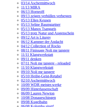
03/14 Aschermittwoch
11/13 MIRA
06/13 HornroH
09/13 zeigen verhüllen verbergen
05/13 Ellen Keusen
05/13 Seline Baumgartner
05/13 Manos Tsangaris
05/13 trotz Natur und Augenschein
09/12 Art is Liturgy
06/12 Kammer der Andacht
04/12 Collection of Rocks
08/11 Finissage Noli me tangere
11/11 Klangwerkstatt
09/11 denken
07/11 Noli me tangere - reloaded
11/10 Klangwerkstatt
09/10 Noli me tangere
05/10 Heilig-Geist-Retabel
02/10 Aschermittwoch
10/09 WDR meister.werke
09/09 Hinterlassenschaft
06/09 Lauren Newton
10/08 Donaueschingen
09/08 Kugelbahn
06/08 Kolumba singt!