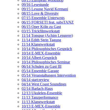
09/15 European Workshop
09/16 Lesestunde
09/15 Lesung Navid Kermani
08/15 Love & Diversity
07/15 Ensemble Unterwegs
06/15 FORSETI feat. subsTANZ
06/15 Oper Köln zu Gast
03/15 Trickfilmwerkstatt
11/14 Tonspur (Achim Lengerer)
11/14 Edith Stein Tagung
11/14 Klangwerkstatt
10/14 Philosophisches Gespräch
10/14 E-MEX-Ensemble
10/14 Albert-Gespräch
10/14 Philosophisches Seminar
06/14 Schulen zu Gast III
05/14 Ensemble Garage
05/14 Veranstaltungen Intervention
04/14 start:review
04/14 West Coast Soundings
02/14 Barlach-Haus
12/13 Ukulelen-Ensemble
11/13 Tanzperformance
11/13 Klangwerkstatt
10/13 E-MEX-Ensemble