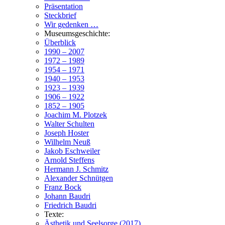
Präsentation
Steckbrief
Wir gedenken …
Museumsgeschichte:
Überblick
1990 – 2007
1972 – 1989
1954 – 1971
1940 – 1953
1923 – 1939
1906 – 1922
1852 – 1905
Joachim M. Plotzek
Walter Schulten
Joseph Hoster
Wilhelm Neuß
Jakob Eschweiler
Arnold Steffens
Hermann J. Schmitz
Alexander Schnütgen
Franz Bock
Johann Baudri
Friedrich Baudri
Texte:
Ästhetik und Seelsorge (2017)