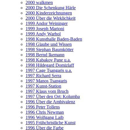
2000 walkmen
2000 Die Schenkung Härle
2000 Kinderzeichnungen
2000 Über die Wirklichkeit
1999 Andor Weininger
1999 Joseph Marioni
1999 Andy Warhol
1998 Kunsthalle Baden-Baden
1998 Glaube und Wissen
1998 Stephan Baumkötter
1998 Bernd Ikemann
1998 Kabakov Pane u.a.
1998 Hildegard Domizlaff
1997 Cage Tsangaris u.a.
1997 Richard Serra
1997 Manos Tsangaris
1997 Kunst-Station
1997 Klaus vom Bruch
1997 Über den Ort: Kolumba
1996 Über die Ambivalenz
1996 Peter Tollens
1996 Chris Newman
1996 Wolfgang Laib
1995 Frühchristliche Kunst
1996 Über die Farbe