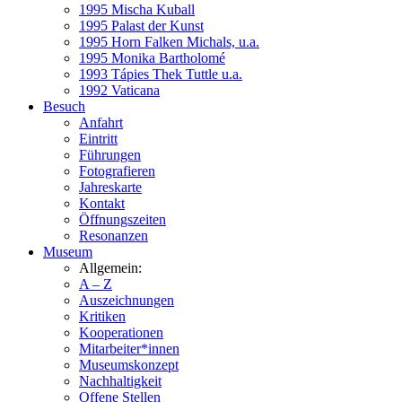
1995 Mischa Kuball
1995 Palast der Kunst
1995 Horn Falken Michals, u.a.
1995 Monika Bartholomé
1993 Tápies Thek Tuttle u.a.
1992 Vaticana
Besuch
Anfahrt
Eintritt
Führungen
Fotografieren
Jahreskarte
Kontakt
Öffnungszeiten
Resonanzen
Museum
Allgemein:
A – Z
Auszeichnungen
Kritiken
Kooperationen
Mitarbeiter*innen
Museumskonzept
Nachhaltigkeit
Offene Stellen