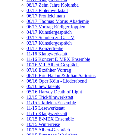
08/17 Zehn Jahre Kolumba
07/17 Flötenwerkstatt
06/17 Fronleichnam
06/17 Thomas-Morus-Akademie
06/17 Vortrag Rüdiger Joppien
04/17 Künstlergespräch
03/17 Schulen zu Gast V
03/17 Künstlergespräch
01/17 Konzertreihe
11/16 Klangwerkstatt
11/16 Konzert E-MEX Ensemble
10/16 VII. Albert Gespräch
07/16 Erzählter Vortrag
06/16 Eric Hattan & Julian Sartorius
06/16 Oper Köln - Liederabend
05/16 new talents
05/16 Harvey Death of Light
12/15 Trickfilmwerkstatt
11/15 Ukulelen-Ensemble
11/15 Lesewerkstatt
11/15 Klangwerkstatt
10/15 E-MEX Ensemble
10/15 Winterreise
10/15 Albert-Gespräch