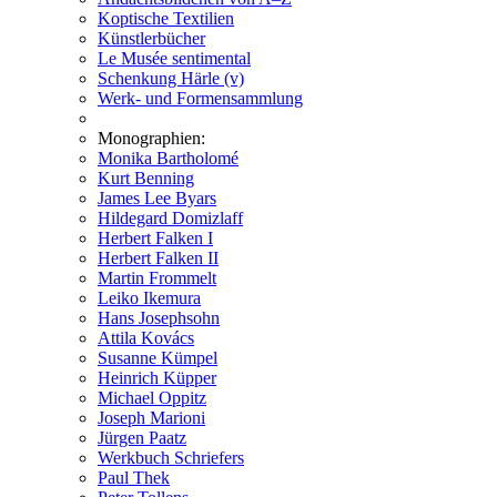
Koptische Textilien
Künstlerbücher
Le Musée sentimental
Schenkung Härle (v)
Werk- und Formensammlung
Monographien:
Monika Bartholomé
Kurt Benning
James Lee Byars
Hildegard Domizlaff
Herbert Falken I
Herbert Falken II
Martin Frommelt
Leiko Ikemura
Hans Josephsohn
Attila Kovács
Susanne Kümpel
Heinrich Küpper
Michael Oppitz
Joseph Marioni
Jürgen Paatz
Werkbuch Schriefers
Paul Thek