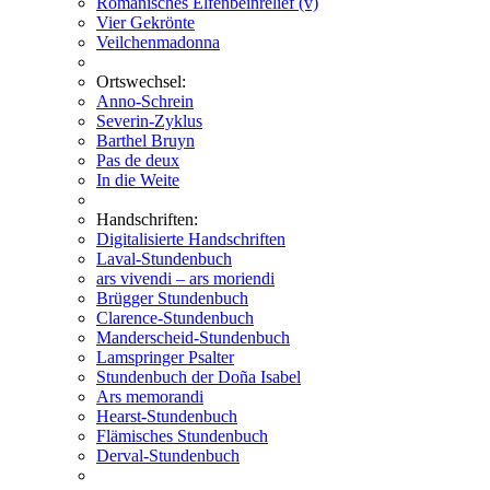
Romanisches Elfenbeinrelief (v)
Vier Gekrönte
Veilchenmadonna
Ortswechsel:
Anno-Schrein
Severin-Zyklus
Barthel Bruyn
Pas de deux
In die Weite
Handschriften:
Digitalisierte Handschriften
Laval-Stundenbuch
ars vivendi – ars moriendi
Brügger Stundenbuch
Clarence-Stundenbuch
Manderscheid-Stundenbuch
Lamspringer Psalter
Stundenbuch der Doña Isabel
Ars memorandi
Hearst-Stundenbuch
Flämisches Stundenbuch
Derval-Stundenbuch