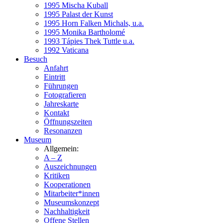
1995 Mischa Kuball
1995 Palast der Kunst
1995 Horn Falken Michals, u.a.
1995 Monika Bartholomé
1993 Tápies Thek Tuttle u.a.
1992 Vaticana
Besuch
Anfahrt
Eintritt
Führungen
Fotografieren
Jahreskarte
Kontakt
Öffnungszeiten
Resonanzen
Museum
Allgemein:
A – Z
Auszeichnungen
Kritiken
Kooperationen
Mitarbeiter*innen
Museumskonzept
Nachhaltigkeit
Offene Stellen