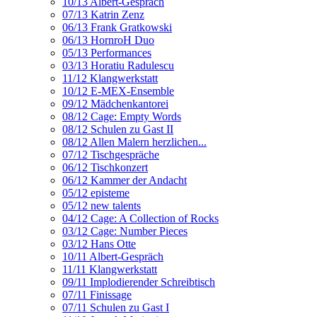
10/13 Albert-Gespräch
07/13 Katrin Zenz
06/13 Frank Gratkowski
06/13 HornroH Duo
05/13 Performances
03/13 Horatiu Radulescu
11/12 Klangwerkstatt
10/12 E-MEX-Ensemble
09/12 Mädchenkantorei
08/12 Cage: Empty Words
08/12 Schulen zu Gast II
08/12 Allen Malern herzlichen...
07/12 Tischgespräche
06/12 Tischkonzert
06/12 Kammer der Andacht
05/12 episteme
05/12 new talents
04/12 Cage: A Collection of Rocks
03/12 Cage: Number Pieces
03/12 Hans Otte
10/11 Albert-Gespräch
11/11 Klangwerkstatt
09/11 Implodierender Schreibtisch
07/11 Finissage
07/11 Schulen zu Gast I