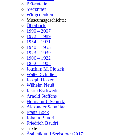
Präsentation
Steckbrief
Wir gedenken …
Museumsgeschichte:
Überblick
1990 – 2007
1972 – 1989
1954 – 1971
1940 – 1953
1923 – 1939
1906 – 1922
1852 – 1905
Joachim M. Plotzek
Walter Schulten
Joseph Hoster
Wilhelm Neuß
Jakob Eschweiler
Arnold Steffens
Hermann J. Schmitz
Alexander Schnütgen
Franz Bock
Johann Baudri
Friedrich Baudri
Texte:
Ästhetik und Seelsorge (2017)