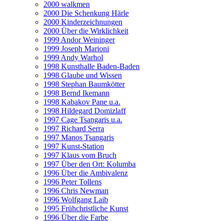
2000 walkmen
2000 Die Schenkung Härle
2000 Kinderzeichnungen
2000 Über die Wirklichkeit
1999 Andor Weininger
1999 Joseph Marioni
1999 Andy Warhol
1998 Kunsthalle Baden-Baden
1998 Glaube und Wissen
1998 Stephan Baumkötter
1998 Bernd Ikemann
1998 Kabakov Pane u.a.
1998 Hildegard Domizlaff
1997 Cage Tsangaris u.a.
1997 Richard Serra
1997 Manos Tsangaris
1997 Kunst-Station
1997 Klaus vom Bruch
1997 Über den Ort: Kolumba
1996 Über die Ambivalenz
1996 Peter Tollens
1996 Chris Newman
1996 Wolfgang Laib
1995 Frühchristliche Kunst
1996 Über die Farbe