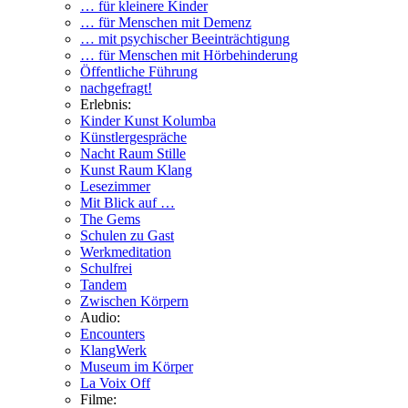
… für kleinere Kinder
… für Menschen mit Demenz
… mit psychischer Beeinträchtigung
… für Menschen mit Hörbehinderung
Öffentliche Führung
nachgefragt!
Erlebnis:
Kinder Kunst Kolumba
Künstlergespräche
Nacht Raum Stille
Kunst Raum Klang
Lesezimmer
Mit Blick auf …
The Gems
Schulen zu Gast
Werkmeditation
Schulfrei
Tandem
Zwischen Körpern
Audio:
Encounters
KlangWerk
Museum im Körper
La Voix Off
Filme: