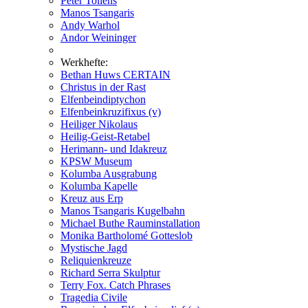
Peter Tollens
Manos Tsangaris
Andy Warhol
Andor Weininger
Werkhefte:
Bethan Huws CERTAIN
Christus in der Rast
Elfenbeindiptychon
Elfenbeinkruzifixus (v)
Heiliger Nikolaus
Heilig-Geist-Retabel
Herimann- und Idakreuz
KPSW Museum
Kolumba Ausgrabung
Kolumba Kapelle
Kreuz aus Erp
Manos Tsangaris Kugelbahn
Michael Buthe Rauminstallation
Monika Bartholomé Gotteslob
Mystische Jagd
Reliquienkreuze
Richard Serra Skulptur
Terry Fox. Catch Phrases
Tragedia Civile