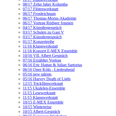
08/17 Zehn Jahre Kolumba
07/17 Flötenwerkstatt
06/17 Fronleichnam
06/17 Thomas-Morus-Akademie
06/17 Vortrag Rüdiger Joppien
04/17 Künstlergespräch
03/17 Schulen zu Gast V
03/17 Künstlergespräch
01/17 Konzertreihe
11/16 Klangwerkstatt
11/16 Konzert E-MEX Ensemble
10/16 VII. Albert Gespräch
07/16 Erzählter Vortrag
06/16 Eric Hattan & Julian Sartorius
06/16 Oper Köln - Liederabend
05/16 new talents
05/16 Harvey Death of Light
12/15 Trickfilmwerkstatt
11/15 Ukulelen-Ensemble
11/15 Lesewerkstatt
11/15 Klangwerkstatt
10/15 E-MEX Ensemble
10/15 Winterreise
10/15 Albert-Gespräch