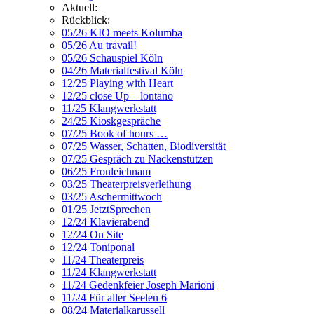
Aktuell:
Rückblick:
05/26 KIO meets Kolumba
05/26 Au travail!
05/26 Schauspiel Köln
04/26 Materialfestival Köln
12/25 Playing with Heart
12/25 close Up – lontano
11/25 Klangwerkstatt
24/25 Kioskgespräche
07/25 Book of hours …
07/25 Wasser, Schatten, Biodiversität
07/25 Gespräch zu Nackenstützen
06/25 Fronleichnam
03/25 Theaterpreisverleihung
03/25 Aschermittwoch
01/25 JetztSprechen
12/24 Klavierabend
12/24 On Site
12/24 Toniponal
11/24 Theaterpreis
11/24 Klangwerkstatt
11/24 Gedenkfeier Joseph Marioni
11/24 Für aller Seelen 6
08/24 Materialkarussell