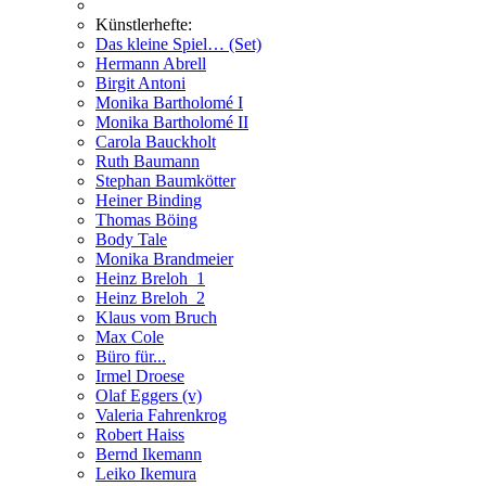
Künstlerhefte:
Das kleine Spiel… (Set)
Hermann Abrell
Birgit Antoni
Monika Bartholomé I
Monika Bartholomé II
Carola Bauckholt
Ruth Baumann
Stephan Baumkötter
Heiner Binding
Thomas Böing
Body Tale
Monika Brandmeier
Heinz Breloh_1
Heinz Breloh_2
Klaus vom Bruch
Max Cole
Büro für...
Irmel Droese
Olaf Eggers (v)
Valeria Fahrenkrog
Robert Haiss
Bernd Ikemann
Leiko Ikemura