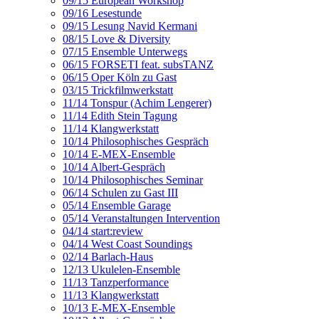
09/15 European Workshop
09/16 Lesestunde
09/15 Lesung Navid Kermani
08/15 Love & Diversity
07/15 Ensemble Unterwegs
06/15 FORSETI feat. subsTANZ
06/15 Oper Köln zu Gast
03/15 Trickfilmwerkstatt
11/14 Tonspur (Achim Lengerer)
11/14 Edith Stein Tagung
11/14 Klangwerkstatt
10/14 Philosophisches Gespräch
10/14 E-MEX-Ensemble
10/14 Albert-Gespräch
10/14 Philosophisches Seminar
06/14 Schulen zu Gast III
05/14 Ensemble Garage
05/14 Veranstaltungen Intervention
04/14 start:review
04/14 West Coast Soundings
02/14 Barlach-Haus
12/13 Ukulelen-Ensemble
11/13 Tanzperformance
11/13 Klangwerkstatt
10/13 E-MEX-Ensemble