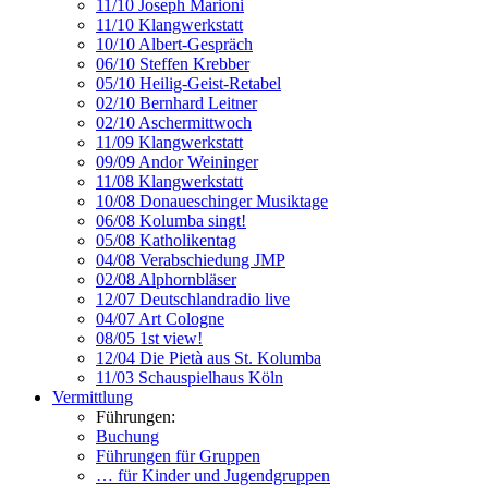
11/10 Joseph Marioni
11/10 Klangwerkstatt
10/10 Albert-Gespräch
06/10 Steffen Krebber
05/10 Heilig-Geist-Retabel
02/10 Bernhard Leitner
02/10 Aschermittwoch
11/09 Klangwerkstatt
09/09 Andor Weininger
11/08 Klangwerkstatt
10/08 Donaueschinger Musiktage
06/08 Kolumba singt!
05/08 Katholikentag
04/08 Verabschiedung JMP
02/08 Alphornbläser
12/07 Deutschlandradio live
04/07 Art Cologne
08/05 1st view!
12/04 Die Pietà aus St. Kolumba
11/03 Schauspielhaus Köln
Vermittlung
Führungen:
Buchung
Führungen für Gruppen
… für Kinder und Jugendgruppen