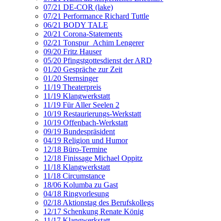
07/21 DE-COR (lake)
07/21 Performance Richard Tuttle
06/21 BODY TALE
20/21 Corona-Statements
02/21 Tonspur_Achim Lengerer
09/20 Fritz Hauser
05/20 Pfingstgottesdienst der ARD
01/20 Gespräche zur Zeit
01/20 Sternsinger
11/19 Theaterpreis
11/19 Klangwerkstatt
11/19 Für Aller Seelen 2
10/19 Restaurierungs-Werkstatt
10/19 Offenbach-Werkstatt
09/19 Bundespräsident
04/19 Religion und Humor
12/18 Büro-Termine
12/18 Finissage Michael Oppitz
11/18 Klangwerkstatt
11/18 Circumstance
18/06 Kolumba zu Gast
04/18 Ringvorlesung
02/18 Aktionstag des Berufskollegs
12/17 Schenkung Renate König
11/17 Klangwerkstatt