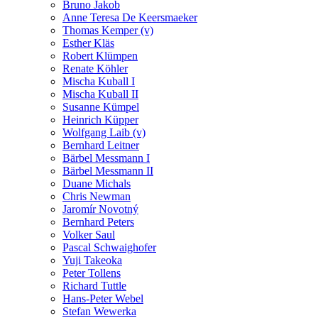
Bruno Jakob
Anne Teresa De Keersmaeker
Thomas Kemper (v)
Esther Kläs
Robert Klümpen
Renate Köhler
Mischa Kuball I
Mischa Kuball II
Susanne Kümpel
Heinrich Küpper
Wolfgang Laib (v)
Bernhard Leitner
Bärbel Messmann I
Bärbel Messmann II
Duane Michals
Chris Newman
Jaromír Novotný
Bernhard Peters
Volker Saul
Pascal Schwaighofer
Yuji Takeoka
Peter Tollens
Richard Tuttle
Hans-Peter Webel
Stefan Wewerka