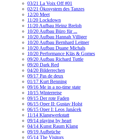
03/21 La Voix Off #01
02/21 Ökosystem des Tanzes
12/20 Meet
11/20 Lockdown
11/20 Aufbau Heinz Breloh
10/20 Aufbau Büro für ...
10/20 Aufbau Hannah Villiger
10/20 Aufbau Bernhard Leitner
10/20 Aufbau Duane Michals
10/20 Performance Kläs & Gomes
09/20 Aufbau Richard Tuttle
09/20 Dark Red
04/20 Bilderrechen
09/17 Pas de deux
01/17 Kurt Benning
09/16 Me in a no-time state
10/15 Winterreise
09/15 Der rote Faden
06/15 Oper II: Gustav Holst
06/15 Oper I: Leos Janácek
11/14 Klangwerkstatt
09/14 playing by heart
04/14 Kunst Raum Klang
09/19 Aufbrüche
05/14 The Visitors