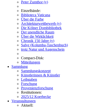
Peter Zumthor (v)
Einzelbände:
Biblioteca Vaticana
Über die Farbe
Architekturwettbewerb (v)
Die Kölner Dombibliothek
Der unendliche Raum
Über die Wirklichkeit
Chronik 150 Jahre (v)
Salve (Kolumba-Taschenbuch)
trotz Natur und Augenschein
Compact-Disk:
Mitteilungen
Sammlung
Sammlungskonzept
Künstlerinnen & Künstler
Leihgaben
Forschung
Provenienzforschung
Restitutionen:
2025/12 Koerbecke
Veranstaltungen
Aktuell: