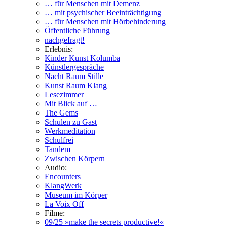
… für Menschen mit Demenz
… mit psychischer Beeinträchtigung
… für Menschen mit Hörbehinderung
Öffentliche Führung
nachgefragt!
Erlebnis:
Kinder Kunst Kolumba
Künstlergespräche
Nacht Raum Stille
Kunst Raum Klang
Lesezimmer
Mit Blick auf …
The Gems
Schulen zu Gast
Werkmeditation
Schulfrei
Tandem
Zwischen Körpern
Audio:
Encounters
KlangWerk
Museum im Körper
La Voix Off
Filme:
09/25 »make the secrets productive!«