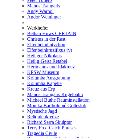
Peter Tollens
Manos Tsangaris
Andy Warhol
Andor Weininger
Werkhefte:
Bethan Huws CERTAIN
Christus in der Rast
Elfenbeindiptychon
Elfenbeinkruzifixus (v)
Heiliger Nikolaus
Heilig-Geist-Retabel
Herimann- und Idakreuz
KPSW Museum
Kolumba Ausgrabung
Kolumba Kapelle
Kreuz aus Erp
Manos Tsangaris Kugelbahn
Michael Buthe Rauminstallation
Monika Bartholomé Gotteslob
Mystische Jagd
Reliquienkreuze
Richard Serra Skulptur
Terry Fox. Catch Phrases
Tragedia Civile