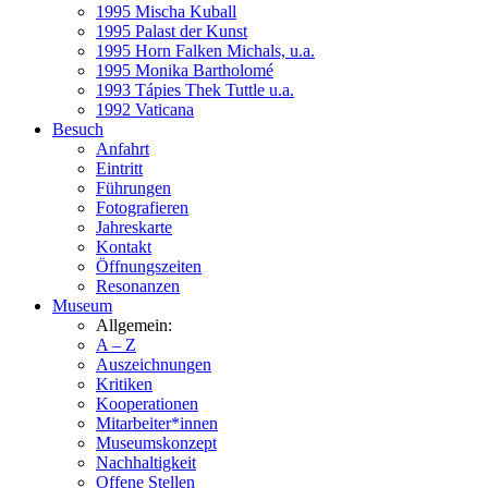
1995 Mischa Kuball
1995 Palast der Kunst
1995 Horn Falken Michals, u.a.
1995 Monika Bartholomé
1993 Tápies Thek Tuttle u.a.
1992 Vaticana
Besuch
Anfahrt
Eintritt
Führungen
Fotografieren
Jahreskarte
Kontakt
Öffnungszeiten
Resonanzen
Museum
Allgemein:
A – Z
Auszeichnungen
Kritiken
Kooperationen
Mitarbeiter*innen
Museumskonzept
Nachhaltigkeit
Offene Stellen