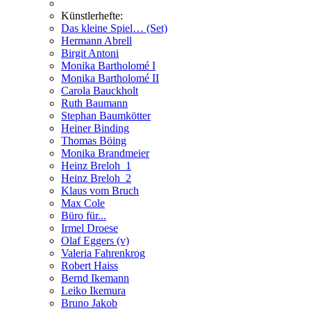
Künstlerhefte:
Das kleine Spiel… (Set)
Hermann Abrell
Birgit Antoni
Monika Bartholomé I
Monika Bartholomé II
Carola Bauckholt
Ruth Baumann
Stephan Baumkötter
Heiner Binding
Thomas Böing
Monika Brandmeier
Heinz Breloh_1
Heinz Breloh_2
Klaus vom Bruch
Max Cole
Büro für...
Irmel Droese
Olaf Eggers (v)
Valeria Fahrenkrog
Robert Haiss
Bernd Ikemann
Leiko Ikemura
Bruno Jakob