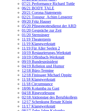
07/21 Performance Richard Tuttle
06/21 BODY TALE
20/21 Corona-Statements
02/21 Tonspur_Achim Lengerer
09/20 Fritz Hauser
05/20 Pfingstgottesdienst der ARD
01/20 Gespräche zur Zeit
01/20 Sternsinger
11/19 Theaterpreis
11/19 Klangwerkstatt
11/19 Für Aller Seelen 2
10/19 Restaurierungs-Werkstatt
10/19 Offenbach-Werkstatt
09/19 Bundespräsident
04/19 Religion und Humor
12/18 Büro-Termine
12/18 Finissage Michael Oppitz
11/18 Klangwerkstatt
11/18 Circumstance
18/06 Kolumba zu Gast
04/18 Ringvorlesung
02/18 Aktionstag des Berufskollegs
12/17 Schenkung Renate König
11/17 Klangwerkstatt
08/17 Zehn Jahre Kolumba