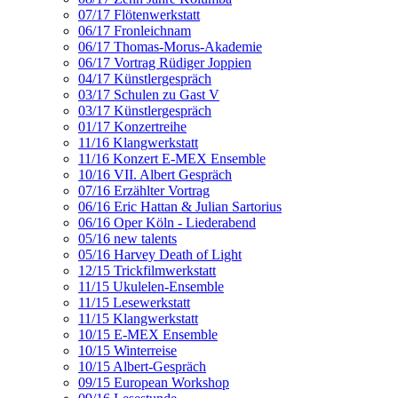
07/17 Flötenwerkstatt
06/17 Fronleichnam
06/17 Thomas-Morus-Akademie
06/17 Vortrag Rüdiger Joppien
04/17 Künstlergespräch
03/17 Schulen zu Gast V
03/17 Künstlergespräch
01/17 Konzertreihe
11/16 Klangwerkstatt
11/16 Konzert E-MEX Ensemble
10/16 VII. Albert Gespräch
07/16 Erzählter Vortrag
06/16 Eric Hattan & Julian Sartorius
06/16 Oper Köln - Liederabend
05/16 new talents
05/16 Harvey Death of Light
12/15 Trickfilmwerkstatt
11/15 Ukulelen-Ensemble
11/15 Lesewerkstatt
11/15 Klangwerkstatt
10/15 E-MEX Ensemble
10/15 Winterreise
10/15 Albert-Gespräch
09/15 European Workshop