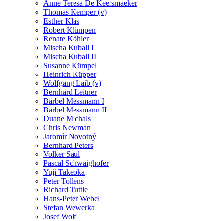
Anne Teresa De Keersmaeker
Thomas Kemper (v)
Esther Kläs
Robert Klümpen
Renate Köhler
Mischa Kuball I
Mischa Kuball II
Susanne Kümpel
Heinrich Küpper
Wolfgang Laib (v)
Bernhard Leitner
Bärbel Messmann I
Bärbel Messmann II
Duane Michals
Chris Newman
Jaromír Novotný
Bernhard Peters
Volker Saul
Pascal Schwaighofer
Yuji Takeoka
Peter Tollens
Richard Tuttle
Hans-Peter Webel
Stefan Wewerka
Josef Wolf