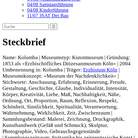
04/08 Samstagsführung
04/08 Kinderführung
11/07 3SAT Der Bau
Steckbrief
Name: Kolumba | Museumstyp: Kunstmuseum | Gründung:
1853 als »Erzbischöfliches Diözesanmuseum Köln« | 2004
Umbenennung in: Kolumba | Träger:
Erzbistum Köln
|
Museumskonzept: »Museum der Nachdenklichkeit« |
Stichworte: Anschauung, Erfahrung, Erinnerung, Freude,
Gestaltung, Geschichte, Glaube, Individualität, Intensität,
Körper, Kreativität, Liebe, Maß, Nachhaltigkeit, Nähe,
Ordnung, Ort, Proportion, Raum, Reflexion, Respekt,
Schönheit, Sinnlichkeit, Spiritualität, Verantwortung,
Wahrnehmung, Wirklichkeit, Zeit, Zwischenraum |
Sammlungsbestand: Malerei, Zeichnung, Druckgraphik,
Kunsthandwerk (Gefäß und Schmuck), Skulptur,
Photographie, Video, Gebrauchsgegenstände
| Sammlungszeitraum: Spätantike bis zeitgenössische Kunst |