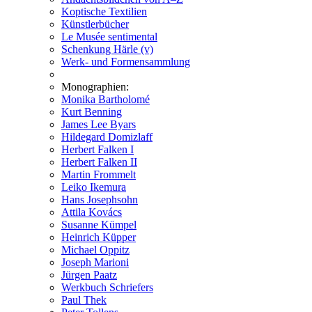
Koptische Textilien
Künstlerbücher
Le Musée sentimental
Schenkung Härle (v)
Werk- und Formensammlung
Monographien:
Monika Bartholomé
Kurt Benning
James Lee Byars
Hildegard Domizlaff
Herbert Falken I
Herbert Falken II
Martin Frommelt
Leiko Ikemura
Hans Josephsohn
Attila Kovács
Susanne Kümpel
Heinrich Küpper
Michael Oppitz
Joseph Marioni
Jürgen Paatz
Werkbuch Schriefers
Paul Thek