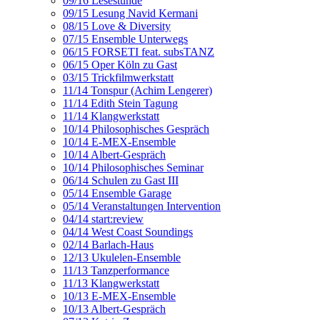
09/16 Lesestunde
09/15 Lesung Navid Kermani
08/15 Love & Diversity
07/15 Ensemble Unterwegs
06/15 FORSETI feat. subsTANZ
06/15 Oper Köln zu Gast
03/15 Trickfilmwerkstatt
11/14 Tonspur (Achim Lengerer)
11/14 Edith Stein Tagung
11/14 Klangwerkstatt
10/14 Philosophisches Gespräch
10/14 E-MEX-Ensemble
10/14 Albert-Gespräch
10/14 Philosophisches Seminar
06/14 Schulen zu Gast III
05/14 Ensemble Garage
05/14 Veranstaltungen Intervention
04/14 start:review
04/14 West Coast Soundings
02/14 Barlach-Haus
12/13 Ukulelen-Ensemble
11/13 Tanzperformance
11/13 Klangwerkstatt
10/13 E-MEX-Ensemble
10/13 Albert-Gespräch