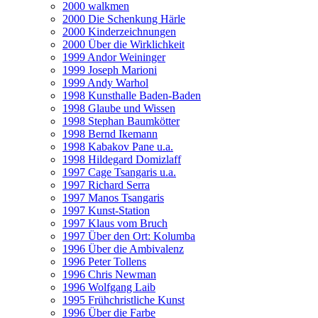
2000 walkmen
2000 Die Schenkung Härle
2000 Kinderzeichnungen
2000 Über die Wirklichkeit
1999 Andor Weininger
1999 Joseph Marioni
1999 Andy Warhol
1998 Kunsthalle Baden-Baden
1998 Glaube und Wissen
1998 Stephan Baumkötter
1998 Bernd Ikemann
1998 Kabakov Pane u.a.
1998 Hildegard Domizlaff
1997 Cage Tsangaris u.a.
1997 Richard Serra
1997 Manos Tsangaris
1997 Kunst-Station
1997 Klaus vom Bruch
1997 Über den Ort: Kolumba
1996 Über die Ambivalenz
1996 Peter Tollens
1996 Chris Newman
1996 Wolfgang Laib
1995 Frühchristliche Kunst
1996 Über die Farbe