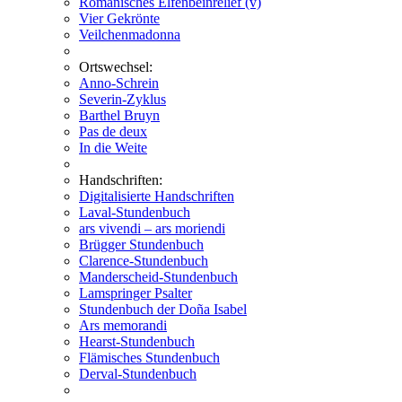
Romanisches Elfenbeinrelief (v)
Vier Gekrönte
Veilchenmadonna
Ortswechsel:
Anno-Schrein
Severin-Zyklus
Barthel Bruyn
Pas de deux
In die Weite
Handschriften:
Digitalisierte Handschriften
Laval-Stundenbuch
ars vivendi – ars moriendi
Brügger Stundenbuch
Clarence-Stundenbuch
Manderscheid-Stundenbuch
Lamspringer Psalter
Stundenbuch der Doña Isabel
Ars memorandi
Hearst-Stundenbuch
Flämisches Stundenbuch
Derval-Stundenbuch