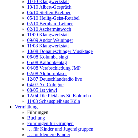
11/10 Klangwerkstatt
10/10 Albert-Gespräch
06/10 Steffen Krebber
05/10 Heilig-Geist-Retabel
02/10 Bernhard Leitner
02/10 Aschermittwoch
11/09 Klangwerkstatt
09/09 Andor Weininger
11/08 Klangwerkstatt
10/08 Donaueschinger Musiktage
06/08 Kolumba singt!
05/08 Katholikentag
04/08 Verabschiedung JMP
02/08 Alphornbläser
12/07 Deutschlandradio live
04/07 Art Cologne
08/05 1st view!
12/04 Die Pietà aus St. Kolumba
11/03 Schauspielhaus Köln
Vermittlung
Führungen:
Buchung
Führungen für Gruppen
… für Kinder und Jugendgruppen
… für kleinere Kinder