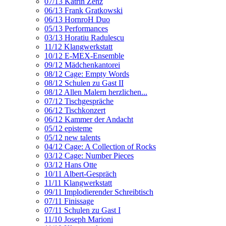
07/13 Katrin Zenz
06/13 Frank Gratkowski
06/13 HornroH Duo
05/13 Performances
03/13 Horatiu Radulescu
11/12 Klangwerkstatt
10/12 E-MEX-Ensemble
09/12 Mädchenkantorei
08/12 Cage: Empty Words
08/12 Schulen zu Gast II
08/12 Allen Malern herzlichen...
07/12 Tischgespräche
06/12 Tischkonzert
06/12 Kammer der Andacht
05/12 episteme
05/12 new talents
04/12 Cage: A Collection of Rocks
03/12 Cage: Number Pieces
03/12 Hans Otte
10/11 Albert-Gespräch
11/11 Klangwerkstatt
09/11 Implodierender Schreibtisch
07/11 Finissage
07/11 Schulen zu Gast I
11/10 Joseph Marioni