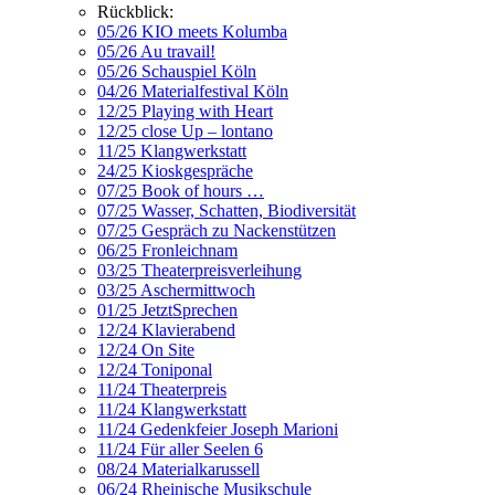
Rückblick:
05/26 KIO meets Kolumba
05/26 Au travail!
05/26 Schauspiel Köln
04/26 Materialfestival Köln
12/25 Playing with Heart
12/25 close Up – lontano
11/25 Klangwerkstatt
24/25 Kioskgespräche
07/25 Book of hours …
07/25 Wasser, Schatten, Biodiversität
07/25 Gespräch zu Nackenstützen
06/25 Fronleichnam
03/25 Theaterpreisverleihung
03/25 Aschermittwoch
01/25 JetztSprechen
12/24 Klavierabend
12/24 On Site
12/24 Toniponal
11/24 Theaterpreis
11/24 Klangwerkstatt
11/24 Gedenkfeier Joseph Marioni
11/24 Für aller Seelen 6
08/24 Materialkarussell
06/24 Rheinische Musikschule