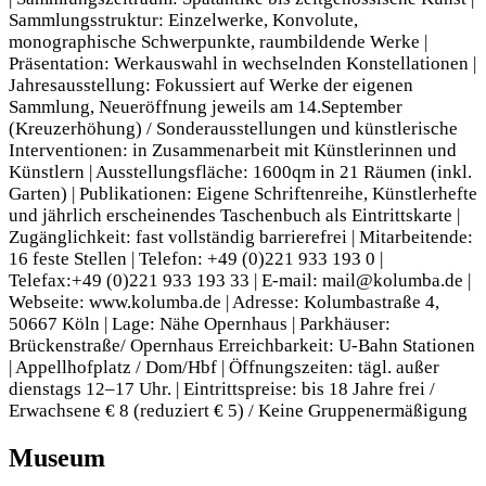
Sammlungsstruktur: Einzelwerke, Konvolute,
monographische Schwerpunkte, raumbildende Werke |
Präsentation: Werkauswahl in wechselnden Konstellationen |
Jahresausstellung: Fokussiert auf Werke der eigenen
Sammlung, Neueröffnung jeweils am 14.September
(Kreuzerhöhung) / Sonderausstellungen und künstlerische
Interventionen: in Zusammenarbeit mit Künstlerinnen und
Künstlern | Ausstellungsfläche: 1600qm in 21 Räumen (inkl.
Garten) | Publikationen: Eigene Schriftenreihe, Künstlerhefte
und jährlich erscheinendes Taschenbuch als Eintrittskarte |
Zugänglichkeit: fast vollständig barrierefrei | Mitarbeitende:
16 feste Stellen | Telefon: +49 (0)221 933 193 0 |
Telefax:+49 (0)221 933 193 33 | E-mail: mail@kolumba.de |
Webseite: www.kolumba.de | Adresse: Kolumbastraße 4,
50667 Köln | Lage: Nähe Opernhaus | Parkhäuser:
Brückenstraße/ Opernhaus Erreichbarkeit: U-Bahn Stationen
| Appellhofplatz / Dom/Hbf | Öffnungszeiten: tägl. außer
dienstags 12–17 Uhr. | Eintrittspreise: bis 18 Jahre frei /
Erwachsene € 8 (reduziert € 5) / Keine Gruppenermäßigung
Museum