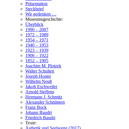
Präsentation
Steckbrief
Wir gedenken …
Museumsgeschichte:
Überblick
1990 – 2007
1972 – 1989
1954 – 1971
1940 – 1953
1923 – 1939
1906 – 1922
1852 – 1905
Joachim M. Plotzek
Walter Schulten
Joseph Hoster
Wilhelm Neuß
Jakob Eschweiler
Arnold Steffens
Hermann J. Schmitz
Alexander Schnütgen
Franz Bock
Johann Baudri
Friedrich Baudri
Texte:
Ästhetik und Seelsorge (2017)