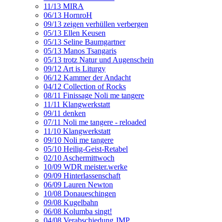
11/13 MIRA
06/13 HornroH
09/13 zeigen verhüllen verbergen
05/13 Ellen Keusen
05/13 Seline Baumgartner
05/13 Manos Tsangaris
05/13 trotz Natur und Augenschein
09/12 Art is Liturgy
06/12 Kammer der Andacht
04/12 Collection of Rocks
08/11 Finissage Noli me tangere
11/11 Klangwerkstatt
09/11 denken
07/11 Noli me tangere - reloaded
11/10 Klangwerkstatt
09/10 Noli me tangere
05/10 Heilig-Geist-Retabel
02/10 Aschermittwoch
10/09 WDR meister.werke
09/09 Hinterlassenschaft
06/09 Lauren Newton
10/08 Donaueschingen
09/08 Kugelbahn
06/08 Kolumba singt!
04/08 Verabschiedung JMP