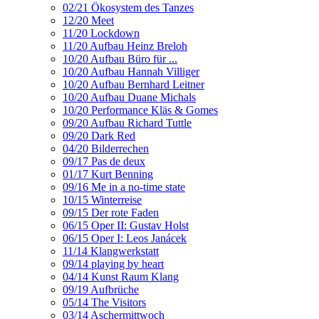
02/21 Ökosystem des Tanzes
12/20 Meet
11/20 Lockdown
11/20 Aufbau Heinz Breloh
10/20 Aufbau Büro für ...
10/20 Aufbau Hannah Villiger
10/20 Aufbau Bernhard Leitner
10/20 Aufbau Duane Michals
10/20 Performance Kläs & Gomes
09/20 Aufbau Richard Tuttle
09/20 Dark Red
04/20 Bilderrechen
09/17 Pas de deux
01/17 Kurt Benning
09/16 Me in a no-time state
10/15 Winterreise
09/15 Der rote Faden
06/15 Oper II: Gustav Holst
06/15 Oper I: Leos Janácek
11/14 Klangwerkstatt
09/14 playing by heart
04/14 Kunst Raum Klang
09/19 Aufbrüche
05/14 The Visitors
03/14 Aschermittwoch