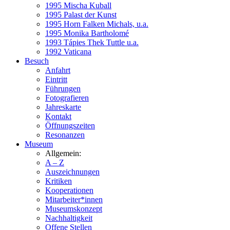
1995 Mischa Kuball
1995 Palast der Kunst
1995 Horn Falken Michals, u.a.
1995 Monika Bartholomé
1993 Tápies Thek Tuttle u.a.
1992 Vaticana
Besuch
Anfahrt
Eintritt
Führungen
Fotografieren
Jahreskarte
Kontakt
Öffnungszeiten
Resonanzen
Museum
Allgemein:
A – Z
Auszeichnungen
Kritiken
Kooperationen
Mitarbeiter*innen
Museumskonzept
Nachhaltigkeit
Offene Stellen