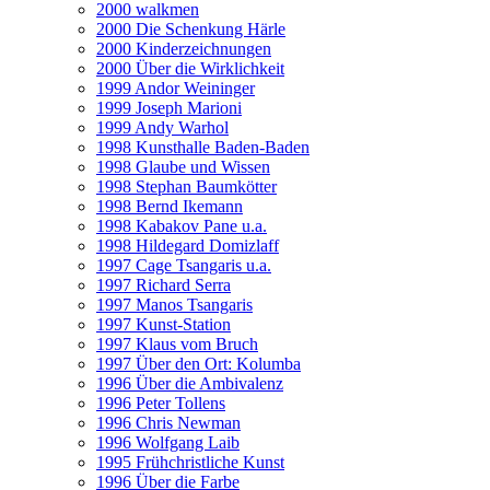
2000 walkmen
2000 Die Schenkung Härle
2000 Kinderzeichnungen
2000 Über die Wirklichkeit
1999 Andor Weininger
1999 Joseph Marioni
1999 Andy Warhol
1998 Kunsthalle Baden-Baden
1998 Glaube und Wissen
1998 Stephan Baumkötter
1998 Bernd Ikemann
1998 Kabakov Pane u.a.
1998 Hildegard Domizlaff
1997 Cage Tsangaris u.a.
1997 Richard Serra
1997 Manos Tsangaris
1997 Kunst-Station
1997 Klaus vom Bruch
1997 Über den Ort: Kolumba
1996 Über die Ambivalenz
1996 Peter Tollens
1996 Chris Newman
1996 Wolfgang Laib
1995 Frühchristliche Kunst
1996 Über die Farbe