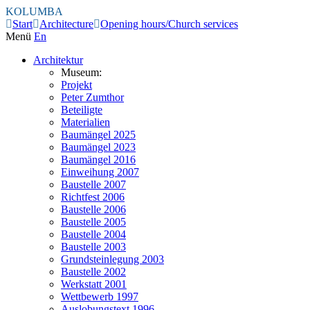
KOLUMBA
Start
Architecture
Opening hours/Church services
Menü
En
Architektur
Museum:
Projekt
Peter Zumthor
Beteiligte
Materialien
Baumängel 2025
Baumängel 2023
Baumängel 2016
Einweihung 2007
Baustelle 2007
Richtfest 2006
Baustelle 2006
Baustelle 2005
Baustelle 2004
Baustelle 2003
Grundsteinlegung 2003
Baustelle 2002
Werkstatt 2001
Wettbewerb 1997
Auslobungstext 1996