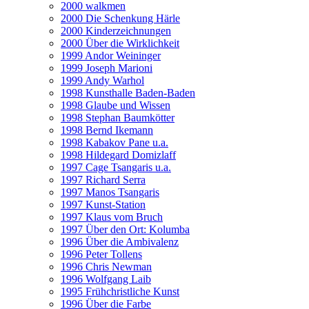
2000 walkmen
2000 Die Schenkung Härle
2000 Kinderzeichnungen
2000 Über die Wirklichkeit
1999 Andor Weininger
1999 Joseph Marioni
1999 Andy Warhol
1998 Kunsthalle Baden-Baden
1998 Glaube und Wissen
1998 Stephan Baumkötter
1998 Bernd Ikemann
1998 Kabakov Pane u.a.
1998 Hildegard Domizlaff
1997 Cage Tsangaris u.a.
1997 Richard Serra
1997 Manos Tsangaris
1997 Kunst-Station
1997 Klaus vom Bruch
1997 Über den Ort: Kolumba
1996 Über die Ambivalenz
1996 Peter Tollens
1996 Chris Newman
1996 Wolfgang Laib
1995 Frühchristliche Kunst
1996 Über die Farbe