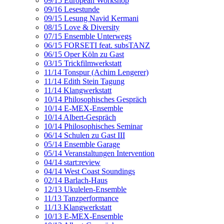
09/15 European Workshop
09/16 Lesestunde
09/15 Lesung Navid Kermani
08/15 Love & Diversity
07/15 Ensemble Unterwegs
06/15 FORSETI feat. subsTANZ
06/15 Oper Köln zu Gast
03/15 Trickfilmwerkstatt
11/14 Tonspur (Achim Lengerer)
11/14 Edith Stein Tagung
11/14 Klangwerkstatt
10/14 Philosophisches Gespräch
10/14 E-MEX-Ensemble
10/14 Albert-Gespräch
10/14 Philosophisches Seminar
06/14 Schulen zu Gast III
05/14 Ensemble Garage
05/14 Veranstaltungen Intervention
04/14 start:review
04/14 West Coast Soundings
02/14 Barlach-Haus
12/13 Ukulelen-Ensemble
11/13 Tanzperformance
11/13 Klangwerkstatt
10/13 E-MEX-Ensemble