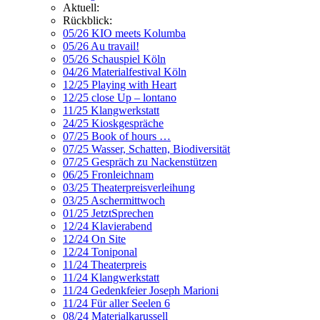
Aktuell:
Rückblick:
05/26 KIO meets Kolumba
05/26 Au travail!
05/26 Schauspiel Köln
04/26 Materialfestival Köln
12/25 Playing with Heart
12/25 close Up – lontano
11/25 Klangwerkstatt
24/25 Kioskgespräche
07/25 Book of hours …
07/25 Wasser, Schatten, Biodiversität
07/25 Gespräch zu Nackenstützen
06/25 Fronleichnam
03/25 Theaterpreisverleihung
03/25 Aschermittwoch
01/25 JetztSprechen
12/24 Klavierabend
12/24 On Site
12/24 Toniponal
11/24 Theaterpreis
11/24 Klangwerkstatt
11/24 Gedenkfeier Joseph Marioni
11/24 Für aller Seelen 6
08/24 Materialkarussell