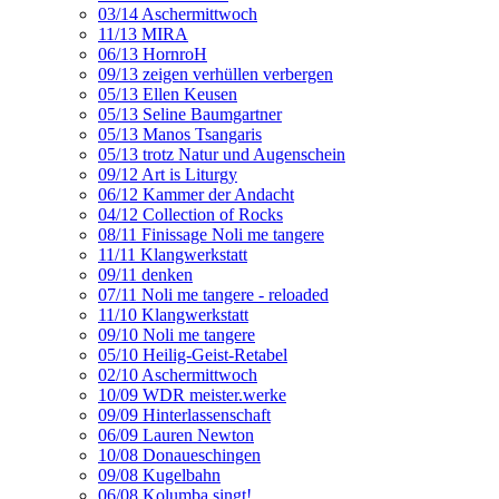
03/14 Aschermittwoch
11/13 MIRA
06/13 HornroH
09/13 zeigen verhüllen verbergen
05/13 Ellen Keusen
05/13 Seline Baumgartner
05/13 Manos Tsangaris
05/13 trotz Natur und Augenschein
09/12 Art is Liturgy
06/12 Kammer der Andacht
04/12 Collection of Rocks
08/11 Finissage Noli me tangere
11/11 Klangwerkstatt
09/11 denken
07/11 Noli me tangere - reloaded
11/10 Klangwerkstatt
09/10 Noli me tangere
05/10 Heilig-Geist-Retabel
02/10 Aschermittwoch
10/09 WDR meister.werke
09/09 Hinterlassenschaft
06/09 Lauren Newton
10/08 Donaueschingen
09/08 Kugelbahn
06/08 Kolumba singt!