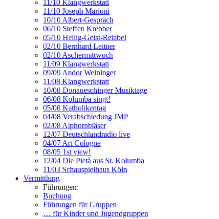
11/10 Klangwerkstatt
11/10 Joseph Marioni
10/10 Albert-Gespräch
06/10 Steffen Krebber
05/10 Heilig-Geist-Retabel
02/10 Bernhard Leitner
02/10 Aschermittwoch
11/09 Klangwerkstatt
09/09 Andor Weininger
11/08 Klangwerkstatt
10/08 Donaueschinger Musiktage
06/08 Kolumba singt!
05/08 Katholikentag
04/08 Verabschiedung JMP
02/08 Alphornbläser
12/07 Deutschlandradio live
04/07 Art Cologne
08/05 1st view!
12/04 Die Pietà aus St. Kolumba
11/03 Schauspielhaus Köln
Vermittlung
Führungen:
Buchung
Führungen für Gruppen
… für Kinder und Jugendgruppen