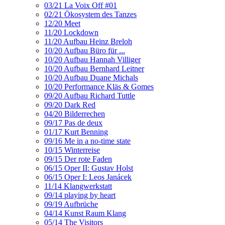
03/21 La Voix Off #01
02/21 Ökosystem des Tanzes
12/20 Meet
11/20 Lockdown
11/20 Aufbau Heinz Breloh
10/20 Aufbau Büro für ...
10/20 Aufbau Hannah Villiger
10/20 Aufbau Bernhard Leitner
10/20 Aufbau Duane Michals
10/20 Performance Kläs & Gomes
09/20 Aufbau Richard Tuttle
09/20 Dark Red
04/20 Bilderrechen
09/17 Pas de deux
01/17 Kurt Benning
09/16 Me in a no-time state
10/15 Winterreise
09/15 Der rote Faden
06/15 Oper II: Gustav Holst
06/15 Oper I: Leos Janácek
11/14 Klangwerkstatt
09/14 playing by heart
09/19 Aufbrüche
04/14 Kunst Raum Klang
05/14 The Visitors