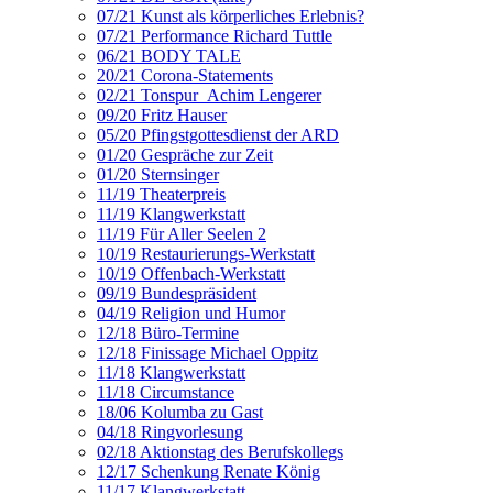
07/21 Kunst als körperliches Erlebnis?
07/21 Performance Richard Tuttle
06/21 BODY TALE
20/21 Corona-Statements
02/21 Tonspur_Achim Lengerer
09/20 Fritz Hauser
05/20 Pfingstgottesdienst der ARD
01/20 Gespräche zur Zeit
01/20 Sternsinger
11/19 Theaterpreis
11/19 Klangwerkstatt
11/19 Für Aller Seelen 2
10/19 Restaurierungs-Werkstatt
10/19 Offenbach-Werkstatt
09/19 Bundespräsident
04/19 Religion und Humor
12/18 Büro-Termine
12/18 Finissage Michael Oppitz
11/18 Klangwerkstatt
11/18 Circumstance
18/06 Kolumba zu Gast
04/18 Ringvorlesung
02/18 Aktionstag des Berufskollegs
12/17 Schenkung Renate König
11/17 Klangwerkstatt