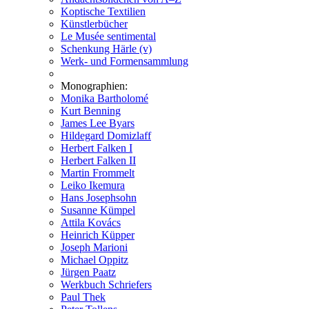
Koptische Textilien
Künstlerbücher
Le Musée sentimental
Schenkung Härle (v)
Werk- und Formensammlung
Monographien:
Monika Bartholomé
Kurt Benning
James Lee Byars
Hildegard Domizlaff
Herbert Falken I
Herbert Falken II
Martin Frommelt
Leiko Ikemura
Hans Josephsohn
Susanne Kümpel
Attila Kovács
Heinrich Küpper
Joseph Marioni
Michael Oppitz
Jürgen Paatz
Werkbuch Schriefers
Paul Thek