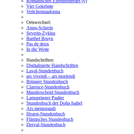
Romanisches Elfenbeinrelief (v)
Vier Gekrönte
Veilchenmadonna
Ortswechsel:
Anno-Schrein
Severin-Zyklus
Barthel Bruyn
Pas de deux
In die Weite
Handschriften:
Digitalisierte Handschriften
Laval-Stundenbuch
ars vivendi – ars moriendi
Brügger Stundenbuch
Clarence-Stundenbuch
Manderscheid-Stundenbuch
Lamspringer Psalter
Stundenbuch der Doña Isabel
Ars memorandi
Hearst-Stundenbuch
Flämisches Stundenbuch
Derval-Stundenbuch