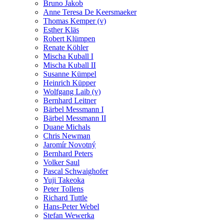
Bruno Jakob
Anne Teresa De Keersmaeker
Thomas Kemper (v)
Esther Kläs
Robert Klümpen
Renate Köhler
Mischa Kuball I
Mischa Kuball II
Susanne Kümpel
Heinrich Küpper
Wolfgang Laib (v)
Bernhard Leitner
Bärbel Messmann I
Bärbel Messmann II
Duane Michals
Chris Newman
Jaromír Novotný
Bernhard Peters
Volker Saul
Pascal Schwaighofer
Yuji Takeoka
Peter Tollens
Richard Tuttle
Hans-Peter Webel
Stefan Wewerka