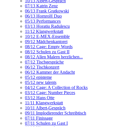
10/13 Albert-Gespräch
07/13 Katrin Zenz
06/13 Frank Gratkowski
06/13 HornroH Duo
05/13 Performances
03/13 Horatiu Radulescu
11/12 Klangwerkstatt
10/12 E-MEX-Ensemble
09/12 Mädchenkantorei
08/12 Cage: Empty Words
08/12 Schulen zu Gast II
08/12 Allen Malern herzlichen...
07/12 Tischgespräche
06/12 Tischkonzert
06/12 Kammer der Andacht
05/12 episteme
05/12 new talents
04/12 Cage: A Collection of Rocks
03/12 Cage: Number Pieces
03/12 Hans Otte
11/11 Klangwerkstatt
10/11 Albert-Gespräch
09/11 Implodierender Schreibtisch
07/11 Finissage
07/11 Schulen zu Gast I