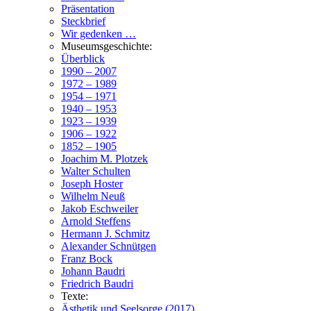
Präsentation
Steckbrief
Wir gedenken …
Museumsgeschichte:
Überblick
1990 – 2007
1972 – 1989
1954 – 1971
1940 – 1953
1923 – 1939
1906 – 1922
1852 – 1905
Joachim M. Plotzek
Walter Schulten
Joseph Hoster
Wilhelm Neuß
Jakob Eschweiler
Arnold Steffens
Hermann J. Schmitz
Alexander Schnütgen
Franz Bock
Johann Baudri
Friedrich Baudri
Texte:
Ästhetik und Seelsorge (2017)