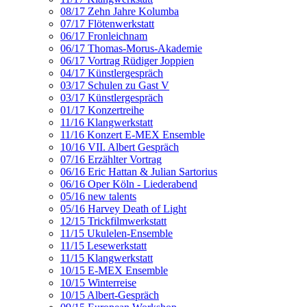
08/17 Zehn Jahre Kolumba
07/17 Flötenwerkstatt
06/17 Fronleichnam
06/17 Thomas-Morus-Akademie
06/17 Vortrag Rüdiger Joppien
04/17 Künstlergespräch
03/17 Schulen zu Gast V
03/17 Künstlergespräch
01/17 Konzertreihe
11/16 Klangwerkstatt
11/16 Konzert E-MEX Ensemble
10/16 VII. Albert Gespräch
07/16 Erzählter Vortrag
06/16 Eric Hattan & Julian Sartorius
06/16 Oper Köln - Liederabend
05/16 new talents
05/16 Harvey Death of Light
12/15 Trickfilmwerkstatt
11/15 Ukulelen-Ensemble
11/15 Lesewerkstatt
11/15 Klangwerkstatt
10/15 E-MEX Ensemble
10/15 Winterreise
10/15 Albert-Gespräch