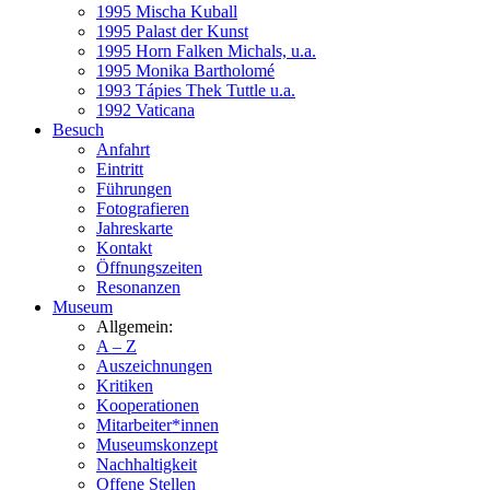
1995 Mischa Kuball
1995 Palast der Kunst
1995 Horn Falken Michals, u.a.
1995 Monika Bartholomé
1993 Tápies Thek Tuttle u.a.
1992 Vaticana
Besuch
Anfahrt
Eintritt
Führungen
Fotografieren
Jahreskarte
Kontakt
Öffnungszeiten
Resonanzen
Museum
Allgemein:
A – Z
Auszeichnungen
Kritiken
Kooperationen
Mitarbeiter*innen
Museumskonzept
Nachhaltigkeit
Offene Stellen