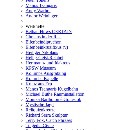
Peter Tollens
Manos Tsangaris
Andy Warhol
Andor Weininger
Werkhefte:
Bethan Huws CERTAIN
Christus in der Rast
Elfenbeindiptychon
Elfenbeinkruzifixus (v)
Heiliger Nikolaus
Heilig-Geist-Retabel
Herimann- und Idakreuz
KPSW Museum
Kolumba Ausgrabung
Kolumba Kapelle
Kreuz aus Erp
Manos Tsangaris Kugelbahn
Michael Buthe Rauminstallation
Monika Bartholomé Gotteslob
Mystische Jagd
Reliquienkreuze
Richard Serra Skulptur
Terry Fox. Catch Phrases
Tragedia Civile