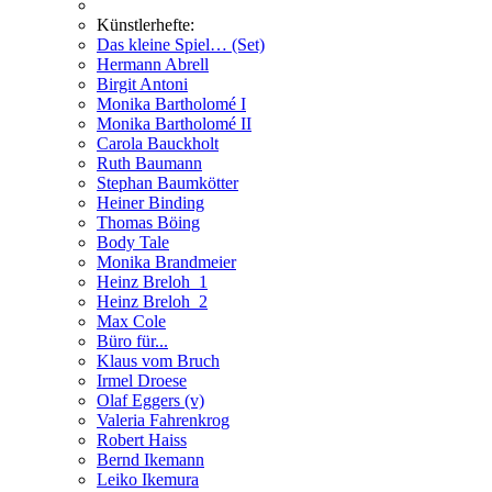
Künstlerhefte:
Das kleine Spiel… (Set)
Hermann Abrell
Birgit Antoni
Monika Bartholomé I
Monika Bartholomé II
Carola Bauckholt
Ruth Baumann
Stephan Baumkötter
Heiner Binding
Thomas Böing
Body Tale
Monika Brandmeier
Heinz Breloh_1
Heinz Breloh_2
Max Cole
Büro für...
Klaus vom Bruch
Irmel Droese
Olaf Eggers (v)
Valeria Fahrenkrog
Robert Haiss
Bernd Ikemann
Leiko Ikemura