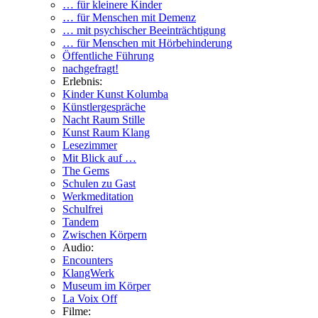
… für kleinere Kinder
… für Menschen mit Demenz
… mit psychischer Beeinträchtigung
… für Menschen mit Hörbehinderung
Öffentliche Führung
nachgefragt!
Erlebnis:
Kinder Kunst Kolumba
Künstlergespräche
Nacht Raum Stille
Kunst Raum Klang
Lesezimmer
Mit Blick auf …
The Gems
Schulen zu Gast
Werkmeditation
Schulfrei
Tandem
Zwischen Körpern
Audio:
Encounters
KlangWerk
Museum im Körper
La Voix Off
Filme: