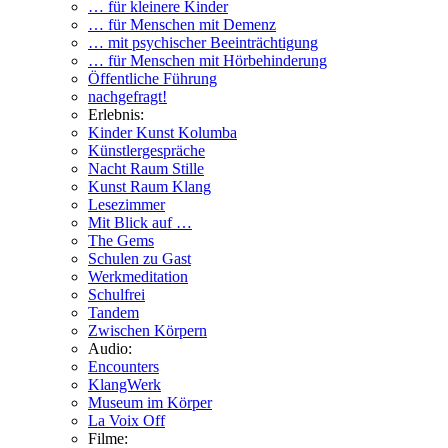
… für kleinere Kinder
… für Menschen mit Demenz
… mit psychischer Beeinträchtigung
… für Menschen mit Hörbehinderung
Öffentliche Führung
nachgefragt!
Erlebnis:
Kinder Kunst Kolumba
Künstlergespräche
Nacht Raum Stille
Kunst Raum Klang
Lesezimmer
Mit Blick auf …
The Gems
Schulen zu Gast
Werkmeditation
Schulfrei
Tandem
Zwischen Körpern
Audio:
Encounters
KlangWerk
Museum im Körper
La Voix Off
Filme: