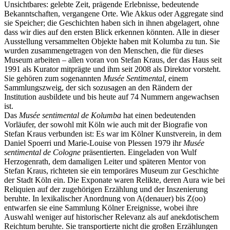
Unsichtbares: gelebte Zeit, prägende Erlebnisse, bedeutende
Bekanntschaften, vergangene Orte. Wie Akkus oder Aggregate sind
sie Speicher; die Geschichten haben sich in ihnen abgelagert, ohne
dass wir dies auf den ersten Blick erkennen könnten. Alle in dieser
Ausstellung versammelten Objekte haben mit Kolumba zu tun. Sie
wurden zusammengetragen von den Menschen, die für dieses
Museum arbeiten – allen voran von Stefan Kraus, der das Haus seit
1991 als Kurator mitprägte und ihm seit 2008 als Direktor vorsteht.
Sie gehören zum sogenannten
Musée Sentimental
, einem
Sammlungszweig, der sich sozusagen an den Rändern der
Institution ausbildete und bis heute auf 74 Nummern angewachsen
ist.
Das
Musée sentimental de Kolumba
hat einen bedeutenden
Vorläufer, der sowohl mit Köln wie auch mit der Biografie von
Stefan Kraus verbunden ist: Es war im Kölner Kunstverein, in dem
Daniel Spoerri und Marie-Louise von Plessen 1979 ihr
Musée
sentimental de Cologne
präsentierten. Eingeladen von Wulf
Herzogenrath, dem damaligen Leiter und späteren Mentor von
Stefan Kraus, richteten sie ein temporäres Museum zur Geschichte
der Stadt Köln ein. Die Exponate waren Relikte, deren Aura wie bei
Reliquien auf der zugehörigen Erzählung und der Inszenierung
beruhte. In lexikalischer Anordnung von A(denauer) bis Z(oo)
entwarfen sie eine Sammlung Kölner Ereignisse, wobei ihre
Auswahl weniger auf historischer Relevanz als auf anekdotischem
Reichtum beruhte. Sie transportierte nicht die großen Erzählungen