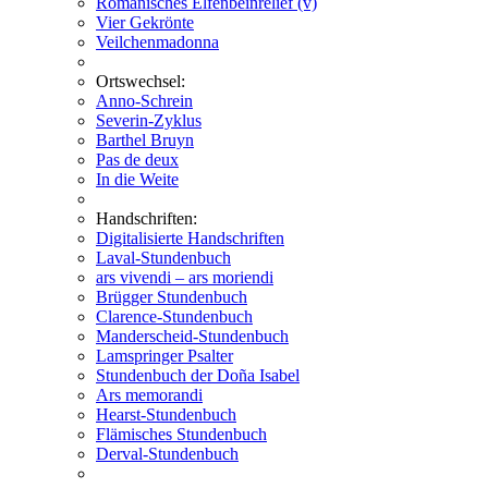
Romanisches Elfenbeinrelief (v)
Vier Gekrönte
Veilchenmadonna
Ortswechsel:
Anno-Schrein
Severin-Zyklus
Barthel Bruyn
Pas de deux
In die Weite
Handschriften:
Digitalisierte Handschriften
Laval-Stundenbuch
ars vivendi – ars moriendi
Brügger Stundenbuch
Clarence-Stundenbuch
Manderscheid-Stundenbuch
Lamspringer Psalter
Stundenbuch der Doña Isabel
Ars memorandi
Hearst-Stundenbuch
Flämisches Stundenbuch
Derval-Stundenbuch