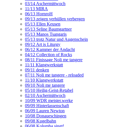
03/14 Aschermittwoch
11/13 MIRA
06/13 HornroH
09/13 zeigen verhüllen verbergen
05/13 Ellen Keusen
05/13 Seline Baumgartner
05/13 Manos Tsangaris
05/13 trotz Natur und Augenschein
09/12 Art is Liturgy
06/12 Kammer der Andacht
04/12 Collection of Rocks
08/11 Finissage Noli me tangere
11/11 Klangwerkstatt
09/11 denken
07/11 Noli me tangere - reloaded
11/10 Klangwerkstatt
09/10 Noli me tangere
05/10 Heilig-Geist-Retabel
02/10 Aschermittwoch
10/09 WDR meister.werke
09/09 Hinterlassenschaft
06/09 Lauren Newton
10/08 Donaueschingen
09/08 Kugelbahn
06/08 Kolumba singt!