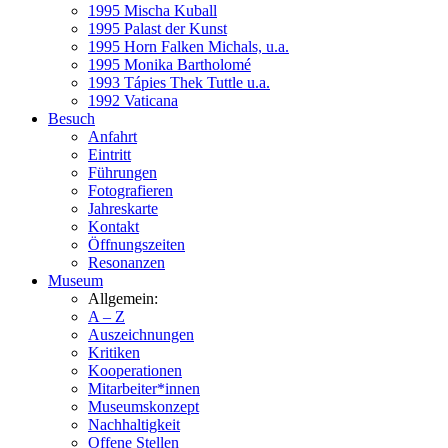
1995 Mischa Kuball
1995 Palast der Kunst
1995 Horn Falken Michals, u.a.
1995 Monika Bartholomé
1993 Tápies Thek Tuttle u.a.
1992 Vaticana
Besuch
Anfahrt
Eintritt
Führungen
Fotografieren
Jahreskarte
Kontakt
Öffnungszeiten
Resonanzen
Museum
Allgemein:
A – Z
Auszeichnungen
Kritiken
Kooperationen
Mitarbeiter*innen
Museumskonzept
Nachhaltigkeit
Offene Stellen