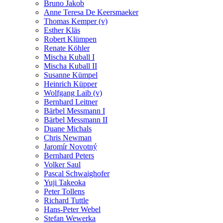
Bruno Jakob
Anne Teresa De Keersmaeker
Thomas Kemper (v)
Esther Kläs
Robert Klümpen
Renate Köhler
Mischa Kuball I
Mischa Kuball II
Susanne Kümpel
Heinrich Küpper
Wolfgang Laib (v)
Bernhard Leitner
Bärbel Messmann I
Bärbel Messmann II
Duane Michals
Chris Newman
Jaromír Novotný
Bernhard Peters
Volker Saul
Pascal Schwaighofer
Yuji Takeoka
Peter Tollens
Richard Tuttle
Hans-Peter Webel
Stefan Wewerka