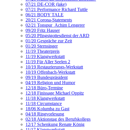
07/21 DE-COR (lake)
07/21 Performance Richard Tuttle
06/21 BODY TALE
20/21 Corona-Statements
02/21 Tonspur_Achim Lengerer
09/20 Fritz Hauser
05/20 Pfingstgottesdienst der ARD
01/20 Gespräche zur Zeit
01/20 Sternsinger
11/19 Theaterpreis
11/19 Klangwerkstatt
11/19 Für Aller Seelen 2
10/19 Restaurierungs-Werkstatt
10/19 Offenbach-Werkstatt
09/19 Bundespräsident
04/19 Religion und Humor
12/18 Büro-Termine
12/18 Finissage Michael Oppitz
11/18 Klangwerkstatt
11/18 Circumstance
18/06 Kolumba zu Gast
04/18 Ringvorlesung
02/18 Aktionstag des Berufskollegs
12/17 Schenkung Renate König
11/17 Klangwerkstatt