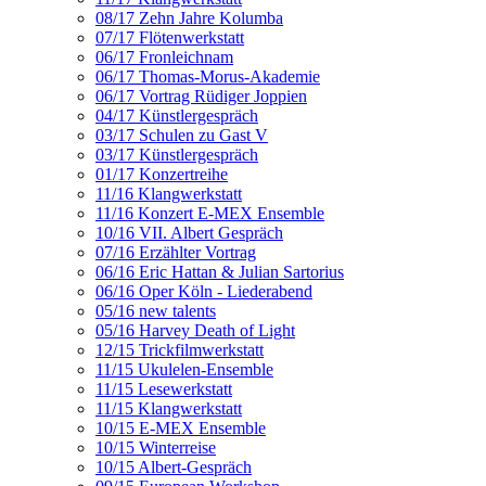
08/17 Zehn Jahre Kolumba
07/17 Flötenwerkstatt
06/17 Fronleichnam
06/17 Thomas-Morus-Akademie
06/17 Vortrag Rüdiger Joppien
04/17 Künstlergespräch
03/17 Schulen zu Gast V
03/17 Künstlergespräch
01/17 Konzertreihe
11/16 Klangwerkstatt
11/16 Konzert E-MEX Ensemble
10/16 VII. Albert Gespräch
07/16 Erzählter Vortrag
06/16 Eric Hattan & Julian Sartorius
06/16 Oper Köln - Liederabend
05/16 new talents
05/16 Harvey Death of Light
12/15 Trickfilmwerkstatt
11/15 Ukulelen-Ensemble
11/15 Lesewerkstatt
11/15 Klangwerkstatt
10/15 E-MEX Ensemble
10/15 Winterreise
10/15 Albert-Gespräch