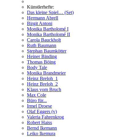
Künstlerhefte:
Das kleine Spiel… (Set)
Hermann Abrell
Birgit Antoni
Monika Bartholomé I
Monika Bartholomé II
Carola Bauckholt
Ruth Baumann
Stephan Baumkötter
Heiner Binding
Thomas Böing
Body Tale
Monika Brandmeier
Heinz Breloh_1
Heinz Breloh_2
Klaus vom Bruch
Max Cole
Büro für...
Irmel Droese
Olaf Eggers (v)
Valeria Fahrenkrog
Robert Haiss
Bernd Ikemann
Leiko Ikemura