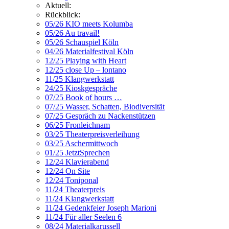
Aktuell:
Rückblick:
05/26 KIO meets Kolumba
05/26 Au travail!
05/26 Schauspiel Köln
04/26 Materialfestival Köln
12/25 Playing with Heart
12/25 close Up – lontano
11/25 Klangwerkstatt
24/25 Kioskgespräche
07/25 Book of hours …
07/25 Wasser, Schatten, Biodiversität
07/25 Gespräch zu Nackenstützen
06/25 Fronleichnam
03/25 Theaterpreisverleihung
03/25 Aschermittwoch
01/25 JetztSprechen
12/24 Klavierabend
12/24 On Site
12/24 Toniponal
11/24 Theaterpreis
11/24 Klangwerkstatt
11/24 Gedenkfeier Joseph Marioni
11/24 Für aller Seelen 6
08/24 Materialkarussell