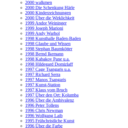
2000 walkmen
2000 Die Schenkung Härle
2000 Kinderzeichnungen
2000 Über die Wirklichkeit
1999 Andor Weininger
1999 Joseph Marioni
1999 Andy Warhol
1998 Kunsthalle Baden-Baden
1998 Glaube und Wissen
1998 Stephan Baumkötter
1998 Bernd Ikemann
1998 Kabakov Pane u.a.
1998 Hildegard Domizlaff
1997 Cage Tsangaris u.a.
1997 Richard Serra
1997 Manos Tsangaris
1997 Kunst-Station
1997 Klaus vom Bruch
1997 Über den Ort: Kolumba
1996 Über die Ambivalenz
1996 Peter Tollens
1996 Chris Newman
1996 Wolfgang Laib
1995 Frühchristliche Kunst
1996 Über die Farbe