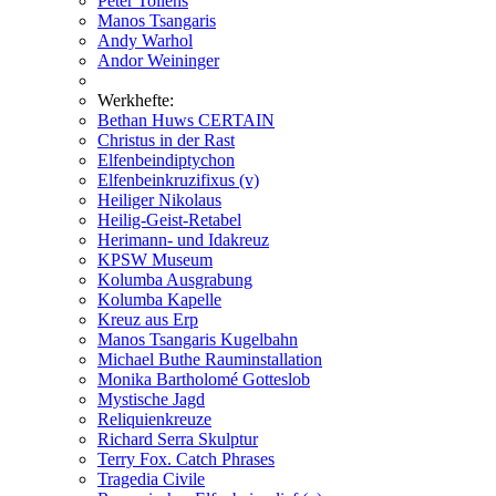
Peter Tollens
Manos Tsangaris
Andy Warhol
Andor Weininger
Werkhefte:
Bethan Huws CERTAIN
Christus in der Rast
Elfenbeindiptychon
Elfenbeinkruzifixus (v)
Heiliger Nikolaus
Heilig-Geist-Retabel
Herimann- und Idakreuz
KPSW Museum
Kolumba Ausgrabung
Kolumba Kapelle
Kreuz aus Erp
Manos Tsangaris Kugelbahn
Michael Buthe Rauminstallation
Monika Bartholomé Gotteslob
Mystische Jagd
Reliquienkreuze
Richard Serra Skulptur
Terry Fox. Catch Phrases
Tragedia Civile