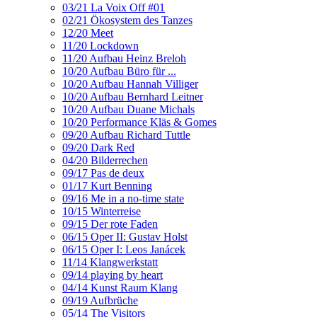
03/21 La Voix Off #01
02/21 Ökosystem des Tanzes
12/20 Meet
11/20 Lockdown
11/20 Aufbau Heinz Breloh
10/20 Aufbau Büro für ...
10/20 Aufbau Hannah Villiger
10/20 Aufbau Bernhard Leitner
10/20 Aufbau Duane Michals
10/20 Performance Kläs & Gomes
09/20 Aufbau Richard Tuttle
09/20 Dark Red
04/20 Bilderrechen
09/17 Pas de deux
01/17 Kurt Benning
09/16 Me in a no-time state
10/15 Winterreise
09/15 Der rote Faden
06/15 Oper II: Gustav Holst
06/15 Oper I: Leos Janácek
11/14 Klangwerkstatt
09/14 playing by heart
04/14 Kunst Raum Klang
09/19 Aufbrüche
05/14 The Visitors