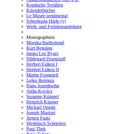
Koptische Textilien
Künstlerbücher
Le Musée sentimental
Schenkung Härle (v)
Werk- und Formensammlung
Monographien:
Monika Bartholomé
Kurt Benning
James Lee Byars
Hildegard Domizlaff
Herbert Falken I
Herbert Falken II
Martin Frommelt
Leiko Ikemura
Hans Josephsohn
Attila Kovács
Susanne Kümpel
Heinrich Küpper
Michael Oppitz
Joseph Marioni
Jürgen Paatz
Werkbuch Schriefers
Paul Thek