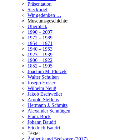
Präsentation
Steckbrief
Wir gedenken …
Museumsgeschichte:
Überblick
1990 – 2007
1972 – 1989
1954 – 1971
1940 – 1953
1923 – 1939
1906 – 1922
1852 – 1905
Joachim M. Plotzek
Walter Schulten
Joseph Hoster
Wilhelm Neuß
Jakob Eschweiler
Arnold Steffens
Hermann J. Schmitz
Alexander Schnütgen
Franz Bock
Johann Baudri
Friedrich Baudri
Texte:
Ästhetik und Seelsorge (2017)