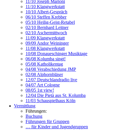
11/10 Joseph Marioni
11/10 Klangwerkstatt
10/10 Albert-Gespräch
06/10 Steffen Krebber
05/10 Heilig-Geist-Retabel
02/10 Bernhard Leitner
02/10 Aschermittwoch
11/09 Klangwerkstatt
09/09 Andor Weininger
11/08 Klangwerkstatt
10/08 Donaueschinger Musiktage
06/08 Kolumba singt!
05/08 Katholikentag
04/08 Verabschiedung JMP
02/08 Alphornbläser
12/07 Deutschlandradio live
04/07 Art Cologne
08/05 1st view!
12/04 Die Pietà aus St. Kolumba
11/03 Schauspielhaus Köln
Vermittlung
Führungen:
Buchung
Führungen für Gruppen
… für Kinder und Jugendgruppen