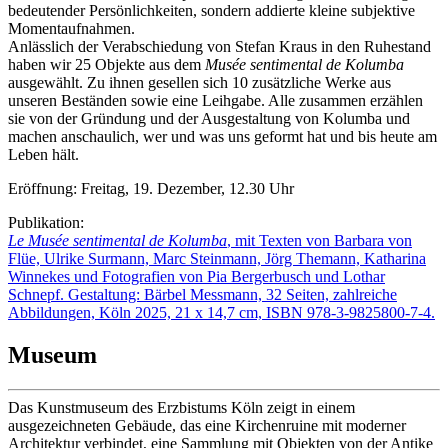
bedeutender Persönlichkeiten, sondern addierte kleine subjektive
Momentaufnahmen.
Anlässlich der Verabschiedung von Stefan Kraus in den Ruhestand
haben wir 25 Objekte aus dem
Musée sentimental de Kolumba
ausgewählt. Zu ihnen gesellen sich 10 zusätzliche Werke aus
unseren Beständen sowie eine Leihgabe. Alle zusammen erzählen
sie von der Gründung und der Ausgestaltung von Kolumba und
machen anschaulich, wer und was uns geformt hat und bis heute am
Leben hält.
Eröffnung: Freitag, 19. Dezember, 12.30 Uhr
Publikation:
Le Musée sentimental de Kolumba
, mit Texten von Barbara von
Flüe, Ulrike Surmann, Marc Steinmann, Jörg Themann, Katharina
Winnekes und Fotografien von Pia Bergerbusch und Lothar
Schnepf. Gestaltung: Bärbel Messmann, 32 Seiten, zahlreiche
Abbildungen, Köln 2025, 21 x 14,7 cm, ISBN 978-3-9825800-7-4.
Museum
Das Kunstmuseum des Erzbistums Köln zeigt in einem
ausgezeichneten Gebäude, das eine Kirchenruine mit moderner
Architektur verbindet, eine Sammlung mit Objekten von der Antike