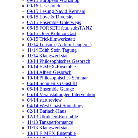
09/15 European Workshop
09/16 Lesestunde
09/15 Lesung Navid Kermani
08/15 Love & Diversity
07/15 Ensemble Unterwegs
06/15 FORSETI feat. subsTANZ
06/15 Oper Köln zu Gast
03/15 Trickfilmwerkstatt
11/14 Tonspur (Achim Lengerer)
11/14 Edith Stein Tagung
11/14 Klangwerkstatt
10/14 Philosophisches Gespräch
10/14 E-MEX-Ensemble
10/14 Albert-Gespräch
10/14 Philosophisches Seminar
06/14 Schulen zu Gast III
05/14 Ensemble Garage
05/14 Veranstaltungen Intervention
04/14 start:review
04/14 West Coast Soundings
02/14 Barlach-Haus
12/13 Ukulelen-Ensemble
11/13 Tanzperformance
11/13 Klangwerkstatt
10/13 E-MEX-Ensemble