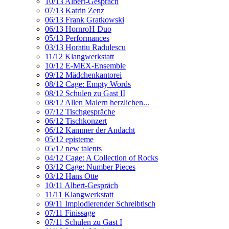
10/13 Albert-Gespräch
07/13 Katrin Zenz
06/13 Frank Gratkowski
06/13 HornroH Duo
05/13 Performances
03/13 Horatiu Radulescu
11/12 Klangwerkstatt
10/12 E-MEX-Ensemble
09/12 Mädchenkantorei
08/12 Cage: Empty Words
08/12 Schulen zu Gast II
08/12 Allen Malern herzlichen...
07/12 Tischgespräche
06/12 Tischkonzert
06/12 Kammer der Andacht
05/12 episteme
05/12 new talents
04/12 Cage: A Collection of Rocks
03/12 Cage: Number Pieces
03/12 Hans Otte
10/11 Albert-Gespräch
11/11 Klangwerkstatt
09/11 Implodierender Schreibtisch
07/11 Finissage
07/11 Schulen zu Gast I