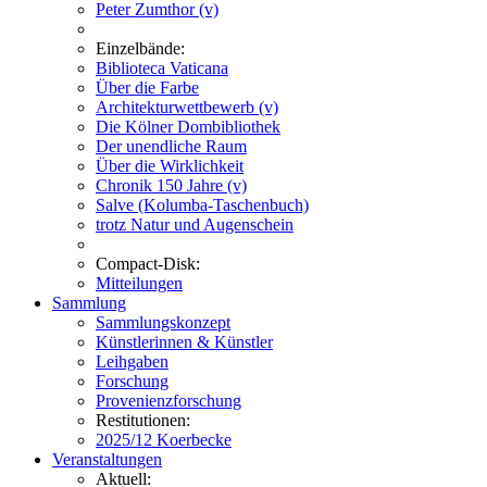
Peter Zumthor (v)
Einzelbände:
Biblioteca Vaticana
Über die Farbe
Architekturwettbewerb (v)
Die Kölner Dombibliothek
Der unendliche Raum
Über die Wirklichkeit
Chronik 150 Jahre (v)
Salve (Kolumba-Taschenbuch)
trotz Natur und Augenschein
Compact-Disk:
Mitteilungen
Sammlung
Sammlungskonzept
Künstlerinnen & Künstler
Leihgaben
Forschung
Provenienzforschung
Restitutionen:
2025/12 Koerbecke
Veranstaltungen
Aktuell: