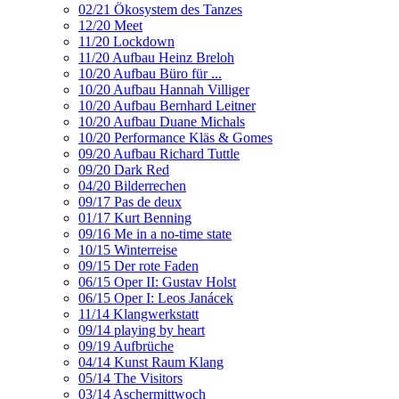
02/21 Ökosystem des Tanzes
12/20 Meet
11/20 Lockdown
11/20 Aufbau Heinz Breloh
10/20 Aufbau Büro für ...
10/20 Aufbau Hannah Villiger
10/20 Aufbau Bernhard Leitner
10/20 Aufbau Duane Michals
10/20 Performance Kläs & Gomes
09/20 Aufbau Richard Tuttle
09/20 Dark Red
04/20 Bilderrechen
09/17 Pas de deux
01/17 Kurt Benning
09/16 Me in a no-time state
10/15 Winterreise
09/15 Der rote Faden
06/15 Oper II: Gustav Holst
06/15 Oper I: Leos Janácek
11/14 Klangwerkstatt
09/14 playing by heart
09/19 Aufbrüche
04/14 Kunst Raum Klang
05/14 The Visitors
03/14 Aschermittwoch