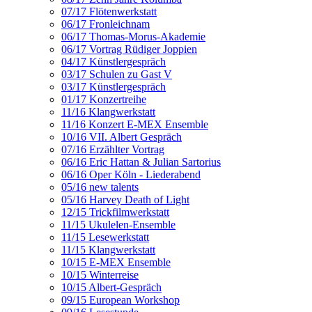
07/17 Flötenwerkstatt
06/17 Fronleichnam
06/17 Thomas-Morus-Akademie
06/17 Vortrag Rüdiger Joppien
04/17 Künstlergespräch
03/17 Schulen zu Gast V
03/17 Künstlergespräch
01/17 Konzertreihe
11/16 Klangwerkstatt
11/16 Konzert E-MEX Ensemble
10/16 VII. Albert Gespräch
07/16 Erzählter Vortrag
06/16 Eric Hattan & Julian Sartorius
06/16 Oper Köln - Liederabend
05/16 new talents
05/16 Harvey Death of Light
12/15 Trickfilmwerkstatt
11/15 Ukulelen-Ensemble
11/15 Lesewerkstatt
11/15 Klangwerkstatt
10/15 E-MEX Ensemble
10/15 Winterreise
10/15 Albert-Gespräch
09/15 European Workshop