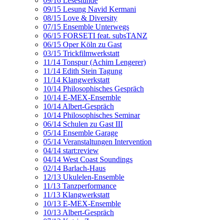
09/16 Lesestunde
09/15 Lesung Navid Kermani
08/15 Love & Diversity
07/15 Ensemble Unterwegs
06/15 FORSETI feat. subsTANZ
06/15 Oper Köln zu Gast
03/15 Trickfilmwerkstatt
11/14 Tonspur (Achim Lengerer)
11/14 Edith Stein Tagung
11/14 Klangwerkstatt
10/14 Philosophisches Gespräch
10/14 E-MEX-Ensemble
10/14 Albert-Gespräch
10/14 Philosophisches Seminar
06/14 Schulen zu Gast III
05/14 Ensemble Garage
05/14 Veranstaltungen Intervention
04/14 start:review
04/14 West Coast Soundings
02/14 Barlach-Haus
12/13 Ukulelen-Ensemble
11/13 Tanzperformance
11/13 Klangwerkstatt
10/13 E-MEX-Ensemble
10/13 Albert-Gespräch