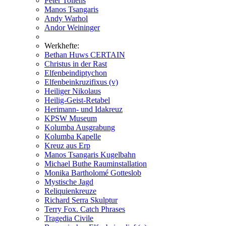
Peter Tollens
Manos Tsangaris
Andy Warhol
Andor Weininger
Werkhefte:
Bethan Huws CERTAIN
Christus in der Rast
Elfenbeindiptychon
Elfenbeinkruzifixus (v)
Heiliger Nikolaus
Heilig-Geist-Retabel
Herimann- und Idakreuz
KPSW Museum
Kolumba Ausgrabung
Kolumba Kapelle
Kreuz aus Erp
Manos Tsangaris Kugelbahn
Michael Buthe Rauminstallation
Monika Bartholomé Gotteslob
Mystische Jagd
Reliquienkreuze
Richard Serra Skulptur
Terry Fox. Catch Phrases
Tragedia Civile