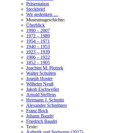
Präsentation
Steckbrief
Wir gedenken …
Museumsgeschichte:
Überblick
1990 – 2007
1972 – 1989
1954 – 1971
1940 – 1953
1923 – 1939
1906 – 1922
1852 – 1905
Joachim M. Plotzek
Walter Schulten
Joseph Hoster
Wilhelm Neuß
Jakob Eschweiler
Arnold Steffens
Hermann J. Schmitz
Alexander Schnütgen
Franz Bock
Johann Baudri
Friedrich Baudri
Texte:
Ästhetik und Seelsorge (2017)