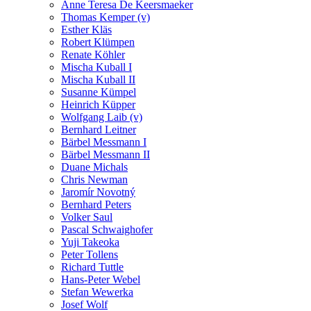
Anne Teresa De Keersmaeker
Thomas Kemper (v)
Esther Kläs
Robert Klümpen
Renate Köhler
Mischa Kuball I
Mischa Kuball II
Susanne Kümpel
Heinrich Küpper
Wolfgang Laib (v)
Bernhard Leitner
Bärbel Messmann I
Bärbel Messmann II
Duane Michals
Chris Newman
Jaromír Novotný
Bernhard Peters
Volker Saul
Pascal Schwaighofer
Yuji Takeoka
Peter Tollens
Richard Tuttle
Hans-Peter Webel
Stefan Wewerka
Josef Wolf