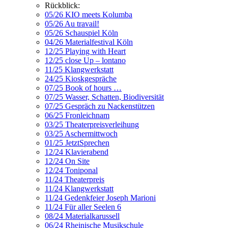
Rückblick:
05/26 KIO meets Kolumba
05/26 Au travail!
05/26 Schauspiel Köln
04/26 Materialfestival Köln
12/25 Playing with Heart
12/25 close Up – lontano
11/25 Klangwerkstatt
24/25 Kioskgespräche
07/25 Book of hours …
07/25 Wasser, Schatten, Biodiversität
07/25 Gespräch zu Nackenstützen
06/25 Fronleichnam
03/25 Theaterpreisverleihung
03/25 Aschermittwoch
01/25 JetztSprechen
12/24 Klavierabend
12/24 On Site
12/24 Toniponal
11/24 Theaterpreis
11/24 Klangwerkstatt
11/24 Gedenkfeier Joseph Marioni
11/24 Für aller Seelen 6
08/24 Materialkarussell
06/24 Rheinische Musikschule