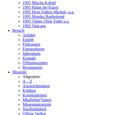
1995 Mischa Kuball
1995 Palast der Kunst
1995 Horn Falken Michals, u.a.
1995 Monika Bartholomé
1993 Tápies Thek Tuttle u.a.
1992 Vaticana
Besuch
Anfahrt
Eintritt
Führungen
Fotografieren
Jahreskarte
Kontakt
Öffnungszeiten
Resonanzen
Museum
Allgemein:
A – Z
Auszeichnungen
Kritiken
Kooperationen
Mitarbeiter*innen
Museumskonzept
Nachhaltigkeit
Offene Stellen