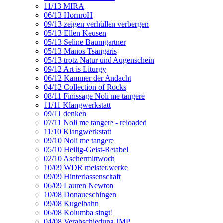
11/13 MIRA
06/13 HornroH
09/13 zeigen verhüllen verbergen
05/13 Ellen Keusen
05/13 Seline Baumgartner
05/13 Manos Tsangaris
05/13 trotz Natur und Augenschein
09/12 Art is Liturgy
06/12 Kammer der Andacht
04/12 Collection of Rocks
08/11 Finissage Noli me tangere
11/11 Klangwerkstatt
09/11 denken
07/11 Noli me tangere - reloaded
11/10 Klangwerkstatt
09/10 Noli me tangere
05/10 Heilig-Geist-Retabel
02/10 Aschermittwoch
10/09 WDR meister.werke
09/09 Hinterlassenschaft
06/09 Lauren Newton
10/08 Donaueschingen
09/08 Kugelbahn
06/08 Kolumba singt!
04/08 Verabschiedung JMP