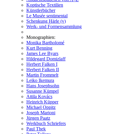
Koptische Textilien
Künstlerbücher
Le Musée sentimental
Schenkung Härle (v)
Werk- und Formensammlung
Monographien:
Monika Bartholomé
Kurt Benning
James Lee Byars
Hildegard Domizlaff
Herbert Falken I
Herbert Falken II
Martin Frommelt
Leiko Ikemura
Hans Josephsohn
Susanne Kümpel
Attila Kovács
Heinrich Küpper
Michael Oppitz
Joseph Marioni
Jürgen Paatz
Werkbuch Schriefers
Paul Thek