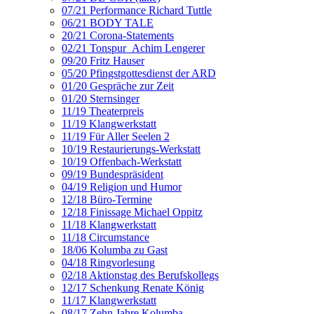
07/21 Performance Richard Tuttle
06/21 BODY TALE
20/21 Corona-Statements
02/21 Tonspur_Achim Lengerer
09/20 Fritz Hauser
05/20 Pfingstgottesdienst der ARD
01/20 Gespräche zur Zeit
01/20 Sternsinger
11/19 Theaterpreis
11/19 Klangwerkstatt
11/19 Für Aller Seelen 2
10/19 Restaurierungs-Werkstatt
10/19 Offenbach-Werkstatt
09/19 Bundespräsident
04/19 Religion und Humor
12/18 Büro-Termine
12/18 Finissage Michael Oppitz
11/18 Klangwerkstatt
11/18 Circumstance
18/06 Kolumba zu Gast
04/18 Ringvorlesung
02/18 Aktionstag des Berufskollegs
12/17 Schenkung Renate König
11/17 Klangwerkstatt
08/17 Zehn Jahre Kolumba