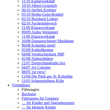
11/10 Klangwerkstatt
10/10 Albert-Gespräch
06/10 Steffen Krebber
05/10 Heilig-Geist-Retabel
02/10 Bernhard Leitner
02/10 Aschermittwoch
11/09 Klangwerkstatt
09/09 Andor Weininger
11/08 Klangwerkstatt
10/08 Donaueschinger Musiktage
06/08 Kolumba singt!
05/08 Katholikentag
04/08 Verabschiedung JMP
02/08 Alphornbläser
12/07 Deutschlandradio live
04/07 Art Cologne
08/05 1st view!
12/04 Die Pietà aus St. Kolumba
11/03 Schauspielhaus Köln
Vermittlung
Führungen:
Buchung
Führungen für Gruppen
… für Kinder und Jugendgruppen
… für kleinere Kinder