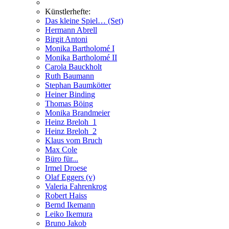
Künstlerhefte:
Das kleine Spiel… (Set)
Hermann Abrell
Birgit Antoni
Monika Bartholomé I
Monika Bartholomé II
Carola Bauckholt
Ruth Baumann
Stephan Baumkötter
Heiner Binding
Thomas Böing
Monika Brandmeier
Heinz Breloh_1
Heinz Breloh_2
Klaus vom Bruch
Max Cole
Büro für...
Irmel Droese
Olaf Eggers (v)
Valeria Fahrenkrog
Robert Haiss
Bernd Ikemann
Leiko Ikemura
Bruno Jakob