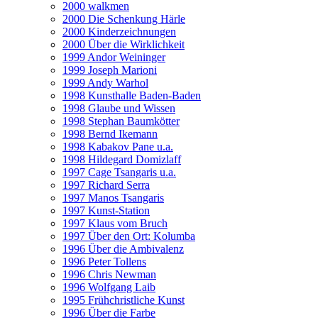
2000 walkmen
2000 Die Schenkung Härle
2000 Kinderzeichnungen
2000 Über die Wirklichkeit
1999 Andor Weininger
1999 Joseph Marioni
1999 Andy Warhol
1998 Kunsthalle Baden-Baden
1998 Glaube und Wissen
1998 Stephan Baumkötter
1998 Bernd Ikemann
1998 Kabakov Pane u.a.
1998 Hildegard Domizlaff
1997 Cage Tsangaris u.a.
1997 Richard Serra
1997 Manos Tsangaris
1997 Kunst-Station
1997 Klaus vom Bruch
1997 Über den Ort: Kolumba
1996 Über die Ambivalenz
1996 Peter Tollens
1996 Chris Newman
1996 Wolfgang Laib
1995 Frühchristliche Kunst
1996 Über die Farbe