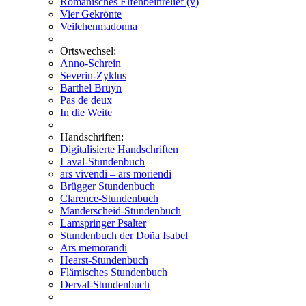
Romanisches Elfenbeinrelief (v)
Vier Gekrönte
Veilchenmadonna
Ortswechsel:
Anno-Schrein
Severin-Zyklus
Barthel Bruyn
Pas de deux
In die Weite
Handschriften:
Digitalisierte Handschriften
Laval-Stundenbuch
ars vivendi – ars moriendi
Brügger Stundenbuch
Clarence-Stundenbuch
Manderscheid-Stundenbuch
Lamspringer Psalter
Stundenbuch der Doña Isabel
Ars memorandi
Hearst-Stundenbuch
Flämisches Stundenbuch
Derval-Stundenbuch