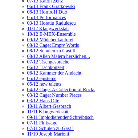
07/13 Katrin Zenz
06/13 Frank Gratkowski
06/13 HornroH Duo
05/13 Performances
03/13 Horatiu Radulescu
11/12 Klangwerkstatt
10/12 E-MEX-Ensemble
09/12 Mädchenkantorei
08/12 Cage: Empty Words
08/12 Schulen zu Gast II
08/12 Allen Malern herzlichen...
07/12 Tischgespräche
06/12 Tischkonzert
06/12 Kammer der Andacht
05/12 episteme
05/12 new talents
04/12 Cage: A Collection of Rocks
03/12 Cage: Number Pieces
03/12 Hans Otte
10/11 Albert-Gespräch
11/11 Klangwerkstatt
09/11 Implodierender Schreibtisch
07/11 Finissage
07/11 Schulen zu Gast I
11/10 Joseph Marioni