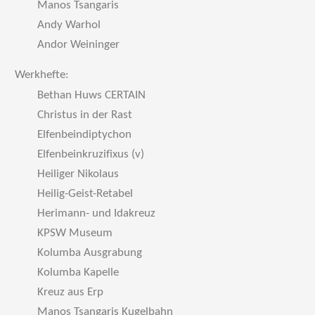
Manos Tsangaris
Andy Warhol
Andor Weininger
Werkhefte:
Bethan Huws CERTAIN
Christus in der Rast
Elfenbeindiptychon
Elfenbeinkruzifixus (v)
Heiliger Nikolaus
Heilig-Geist-Retabel
Herimann- und Idakreuz
KPSW Museum
Kolumba Ausgrabung
Kolumba Kapelle
Kreuz aus Erp
Manos Tsangaris Kugelbahn