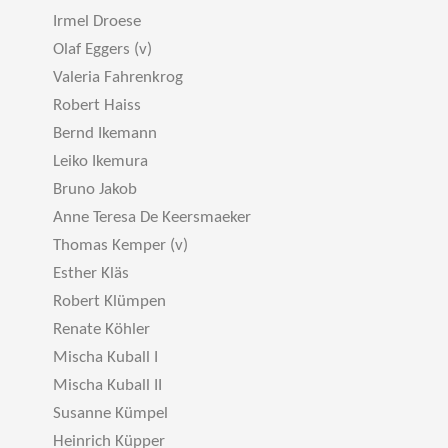
Irmel Droese
Olaf Eggers (v)
Valeria Fahrenkrog
Robert Haiss
Bernd Ikemann
Leiko Ikemura
Bruno Jakob
Anne Teresa De Keersmaeker
Thomas Kemper (v)
Esther Kläs
Robert Klümpen
Renate Köhler
Mischa Kuball I
Mischa Kuball II
Susanne Kümpel
Heinrich Küpper