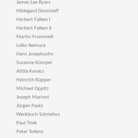
James Lee Byars
Hildegard Domizlaff
Herbert Falken I
Herbert Falken II
Martin Frommelt
Leiko Ikemura
Hans Josephsohn
Susanne Kümpel
Attila Kovács
Heinrich Küpper
Michael Oppitz
Joseph Marioni
Jürgen Paatz
Werkbuch Schriefers
Paul Thek
Peter Tollens