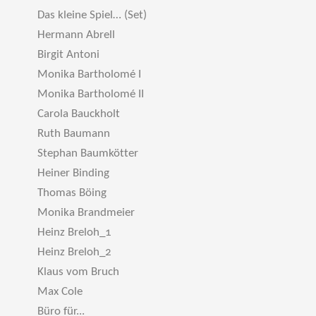
Das kleine Spiel… (Set)
Hermann Abrell
Birgit Antoni
Monika Bartholomé I
Monika Bartholomé II
Carola Bauckholt
Ruth Baumann
Stephan Baumkötter
Heiner Binding
Thomas Böing
Monika Brandmeier
Heinz Breloh_1
Heinz Breloh_2
Klaus vom Bruch
Max Cole
Büro für...