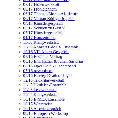
07/17 Flötenwerkstatt
06/17 Fronleichnam
06/17 Thomas-Morus-Akademie
06/17 Vortrag Rüdiger Joppien
04/17 Künstlergespräch
03/17 Schulen zu Gast V
03/17 Künstlergespräch
01/17 Konzertreihe
11/16 Klangwerkstatt
11/16 Konzert E-MEX Ensemble
10/16 VII. Albert Gespräch
07/16 Erzählter Vortrag
06/16 Eric Hattan & Julian Sartorius
06/16 Oper Köln - Liederabend
05/16 new talents
05/16 Harvey Death of Light
12/15 Trickfilmwerkstatt
11/15 Ukulelen-Ensemble
11/15 Lesewerkstatt
11/15 Klangwerkstatt
10/15 E-MEX Ensemble
10/15 Winterreise
10/15 Albert-Gespräch
09/15 European Workshop