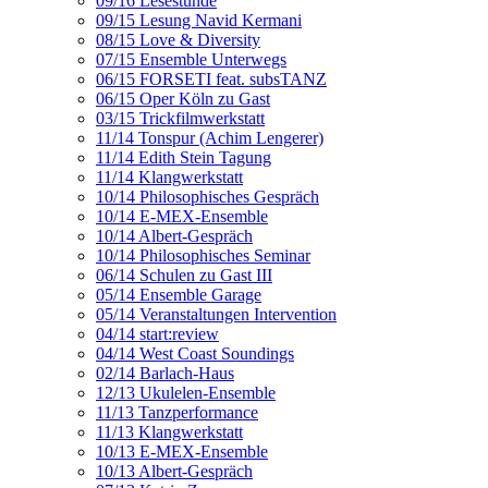
09/16 Lesestunde
09/15 Lesung Navid Kermani
08/15 Love & Diversity
07/15 Ensemble Unterwegs
06/15 FORSETI feat. subsTANZ
06/15 Oper Köln zu Gast
03/15 Trickfilmwerkstatt
11/14 Tonspur (Achim Lengerer)
11/14 Edith Stein Tagung
11/14 Klangwerkstatt
10/14 Philosophisches Gespräch
10/14 E-MEX-Ensemble
10/14 Albert-Gespräch
10/14 Philosophisches Seminar
06/14 Schulen zu Gast III
05/14 Ensemble Garage
05/14 Veranstaltungen Intervention
04/14 start:review
04/14 West Coast Soundings
02/14 Barlach-Haus
12/13 Ukulelen-Ensemble
11/13 Tanzperformance
11/13 Klangwerkstatt
10/13 E-MEX-Ensemble
10/13 Albert-Gespräch