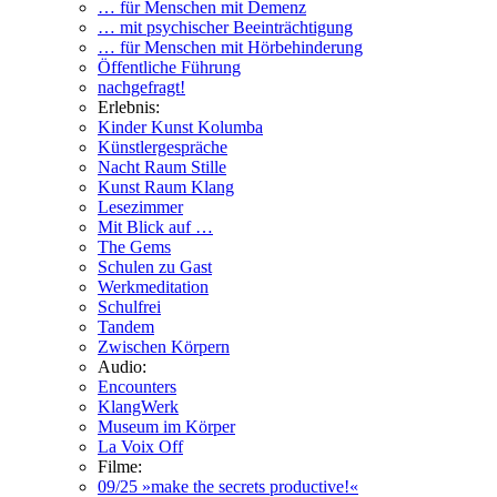
… für Menschen mit Demenz
… mit psychischer Beeinträchtigung
… für Menschen mit Hörbehinderung
Öffentliche Führung
nachgefragt!
Erlebnis:
Kinder Kunst Kolumba
Künstlergespräche
Nacht Raum Stille
Kunst Raum Klang
Lesezimmer
Mit Blick auf …
The Gems
Schulen zu Gast
Werkmeditation
Schulfrei
Tandem
Zwischen Körpern
Audio:
Encounters
KlangWerk
Museum im Körper
La Voix Off
Filme:
09/25 »make the secrets productive!«