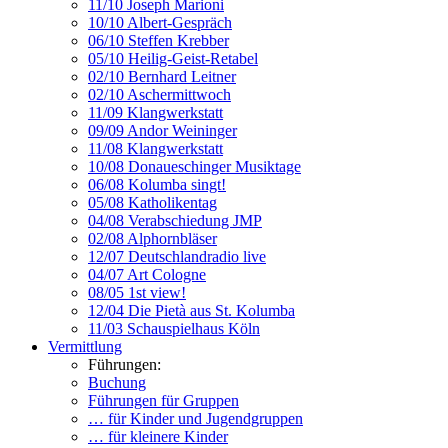
11/10 Joseph Marioni
10/10 Albert-Gespräch
06/10 Steffen Krebber
05/10 Heilig-Geist-Retabel
02/10 Bernhard Leitner
02/10 Aschermittwoch
11/09 Klangwerkstatt
09/09 Andor Weininger
11/08 Klangwerkstatt
10/08 Donaueschinger Musiktage
06/08 Kolumba singt!
05/08 Katholikentag
04/08 Verabschiedung JMP
02/08 Alphornbläser
12/07 Deutschlandradio live
04/07 Art Cologne
08/05 1st view!
12/04 Die Pietà aus St. Kolumba
11/03 Schauspielhaus Köln
Vermittlung
Führungen:
Buchung
Führungen für Gruppen
… für Kinder und Jugendgruppen
… für kleinere Kinder