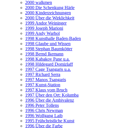
2000 walkmen
2000 Die Schenkung Härle
2000 Kinderzeichnungen
2000 Über die Wirklichkeit
1999 Andor Weininger
1999 Joseph Marioni
1999 Andy Warhol
1998 Kunsthalle Baden-Baden
1998 Glaube und Wissen
1998 Stephan Baumkötter
1998 Bernd Ikemann
1998 Kabakov Pane u.a.
1998 Hildegard Domizlaff
1997 Cage Tsangaris u.a.
1997 Richard Serra
1997 Manos Tsangaris
1997 Kunst-Station
1997 Klaus vom Bruch
1997 Über den Ort: Kolumba
1996 Über die Ambivalenz
1996 Peter Tollens
1996 Chris Newman
1996 Wolfgang Laib
1995 Frühchristliche Kunst
1996 Über die Farbe