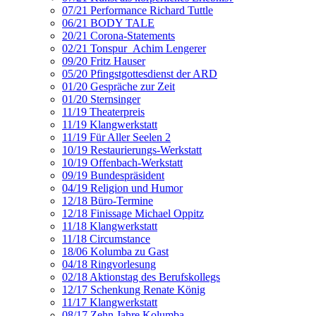
07/21 Performance Richard Tuttle
06/21 BODY TALE
20/21 Corona-Statements
02/21 Tonspur_Achim Lengerer
09/20 Fritz Hauser
05/20 Pfingstgottesdienst der ARD
01/20 Gespräche zur Zeit
01/20 Sternsinger
11/19 Theaterpreis
11/19 Klangwerkstatt
11/19 Für Aller Seelen 2
10/19 Restaurierungs-Werkstatt
10/19 Offenbach-Werkstatt
09/19 Bundespräsident
04/19 Religion und Humor
12/18 Büro-Termine
12/18 Finissage Michael Oppitz
11/18 Klangwerkstatt
11/18 Circumstance
18/06 Kolumba zu Gast
04/18 Ringvorlesung
02/18 Aktionstag des Berufskollegs
12/17 Schenkung Renate König
11/17 Klangwerkstatt
08/17 Zehn Jahre Kolumba