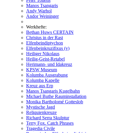
Peter Tollens
Manos Tsangaris
Andy Warhol
Andor Weininger
Werkhefte:
Bethan Huws CERTAIN
Christus in der Rast
Elfenbeindiptychon
Elfenbeinkruzifixus (v)
Heiliger Nikolaus
Heilig-Geist-Retabel
Herimann- und Idakreuz
KPSW Museum
Kolumba Ausgrabung
Kolumba Kapelle
Kreuz aus Erp
Manos Tsangaris Kugelbahn
Michael Buthe Rauminstallation
Monika Bartholomé Gotteslob
Mystische Jagd
Reliquienkreuze
Richard Serra Skulptur
Terry Fox. Catch Phrases
Tragedia Civile