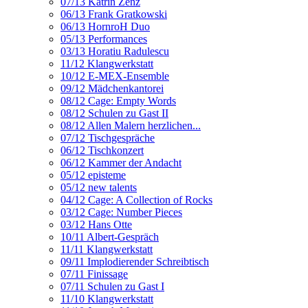
07/13 Katrin Zenz
06/13 Frank Gratkowski
06/13 HornroH Duo
05/13 Performances
03/13 Horatiu Radulescu
11/12 Klangwerkstatt
10/12 E-MEX-Ensemble
09/12 Mädchenkantorei
08/12 Cage: Empty Words
08/12 Schulen zu Gast II
08/12 Allen Malern herzlichen...
07/12 Tischgespräche
06/12 Tischkonzert
06/12 Kammer der Andacht
05/12 episteme
05/12 new talents
04/12 Cage: A Collection of Rocks
03/12 Cage: Number Pieces
03/12 Hans Otte
10/11 Albert-Gespräch
11/11 Klangwerkstatt
09/11 Implodierender Schreibtisch
07/11 Finissage
07/11 Schulen zu Gast I
11/10 Klangwerkstatt