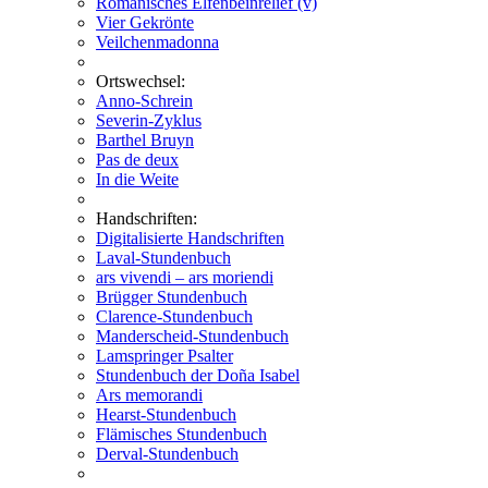
Romanisches Elfenbeinrelief (v)
Vier Gekrönte
Veilchenmadonna
Ortswechsel:
Anno-Schrein
Severin-Zyklus
Barthel Bruyn
Pas de deux
In die Weite
Handschriften:
Digitalisierte Handschriften
Laval-Stundenbuch
ars vivendi – ars moriendi
Brügger Stundenbuch
Clarence-Stundenbuch
Manderscheid-Stundenbuch
Lamspringer Psalter
Stundenbuch der Doña Isabel
Ars memorandi
Hearst-Stundenbuch
Flämisches Stundenbuch
Derval-Stundenbuch