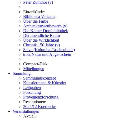
Peter Zumthor (v)
Einzelbände:
Biblioteca Vaticana
Über die Farbe
Architekturwettbewerb (v)
Die Kölner Dombibliothek
Der unendliche Raum
Über die Wirklichkeit
Chronik 150 Jahre (v)
Salve (Kolumba-Taschenbuch)
trotz Natur und Augenschein
Compact-Disk:
Mitteilungen
Sammlung
Sammlungskonzept
Künstlerinnen & Künstler
Leihgaben
Forschung
Provenienzforschung
Restitutionen:
2025/12 Koerbecke
Veranstaltungen
Aktuell: