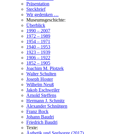
Präsentation
Steckbrief
Wir gedenken …
Museumsgeschichte:
Überblick
1990 – 2007
1972 – 1989
1954 – 1971
1940 – 1953
1923 – 1939
1906 – 1922
1852 – 1905
Joachim M. Plotzek
Walter Schulten
Joseph Hoster
Wilhelm Neuß
Jakob Eschweiler
Arnold Steffens
Hermann J. Schmitz
Alexander Schnütgen
Franz Bock
Johann Baudri
Friedrich Baudri
Texte:
Ästhetik und Seelsorge (2017)