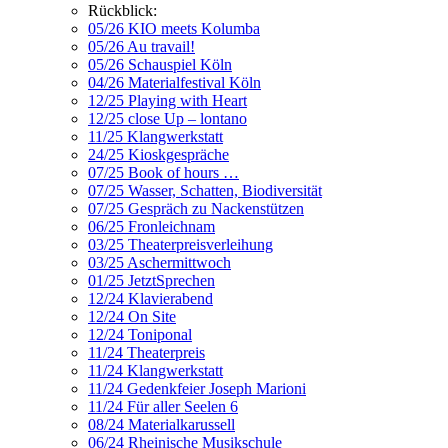
Rückblick:
05/26 KIO meets Kolumba
05/26 Au travail!
05/26 Schauspiel Köln
04/26 Materialfestival Köln
12/25 Playing with Heart
12/25 close Up – lontano
11/25 Klangwerkstatt
24/25 Kioskgespräche
07/25 Book of hours …
07/25 Wasser, Schatten, Biodiversität
07/25 Gespräch zu Nackenstützen
06/25 Fronleichnam
03/25 Theaterpreisverleihung
03/25 Aschermittwoch
01/25 JetztSprechen
12/24 Klavierabend
12/24 On Site
12/24 Toniponal
11/24 Theaterpreis
11/24 Klangwerkstatt
11/24 Gedenkfeier Joseph Marioni
11/24 Für aller Seelen 6
08/24 Materialkarussell
06/24 Rheinische Musikschule