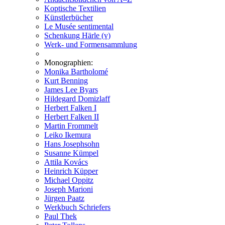
Koptische Textilien
Künstlerbücher
Le Musée sentimental
Schenkung Härle (v)
Werk- und Formensammlung
Monographien:
Monika Bartholomé
Kurt Benning
James Lee Byars
Hildegard Domizlaff
Herbert Falken I
Herbert Falken II
Martin Frommelt
Leiko Ikemura
Hans Josephsohn
Susanne Kümpel
Attila Kovács
Heinrich Küpper
Michael Oppitz
Joseph Marioni
Jürgen Paatz
Werkbuch Schriefers
Paul Thek