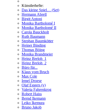
Künstlerhefte:
Das kleine Spiel… (Set)
Hermann Abrell
Birgit Antoni
Monika Bartholomé I
Monika Bartholomé II
Carola Bauckholt
Ruth Baumann
Stephan Baumkötter
Heiner Binding
Thomas Böing
Monika Brandmeier
Heinz Breloh_1
Heinz Breloh_2
Büro für...
Klaus vom Bruch
Max Cole
Irmel Droese
Olaf Eggers (v)
Valeria Fahrenkrog
Robert Haiss
Bernd Ikemann
Leiko Ikemura
Bruno Jakob