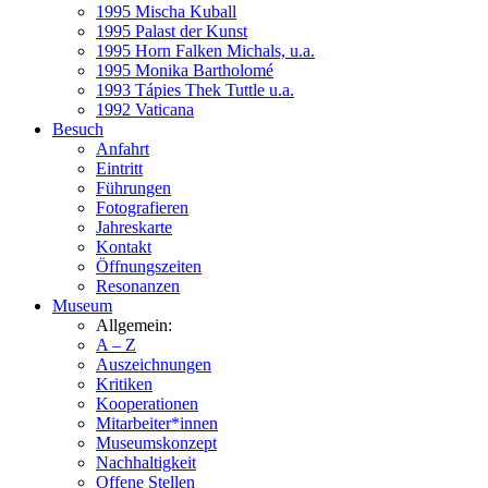
1995 Mischa Kuball
1995 Palast der Kunst
1995 Horn Falken Michals, u.a.
1995 Monika Bartholomé
1993 Tápies Thek Tuttle u.a.
1992 Vaticana
Besuch
Anfahrt
Eintritt
Führungen
Fotografieren
Jahreskarte
Kontakt
Öffnungszeiten
Resonanzen
Museum
Allgemein:
A – Z
Auszeichnungen
Kritiken
Kooperationen
Mitarbeiter*innen
Museumskonzept
Nachhaltigkeit
Offene Stellen