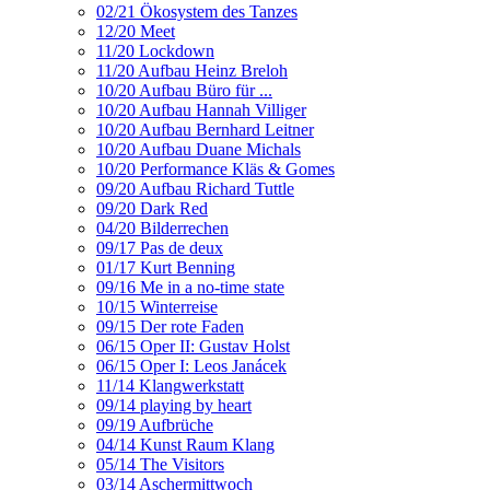
02/21 Ökosystem des Tanzes
12/20 Meet
11/20 Lockdown
11/20 Aufbau Heinz Breloh
10/20 Aufbau Büro für ...
10/20 Aufbau Hannah Villiger
10/20 Aufbau Bernhard Leitner
10/20 Aufbau Duane Michals
10/20 Performance Kläs & Gomes
09/20 Aufbau Richard Tuttle
09/20 Dark Red
04/20 Bilderrechen
09/17 Pas de deux
01/17 Kurt Benning
09/16 Me in a no-time state
10/15 Winterreise
09/15 Der rote Faden
06/15 Oper II: Gustav Holst
06/15 Oper I: Leos Janácek
11/14 Klangwerkstatt
09/14 playing by heart
09/19 Aufbrüche
04/14 Kunst Raum Klang
05/14 The Visitors
03/14 Aschermittwoch