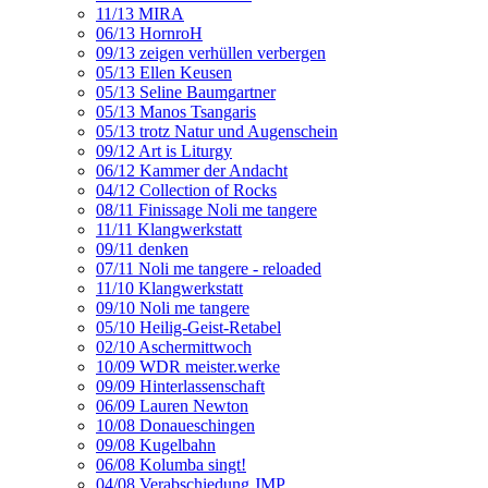
11/13 MIRA
06/13 HornroH
09/13 zeigen verhüllen verbergen
05/13 Ellen Keusen
05/13 Seline Baumgartner
05/13 Manos Tsangaris
05/13 trotz Natur und Augenschein
09/12 Art is Liturgy
06/12 Kammer der Andacht
04/12 Collection of Rocks
08/11 Finissage Noli me tangere
11/11 Klangwerkstatt
09/11 denken
07/11 Noli me tangere - reloaded
11/10 Klangwerkstatt
09/10 Noli me tangere
05/10 Heilig-Geist-Retabel
02/10 Aschermittwoch
10/09 WDR meister.werke
09/09 Hinterlassenschaft
06/09 Lauren Newton
10/08 Donaueschingen
09/08 Kugelbahn
06/08 Kolumba singt!
04/08 Verabschiedung JMP