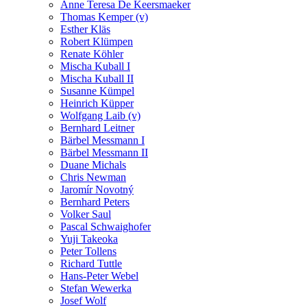
Anne Teresa De Keersmaeker
Thomas Kemper (v)
Esther Kläs
Robert Klümpen
Renate Köhler
Mischa Kuball I
Mischa Kuball II
Susanne Kümpel
Heinrich Küpper
Wolfgang Laib (v)
Bernhard Leitner
Bärbel Messmann I
Bärbel Messmann II
Duane Michals
Chris Newman
Jaromír Novotný
Bernhard Peters
Volker Saul
Pascal Schwaighofer
Yuji Takeoka
Peter Tollens
Richard Tuttle
Hans-Peter Webel
Stefan Wewerka
Josef Wolf