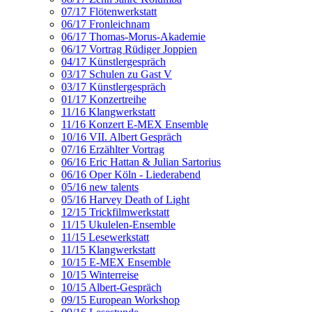
07/17 Flötenwerkstatt
06/17 Fronleichnam
06/17 Thomas-Morus-Akademie
06/17 Vortrag Rüdiger Joppien
04/17 Künstlergespräch
03/17 Schulen zu Gast V
03/17 Künstlergespräch
01/17 Konzertreihe
11/16 Klangwerkstatt
11/16 Konzert E-MEX Ensemble
10/16 VII. Albert Gespräch
07/16 Erzählter Vortrag
06/16 Eric Hattan & Julian Sartorius
06/16 Oper Köln - Liederabend
05/16 new talents
05/16 Harvey Death of Light
12/15 Trickfilmwerkstatt
11/15 Ukulelen-Ensemble
11/15 Lesewerkstatt
11/15 Klangwerkstatt
10/15 E-MEX Ensemble
10/15 Winterreise
10/15 Albert-Gespräch
09/15 European Workshop