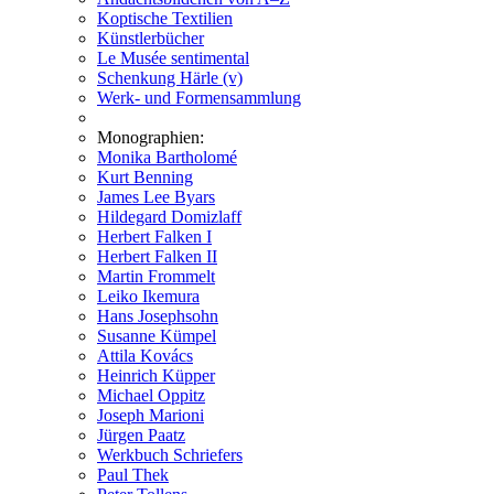
Koptische Textilien
Künstlerbücher
Le Musée sentimental
Schenkung Härle (v)
Werk- und Formensammlung
Monographien:
Monika Bartholomé
Kurt Benning
James Lee Byars
Hildegard Domizlaff
Herbert Falken I
Herbert Falken II
Martin Frommelt
Leiko Ikemura
Hans Josephsohn
Susanne Kümpel
Attila Kovács
Heinrich Küpper
Michael Oppitz
Joseph Marioni
Jürgen Paatz
Werkbuch Schriefers
Paul Thek