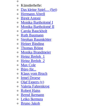
Künstlerhefte:
Das kleine Spiel… (Set)
Hermann Abrell
Birgit Antoni
Monika Bartholomé I
Monika Bartholomé II
Carola Bauckholt
Ruth Baumann
Stephan Baumkötter
Heiner Binding
Thomas Böing
Monika Brandmeier
Heinz Breloh_1
Heinz Breloh_2
Max Cole
Büro für...
Klaus vom Bruch
Irmel Droese
Olaf Eggers (v)
Valeria Fahrenkrog
Robert Haiss
Bernd Ikemann
Leiko Ikemura
Bruno Jakob