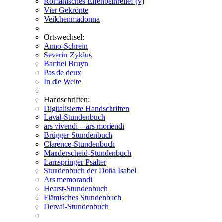
Romanisches Elfenbeinrelief (v)
Vier Gekrönte
Veilchenmadonna
Ortswechsel:
Anno-Schrein
Severin-Zyklus
Barthel Bruyn
Pas de deux
In die Weite
Handschriften:
Digitalisierte Handschriften
Laval-Stundenbuch
ars vivendi – ars moriendi
Brügger Stundenbuch
Clarence-Stundenbuch
Manderscheid-Stundenbuch
Lamspringer Psalter
Stundenbuch der Doña Isabel
Ars memorandi
Hearst-Stundenbuch
Flämisches Stundenbuch
Derval-Stundenbuch