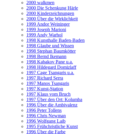
2000 walkmen
2000 Die Schenkung Härle
2000 Kinderzeichnungen
2000 Über die Wirklichkeit
1999 Andor Weininger
1999 Joseph Marioni
1999 Andy Warhol
1998 Kunsthalle Baden-Baden
1998 Glaube und Wissen
1998 Stephan Baumkötter
1998 Bernd Ikemann
1998 Kabakov Pane u.a.
1998 Hildegard Domizlaff
1997 Cage Tsangaris u.a.
1997 Richard Serra
1997 Manos Tsangaris
1997 Kunst-Station
1997 Klaus vom Bruch
1997 Über den Ort: Kolumba
1996 Über die Ambivalenz
1996 Peter Tollens
1996 Chris Newman
1996 Wolfgang Laib
1995 Frühchristliche Kunst
1996 Über die Farbe