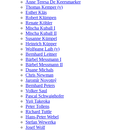
Anne Teresa De Keersmaeker
Thomas Kemper (v)
Esther Kläs
Robert Klümpen
Renate Köhler
Mischa Kuball I
Mischa Kuball II
Susanne Kümpel
Heinrich Küpper
Wolfgang Laib (v)
Bernhard Leitner
Bärbel Messmann I
Bärbel Messmann II
Duane Michals
Chris Newman
Jaromír Novotný
Bernhard Peters
Volker Saul
Pascal Schwaighofer
Yuji Takeoka
Peter Tollens
Richard Tuttle
Hans-Peter Webel
Stefan Wewerka
Josef Wolf