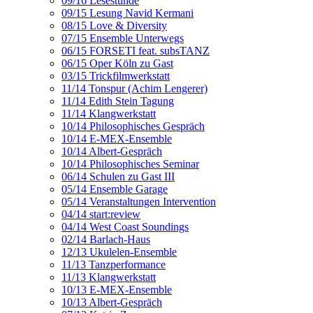
09/16 Lesestunde
09/15 Lesung Navid Kermani
08/15 Love & Diversity
07/15 Ensemble Unterwegs
06/15 FORSETI feat. subsTANZ
06/15 Oper Köln zu Gast
03/15 Trickfilmwerkstatt
11/14 Tonspur (Achim Lengerer)
11/14 Edith Stein Tagung
11/14 Klangwerkstatt
10/14 Philosophisches Gespräch
10/14 E-MEX-Ensemble
10/14 Albert-Gespräch
10/14 Philosophisches Seminar
06/14 Schulen zu Gast III
05/14 Ensemble Garage
05/14 Veranstaltungen Intervention
04/14 start:review
04/14 West Coast Soundings
02/14 Barlach-Haus
12/13 Ukulelen-Ensemble
11/13 Tanzperformance
11/13 Klangwerkstatt
10/13 E-MEX-Ensemble
10/13 Albert-Gespräch