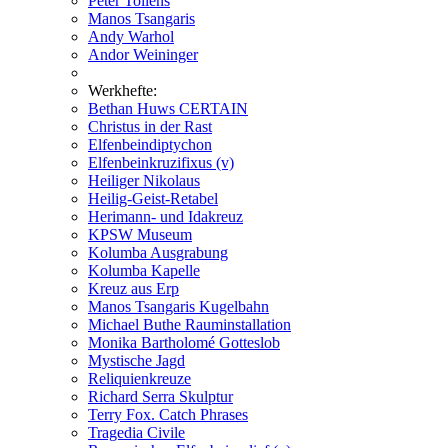
Peter Tollens
Manos Tsangaris
Andy Warhol
Andor Weininger
Werkhefte:
Bethan Huws CERTAIN
Christus in der Rast
Elfenbeindiptychon
Elfenbeinkruzifixus (v)
Heiliger Nikolaus
Heilig-Geist-Retabel
Herimann- und Idakreuz
KPSW Museum
Kolumba Ausgrabung
Kolumba Kapelle
Kreuz aus Erp
Manos Tsangaris Kugelbahn
Michael Buthe Rauminstallation
Monika Bartholomé Gotteslob
Mystische Jagd
Reliquienkreuze
Richard Serra Skulptur
Terry Fox. Catch Phrases
Tragedia Civile