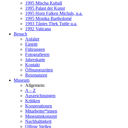
1995 Mischa Kuball
1995 Palast der Kunst
1995 Horn Falken Michals, u.a.
1995 Monika Bartholomé
1993 Tápies Thek Tuttle u.a.
1992 Vaticana
Besuch
Anfahrt
Eintritt
Führungen
Fotografieren
Jahreskarte
Kontakt
Öffnungszeiten
Resonanzen
Museum
Allgemein:
A – Z
Auszeichnungen
Kritiken
Kooperationen
Mitarbeiter*innen
Museumskonzept
Nachhaltigkeit
Offene Stellen