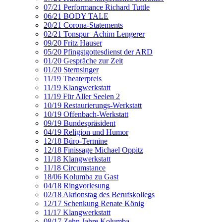
07/21 Performance Richard Tuttle
06/21 BODY TALE
20/21 Corona-Statements
02/21 Tonspur_Achim Lengerer
09/20 Fritz Hauser
05/20 Pfingstgottesdienst der ARD
01/20 Gespräche zur Zeit
01/20 Sternsinger
11/19 Theaterpreis
11/19 Klangwerkstatt
11/19 Für Aller Seelen 2
10/19 Restaurierungs-Werkstatt
10/19 Offenbach-Werkstatt
09/19 Bundespräsident
04/19 Religion und Humor
12/18 Büro-Termine
12/18 Finissage Michael Oppitz
11/18 Klangwerkstatt
11/18 Circumstance
18/06 Kolumba zu Gast
04/18 Ringvorlesung
02/18 Aktionstag des Berufskollegs
12/17 Schenkung Renate König
11/17 Klangwerkstatt
08/17 Zehn Jahre Kolumba