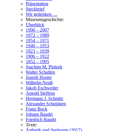
Präsentation
Steckbrief
Wir gedenken …
Museumsgeschichte:
Überblick
1990 – 2007
1972 – 1989
1954 – 1971
1940 – 1953
1923 – 1939
1906 – 1922
1852 – 1905
Joachim M. Plotzek
Walter Schulten
Joseph Hoster
Wilhelm Neuß
Jakob Eschweiler
Arnold Steffens
Hermann J. Schmitz
Alexander Schnütgen
Franz Bock
Johann Baudri
Friedrich Baudri
Texte:
Ästhetik und Seelsorge (2017)