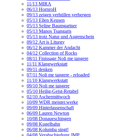
11/13 MIRA
06/13 HornroH
09/13 zeigen verhüllen verbergen
05/13 Ellen Keusen
05/13 Seline Baumgartner
05/13 Manos Tsangaris
05/13 trotz Natur und Augenschein
09/12 Art is Liturgy
06/12 Kammer der Andacht
04/12 Collection of Rocks
08/11 Finissage Noli me tangere
11/11 Klangwerkstatt
09/11 denken
07/11 Noli me tangere - reloaded
11/10 Klangwerkstatt
09/10 Noli me tangere
05/10 Heilig-Geist-Retabel
02/10 Aschermittwoch
10/09 WDR meister.werke
09/09 Hinterlassenschaft
06/09 Lauren Newton
10/08 Donaueschingen
09/08 Kugelbahn
06/08 Kolumba singt!
04/08 Verabschiedung JMP