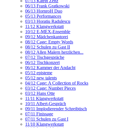
07/13 Katrin Zenz
06/13 Frank Gratkowski
06/13 HornroH Duo
05/13 Performances
03/13 Horatiu Radulescu
11/12 Klangwerkstatt
10/12 E-MEX-Ensemble
09/12 Mädchenkantorei
08/12 Cage: Empty Words
08/12 Schulen zu Gast II
08/12 Allen Malern herzlichen...
07/12 Tischgespräche
06/12 Tischkonzert
06/12 Kammer der Andacht
05/12 episteme
05/12 new talents
04/12 Cage: A Collection of Rocks
03/12 Cage: Number Pieces
03/12 Hans Otte
11/11 Klangwerkstatt
10/11 Albert-Gespräch
09/11 Implodierender Schreibtisch
07/11 Finissage
07/11 Schulen zu Gast I
11/10 Klangwerkstatt