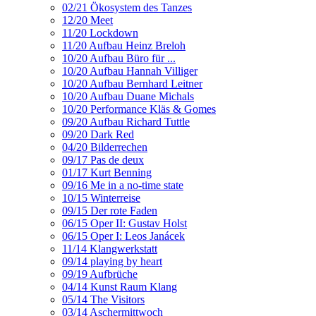
02/21 Ökosystem des Tanzes
12/20 Meet
11/20 Lockdown
11/20 Aufbau Heinz Breloh
10/20 Aufbau Büro für ...
10/20 Aufbau Hannah Villiger
10/20 Aufbau Bernhard Leitner
10/20 Aufbau Duane Michals
10/20 Performance Kläs & Gomes
09/20 Aufbau Richard Tuttle
09/20 Dark Red
04/20 Bilderrechen
09/17 Pas de deux
01/17 Kurt Benning
09/16 Me in a no-time state
10/15 Winterreise
09/15 Der rote Faden
06/15 Oper II: Gustav Holst
06/15 Oper I: Leos Janácek
11/14 Klangwerkstatt
09/14 playing by heart
09/19 Aufbrüche
04/14 Kunst Raum Klang
05/14 The Visitors
03/14 Aschermittwoch