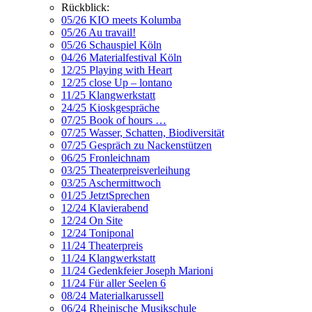
Rückblick:
05/26 KIO meets Kolumba
05/26 Au travail!
05/26 Schauspiel Köln
04/26 Materialfestival Köln
12/25 Playing with Heart
12/25 close Up – lontano
11/25 Klangwerkstatt
24/25 Kioskgespräche
07/25 Book of hours …
07/25 Wasser, Schatten, Biodiversität
07/25 Gespräch zu Nackenstützen
06/25 Fronleichnam
03/25 Theaterpreisverleihung
03/25 Aschermittwoch
01/25 JetztSprechen
12/24 Klavierabend
12/24 On Site
12/24 Toniponal
11/24 Theaterpreis
11/24 Klangwerkstatt
11/24 Gedenkfeier Joseph Marioni
11/24 Für aller Seelen 6
08/24 Materialkarussell
06/24 Rheinische Musikschule