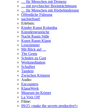
… für Menschen mit Demenz
… mit psychischer Beeinträchtigung
… für Menschen mit Hörbehinderung
Öffentliche Führung
nachgefragt!
Erlebnis:
Kinder Kunst Kolumba
Künstlergespräche
Nacht Raum Stille
Kunst Raum Klang
Lesezimmer
Mit Blick auf …
The Gems
Schulen zu Gast
Werkmeditation
Schulfrei
Tandem
Zwischen Körpern
Audio:
Encounters
KlangWerk
Museum im Körper
La Voix Off
Filme:
09/25 »make the secrets productive!«