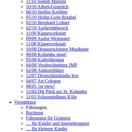
11/10 Joseph Marioni
10/10 Albert-Gespräch
06/10 Steffen Krebber
05/10 Heilig-Geist-Retabel
02/10 Bernhard Leitner
02/10 Aschermittwoch
11/09 Klangwerkstatt
09/09 Andor Weininger
11/08 Klangwerkstatt
10/08 Donaueschinger Musiktage
06/08 Kolumba singt!
05/08 Katholikentag
04/08 Verabschiedung JMP
02/08 Alphornbläser
12/07 Deutschlandradio live
04/07 Art Cologne
08/05 1st view!
12/04 Die Pietà aus St. Kolumba
11/03 Schauspielhaus Köln
Vermittlung
Führungen:
Buchung
Führungen für Gruppen
… für Kinder und Jugendgruppen
… für kleinere Kinder