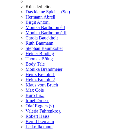
Künstlerhefte:
Das kleine Spiel… (Set)
Hermann Abrell
Birgit Antoni
Monika Bartholomé I
Monika Bartholomé II
Carola Bauckholt
Ruth Baumann
Stephan Baumkötter
Heiner Binding
Thomas Böing
Body Tale
Monika Brandmeier
Heinz Breloh_1
Heinz Breloh_2
Klaus vom Bruch
Max Cole
Büro für...
Irmel Droese
Olaf Eggers (v)
Valeria Fahrenkrog
Robert Haiss
Bernd Ikemann
Leiko Ikemura