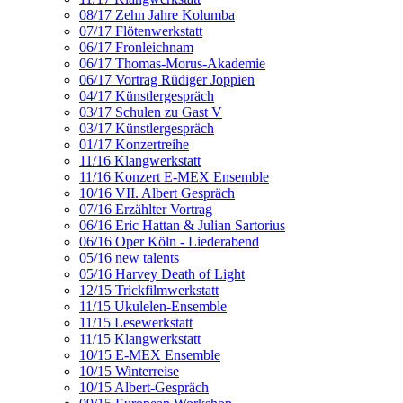
08/17 Zehn Jahre Kolumba
07/17 Flötenwerkstatt
06/17 Fronleichnam
06/17 Thomas-Morus-Akademie
06/17 Vortrag Rüdiger Joppien
04/17 Künstlergespräch
03/17 Schulen zu Gast V
03/17 Künstlergespräch
01/17 Konzertreihe
11/16 Klangwerkstatt
11/16 Konzert E-MEX Ensemble
10/16 VII. Albert Gespräch
07/16 Erzählter Vortrag
06/16 Eric Hattan & Julian Sartorius
06/16 Oper Köln - Liederabend
05/16 new talents
05/16 Harvey Death of Light
12/15 Trickfilmwerkstatt
11/15 Ukulelen-Ensemble
11/15 Lesewerkstatt
11/15 Klangwerkstatt
10/15 E-MEX Ensemble
10/15 Winterreise
10/15 Albert-Gespräch