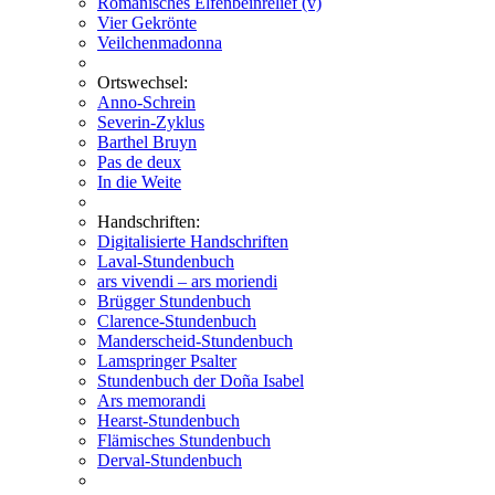
Romanisches Elfenbeinrelief (v)
Vier Gekrönte
Veilchenmadonna
Ortswechsel:
Anno-Schrein
Severin-Zyklus
Barthel Bruyn
Pas de deux
In die Weite
Handschriften:
Digitalisierte Handschriften
Laval-Stundenbuch
ars vivendi – ars moriendi
Brügger Stundenbuch
Clarence-Stundenbuch
Manderscheid-Stundenbuch
Lamspringer Psalter
Stundenbuch der Doña Isabel
Ars memorandi
Hearst-Stundenbuch
Flämisches Stundenbuch
Derval-Stundenbuch