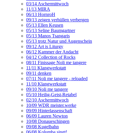
03/14 Aschermittwoch
11/13 MIRA
06/13 HornroH
09/13 zeigen verhüllen verbergen
05/13 Ellen Keusen
05/13 Seline Baumgartner
05/13 Manos Tsangaris
05/13 trotz Natur und Augenschein
09/12 Art is Liturgy
06/12 Kammer der Andacht
04/12 Collection of Rocks
08/11 Finissage Noli me tangere
11/11 Klangwerkstatt
09/11 denken
07/11 Noli me tangere - reloaded
11/10 Klangwerkstatt
09/10 Noli me tangere
05/10 Heilig-Geist-Retabel
02/10 Aschermittwoch
10/09 WDR meister.werke
09/09 Hinterlassenschaft
06/09 Lauren Newton
10/08 Donaueschingen
09/08 Kugelbahn
06/08 Kolumba singt!