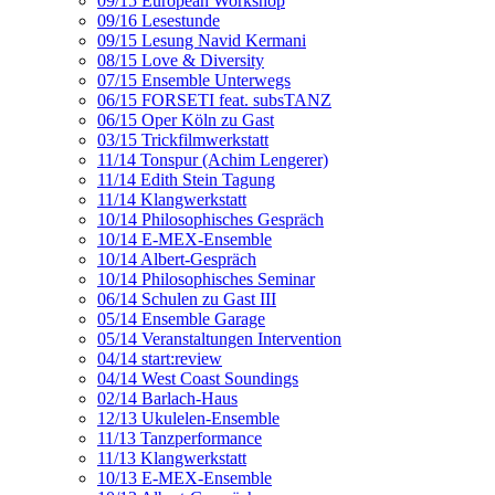
09/15 European Workshop
09/16 Lesestunde
09/15 Lesung Navid Kermani
08/15 Love & Diversity
07/15 Ensemble Unterwegs
06/15 FORSETI feat. subsTANZ
06/15 Oper Köln zu Gast
03/15 Trickfilmwerkstatt
11/14 Tonspur (Achim Lengerer)
11/14 Edith Stein Tagung
11/14 Klangwerkstatt
10/14 Philosophisches Gespräch
10/14 E-MEX-Ensemble
10/14 Albert-Gespräch
10/14 Philosophisches Seminar
06/14 Schulen zu Gast III
05/14 Ensemble Garage
05/14 Veranstaltungen Intervention
04/14 start:review
04/14 West Coast Soundings
02/14 Barlach-Haus
12/13 Ukulelen-Ensemble
11/13 Tanzperformance
11/13 Klangwerkstatt
10/13 E-MEX-Ensemble