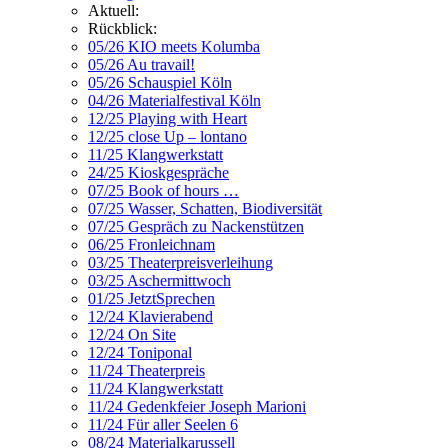
Aktuell:
Rückblick:
05/26 KIO meets Kolumba
05/26 Au travail!
05/26 Schauspiel Köln
04/26 Materialfestival Köln
12/25 Playing with Heart
12/25 close Up – lontano
11/25 Klangwerkstatt
24/25 Kioskgespräche
07/25 Book of hours …
07/25 Wasser, Schatten, Biodiversität
07/25 Gespräch zu Nackenstützen
06/25 Fronleichnam
03/25 Theaterpreisverleihung
03/25 Aschermittwoch
01/25 JetztSprechen
12/24 Klavierabend
12/24 On Site
12/24 Toniponal
11/24 Theaterpreis
11/24 Klangwerkstatt
11/24 Gedenkfeier Joseph Marioni
11/24 Für aller Seelen 6
08/24 Materialkarussell