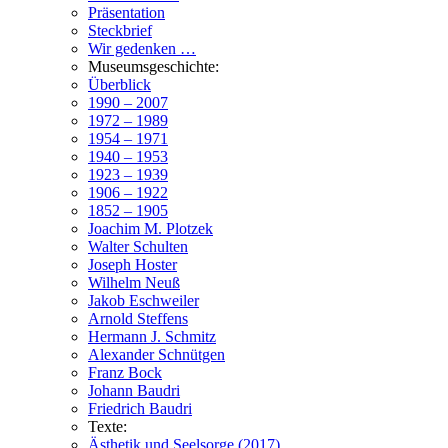
Präsentation
Steckbrief
Wir gedenken …
Museumsgeschichte:
Überblick
1990 – 2007
1972 – 1989
1954 – 1971
1940 – 1953
1923 – 1939
1906 – 1922
1852 – 1905
Joachim M. Plotzek
Walter Schulten
Joseph Hoster
Wilhelm Neuß
Jakob Eschweiler
Arnold Steffens
Hermann J. Schmitz
Alexander Schnütgen
Franz Bock
Johann Baudri
Friedrich Baudri
Texte:
Ästhetik und Seelsorge (2017)