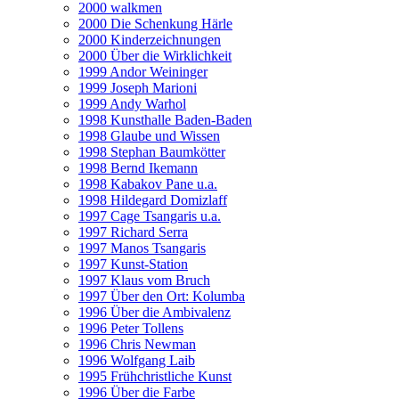
2000 walkmen
2000 Die Schenkung Härle
2000 Kinderzeichnungen
2000 Über die Wirklichkeit
1999 Andor Weininger
1999 Joseph Marioni
1999 Andy Warhol
1998 Kunsthalle Baden-Baden
1998 Glaube und Wissen
1998 Stephan Baumkötter
1998 Bernd Ikemann
1998 Kabakov Pane u.a.
1998 Hildegard Domizlaff
1997 Cage Tsangaris u.a.
1997 Richard Serra
1997 Manos Tsangaris
1997 Kunst-Station
1997 Klaus vom Bruch
1997 Über den Ort: Kolumba
1996 Über die Ambivalenz
1996 Peter Tollens
1996 Chris Newman
1996 Wolfgang Laib
1995 Frühchristliche Kunst
1996 Über die Farbe