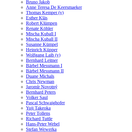
Bruno Jakob
Anne Teresa De Keersmaeker
Thomas Kemper (v)
Esther Kläs
Robert Klümpen
Renate Köhler
Mischa Kuball I
Mischa Kuball II
Susanne Kümpel
Heinrich Küpper
Wolfgang Laib (v)
Bernhard Leitner
Bärbel Messmann I
Bärbel Messmann II
Duane Michals
Chris Newman
Jaromír Novotný
Bernhard Peters
Volker Saul
Pascal Schwaighofer
Yuji Takeoka
Peter Tollens
Richard Tuttle
Hans-Peter Webel
Stefan Wewerka