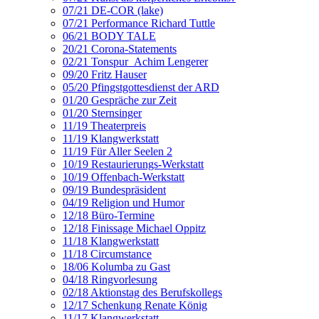
07/21 DE-COR (lake)
07/21 Performance Richard Tuttle
06/21 BODY TALE
20/21 Corona-Statements
02/21 Tonspur_Achim Lengerer
09/20 Fritz Hauser
05/20 Pfingstgottesdienst der ARD
01/20 Gespräche zur Zeit
01/20 Sternsinger
11/19 Theaterpreis
11/19 Klangwerkstatt
11/19 Für Aller Seelen 2
10/19 Restaurierungs-Werkstatt
10/19 Offenbach-Werkstatt
09/19 Bundespräsident
04/19 Religion und Humor
12/18 Büro-Termine
12/18 Finissage Michael Oppitz
11/18 Klangwerkstatt
11/18 Circumstance
18/06 Kolumba zu Gast
04/18 Ringvorlesung
02/18 Aktionstag des Berufskollegs
12/17 Schenkung Renate König
11/17 Klangwerkstatt