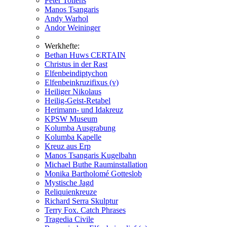
Peter Tollens
Manos Tsangaris
Andy Warhol
Andor Weininger
Werkhefte:
Bethan Huws CERTAIN
Christus in der Rast
Elfenbeindiptychon
Elfenbeinkruzifixus (v)
Heiliger Nikolaus
Heilig-Geist-Retabel
Herimann- und Idakreuz
KPSW Museum
Kolumba Ausgrabung
Kolumba Kapelle
Kreuz aus Erp
Manos Tsangaris Kugelbahn
Michael Buthe Rauminstallation
Monika Bartholomé Gotteslob
Mystische Jagd
Reliquienkreuze
Richard Serra Skulptur
Terry Fox. Catch Phrases
Tragedia Civile