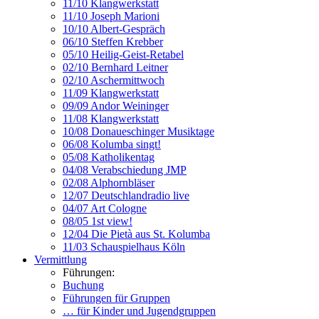
11/10 Klangwerkstatt
11/10 Joseph Marioni
10/10 Albert-Gespräch
06/10 Steffen Krebber
05/10 Heilig-Geist-Retabel
02/10 Bernhard Leitner
02/10 Aschermittwoch
11/09 Klangwerkstatt
09/09 Andor Weininger
11/08 Klangwerkstatt
10/08 Donaueschinger Musiktage
06/08 Kolumba singt!
05/08 Katholikentag
04/08 Verabschiedung JMP
02/08 Alphornbläser
12/07 Deutschlandradio live
04/07 Art Cologne
08/05 1st view!
12/04 Die Pietà aus St. Kolumba
11/03 Schauspielhaus Köln
Vermittlung
Führungen:
Buchung
Führungen für Gruppen
… für Kinder und Jugendgruppen