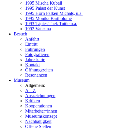
1995 Mischa Kuball
1995 Palast der Kunst
1995 Horn Falken Michals, u.a.
1995 Monika Bartholomé
1993 Tápies Thek Tuttle u.a.
1992 Vaticana
Besuch
Anfahrt
Eintritt
Führungen
Fotografieren
Jahreskarte
Kontakt
Öffnungszeiten
Resonanzen
Museum
Allgemein:
A – Z
Auszeichnungen
Kritiken
Kooperationen
Mitarbeiter*innen
Museumskonzept
Nachhaltigkeit
Offene Stellen