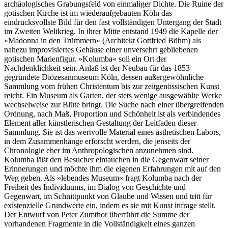
archäologisches Grabungsfeld von einmaliger Dichte. Die Ruine der
gotischen Kirche ist im wiederaufgebauten Köln das
eindrucksvollste Bild für den fast vollständigen Untergang der Stadt
im Zweiten Weltkrieg. In ihrer Mitte entstand 1949 die Kapelle der
»Madonna in den Trümmern« (Architekt Gottfried Böhm) als
nahezu improvisiertes Gehäuse einer unversehrt gebliebenen
gotischen Marienfigur. »Kolumba« soll ein Ort der
Nachdenklichkeit sein. Anlaß ist der Neubau für das 1853
gegründete Diözesanmuseum Köln, dessen außergewöhnliche
Sammlung vom frühen Christentum bis zur zeitgenössischen Kunst
reicht. Ein Museum als Garten, der stets wenige ausgewählte Werke
wechselweise zur Blüte bringt. Die Suche nach einer übergreifenden
Ordnung, nach Maß, Proportion und Schönheit ist als verbindendes
Element aller künstlerischen Gestaltung der Leitfaden dieser
Sammlung. Sie ist das wertvolle Material eines ästhetischen Labors,
in dem Zusammenhänge erforscht werden, die jenseits der
Chronologie eher im Anthropologischen anzunehmen sind.
Kolumba läßt den Besucher eintauchen in die Gegenwart seiner
Erinnerungen und möchte ihm die eigenen Erfahrungen mit auf den
Weg geben. Als »lebendes Museum« fragt Kolumba nach der
Freiheit des Individuums, im Dialog von Geschichte und
Gegenwart, im Schnittpunkt von Glaube und Wissen und tritt für
existenzielle Grundwerte ein, indem es sie mit Kunst infrage stellt.
Der Entwurf von Peter Zumthor überführt die Summe der
vorhandenen Fragmente in die Vollständigkeit eines ganzen