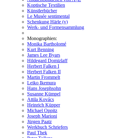
Koptische Textilien
Künstlerbücher
Le Musée sentimental
Schenkung Härle (v)
Werk- und Formensammlung
Monographien:
Monika Bartholomé
Kurt Benning
James Lee Byars
Hildegard Domizlaff
Herbert Falken I
Herbert Falken II
Martin Frommelt
Leiko Ikemura
Hans Josephsohn
Susanne Kümpel
Attila Kovács
Heinrich Küpper
Michael Oppitz
Joseph Marioni
Jürgen Paatz
Werkbuch Schriefers
Paul Thek