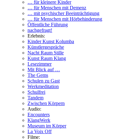
… für kleinere Kinder
… für Menschen mit Demenz
… mit psychischer Beeinträchtigung
… für Menschen mit Hörbehinderung
Öffentliche Führung
nachgefragt!
Erlebnis:
Kinder Kunst Kolumba
Künstlergespräche
Nacht Raum Stille
Kunst Raum Klang
Lesezimmer
Mit Blick auf …
The Gems
Schulen zu Gast
Werkmeditation
Schulfrei
Tandem
Zwischen Körpern
Audio:
Encounters
KlangWerk
Museum im Körper
La Voix Off
Filme: