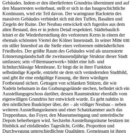
Gebäudes. Indem er den überlieferten Grundriss übernimmt und auf
den Mauerresten weiterbaut, stellt er sich in das baugeschichtliche
Kontinuum, wird ein Teil davon. Der warmgraue Backstein des
massiven Gebäudes verbindet sich mit den Tuffen, Basalten und
Ziegeln der Ruine. Der Neubau entwickelt sich fugenlos aus dem
alten Bestand, den er in jedem Detail respektiert. Städtebaulich
leistet er die Wiederherstellung des verlorenen Kerns in einem der
ehemals schönsten Viertel der Kölner Innenstadt. In seiner Mitte tritt
ein stiller Innenhof an die Stelle eines verlorenen mittelalterlichen
Friedhofes. Der größte Raum des Gebäudes wird als unzensierte
Erinnerungslandschaft die zweitausendjährige Struktur dieser Stadt
umfassen; sein »Filtermauerwerk« bildet eine luft- und
lichtdurchlässige Membrane. Er birgt die in ihrer Funktion
selbständige Kapelle, entzieht sie dem sich verändernden Stadtbild,
und gibt ihr eine endgültige Fassung, die ihren würdigen
Fortbestand sichert. Getragen von schlanken Stützen, die wie
Nadeln behutsam in das Grabungsgelände stechen, befindet sich ein
Ausstellungsgeschoss darüber, dessen Raumstruktur ebenfalls vom
eigenwilligen Grundriss her entwickelt wurde. Es geht nahtlos in
den nördlichen Baukörper über, der – als völliger Neubau – neben
weiteren Ausstellungsräumen und einer Schatzkammer auch das
Treppenhaus, das Foyer, den Museumseingang und unterirdische
Depots beherbergen wird. Sechzehn Ausstellungsräume besitzen im
Hinblick auf einfallendes Tageslicht, Größe, Proportion und
Durchwegung unterschiedlichste Qualitäten. Gemeinsam ist ihnen