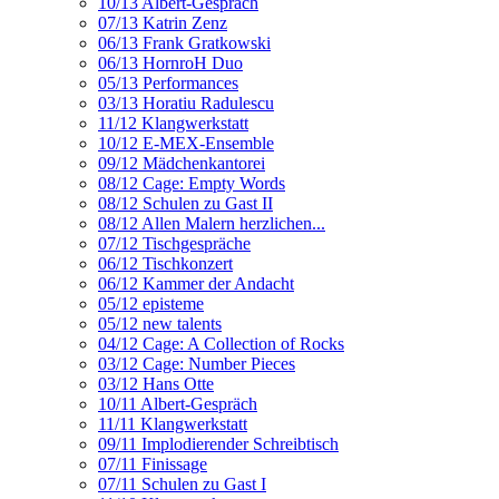
10/13 Albert-Gespräch
07/13 Katrin Zenz
06/13 Frank Gratkowski
06/13 HornroH Duo
05/13 Performances
03/13 Horatiu Radulescu
11/12 Klangwerkstatt
10/12 E-MEX-Ensemble
09/12 Mädchenkantorei
08/12 Cage: Empty Words
08/12 Schulen zu Gast II
08/12 Allen Malern herzlichen...
07/12 Tischgespräche
06/12 Tischkonzert
06/12 Kammer der Andacht
05/12 episteme
05/12 new talents
04/12 Cage: A Collection of Rocks
03/12 Cage: Number Pieces
03/12 Hans Otte
10/11 Albert-Gespräch
11/11 Klangwerkstatt
09/11 Implodierender Schreibtisch
07/11 Finissage
07/11 Schulen zu Gast I