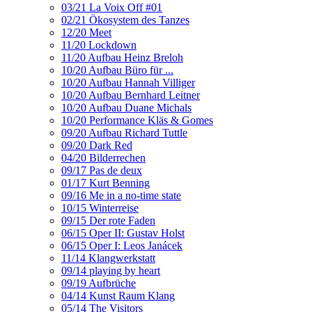
03/21 La Voix Off #01
02/21 Ökosystem des Tanzes
12/20 Meet
11/20 Lockdown
11/20 Aufbau Heinz Breloh
10/20 Aufbau Büro für ...
10/20 Aufbau Hannah Villiger
10/20 Aufbau Bernhard Leitner
10/20 Aufbau Duane Michals
10/20 Performance Kläs & Gomes
09/20 Aufbau Richard Tuttle
09/20 Dark Red
04/20 Bilderrechen
09/17 Pas de deux
01/17 Kurt Benning
09/16 Me in a no-time state
10/15 Winterreise
09/15 Der rote Faden
06/15 Oper II: Gustav Holst
06/15 Oper I: Leos Janácek
11/14 Klangwerkstatt
09/14 playing by heart
09/19 Aufbrüche
04/14 Kunst Raum Klang
05/14 The Visitors