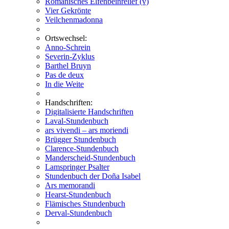
Romanisches Elfenbeinrelief (v)
Vier Gekrönte
Veilchenmadonna
Ortswechsel:
Anno-Schrein
Severin-Zyklus
Barthel Bruyn
Pas de deux
In die Weite
Handschriften:
Digitalisierte Handschriften
Laval-Stundenbuch
ars vivendi – ars moriendi
Brügger Stundenbuch
Clarence-Stundenbuch
Manderscheid-Stundenbuch
Lamspringer Psalter
Stundenbuch der Doña Isabel
Ars memorandi
Hearst-Stundenbuch
Flämisches Stundenbuch
Derval-Stundenbuch