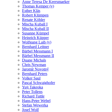
Anne Teresa De Keersmaeker
Thomas Kemper (v)
Esther Kläs
Robert Klümpen
Renate Köhler
Mischa Kuball I
Mischa Kuball II
Susanne Kümpel
Heinrich Küpper
Wolfgang Laib (v)
Bernhard Leitner
Bärbel Messmann I
Bärbel Messmann II
Duane Michals
Chris Newman
Jaromír Novotný
Bernhard Peters
Volker Saul
Pascal Schwaighofer
Yuji Takeoka
Peter Tollens
Richard Tuttle
Hans-Peter Webel
Stefan Wewerka
Josef Wolf