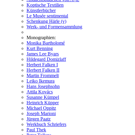
Koptische Textilien
Künstlerbücher
Le Musée sentimental
Schenkung Härle (v)
Werk- und Formensammlung
Monographien:
Monika Bartholomé
Kurt Benning
James Lee Byars
Hildegard Domizlaff
Herbert Falken I
Herbert Falken II
Martin Frommelt
Leiko Ikemura
Hans Josephsohn
Attila Kovács
Susanne Kümpel
Heinrich Küpper
Michael Oppitz
Joseph Marioni
Jürgen Paatz
Werkbuch Schriefers
Paul Thek