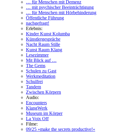
… für Menschen mit Demenz
… mit psychischer Beeinträchtigung
… für Menschen mit Hörbehinderung
Öffentliche Führung
nachgefragt!
Erlebnis:
Kinder Kunst Kolumba
Künstlergespräche
Nacht Raum Stille
Kunst Raum Klang
Lesezimmer
Mit Blick auf …
The Gems
Schulen zu Gast
Werkmeditation
Schulfrei
Tandem
Zwischen Körpern
Audio:
Encounters
KlangWerk
Museum im Körper
La Voix Off
Filme:
09/25 »make the secrets productive!«