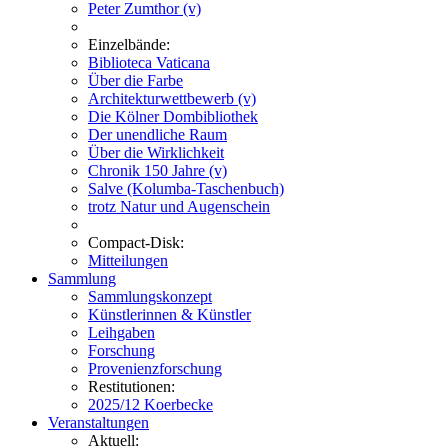
Peter Zumthor (v)
Einzelbände:
Biblioteca Vaticana
Über die Farbe
Architekturwettbewerb (v)
Die Kölner Dombibliothek
Der unendliche Raum
Über die Wirklichkeit
Chronik 150 Jahre (v)
Salve (Kolumba-Taschenbuch)
trotz Natur und Augenschein
Compact-Disk:
Mitteilungen
Sammlung
Sammlungskonzept
Künstlerinnen & Künstler
Leihgaben
Forschung
Provenienzforschung
Restitutionen:
2025/12 Koerbecke
Veranstaltungen
Aktuell: