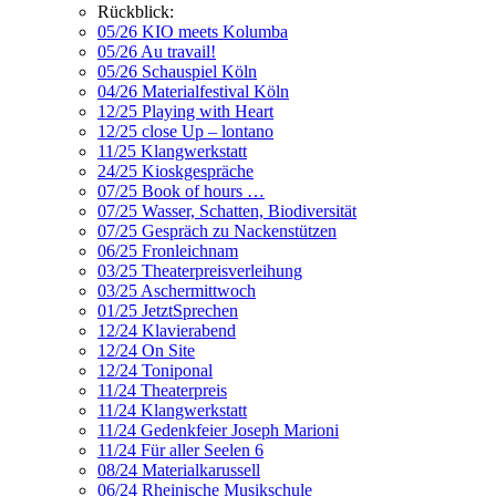
Rückblick:
05/26 KIO meets Kolumba
05/26 Au travail!
05/26 Schauspiel Köln
04/26 Materialfestival Köln
12/25 Playing with Heart
12/25 close Up – lontano
11/25 Klangwerkstatt
24/25 Kioskgespräche
07/25 Book of hours …
07/25 Wasser, Schatten, Biodiversität
07/25 Gespräch zu Nackenstützen
06/25 Fronleichnam
03/25 Theaterpreisverleihung
03/25 Aschermittwoch
01/25 JetztSprechen
12/24 Klavierabend
12/24 On Site
12/24 Toniponal
11/24 Theaterpreis
11/24 Klangwerkstatt
11/24 Gedenkfeier Joseph Marioni
11/24 Für aller Seelen 6
08/24 Materialkarussell
06/24 Rheinische Musikschule