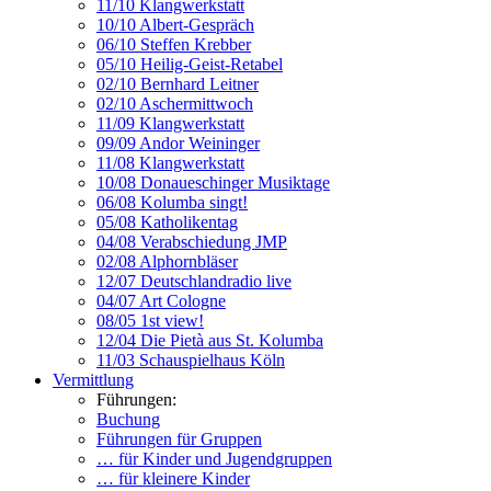
11/10 Klangwerkstatt
10/10 Albert-Gespräch
06/10 Steffen Krebber
05/10 Heilig-Geist-Retabel
02/10 Bernhard Leitner
02/10 Aschermittwoch
11/09 Klangwerkstatt
09/09 Andor Weininger
11/08 Klangwerkstatt
10/08 Donaueschinger Musiktage
06/08 Kolumba singt!
05/08 Katholikentag
04/08 Verabschiedung JMP
02/08 Alphornbläser
12/07 Deutschlandradio live
04/07 Art Cologne
08/05 1st view!
12/04 Die Pietà aus St. Kolumba
11/03 Schauspielhaus Köln
Vermittlung
Führungen:
Buchung
Führungen für Gruppen
… für Kinder und Jugendgruppen
… für kleinere Kinder