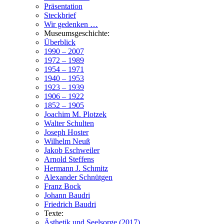
Präsentation
Steckbrief
Wir gedenken …
Museumsgeschichte:
Überblick
1990 – 2007
1972 – 1989
1954 – 1971
1940 – 1953
1923 – 1939
1906 – 1922
1852 – 1905
Joachim M. Plotzek
Walter Schulten
Joseph Hoster
Wilhelm Neuß
Jakob Eschweiler
Arnold Steffens
Hermann J. Schmitz
Alexander Schnütgen
Franz Bock
Johann Baudri
Friedrich Baudri
Texte:
Ästhetik und Seelsorge (2017)