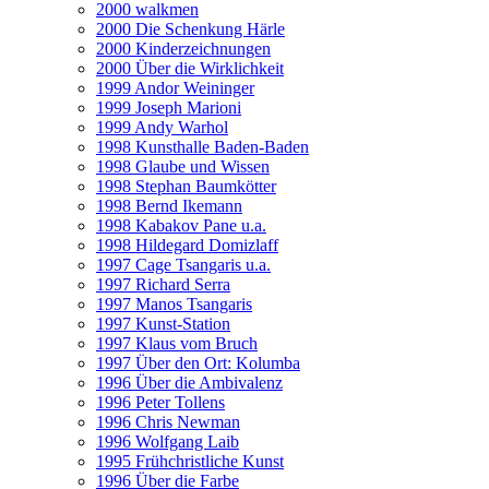
2000 walkmen
2000 Die Schenkung Härle
2000 Kinderzeichnungen
2000 Über die Wirklichkeit
1999 Andor Weininger
1999 Joseph Marioni
1999 Andy Warhol
1998 Kunsthalle Baden-Baden
1998 Glaube und Wissen
1998 Stephan Baumkötter
1998 Bernd Ikemann
1998 Kabakov Pane u.a.
1998 Hildegard Domizlaff
1997 Cage Tsangaris u.a.
1997 Richard Serra
1997 Manos Tsangaris
1997 Kunst-Station
1997 Klaus vom Bruch
1997 Über den Ort: Kolumba
1996 Über die Ambivalenz
1996 Peter Tollens
1996 Chris Newman
1996 Wolfgang Laib
1995 Frühchristliche Kunst
1996 Über die Farbe