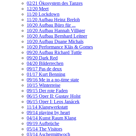
02/21 Ökosystem des Tanzes
12/20 Meet
11/20 Lockdown
11/20 Aufbau Heinz Breloh
10/20 Aufbau Büro für ...
10/20 Aufbau Hannah Villiger
10/20 Aufbau Bernhard Leitner
10/20 Aufbau Duane Michals
10/20 Performance Kläs & Gomes
09/20 Aufbau Richard Tuttle
09/20 Dark Red
04/20 Bilderrechen
09/17 Pas de deux
01/17 Kurt Benning
09/16 Me in a no-time state
10/15 Winterreise
09/15 Der rote Faden
06/15 Oper II: Gustav Holst
06/15 Oper I: Leos Janácek
11/14 Klangwerkstatt
09/14 playing by heart
04/14 Kunst Raum Klang
09/19 Aufbrüche
05/14 The Visitors
03/14 Aschermittwoch