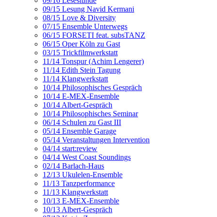
09/16 Lesestunde
09/15 Lesung Navid Kermani
08/15 Love & Diversity
07/15 Ensemble Unterwegs
06/15 FORSETI feat. subsTANZ
06/15 Oper Köln zu Gast
03/15 Trickfilmwerkstatt
11/14 Tonspur (Achim Lengerer)
11/14 Edith Stein Tagung
11/14 Klangwerkstatt
10/14 Philosophisches Gespräch
10/14 E-MEX-Ensemble
10/14 Albert-Gespräch
10/14 Philosophisches Seminar
06/14 Schulen zu Gast III
05/14 Ensemble Garage
05/14 Veranstaltungen Intervention
04/14 start:review
04/14 West Coast Soundings
02/14 Barlach-Haus
12/13 Ukulelen-Ensemble
11/13 Tanzperformance
11/13 Klangwerkstatt
10/13 E-MEX-Ensemble
10/13 Albert-Gespräch