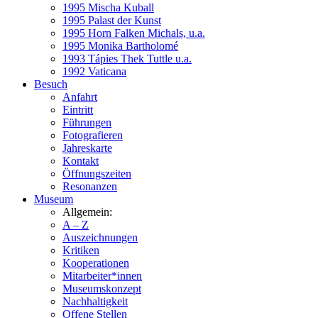
1995 Mischa Kuball
1995 Palast der Kunst
1995 Horn Falken Michals, u.a.
1995 Monika Bartholomé
1993 Tápies Thek Tuttle u.a.
1992 Vaticana
Besuch
Anfahrt
Eintritt
Führungen
Fotografieren
Jahreskarte
Kontakt
Öffnungszeiten
Resonanzen
Museum
Allgemein:
A – Z
Auszeichnungen
Kritiken
Kooperationen
Mitarbeiter*innen
Museumskonzept
Nachhaltigkeit
Offene Stellen