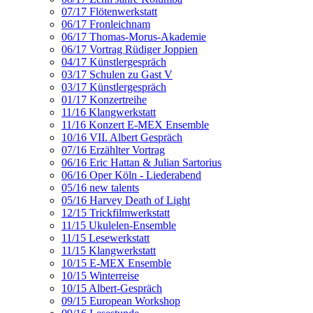
07/17 Flötenwerkstatt
06/17 Fronleichnam
06/17 Thomas-Morus-Akademie
06/17 Vortrag Rüdiger Joppien
04/17 Künstlergespräch
03/17 Schulen zu Gast V
03/17 Künstlergespräch
01/17 Konzertreihe
11/16 Klangwerkstatt
11/16 Konzert E-MEX Ensemble
10/16 VII. Albert Gespräch
07/16 Erzählter Vortrag
06/16 Eric Hattan & Julian Sartorius
06/16 Oper Köln - Liederabend
05/16 new talents
05/16 Harvey Death of Light
12/15 Trickfilmwerkstatt
11/15 Ukulelen-Ensemble
11/15 Lesewerkstatt
11/15 Klangwerkstatt
10/15 E-MEX Ensemble
10/15 Winterreise
10/15 Albert-Gespräch
09/15 European Workshop