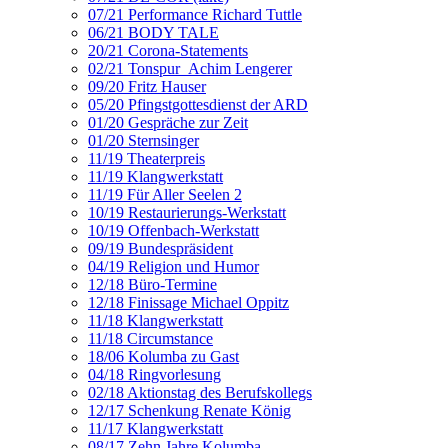
07/21 Performance Richard Tuttle
06/21 BODY TALE
20/21 Corona-Statements
02/21 Tonspur_Achim Lengerer
09/20 Fritz Hauser
05/20 Pfingstgottesdienst der ARD
01/20 Gespräche zur Zeit
01/20 Sternsinger
11/19 Theaterpreis
11/19 Klangwerkstatt
11/19 Für Aller Seelen 2
10/19 Restaurierungs-Werkstatt
10/19 Offenbach-Werkstatt
09/19 Bundespräsident
04/19 Religion und Humor
12/18 Büro-Termine
12/18 Finissage Michael Oppitz
11/18 Klangwerkstatt
11/18 Circumstance
18/06 Kolumba zu Gast
04/18 Ringvorlesung
02/18 Aktionstag des Berufskollegs
12/17 Schenkung Renate König
11/17 Klangwerkstatt
08/17 Zehn Jahre Kolumba