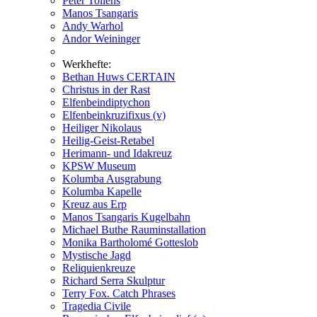
Peter Tollens
Manos Tsangaris
Andy Warhol
Andor Weininger
Werkhefte:
Bethan Huws CERTAIN
Christus in der Rast
Elfenbeindiptychon
Elfenbeinkruzifixus (v)
Heiliger Nikolaus
Heilig-Geist-Retabel
Herimann- und Idakreuz
KPSW Museum
Kolumba Ausgrabung
Kolumba Kapelle
Kreuz aus Erp
Manos Tsangaris Kugelbahn
Michael Buthe Rauminstallation
Monika Bartholomé Gotteslob
Mystische Jagd
Reliquienkreuze
Richard Serra Skulptur
Terry Fox. Catch Phrases
Tragedia Civile