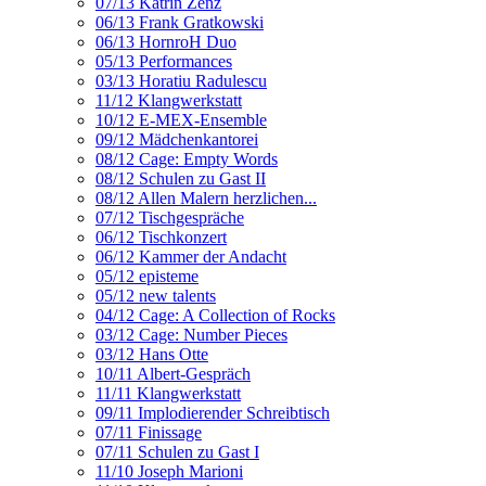
07/13 Katrin Zenz
06/13 Frank Gratkowski
06/13 HornroH Duo
05/13 Performances
03/13 Horatiu Radulescu
11/12 Klangwerkstatt
10/12 E-MEX-Ensemble
09/12 Mädchenkantorei
08/12 Cage: Empty Words
08/12 Schulen zu Gast II
08/12 Allen Malern herzlichen...
07/12 Tischgespräche
06/12 Tischkonzert
06/12 Kammer der Andacht
05/12 episteme
05/12 new talents
04/12 Cage: A Collection of Rocks
03/12 Cage: Number Pieces
03/12 Hans Otte
10/11 Albert-Gespräch
11/11 Klangwerkstatt
09/11 Implodierender Schreibtisch
07/11 Finissage
07/11 Schulen zu Gast I
11/10 Joseph Marioni