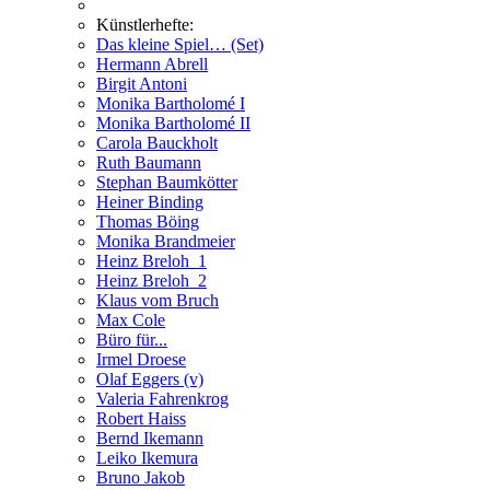
Künstlerhefte:
Das kleine Spiel… (Set)
Hermann Abrell
Birgit Antoni
Monika Bartholomé I
Monika Bartholomé II
Carola Bauckholt
Ruth Baumann
Stephan Baumkötter
Heiner Binding
Thomas Böing
Monika Brandmeier
Heinz Breloh_1
Heinz Breloh_2
Klaus vom Bruch
Max Cole
Büro für...
Irmel Droese
Olaf Eggers (v)
Valeria Fahrenkrog
Robert Haiss
Bernd Ikemann
Leiko Ikemura
Bruno Jakob