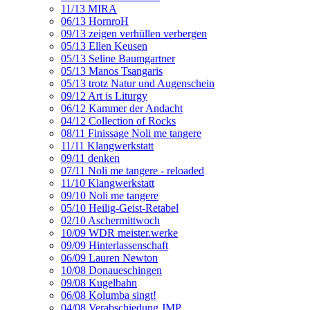
11/13 MIRA
06/13 HornroH
09/13 zeigen verhüllen verbergen
05/13 Ellen Keusen
05/13 Seline Baumgartner
05/13 Manos Tsangaris
05/13 trotz Natur und Augenschein
09/12 Art is Liturgy
06/12 Kammer der Andacht
04/12 Collection of Rocks
08/11 Finissage Noli me tangere
11/11 Klangwerkstatt
09/11 denken
07/11 Noli me tangere - reloaded
11/10 Klangwerkstatt
09/10 Noli me tangere
05/10 Heilig-Geist-Retabel
02/10 Aschermittwoch
10/09 WDR meister.werke
09/09 Hinterlassenschaft
06/09 Lauren Newton
10/08 Donaueschingen
09/08 Kugelbahn
06/08 Kolumba singt!
04/08 Verabschiedung JMP