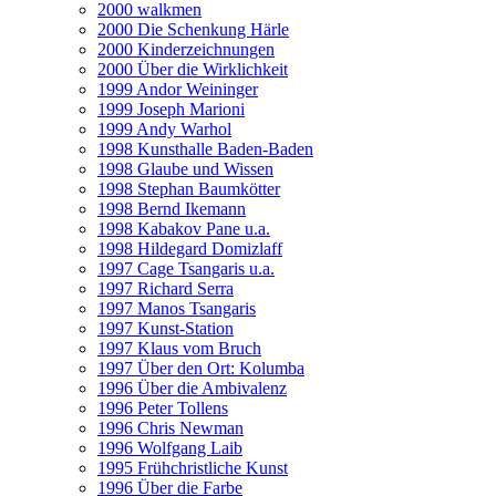
2000 walkmen
2000 Die Schenkung Härle
2000 Kinderzeichnungen
2000 Über die Wirklichkeit
1999 Andor Weininger
1999 Joseph Marioni
1999 Andy Warhol
1998 Kunsthalle Baden-Baden
1998 Glaube und Wissen
1998 Stephan Baumkötter
1998 Bernd Ikemann
1998 Kabakov Pane u.a.
1998 Hildegard Domizlaff
1997 Cage Tsangaris u.a.
1997 Richard Serra
1997 Manos Tsangaris
1997 Kunst-Station
1997 Klaus vom Bruch
1997 Über den Ort: Kolumba
1996 Über die Ambivalenz
1996 Peter Tollens
1996 Chris Newman
1996 Wolfgang Laib
1995 Frühchristliche Kunst
1996 Über die Farbe