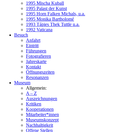
1995 Mischa Kuball
1995 Palast der Kunst
1995 Horn Falken Michals, u.a.
1995 Monika Bartholomé
1993 Tápies Thek Tuttle u.a.
1992 Vaticana
Besuch
Anfahrt
Eintritt
Führungen
Fotografieren
Jahreskarte
Kontakt
Öffnungszeiten
Resonanzen
Museum
Allgemein:
A – Z
Auszeichnungen
Kritiken
Kooperationen
Mitarbeiter*innen
Museumskonzept
Nachhaltigkeit
Offene Stellen