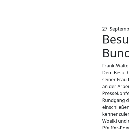
27. Septemb
Besu
ter Steinmeier und Elke Büdenbender,
Weiter
t Boecker)
Bund
Frank-Walte
Dem Besuch 
seiner Frau
an der Arbe
Pressekonfe
Rundgang de
einschließe
kennenzuler
Woelki und 
Pfeiffer-Po