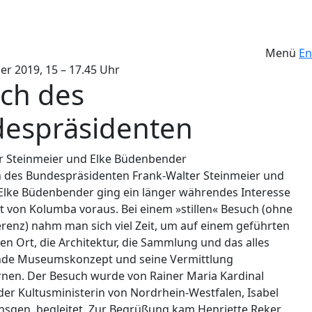
Menü
En
er 2019, 15 – 17.45 Uhr
ch des
espräsidenten
r Steinmeier und Elke Büdenbender
des Bundespräsidenten Frank-Walter Steinmeier und
 Elke Büdenbender ging ein länger währendes Interesse
it von Kolumba voraus. Bei einem »stillen« Besuch (ohne
renz) nahm man sich viel Zeit, um auf einem geführten
n Ort, die Architektur, die Sammlung und das alles
nde Museumskonzept und seine Vermittlung
nen. Der Besuch wurde von Rainer Maria Kardinal
der Kultusministerin von Nordrhein-Westfalen, Isabel
ensgen, begleitet. Zur Begrüßung kam Henriette Reker,