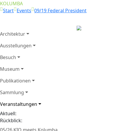
KOLUMBA
Start
Events
09/19 Federal President
Architektur
Besuch von Frank-Wal
Ausstellungen
Zurück
27.9.2019 (Foto©Rober
Besuch
Museum
Publikationen
Sammlung
Veranstaltungen
Aktuell:
Rückblick:
05/26 KIO meets Kolumba