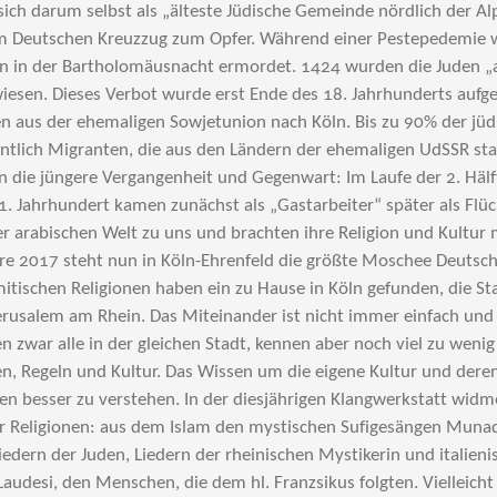
sich darum selbst als „älteste Jüdische Gemeinde nördlich der Alp
m Deutschen Kreuzzug zum Opfer. Während einer Pestepedemie 
en in der Bartholomäusnacht ermordet. 1424 wurden die Juden „au
iesen. Dieses Verbot wurde erst Ende des 18. Jahrhunderts auf
n aus der ehemaligen Sowjetunion nach Köln. Bis zu 90% der jü
nntlich Migranten, die aus den Ländern der ehemaligen UdSSR s
n die jüngere Vergangenheit und Gegenwart: Im Laufe der 2. Hälf
1. Jahrhundert kamen zunächst als „Gastarbeiter“ später als Fl
er arabischen Welt zu uns und brachten ihre Religion und Kultur m
re 2017 steht nun in Köln-Ehrenfeld die größte Moschee Deutsch
mitischen Religionen haben ein zu Hause in Köln gefunden, die S
Jerusalem am Rhein. Das Miteinander ist nicht immer einfach und
en zwar alle in der gleichen Stadt, kennen aber noch viel zu weni
n, Regeln und Kultur. Das Wissen um die eigene Kultur und deren
en besser zu verstehen. In der diesjährigen Klangwerkstatt wid
Religionen: aus dem Islam den mystischen Sufigesängen Munadjat مناجاة , Pyu
Liedern der Juden, Liedern der rheinischen Mystikerin und italien
 Laudesi, den Menschen, die dem hl. Franzsikus folgten. Vielleich