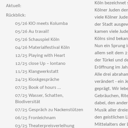
Köln bezeichnet 
Aktuell:
Kölner Juden de
Rückblick:
viele Kölner Jud
05/26 KIO meets Kolumba
der Stadt ausgew
05/26 Au travail!
kamen viele Jude
Kölns sind beka
05/26 Schauspiel Köln
Nun ein Sprung i
04/26 Materialfestival Köln
allem seit dem 2
12/25 Playing with Heart
der Türkei und d
12/25 close Up – lontano
Eröffnung im Jah
11/25 Klangwerkstatt
Alle drei abraha
24/25 Kioskgespräche
verändert - ein 
07/25 Book of hours …
geprägt. Wir leb
07/25 Wasser, Schatten,
Gebräuchen, Rite
Biodiversität
dabei, den ander
07/25 Gespräch zu Nackenstützen
Musik aller dreier 
den geistlichen 
06/25 Fronleichnam
Mittelalters der
03/25 Theaterpreisverleihung