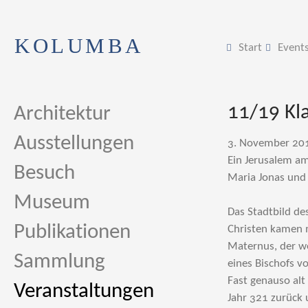
KOLUMBA
Start
Event
11/19 Kl
Architektur
Ausstellungen
3. November 201
Ein Jerusalem am
Besuch
Maria Jonas und 
Museum
Das Stadtbild des
Publikationen
Christen kamen m
Maternus, der we
Sammlung
eines Bischofs v
Fast genauso alt
Veranstaltungen
Jahr 321 zurück 