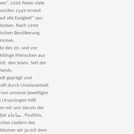
en“. 1096 fielen viele
wurden 1349 erneut
f alle Ewigkeit“ aus
gehoben. Nach 1990
dischen Bevölkerung
tammen.
te des 20. und vor
üchtlinge Menschen aus
it: den Islam. Seit der
lands.
tadt geprägt und
 oft durch Unwissenheit
g von unseren jeweiligen
 Ursprüngen hilft
men wir uns darum der
ttim,
ischen Liedern des
t können wir ja mit dem