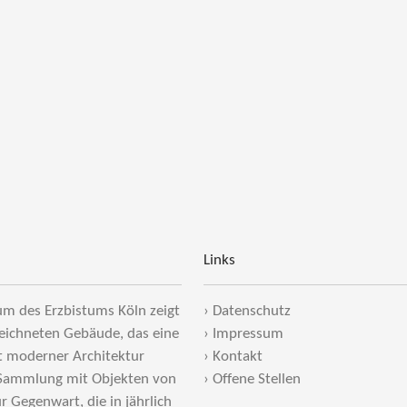
Links
m des Erzbistums Köln zeigt
›
Datenschutz
eichneten Gebäude, das eine
›
Impressum
t moderner Architektur
›
Kontakt
 Sammlung mit Objekten von
›
Offene Stellen
ur Gegenwart, die in jährlich