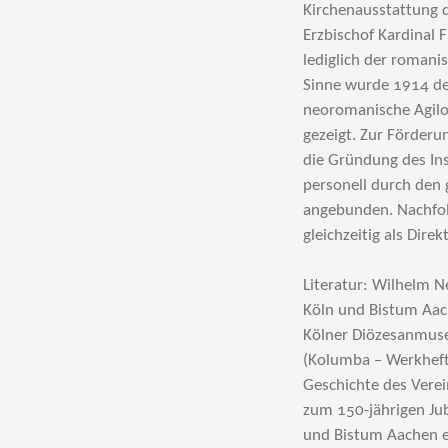
Kirchenausstattung d
Erzbischof Kardinal 
lediglich der romani
Sinne wurde 1914 de
neoromanische Agilo
gezeigt. Zur Förderu
die Gründung des Inst
personell durch den
angebunden. Nachfolg
gleichzeitig als Dir
Literatur: Wilhelm N
Köln und Bistum Aac
Kölner Diözesanmuse
(Kolumba – Werkheft
Geschichte des Verein
zum 150-jährigen Jub
und Bistum Aachen e