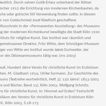
eutlich. Durch seinen Gotik-Erlass unterband der Kölner
Fischer 1912 die Errichtung von modernen Kirchenbauten, da
sche oder gotische Stil Verwendung finden sollte. In diesem
r von Goldschmied Josef Kleefisch geschaffene
lfusschrein in der »Permanenten Ausstellung« des Museums
ng der modernen Kirchenkunst bewilligte die Stadt Köln 1920
ituts für religiöse Kunst. Das Institut war räumlich und
 gemeinsamen Direktor, Fritz Witte, dem Schnütgen-Museum
er von Witte am Institut wurde Jakob Eschweiler, der
ektor des Diözesanmuseums tätig war. (ms 2003)
euß, Hundert Jahre Verein für christliche Kunst im Erzbistum
hen, M. Gladbach 1954; Ulrike Surmann, Zur Geschichte des
ums (Textreihe wortwörtlich, Heft 3); 150 Jahre! 1853-2003
e und Bücher, Band 15), Köln 2003; Wolfgang Schmitz,
s für christliche Kunst, in: Himmel auf Erden? Festschrift
iläum des Vereins für christliche Kunst in Erzbistum Köln
V., Köln 2003, S.18-175