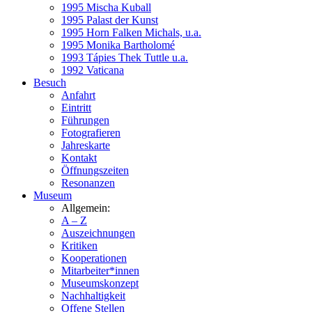
1995 Mischa Kuball
1995 Palast der Kunst
1995 Horn Falken Michals, u.a.
1995 Monika Bartholomé
1993 Tápies Thek Tuttle u.a.
1992 Vaticana
Besuch
Anfahrt
Eintritt
Führungen
Fotografieren
Jahreskarte
Kontakt
Öffnungszeiten
Resonanzen
Museum
Allgemein:
A – Z
Auszeichnungen
Kritiken
Kooperationen
Mitarbeiter*innen
Museumskonzept
Nachhaltigkeit
Offene Stellen