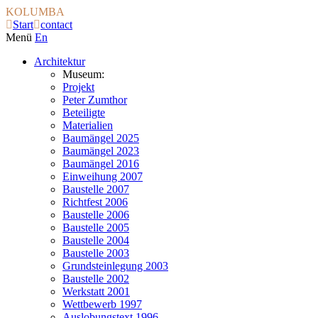
KOLUMBA
Start
contact
Menü
En
Architektur
Museum:
Projekt
Peter Zumthor
Beteiligte
Materialien
Baumängel 2025
Baumängel 2023
Baumängel 2016
Einweihung 2007
Baustelle 2007
Richtfest 2006
Baustelle 2006
Baustelle 2005
Baustelle 2004
Baustelle 2003
Grundsteinlegung 2003
Baustelle 2002
Werkstatt 2001
Wettbewerb 1997
Auslobungstext 1996