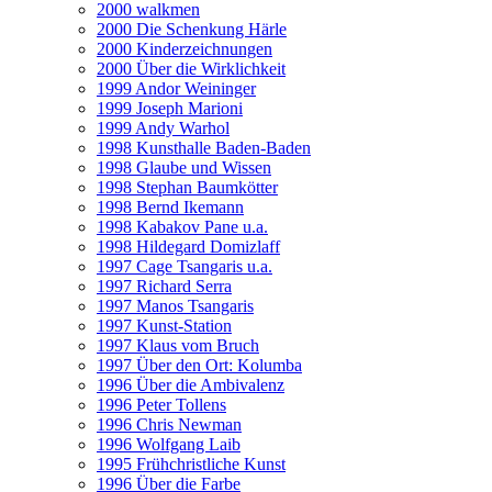
2000 walkmen
2000 Die Schenkung Härle
2000 Kinderzeichnungen
2000 Über die Wirklichkeit
1999 Andor Weininger
1999 Joseph Marioni
1999 Andy Warhol
1998 Kunsthalle Baden-Baden
1998 Glaube und Wissen
1998 Stephan Baumkötter
1998 Bernd Ikemann
1998 Kabakov Pane u.a.
1998 Hildegard Domizlaff
1997 Cage Tsangaris u.a.
1997 Richard Serra
1997 Manos Tsangaris
1997 Kunst-Station
1997 Klaus vom Bruch
1997 Über den Ort: Kolumba
1996 Über die Ambivalenz
1996 Peter Tollens
1996 Chris Newman
1996 Wolfgang Laib
1995 Frühchristliche Kunst
1996 Über die Farbe