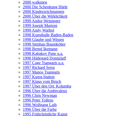
2000 walkmen
2000 Die Schenkung Härle
2000 Kinderzeichnungen
2000 Über die Wirklichkeit
1999 Andor Weininger
1999 Joseph Marioni
1999 Andy Warhol
1998 Kunsthalle Baden-Baden
1998 Glaube und Wissen
1998 Stephan Baumkötter
1998 Bernd Ikemann
1998 Kabakov Pane u.a.
1998 Hildegard Domizlaff
1997 Cage Tsangaris u.a.
1997 Richard Serra
1997 Manos Tsangaris
1997 Kunst-Station
1997 Klaus vom Bruch
1997 Über den Ort: Kolumba
1996 Über die Ambivalenz
1996 Chris Newman
1996 Peter Tollens
1996 Wolfgang Laib
1996 Über die Farbe
1995 Frühchristliche Kunst