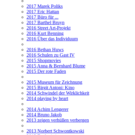
2017 Marek Poliks
2017 Eric Hattan
2017 Büro für ...
2017 Barthel Bruyn
2016 Street Art-Projekt
2016 Kurt Benning
2016 Über das Individuum
2016 Bethan Huws
2016 Schulen zu Gast IV
2015 Shopmovies
2015 Anna & Bernhard Blume
2015 Der rote Faden
2015 Museum für Zeichnung
2015 Birgit Antoni: Kino
2014 Schwindel der Wirklichkeit
2014 playing by heart
2014 Achim Lengerer
2014 Bruno Jakob
2013 zeigen verhüllen verbergen
2013 Norbert Schwontkowski