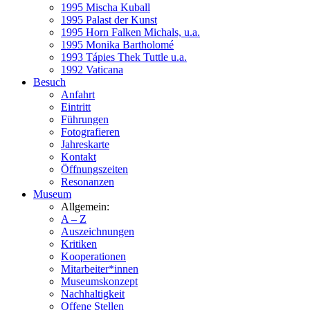
1995 Mischa Kuball
1995 Palast der Kunst
1995 Horn Falken Michals, u.a.
1995 Monika Bartholomé
1993 Tápies Thek Tuttle u.a.
1992 Vaticana
Besuch
Anfahrt
Eintritt
Führungen
Fotografieren
Jahreskarte
Kontakt
Öffnungszeiten
Resonanzen
Museum
Allgemein:
A – Z
Auszeichnungen
Kritiken
Kooperationen
Mitarbeiter*innen
Museumskonzept
Nachhaltigkeit
Offene Stellen