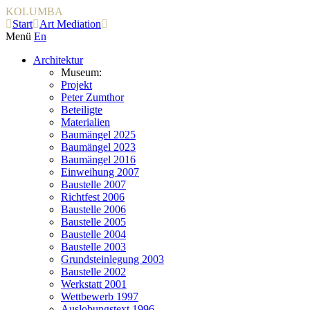
KOLUMBA
Start
Art Mediation
Menü
En
Architektur
Museum:
Projekt
Peter Zumthor
Beteiligte
Materialien
Baumängel 2025
Baumängel 2023
Baumängel 2016
Einweihung 2007
Baustelle 2007
Richtfest 2006
Baustelle 2006
Baustelle 2005
Baustelle 2004
Baustelle 2003
Grundsteinlegung 2003
Baustelle 2002
Werkstatt 2001
Wettbewerb 1997
Auslobungstext 1996