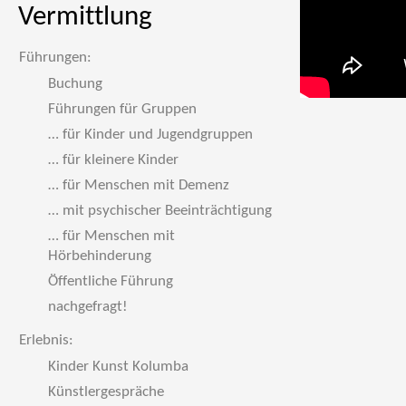
Vermittlung
Führungen:
Buchung
Führungen für Gruppen
… für Kinder und Jugendgruppen
… für kleinere Kinder
… für Menschen mit Demenz
… mit psychischer Beeinträchtigung
… für Menschen mit
Hörbehinderung
Öffentliche Führung
nachgefragt!
Erlebnis:
Kinder Kunst Kolumba
Künstlergespräche