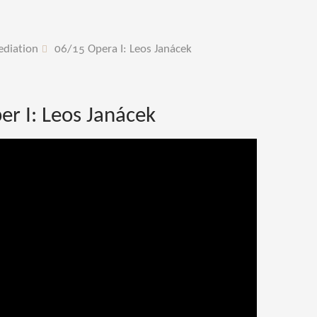
ediation
06/15 Opera I: Leos Janácek
r I: Leos Janácek