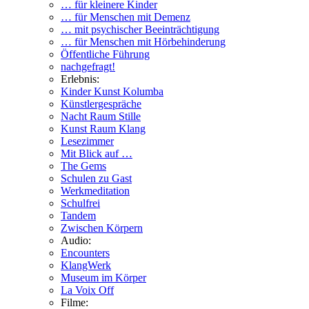
… für kleinere Kinder
… für Menschen mit Demenz
… mit psychischer Beeinträchtigung
… für Menschen mit Hörbehinderung
Öffentliche Führung
nachgefragt!
Erlebnis:
Kinder Kunst Kolumba
Künstlergespräche
Nacht Raum Stille
Kunst Raum Klang
Lesezimmer
Mit Blick auf …
The Gems
Schulen zu Gast
Werkmeditation
Schulfrei
Tandem
Zwischen Körpern
Audio:
Encounters
KlangWerk
Museum im Körper
La Voix Off
Filme: