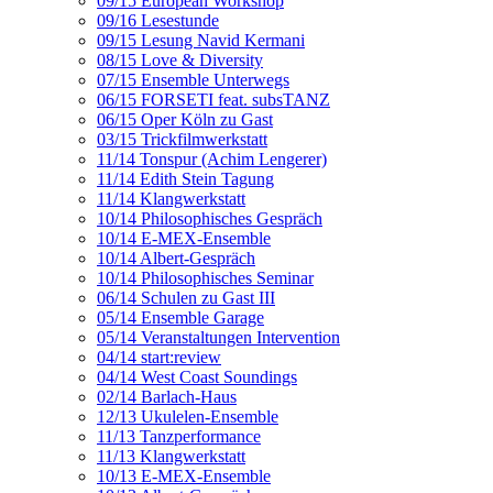
09/15 European Workshop
09/16 Lesestunde
09/15 Lesung Navid Kermani
08/15 Love & Diversity
07/15 Ensemble Unterwegs
06/15 FORSETI feat. subsTANZ
06/15 Oper Köln zu Gast
03/15 Trickfilmwerkstatt
11/14 Tonspur (Achim Lengerer)
11/14 Edith Stein Tagung
11/14 Klangwerkstatt
10/14 Philosophisches Gespräch
10/14 E-MEX-Ensemble
10/14 Albert-Gespräch
10/14 Philosophisches Seminar
06/14 Schulen zu Gast III
05/14 Ensemble Garage
05/14 Veranstaltungen Intervention
04/14 start:review
04/14 West Coast Soundings
02/14 Barlach-Haus
12/13 Ukulelen-Ensemble
11/13 Tanzperformance
11/13 Klangwerkstatt
10/13 E-MEX-Ensemble