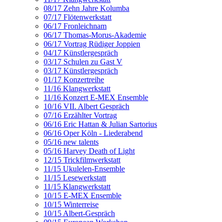
08/17 Zehn Jahre Kolumba
07/17 Flötenwerkstatt
06/17 Fronleichnam
06/17 Thomas-Morus-Akademie
06/17 Vortrag Rüdiger Joppien
04/17 Künstlergespräch
03/17 Schulen zu Gast V
03/17 Künstlergespräch
01/17 Konzertreihe
11/16 Klangwerkstatt
11/16 Konzert E-MEX Ensemble
10/16 VII. Albert Gespräch
07/16 Erzählter Vortrag
06/16 Eric Hattan & Julian Sartorius
06/16 Oper Köln - Liederabend
05/16 new talents
05/16 Harvey Death of Light
12/15 Trickfilmwerkstatt
11/15 Ukulelen-Ensemble
11/15 Lesewerkstatt
11/15 Klangwerkstatt
10/15 E-MEX Ensemble
10/15 Winterreise
10/15 Albert-Gespräch