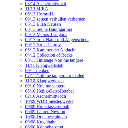
03/14 Aschermittwoch
11/13 MIRA
06/13 HornroH
09/13 zeigen verhüllen verbergen
05/13 Ellen Keusen
05/13 Seline Baumgartner
05/13 Manos Tsangaris
05/13 trotz Natur und Augenschein
09/12 Art is Liturgy
06/12 Kammer der Andacht
04/12 Collection of Rocks
08/11 Finissage Noli me tangere
11/11 Klangwerkstatt
09/11 denken
07/11 Noli me tangere - reloaded
11/10 Klangwerkstatt
09/10 Noli me tangere
05/10 Heilig-Geist-Retabel
02/10 Aschermittwoch
10/09 WDR meister.werke
09/09 Hinterlassenschaft
06/09 Lauren Newton
10/08 Donaueschingen
09/08 Kugelbahn
06/08 Kolumba singt!