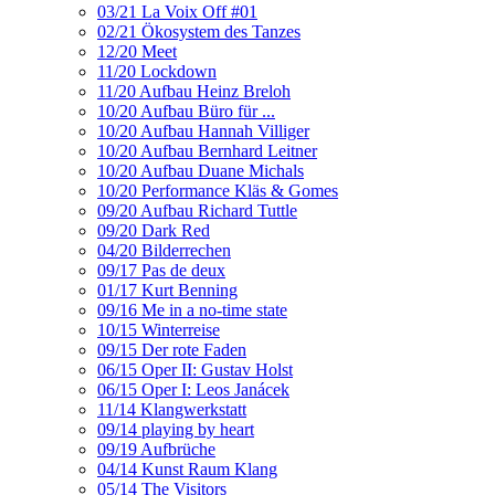
03/21 La Voix Off #01
02/21 Ökosystem des Tanzes
12/20 Meet
11/20 Lockdown
11/20 Aufbau Heinz Breloh
10/20 Aufbau Büro für ...
10/20 Aufbau Hannah Villiger
10/20 Aufbau Bernhard Leitner
10/20 Aufbau Duane Michals
10/20 Performance Kläs & Gomes
09/20 Aufbau Richard Tuttle
09/20 Dark Red
04/20 Bilderrechen
09/17 Pas de deux
01/17 Kurt Benning
09/16 Me in a no-time state
10/15 Winterreise
09/15 Der rote Faden
06/15 Oper II: Gustav Holst
06/15 Oper I: Leos Janácek
11/14 Klangwerkstatt
09/14 playing by heart
09/19 Aufbrüche
04/14 Kunst Raum Klang
05/14 The Visitors