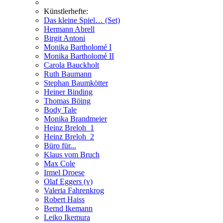
Künstlerhefte:
Das kleine Spiel… (Set)
Hermann Abrell
Birgit Antoni
Monika Bartholomé I
Monika Bartholomé II
Carola Bauckholt
Ruth Baumann
Stephan Baumkötter
Heiner Binding
Thomas Böing
Body Tale
Monika Brandmeier
Heinz Breloh_1
Heinz Breloh_2
Büro für...
Klaus vom Bruch
Max Cole
Irmel Droese
Olaf Eggers (v)
Valeria Fahrenkrog
Robert Haiss
Bernd Ikemann
Leiko Ikemura