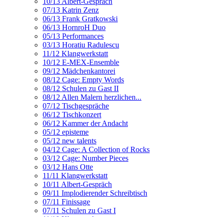
10/13 Albert-Gespräch
07/13 Katrin Zenz
06/13 Frank Gratkowski
06/13 HornroH Duo
05/13 Performances
03/13 Horatiu Radulescu
11/12 Klangwerkstatt
10/12 E-MEX-Ensemble
09/12 Mädchenkantorei
08/12 Cage: Empty Words
08/12 Schulen zu Gast II
08/12 Allen Malern herzlichen...
07/12 Tischgespräche
06/12 Tischkonzert
06/12 Kammer der Andacht
05/12 episteme
05/12 new talents
04/12 Cage: A Collection of Rocks
03/12 Cage: Number Pieces
03/12 Hans Otte
11/11 Klangwerkstatt
10/11 Albert-Gespräch
09/11 Implodierender Schreibtisch
07/11 Finissage
07/11 Schulen zu Gast I