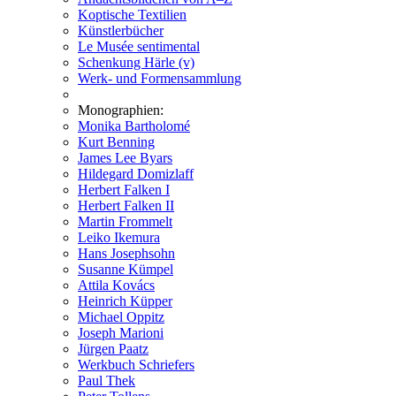
Koptische Textilien
Künstlerbücher
Le Musée sentimental
Schenkung Härle (v)
Werk- und Formensammlung
Monographien:
Monika Bartholomé
Kurt Benning
James Lee Byars
Hildegard Domizlaff
Herbert Falken I
Herbert Falken II
Martin Frommelt
Leiko Ikemura
Hans Josephsohn
Susanne Kümpel
Attila Kovács
Heinrich Küpper
Michael Oppitz
Joseph Marioni
Jürgen Paatz
Werkbuch Schriefers
Paul Thek