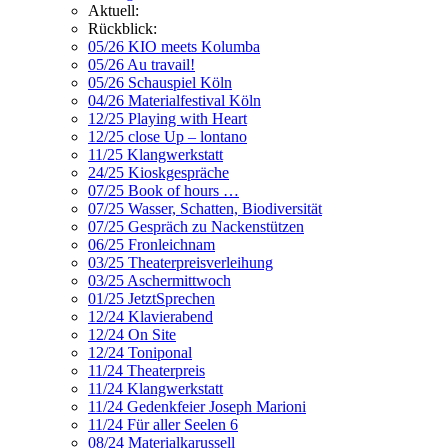
Aktuell:
Rückblick:
05/26 KIO meets Kolumba
05/26 Au travail!
05/26 Schauspiel Köln
04/26 Materialfestival Köln
12/25 Playing with Heart
12/25 close Up – lontano
11/25 Klangwerkstatt
24/25 Kioskgespräche
07/25 Book of hours …
07/25 Wasser, Schatten, Biodiversität
07/25 Gespräch zu Nackenstützen
06/25 Fronleichnam
03/25 Theaterpreisverleihung
03/25 Aschermittwoch
01/25 JetztSprechen
12/24 Klavierabend
12/24 On Site
12/24 Toniponal
11/24 Theaterpreis
11/24 Klangwerkstatt
11/24 Gedenkfeier Joseph Marioni
11/24 Für aller Seelen 6
08/24 Materialkarussell