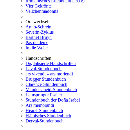
Romanisches Elfenbeinrelief (v)
Vier Gekrönte
Veilchenmadonna
Ortswechsel:
Anno-Schrein
Severin-Zyklus
Barthel Bruyn
Pas de deux
In die Weite
Handschriften:
Digitalisierte Handschriften
Laval-Stundenbuch
ars vivendi – ars moriendi
Brügger Stundenbuch
Clarence-Stundenbuch
Manderscheid-Stundenbuch
Lamspringer Psalter
Stundenbuch der Doña Isabel
Ars memorandi
Hearst-Stundenbuch
Flämisches Stundenbuch
Derval-Stundenbuch