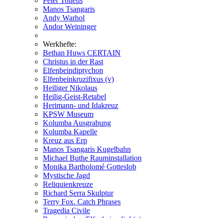
Peter Tollens
Manos Tsangaris
Andy Warhol
Andor Weininger
Werkhefte:
Bethan Huws CERTAIN
Christus in der Rast
Elfenbeindiptychon
Elfenbeinkruzifixus (v)
Heiliger Nikolaus
Heilig-Geist-Retabel
Herimann- und Idakreuz
KPSW Museum
Kolumba Ausgrabung
Kolumba Kapelle
Kreuz aus Erp
Manos Tsangaris Kugelbahn
Michael Buthe Rauminstallation
Monika Bartholomé Gotteslob
Mystische Jagd
Reliquienkreuze
Richard Serra Skulptur
Terry Fox. Catch Phrases
Tragedia Civile