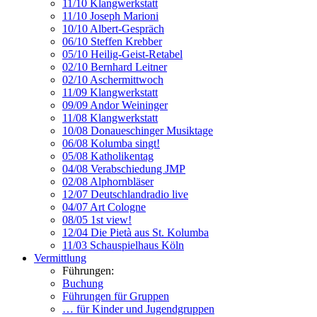
11/10 Klangwerkstatt
11/10 Joseph Marioni
10/10 Albert-Gespräch
06/10 Steffen Krebber
05/10 Heilig-Geist-Retabel
02/10 Bernhard Leitner
02/10 Aschermittwoch
11/09 Klangwerkstatt
09/09 Andor Weininger
11/08 Klangwerkstatt
10/08 Donaueschinger Musiktage
06/08 Kolumba singt!
05/08 Katholikentag
04/08 Verabschiedung JMP
02/08 Alphornbläser
12/07 Deutschlandradio live
04/07 Art Cologne
08/05 1st view!
12/04 Die Pietà aus St. Kolumba
11/03 Schauspielhaus Köln
Vermittlung
Führungen:
Buchung
Führungen für Gruppen
… für Kinder und Jugendgruppen