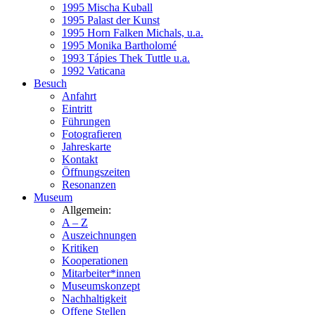
1995 Mischa Kuball
1995 Palast der Kunst
1995 Horn Falken Michals, u.a.
1995 Monika Bartholomé
1993 Tápies Thek Tuttle u.a.
1992 Vaticana
Besuch
Anfahrt
Eintritt
Führungen
Fotografieren
Jahreskarte
Kontakt
Öffnungszeiten
Resonanzen
Museum
Allgemein:
A – Z
Auszeichnungen
Kritiken
Kooperationen
Mitarbeiter*innen
Museumskonzept
Nachhaltigkeit
Offene Stellen