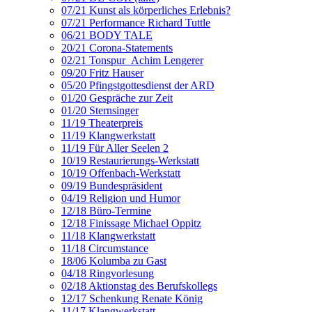
07/21 Kunst als körperliches Erlebnis?
07/21 Performance Richard Tuttle
06/21 BODY TALE
20/21 Corona-Statements
02/21 Tonspur_Achim Lengerer
09/20 Fritz Hauser
05/20 Pfingstgottesdienst der ARD
01/20 Gespräche zur Zeit
01/20 Sternsinger
11/19 Theaterpreis
11/19 Klangwerkstatt
11/19 Für Aller Seelen 2
10/19 Restaurierungs-Werkstatt
10/19 Offenbach-Werkstatt
09/19 Bundespräsident
04/19 Religion und Humor
12/18 Büro-Termine
12/18 Finissage Michael Oppitz
11/18 Klangwerkstatt
11/18 Circumstance
18/06 Kolumba zu Gast
04/18 Ringvorlesung
02/18 Aktionstag des Berufskollegs
12/17 Schenkung Renate König
11/17 Klangwerkstatt