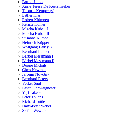
Bruno Jakob
Anne Teresa De Keersmaeker
Thomas Kemper (v)
Esther Kläs
Robert Klümpen
Renate Köhler
Mischa Kuball I
Mischa Kuball II
Susanne Kümpel
Heinrich Küpper
Wolfgang Laib (v)
Bernhard Leitner
Bärbel Messmann I
Bärbel Messmann II
Duane Michals
Chris Newman
Jaromír Novotný
Bernhard Peters
Volker Saul
Pascal Schwaighofer
Yuji Takeoka
Peter Tollens
Richard Tuttle
Hans-Peter Webel
Stefan Wewerka