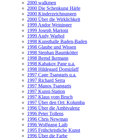
2000 walkmen
2000 Die Schenkung Härle
2000 Kinderzeichnungen
2000 Über die Wirklichkeit
1999 Andor Weininger
1999 Joseph Marioni
1999 Andy Warhol
1998 Kunsthalle Baden-Baden
1998 Glaube und Wissen
1998 Stephan Baumkötter
1998 Bernd Ikemann
1998 Kabakov Pane u.a.
1998 Hildegard Domizlaff
1997 Cage Tsangaris u.a.
1997 Richard Serra
1997 Manos Tsangaris
1997 Kunst-Station
1997 Klaus vom Bruch
1997 Über den Ort: Kolumba
1996 Über die Ambivalenz
1996 Peter Tollens
1996 Chris Newman
1996 Wolfgang Laib
1995 Frühchristliche Kunst
1996 Über die Farbe