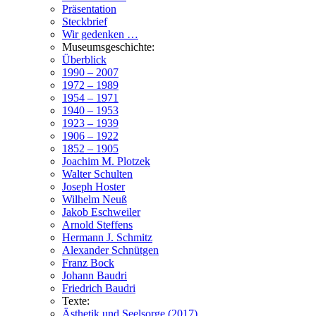
Präsentation
Steckbrief
Wir gedenken …
Museumsgeschichte:
Überblick
1990 – 2007
1972 – 1989
1954 – 1971
1940 – 1953
1923 – 1939
1906 – 1922
1852 – 1905
Joachim M. Plotzek
Walter Schulten
Joseph Hoster
Wilhelm Neuß
Jakob Eschweiler
Arnold Steffens
Hermann J. Schmitz
Alexander Schnütgen
Franz Bock
Johann Baudri
Friedrich Baudri
Texte:
Ästhetik und Seelsorge (2017)