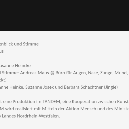
genblick und Stimme
us
Susanne Heincke
 Stimme: Andreas Maus @ Büro für Augen, Nase, Zunge, Mund,
ckt)
nne Heinke, Suzanne Josek und Barbara Schachtner (Jingle)
 ist eine Produktion im TANDEM, eine Kooperation zwischen Kun
wird realisiert mit Mitteln der Aktion Mensch und des Ministe
s Landes Nordrhein-Westfalen.