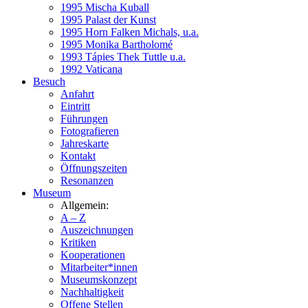
1995 Mischa Kuball
1995 Palast der Kunst
1995 Horn Falken Michals, u.a.
1995 Monika Bartholomé
1993 Tápies Thek Tuttle u.a.
1992 Vaticana
Besuch
Anfahrt
Eintritt
Führungen
Fotografieren
Jahreskarte
Kontakt
Öffnungszeiten
Resonanzen
Museum
Allgemein:
A – Z
Auszeichnungen
Kritiken
Kooperationen
Mitarbeiter*innen
Museumskonzept
Nachhaltigkeit
Offene Stellen