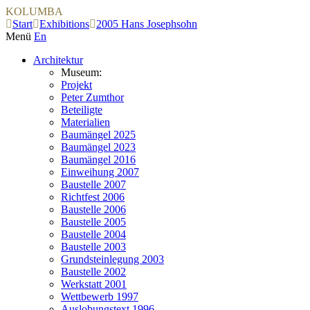
KOLUMBA
Start
Exhibitions
2005 Hans Josephsohn
Menü
En
Architektur
Museum:
Projekt
Peter Zumthor
Beteiligte
Materialien
Baumängel 2025
Baumängel 2023
Baumängel 2016
Einweihung 2007
Baustelle 2007
Richtfest 2006
Baustelle 2006
Baustelle 2005
Baustelle 2004
Baustelle 2003
Grundsteinlegung 2003
Baustelle 2002
Werkstatt 2001
Wettbewerb 1997
Auslobungstext 1996