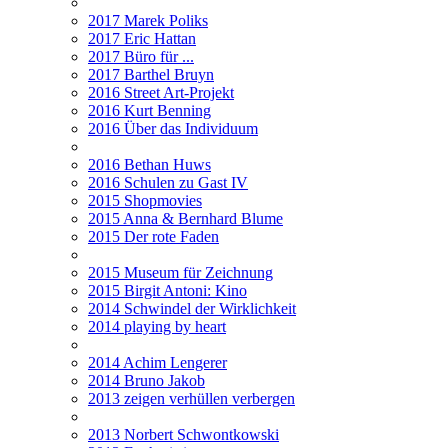
2017 Marek Poliks
2017 Eric Hattan
2017 Büro für ...
2017 Barthel Bruyn
2016 Street Art-Projekt
2016 Kurt Benning
2016 Über das Individuum
2016 Bethan Huws
2016 Schulen zu Gast IV
2015 Shopmovies
2015 Anna & Bernhard Blume
2015 Der rote Faden
2015 Museum für Zeichnung
2015 Birgit Antoni: Kino
2014 Schwindel der Wirklichkeit
2014 playing by heart
2014 Achim Lengerer
2014 Bruno Jakob
2013 zeigen verhüllen verbergen
2013 Norbert Schwontkowski