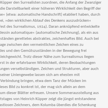
Küpper den Surrealisten zuordnen, die Anfang der Zwanziger
ie Darstellbarkeit einer höheren Wirklichkeit den Begriff der
e« (etwa: automatische Handschrift) etabliert haben, durch
sei, »den wirklichen Ablauf des Denkens auszudrücken«
est des Surrealismus, 1924). Daran anknüpfend entwickelte
essin automatique« (automatische Zeichnung), als ein aus
ständen gerettetes abstraktes, zeichenhaftes Bild. Auch bei
age zwischen den vermeintlichen Zeichen eines zu
des und den Gemütszuständen in der Bewegung frei
Gleichgewicht. Trotz dieser Nähe zum Surrealismus liegen
st in der erfahrbaren Wirklichkeit, deren Beobachtungen
nungen verselbständigen. Zeichen und Strukturen, aber auch
seiner Liniengewebe lassen sich am ehesten mit
 Verbindung bringen, etwa dem Tanz der Mücken im
es Bild zu konkret ist, der mag sich allein an dem
um dieser Blätter erfreuen. Unsere Sommerausstellung aus
tstages von Heinrich Küpper zeigt die jüngst entstandene
astlosen Zeichners, dem Kolumba überdies die Schenkung