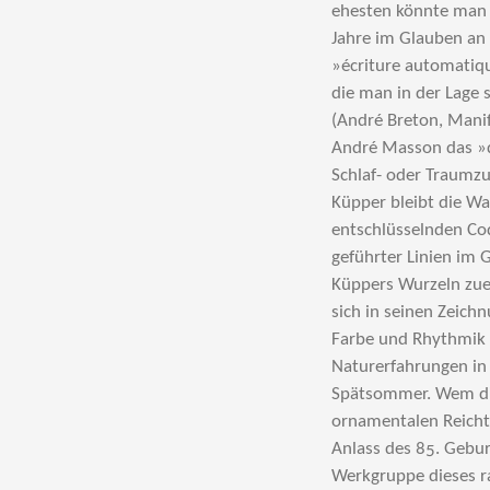
ehesten könnte man 
Jahre im Glauben an d
»écriture automatiqu
die man in der Lage 
(André Breton, Manif
André Masson das »d
Schlaf- oder Traumzu
Küpper bleibt die Wa
entschlüsselnden Co
geführter Linien im 
Küppers Wurzeln zuer
sich in seinen Zeich
Farbe und Rhythmik 
Naturerfahrungen in
Spätsommer. Wem dies
ornamentalen Reicht
Anlass des 85. Gebur
Werkgruppe dieses r