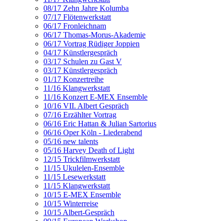
08/17 Zehn Jahre Kolumba
07/17 Flötenwerkstatt
06/17 Fronleichnam
06/17 Thomas-Morus-Akademie
06/17 Vortrag Rüdiger Joppien
04/17 Künstlergespräch
03/17 Schulen zu Gast V
03/17 Künstlergespräch
01/17 Konzertreihe
11/16 Klangwerkstatt
11/16 Konzert E-MEX Ensemble
10/16 VII. Albert Gespräch
07/16 Erzählter Vortrag
06/16 Eric Hattan & Julian Sartorius
06/16 Oper Köln - Liederabend
05/16 new talents
05/16 Harvey Death of Light
12/15 Trickfilmwerkstatt
11/15 Ukulelen-Ensemble
11/15 Lesewerkstatt
11/15 Klangwerkstatt
10/15 E-MEX Ensemble
10/15 Winterreise
10/15 Albert-Gespräch