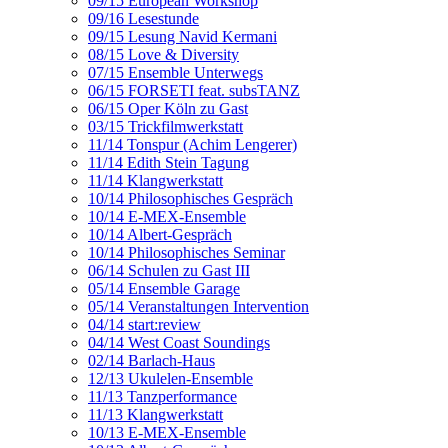
09/15 European Workshop
09/16 Lesestunde
09/15 Lesung Navid Kermani
08/15 Love & Diversity
07/15 Ensemble Unterwegs
06/15 FORSETI feat. subsTANZ
06/15 Oper Köln zu Gast
03/15 Trickfilmwerkstatt
11/14 Tonspur (Achim Lengerer)
11/14 Edith Stein Tagung
11/14 Klangwerkstatt
10/14 Philosophisches Gespräch
10/14 E-MEX-Ensemble
10/14 Albert-Gespräch
10/14 Philosophisches Seminar
06/14 Schulen zu Gast III
05/14 Ensemble Garage
05/14 Veranstaltungen Intervention
04/14 start:review
04/14 West Coast Soundings
02/14 Barlach-Haus
12/13 Ukulelen-Ensemble
11/13 Tanzperformance
11/13 Klangwerkstatt
10/13 E-MEX-Ensemble