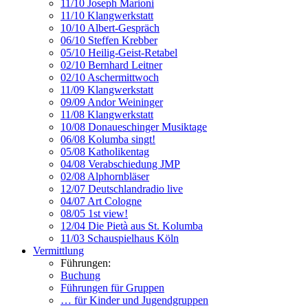
11/10 Joseph Marioni
11/10 Klangwerkstatt
10/10 Albert-Gespräch
06/10 Steffen Krebber
05/10 Heilig-Geist-Retabel
02/10 Bernhard Leitner
02/10 Aschermittwoch
11/09 Klangwerkstatt
09/09 Andor Weininger
11/08 Klangwerkstatt
10/08 Donaueschinger Musiktage
06/08 Kolumba singt!
05/08 Katholikentag
04/08 Verabschiedung JMP
02/08 Alphornbläser
12/07 Deutschlandradio live
04/07 Art Cologne
08/05 1st view!
12/04 Die Pietà aus St. Kolumba
11/03 Schauspielhaus Köln
Vermittlung
Führungen:
Buchung
Führungen für Gruppen
… für Kinder und Jugendgruppen