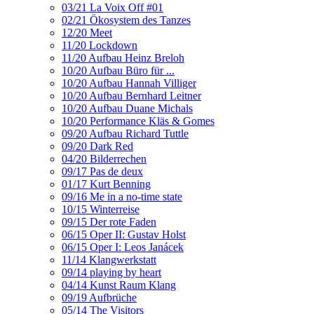
03/21 La Voix Off #01
02/21 Ökosystem des Tanzes
12/20 Meet
11/20 Lockdown
11/20 Aufbau Heinz Breloh
10/20 Aufbau Büro für ...
10/20 Aufbau Hannah Villiger
10/20 Aufbau Bernhard Leitner
10/20 Aufbau Duane Michals
10/20 Performance Kläs & Gomes
09/20 Aufbau Richard Tuttle
09/20 Dark Red
04/20 Bilderrechen
09/17 Pas de deux
01/17 Kurt Benning
09/16 Me in a no-time state
10/15 Winterreise
09/15 Der rote Faden
06/15 Oper II: Gustav Holst
06/15 Oper I: Leos Janácek
11/14 Klangwerkstatt
09/14 playing by heart
04/14 Kunst Raum Klang
09/19 Aufbrüche
05/14 The Visitors