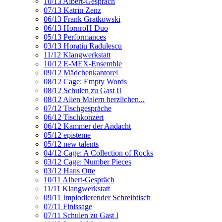
10/13 Albert-Gespräch
07/13 Katrin Zenz
06/13 Frank Gratkowski
06/13 HornroH Duo
05/13 Performances
03/13 Horatiu Radulescu
11/12 Klangwerkstatt
10/12 E-MEX-Ensemble
09/12 Mädchenkantorei
08/12 Cage: Empty Words
08/12 Schulen zu Gast II
08/12 Allen Malern herzlichen...
07/12 Tischgespräche
06/12 Tischkonzert
06/12 Kammer der Andacht
05/12 episteme
05/12 new talents
04/12 Cage: A Collection of Rocks
03/12 Cage: Number Pieces
03/12 Hans Otte
10/11 Albert-Gespräch
11/11 Klangwerkstatt
09/11 Implodierender Schreibtisch
07/11 Finissage
07/11 Schulen zu Gast I