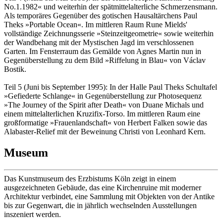
No.1.1982« und weiterhin der spätmittelalterliche Schmerzensmann.
Als temporäres Gegenüber des gotischen Hausaltärchens Paul
Theks »Portable Ocean«. Im mittleren Raum Rune Mields'
vollständige Zeichnungsserie »Steinzeitgeometrie« sowie weiterhin
der Wandbehang mit der Mystischen Jagd im verschlossenen
Garten. Im Fensterraum das Gemälde von Agnes Martin nun in
Gegenüberstellung zu dem Bild »Riffelung in Blau« von Václav
Bostik.
Teil 5 (Juni bis September 1995): In der Halle Paul Theks Schultafel
»Gefiederte Schlange« in Gegenüberstellung zur Photosequenz
»The Journey of the Spirit after Death« von Duane Michals und
einem mittelalterlichen Kruzifix-Torso. Im mittleren Raum eine
großformatige »Frauenlandschaft« von Herbert Falken sowie das
Alabaster-Relief mit der Beweinung Christi von Leonhard Kern.
Museum
Das Kunstmuseum des Erzbistums Köln zeigt in einem
ausgezeichneten Gebäude, das eine Kirchenruine mit moderner
Architektur verbindet, eine Sammlung mit Objekten von der Antike
bis zur Gegenwart, die in jährlich wechselnden Ausstellungen
inszeniert werden.