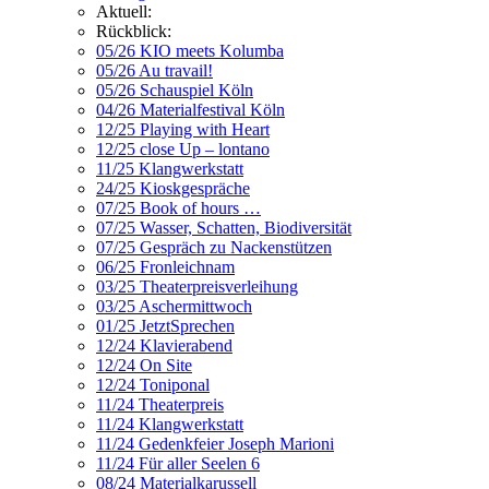
Aktuell:
Rückblick:
05/26 KIO meets Kolumba
05/26 Au travail!
05/26 Schauspiel Köln
04/26 Materialfestival Köln
12/25 Playing with Heart
12/25 close Up – lontano
11/25 Klangwerkstatt
24/25 Kioskgespräche
07/25 Book of hours …
07/25 Wasser, Schatten, Biodiversität
07/25 Gespräch zu Nackenstützen
06/25 Fronleichnam
03/25 Theaterpreisverleihung
03/25 Aschermittwoch
01/25 JetztSprechen
12/24 Klavierabend
12/24 On Site
12/24 Toniponal
11/24 Theaterpreis
11/24 Klangwerkstatt
11/24 Gedenkfeier Joseph Marioni
11/24 Für aller Seelen 6
08/24 Materialkarussell