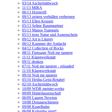
03/14 Aschermittwoch
11/13 MIRA
06/13 HornroH
09/13 zeigen verhüllen verbergen
05/13 Ellen Keusen
05/13 Seline Baumgartner
05/13 Manos Tsangaris
05/13 trotz Natur und Augenschein
09/12 Art is Liturgy
06/12 Kammer der Andacht
04/12 Collection of Rocks
08/11 Finissage Noli me tangere
11/11 Klangwerkstatt
09/11 denken
07/11 Noli me tangere - reloaded
11/10 Klangwerkstatt
09/10 Noli me tangere
05/10 Heilig-Geist-Retabel
02/10 Aschermittwoch
10/09 WDR meister.werke
09/09 Hinterlassenschaft
06/09 Lauren Newton
10/08 Donaueschingen
09/08 Kugelbahn
06/08 Kolumba singt!