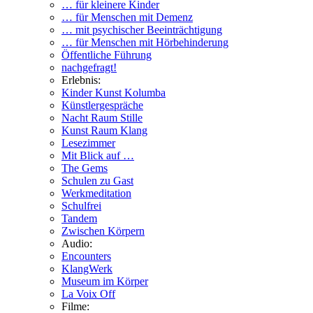
… für kleinere Kinder
… für Menschen mit Demenz
… mit psychischer Beeinträchtigung
… für Menschen mit Hörbehinderung
Öffentliche Führung
nachgefragt!
Erlebnis:
Kinder Kunst Kolumba
Künstlergespräche
Nacht Raum Stille
Kunst Raum Klang
Lesezimmer
Mit Blick auf …
The Gems
Schulen zu Gast
Werkmeditation
Schulfrei
Tandem
Zwischen Körpern
Audio:
Encounters
KlangWerk
Museum im Körper
La Voix Off
Filme: