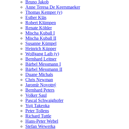
Bruno Jakob
Anne Teresa De Keersmaeker
Thomas Kemper (v)
Esther Kläs
Robert Klümpen
Renate Köhler
Mischa Kuball I
Mischa Kuball II
Susanne Kümpel
Heinrich Küpper
Wolfgang Laib (v)
Bernhard Leitner
Bärbel Messmann I
Bärbel Messmann II
Duane Michals
Chris Newman
Jaromír Novotný
Bernhard Peters
Volker Saul
Pascal Schwaighofer
Yuji Takeoka
Peter Tollens
Richard Tuttle
Hans-Peter Webel
Stefan Wewerka