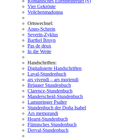
Romanisches Elfenbeinrelief (v)
Vier Gekrönte
Veilchenmadonna
Ortswechsel:
Anno-Schrein
Severin-Zyklus
Barthel Bruyn
Pas de deux
In die Weite
Handschriften:
Digitalisierte Handschriften
Laval-Stundenbuch
ars vivendi – ars moriendi
Brügger Stundenbuch
Clarence-Stundenbuch
Manderscheid-Stundenbuch
Lamspringer Psalter
Stundenbuch der Doña Isabel
Ars memorandi
Hearst-Stundenbuch
Flämisches Stundenbuch
Derval-Stundenbuch