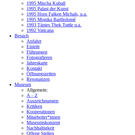
1995 Mischa Kuball
1995 Palast der Kunst
1995 Horn Falken Michals, u.a.
1995 Monika Bartholomé
1993 Tápies Thek Tuttle u.a.
1992 Vaticana
Besuch
Anfahrt
Eintritt
Führungen
Fotografieren
Jahreskarte
Kontakt
Öffnungszeiten
Resonanzen
Museum
Allgemein:
A – Z
Auszeichnungen
Kritiken
Kooperationen
Mitarbeiter*innen
Museumskonzept
Nachhaltigkeit
Offene Stellen