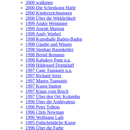
2000 walkmen
2000 Die Schenkung Härle
2000 Kinderzeichnungen
2000 Über die Wirklichkeit
1999 Andor Weininger
1999 Joseph Marioni
1999 Andy Warhol
1998 Kunsthalle Baden-Baden
1998 Glaube und Wissen
1998 Stephan Baumkötter
1998 Bernd Ikemann
1998 Kabakov Pane u.a.
1998 Hildegard Domizlaff
1997 Cage Tsangaris u.a.
1997 Richard Serra
1997 Manos Tsangaris
1997 Kunst-Station
1997 Klaus vom Bruch
1997 Über den Ort: Kolumba
1996 Über die Ambivalenz
1996 Peter Tollens
1996 Chris Newman
1996 Wolfgang Laib
1995 Frühchristliche Kunst
1996 Über die Farbe