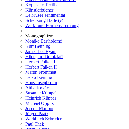
Koptische Textilien
Künstlerbücher
Le Musée sentimental
Schenkung Härle (v)
Werk- und Formensammlung
Monographien:
Monika Bartholomé
Kurt Benning
James Lee Byars
Hildegard Domizlaff
Herbert Falken I
Herbert Falken II
Martin Frommelt
Leiko Ikemura
Hans Josephsohn
Attila Kovács
Susanne Kümpel
Heinrich Küpper
Michael Oppitz
Joseph Marioni
Jürgen Paatz
Werkbuch Schriefers
Paul Thek