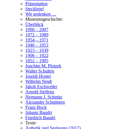
Präsentation
Steckbrief
Wir gedenken …
Museumsgeschichte:
Überblick
1990 – 2007
1972 – 1989
1954 – 1971
1940 – 1953
1923 – 1939
1906 – 1922
1852 – 1905
Joachim M. Plotzek
Walter Schulten
Joseph Hoster
Wilhelm Neuß
Jakob Eschweiler
Arnold Steffens
Hermann J. Schmitz
Alexander Schnütgen
Franz Bock
Johann Baudri
Friedrich Baudri
Texte:
Ästhetik und Seelsorge (2017)