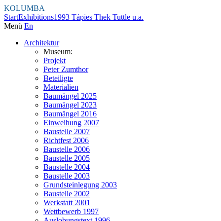
KOLUMBA
Start
Exhibitions
1993 Tápies Thek Tuttle u.a.
Menü
En
Architektur
Museum:
Projekt
Peter Zumthor
Beteiligte
Materialien
Baumängel 2025
Baumängel 2023
Baumängel 2016
Einweihung 2007
Baustelle 2007
Richtfest 2006
Baustelle 2006
Baustelle 2005
Baustelle 2004
Baustelle 2003
Grundsteinlegung 2003
Baustelle 2002
Werkstatt 2001
Wettbewerb 1997
Auslobungstext 1996