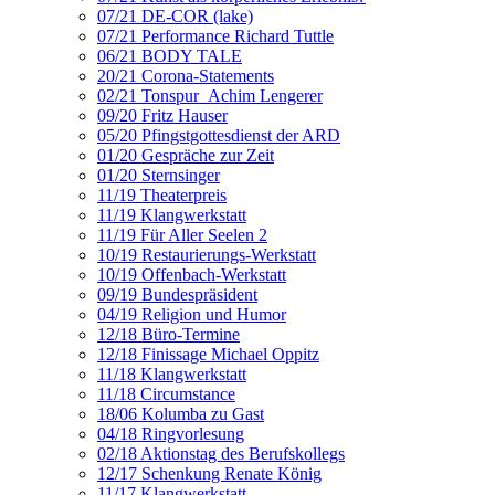
07/21 DE-COR (lake)
07/21 Performance Richard Tuttle
06/21 BODY TALE
20/21 Corona-Statements
02/21 Tonspur_Achim Lengerer
09/20 Fritz Hauser
05/20 Pfingstgottesdienst der ARD
01/20 Gespräche zur Zeit
01/20 Sternsinger
11/19 Theaterpreis
11/19 Klangwerkstatt
11/19 Für Aller Seelen 2
10/19 Restaurierungs-Werkstatt
10/19 Offenbach-Werkstatt
09/19 Bundespräsident
04/19 Religion und Humor
12/18 Büro-Termine
12/18 Finissage Michael Oppitz
11/18 Klangwerkstatt
11/18 Circumstance
18/06 Kolumba zu Gast
04/18 Ringvorlesung
02/18 Aktionstag des Berufskollegs
12/17 Schenkung Renate König
11/17 Klangwerkstatt