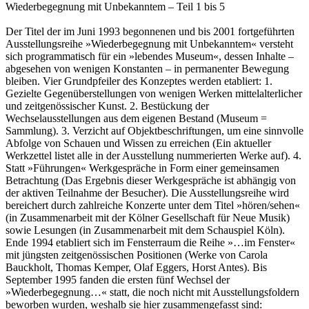
Wiederbegegnung mit Unbekanntem – Teil 1 bis 5
Der Titel der im Juni 1993 begonnenen und bis 2001 fortgeführten
Ausstellungsreihe »Wiederbegegnung mit Unbekanntem« versteht
sich programmatisch für ein »lebendes Museum«, dessen Inhalte –
abgesehen von wenigen Konstanten – in permanenter Bewegung
bleiben. Vier Grundpfeiler des Konzeptes werden etabliert: 1.
Gezielte Gegenüberstellungen von wenigen Werken mittelalterlicher
und zeitgenössischer Kunst. 2. Bestückung der
Wechselausstellungen aus dem eigenen Bestand (Museum =
Sammlung). 3. Verzicht auf Objektbeschriftungen, um eine sinnvolle
Abfolge von Schauen und Wissen zu erreichen (Ein aktueller
Werkzettel listet alle in der Ausstellung nummerierten Werke auf). 4.
Statt »Führungen« Werkgespräche in Form einer gemeinsamen
Betrachtung (Das Ergebnis dieser Werkgespräche ist abhängig von
der aktiven Teilnahme der Besucher). Die Ausstellungsreihe wird
bereichert durch zahlreiche Konzerte unter dem Titel »hören/sehen«
(in Zusammenarbeit mit der Kölner Gesellschaft für Neue Musik)
sowie Lesungen (in Zusammenarbeit mit dem Schauspiel Köln).
Ende 1994 etabliert sich im Fensterraum die Reihe »…im Fenster«
mit jüngsten zeitgenössischen Positionen (Werke von Carola
Bauckholt, Thomas Kemper, Olaf Eggers, Horst Antes). Bis
September 1995 fanden die ersten fünf Wechsel der
»Wiederbegegnung…« statt, die noch nicht mit Ausstellungsfoldern
beworben wurden, weshalb sie hier zusammengefasst sind: