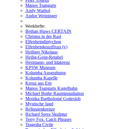
Peter Tollens
Manos Tsangaris
Andy Warhol
Andor Weininger
Werkhefte:
Bethan Huws CERTAIN
Christus in der Rast
Elfenbeindiptychon
Elfenbeinkruzifixus (v)
Heiliger Nikolaus
Heilig-Geist-Retabel
Herimann- und Idakreuz
KPSW Museum
Kolumba Ausgrabung
Kolumba Kapelle
Kreuz aus Erp
Manos Tsangaris Kugelbahn
Michael Buthe Rauminstallation
Monika Bartholomé Gotteslob
Mystische Jagd
Reliquienkreuze
Richard Serra Skulptur
Terry Fox. Catch Phrases
Tragedia Civile