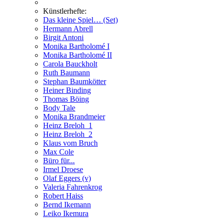
Künstlerhefte:
Das kleine Spiel… (Set)
Hermann Abrell
Birgit Antoni
Monika Bartholomé I
Monika Bartholomé II
Carola Bauckholt
Ruth Baumann
Stephan Baumkötter
Heiner Binding
Thomas Böing
Body Tale
Monika Brandmeier
Heinz Breloh_1
Heinz Breloh_2
Klaus vom Bruch
Max Cole
Büro für...
Irmel Droese
Olaf Eggers (v)
Valeria Fahrenkrog
Robert Haiss
Bernd Ikemann
Leiko Ikemura