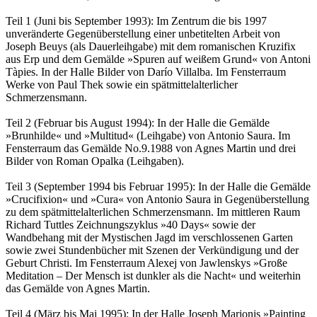
Teil 1 (Juni bis September 1993): Im Zentrum die bis 1997
unveränderte Gegenüberstellung einer unbetitelten Arbeit von
Joseph Beuys (als Dauerleihgabe) mit dem romanischen Kruzifix
aus Erp und dem Gemälde »Spuren auf weißem Grund« von Antoni
Tàpies. In der Halle Bilder von Darío Villalba. Im Fensterraum
Werke von Paul Thek sowie ein spätmittelalterlicher
Schmerzensmann.
Teil 2 (Februar bis August 1994): In der Halle die Gemälde
»Brunhilde« und »Multitud« (Leihgabe) von Antonio Saura. Im
Fensterraum das Gemälde No.9.1988 von Agnes Martin und drei
Bilder von Roman Opalka (Leihgaben).
Teil 3 (September 1994 bis Februar 1995): In der Halle die Gemälde
»Crucifixion« und »Cura« von Antonio Saura in Gegenüberstellung
zu dem spätmittelalterlichen Schmerzensmann. Im mittleren Raum
Richard Tuttles Zeichnungszyklus »40 Days« sowie der
Wandbehang mit der Mystischen Jagd im verschlossenen Garten
sowie zwei Stundenbücher mit Szenen der Verkündigung und der
Geburt Christi. Im Fensterraum Alexej von Jawlenskys »Große
Meditation – Der Mensch ist dunkler als die Nacht« und weiterhin
das Gemälde von Agnes Martin.
Teil 4 (März bis Mai 1995): In der Halle Joseph Marionis »Painting