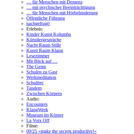
… für Menschen mit Demenz
… mit psychischer Beeinträchtigung
… für Menschen mit Hörbehinderung
Öffentliche Führung
nachgefragt!
Erlebnis:
Kinder Kunst Kolumba
Künstlergespräche
Nacht Raum Stille
Kunst Raum Klang
Lesezimmer
Mit Blick auf …
The Gems
Schulen zu Gast
Werkmeditation
Schulfrei
Tandem
Zwischen Körpern
Audio:
Encounters
KlangWerk
Museum im Körper
La Voix Off
Filme:
09/25 »make the secrets productive!«