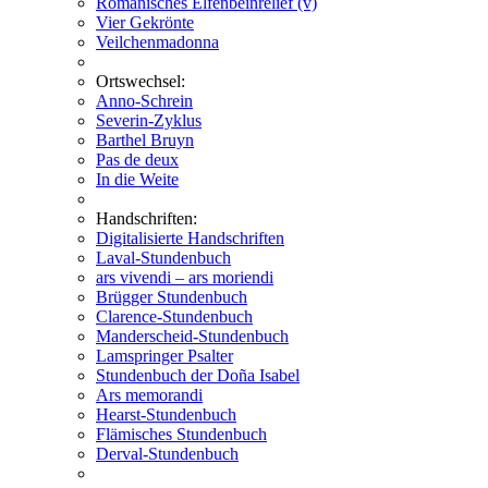
Romanisches Elfenbeinrelief (v)
Vier Gekrönte
Veilchenmadonna
Ortswechsel:
Anno-Schrein
Severin-Zyklus
Barthel Bruyn
Pas de deux
In die Weite
Handschriften:
Digitalisierte Handschriften
Laval-Stundenbuch
ars vivendi – ars moriendi
Brügger Stundenbuch
Clarence-Stundenbuch
Manderscheid-Stundenbuch
Lamspringer Psalter
Stundenbuch der Doña Isabel
Ars memorandi
Hearst-Stundenbuch
Flämisches Stundenbuch
Derval-Stundenbuch