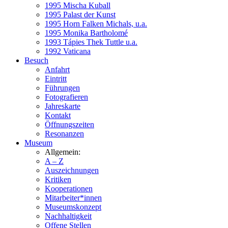
1995 Mischa Kuball
1995 Palast der Kunst
1995 Horn Falken Michals, u.a.
1995 Monika Bartholomé
1993 Tápies Thek Tuttle u.a.
1992 Vaticana
Besuch
Anfahrt
Eintritt
Führungen
Fotografieren
Jahreskarte
Kontakt
Öffnungszeiten
Resonanzen
Museum
Allgemein:
A – Z
Auszeichnungen
Kritiken
Kooperationen
Mitarbeiter*innen
Museumskonzept
Nachhaltigkeit
Offene Stellen