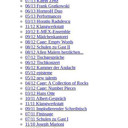
07/13 Katrin Zenz
06/13 Frank Gratkowski
06/13 HornroH Duo
05/13 Performances
03/13 Horatiu Radulescu
11/12 Klangwerkstatt
10/12 E-MEX-Ensemble
09/12 Mädchenkantorei
08/12 Cage: Empty Words
08/12 Schulen zu Gast II
08/12 Allen Malern herzlichen...
07/12 Tischgespräche
06/12 Tischkonzert
06/12 Kammer der Andacht
05/12 episteme
05/12 new talents
04/12 Cage: A Collection of Rocks
03/12 Cage: Number Pieces
03/12 Hans Otte
10/11 Albert-Gespräch
11/11 Klangwerkstatt
09/11 Implodierender Schreibtisch
07/11 Finissage
07/11 Schulen zu Gast I
11/10 Joseph Marioni