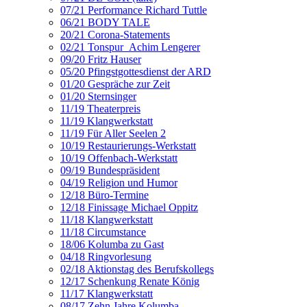
07/21 Performance Richard Tuttle
06/21 BODY TALE
20/21 Corona-Statements
02/21 Tonspur_Achim Lengerer
09/20 Fritz Hauser
05/20 Pfingstgottesdienst der ARD
01/20 Gespräche zur Zeit
01/20 Sternsinger
11/19 Theaterpreis
11/19 Klangwerkstatt
11/19 Für Aller Seelen 2
10/19 Restaurierungs-Werkstatt
10/19 Offenbach-Werkstatt
09/19 Bundespräsident
04/19 Religion und Humor
12/18 Büro-Termine
12/18 Finissage Michael Oppitz
11/18 Klangwerkstatt
11/18 Circumstance
18/06 Kolumba zu Gast
04/18 Ringvorlesung
02/18 Aktionstag des Berufskollegs
12/17 Schenkung Renate König
11/17 Klangwerkstatt
08/17 Zehn Jahre Kolumba