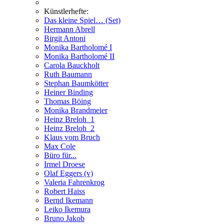
Künstlerhefte:
Das kleine Spiel… (Set)
Hermann Abrell
Birgit Antoni
Monika Bartholomé I
Monika Bartholomé II
Carola Bauckholt
Ruth Baumann
Stephan Baumkötter
Heiner Binding
Thomas Böing
Monika Brandmeier
Heinz Breloh_1
Heinz Breloh_2
Klaus vom Bruch
Max Cole
Büro für...
Irmel Droese
Olaf Eggers (v)
Valeria Fahrenkrog
Robert Haiss
Bernd Ikemann
Leiko Ikemura
Bruno Jakob