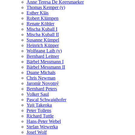
Anne Teresa De Keersmaeker
Thomas Kemper (v)
Esther Kläs
Robert Klümpen
Renate Köhler
Mischa Kuball I
Mischa Kuball II
Susanne Kümpel
Heinrich Küpper
Wolfgang Laib (v)
Bernhard Leitner
Bärbel Messmann I
Bärbel Messmann II
Duane Michals
Chris Newman
Jaromír Novotný
Bernhard Peters
Volker Saul
Pascal Schwaighofer
Yuji Takeoka
Peter Tollens
Richard Tuttle
Hans-Peter Webel
Stefan Wewerka
Josef Wolf