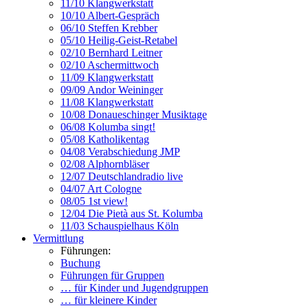
11/10 Klangwerkstatt
10/10 Albert-Gespräch
06/10 Steffen Krebber
05/10 Heilig-Geist-Retabel
02/10 Bernhard Leitner
02/10 Aschermittwoch
11/09 Klangwerkstatt
09/09 Andor Weininger
11/08 Klangwerkstatt
10/08 Donaueschinger Musiktage
06/08 Kolumba singt!
05/08 Katholikentag
04/08 Verabschiedung JMP
02/08 Alphornbläser
12/07 Deutschlandradio live
04/07 Art Cologne
08/05 1st view!
12/04 Die Pietà aus St. Kolumba
11/03 Schauspielhaus Köln
Vermittlung
Führungen:
Buchung
Führungen für Gruppen
… für Kinder und Jugendgruppen
… für kleinere Kinder