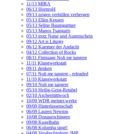
11/13 MIRA
06/13 HornroH
09/13 zeigen verhüllen verbergen
05/13 Ellen Keusen
05/13 Seline Baumgartner
05/13 Manos Tsangaris
05/13 trotz Natur und Augenschein
09/12 Art is Liturgy
06/12 Kammer der Andacht
04/12 Collection of Rocks
08/11 Finissage Noli me tangere
11/11 Klangwerkstatt
09/11 denken
07/11 Noli me tangere - reloaded
11/10 Klangwerkstatt
09/10 Noli me tangere
05/10 Heilig-Geist-Retabel
02/10 Aschermittwoch
10/09 WDR meister.werke
09/09 Hinterlassenschaft
06/09 Lauren Newton
10/08 Donaueschingen
09/08 Kugelbahn
06/08 Kolumba singt!
04/08 Verabschiedung JMP