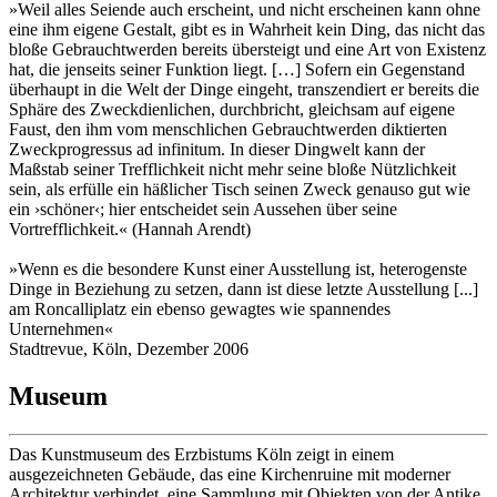
»Weil alles Seiende auch erscheint, und nicht erscheinen kann ohne
eine ihm eigene Gestalt, gibt es in Wahrheit kein Ding, das nicht das
bloße Gebrauchtwerden bereits übersteigt und eine Art von Existenz
hat, die jenseits seiner Funktion liegt. […] Sofern ein Gegenstand
überhaupt in die Welt der Dinge eingeht, transzendiert er bereits die
Sphäre des Zweckdienlichen, durchbricht, gleichsam auf eigene
Faust, den ihm vom menschlichen Gebrauchtwerden diktierten
Zweckprogressus ad infinitum. In dieser Dingwelt kann der
Maßstab seiner Trefflichkeit nicht mehr seine bloße Nützlichkeit
sein, als erfülle ein häßlicher Tisch seinen Zweck genauso gut wie
ein ›schöner‹; hier entscheidet sein Aussehen über seine
Vortrefflichkeit.« (Hannah Arendt)
»Wenn es die besondere Kunst einer Ausstellung ist, heterogenste
Dinge in Beziehung zu setzen, dann ist diese letzte Ausstellung [...]
am Roncalliplatz ein ebenso gewagtes wie spannendes
Unternehmen«
Stadtrevue, Köln, Dezember 2006
Museum
Das Kunstmuseum des Erzbistums Köln zeigt in einem
ausgezeichneten Gebäude, das eine Kirchenruine mit moderner
Architektur verbindet, eine Sammlung mit Objekten von der Antike