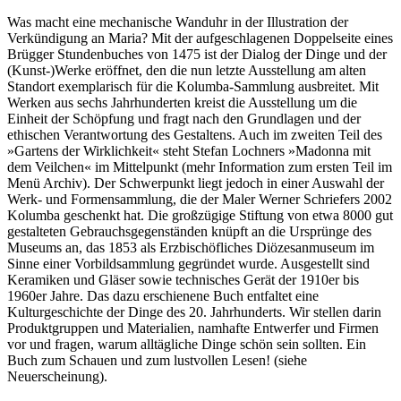
Was macht eine mechanische Wanduhr in der Illustration der
Verkündigung an Maria? Mit der aufgeschlagenen Doppelseite eines
Brügger Stundenbuches von 1475 ist der Dialog der Dinge und der
(Kunst-)Werke eröffnet, den die nun letzte Ausstellung am alten
Standort exemplarisch für die Kolumba-Sammlung ausbreitet. Mit
Werken aus sechs Jahrhunderten kreist die Ausstellung um die
Einheit der Schöpfung und fragt nach den Grundlagen und der
ethischen Verantwortung des Gestaltens. Auch im zweiten Teil des
»Gartens der Wirklichkeit« steht Stefan Lochners »Madonna mit
dem Veilchen« im Mittelpunkt (mehr Information zum ersten Teil im
Menü Archiv). Der Schwerpunkt liegt jedoch in einer Auswahl der
Werk- und Formensammlung, die der Maler Werner Schriefers 2002
Kolumba geschenkt hat. Die großzügige Stiftung von etwa 8000 gut
gestalteten Gebrauchsgegenständen knüpft an die Ursprünge des
Museums an, das 1853 als Erzbischöfliches Diözesanmuseum im
Sinne einer Vorbildsammlung gegründet wurde. Ausgestellt sind
Keramiken und Gläser sowie technisches Gerät der 1910er bis
1960er Jahre. Das dazu erschienene Buch entfaltet eine
Kulturgeschichte der Dinge des 20. Jahrhunderts. Wir stellen darin
Produktgruppen und Materialien, namhafte Entwerfer und Firmen
vor und fragen, warum alltägliche Dinge schön sein sollten. Ein
Buch zum Schauen und zum lustvollen Lesen! (siehe
Neuerscheinung).