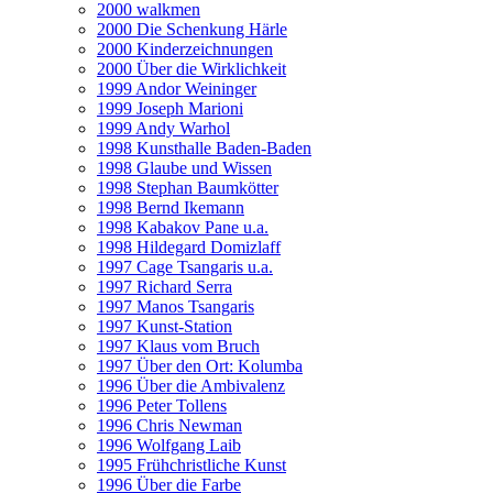
2000 walkmen
2000 Die Schenkung Härle
2000 Kinderzeichnungen
2000 Über die Wirklichkeit
1999 Andor Weininger
1999 Joseph Marioni
1999 Andy Warhol
1998 Kunsthalle Baden-Baden
1998 Glaube und Wissen
1998 Stephan Baumkötter
1998 Bernd Ikemann
1998 Kabakov Pane u.a.
1998 Hildegard Domizlaff
1997 Cage Tsangaris u.a.
1997 Richard Serra
1997 Manos Tsangaris
1997 Kunst-Station
1997 Klaus vom Bruch
1997 Über den Ort: Kolumba
1996 Über die Ambivalenz
1996 Peter Tollens
1996 Chris Newman
1996 Wolfgang Laib
1995 Frühchristliche Kunst
1996 Über die Farbe