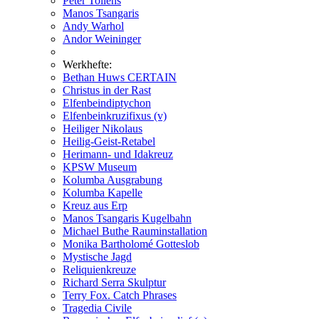
Peter Tollens
Manos Tsangaris
Andy Warhol
Andor Weininger
Werkhefte:
Bethan Huws CERTAIN
Christus in der Rast
Elfenbeindiptychon
Elfenbeinkruzifixus (v)
Heiliger Nikolaus
Heilig-Geist-Retabel
Herimann- und Idakreuz
KPSW Museum
Kolumba Ausgrabung
Kolumba Kapelle
Kreuz aus Erp
Manos Tsangaris Kugelbahn
Michael Buthe Rauminstallation
Monika Bartholomé Gotteslob
Mystische Jagd
Reliquienkreuze
Richard Serra Skulptur
Terry Fox. Catch Phrases
Tragedia Civile