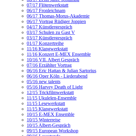
07/17 Flötenwerkstatt
06/17 Fronleichnam
06/17 Thomas-Morus-Akademie
06/17 Vortrag Rüdiger Joppien
04/17 Künstlergespräch
03/17 Schulen zu Gast V
03/17 Künstlergespräch
01/17 Konzertreihe
11/16 Klangwerkstatt
11/16 Konzert E-MEX Ensemble
10/16 VII. Albert Gespräch
07/16 Erzählter Vortrag
06/16 Eric Hattan & Julian Sartorius
06/16 Oper Köln - Liederabend
05/16 new talents
05/16 Harvey Death of Light
12/15 Trickfilmwerkstatt
11/15 Ukulelen-Ensemble
11/15 Lesewerkstatt
11/15 Klangwerkstatt
10/15 E-MEX Ensemble
10/15 Winterreise
10/15 Albert-Gespräch
09/15 European Workshop