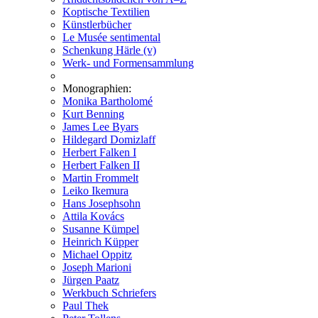
Koptische Textilien
Künstlerbücher
Le Musée sentimental
Schenkung Härle (v)
Werk- und Formensammlung
Monographien:
Monika Bartholomé
Kurt Benning
James Lee Byars
Hildegard Domizlaff
Herbert Falken I
Herbert Falken II
Martin Frommelt
Leiko Ikemura
Hans Josephsohn
Attila Kovács
Susanne Kümpel
Heinrich Küpper
Michael Oppitz
Joseph Marioni
Jürgen Paatz
Werkbuch Schriefers
Paul Thek