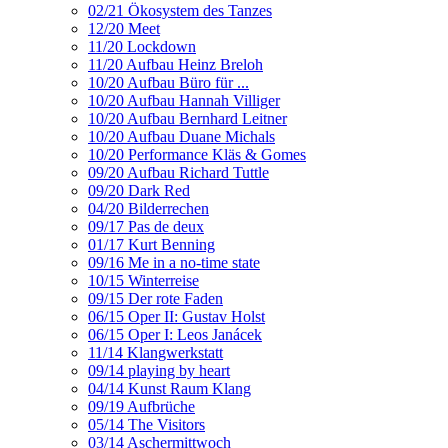
02/21 Ökosystem des Tanzes
12/20 Meet
11/20 Lockdown
11/20 Aufbau Heinz Breloh
10/20 Aufbau Büro für ...
10/20 Aufbau Hannah Villiger
10/20 Aufbau Bernhard Leitner
10/20 Aufbau Duane Michals
10/20 Performance Kläs & Gomes
09/20 Aufbau Richard Tuttle
09/20 Dark Red
04/20 Bilderrechen
09/17 Pas de deux
01/17 Kurt Benning
09/16 Me in a no-time state
10/15 Winterreise
09/15 Der rote Faden
06/15 Oper II: Gustav Holst
06/15 Oper I: Leos Janácek
11/14 Klangwerkstatt
09/14 playing by heart
04/14 Kunst Raum Klang
09/19 Aufbrüche
05/14 The Visitors
03/14 Aschermittwoch