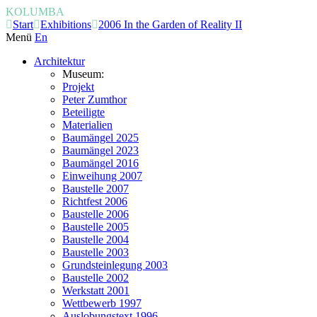
KOLUMBA
Start
Exhibitions
2006 In the Garden of Reality II
Menü
En
Architektur
Museum:
Projekt
Peter Zumthor
Beteiligte
Materialien
Baumängel 2025
Baumängel 2023
Baumängel 2016
Einweihung 2007
Baustelle 2007
Richtfest 2006
Baustelle 2006
Baustelle 2005
Baustelle 2004
Baustelle 2003
Grundsteinlegung 2003
Baustelle 2002
Werkstatt 2001
Wettbewerb 1997
Auslobungstext 1996