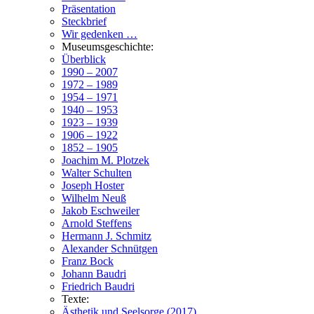
Präsentation
Steckbrief
Wir gedenken …
Museumsgeschichte:
Überblick
1990 – 2007
1972 – 1989
1954 – 1971
1940 – 1953
1923 – 1939
1906 – 1922
1852 – 1905
Joachim M. Plotzek
Walter Schulten
Joseph Hoster
Wilhelm Neuß
Jakob Eschweiler
Arnold Steffens
Hermann J. Schmitz
Alexander Schnütgen
Franz Bock
Johann Baudri
Friedrich Baudri
Texte:
Ästhetik und Seelsorge (2017)