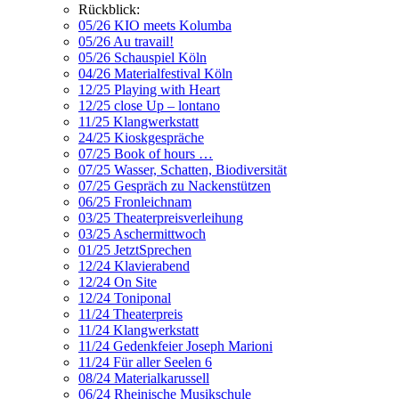
Rückblick:
05/26 KIO meets Kolumba
05/26 Au travail!
05/26 Schauspiel Köln
04/26 Materialfestival Köln
12/25 Playing with Heart
12/25 close Up – lontano
11/25 Klangwerkstatt
24/25 Kioskgespräche
07/25 Book of hours …
07/25 Wasser, Schatten, Biodiversität
07/25 Gespräch zu Nackenstützen
06/25 Fronleichnam
03/25 Theaterpreisverleihung
03/25 Aschermittwoch
01/25 JetztSprechen
12/24 Klavierabend
12/24 On Site
12/24 Toniponal
11/24 Theaterpreis
11/24 Klangwerkstatt
11/24 Gedenkfeier Joseph Marioni
11/24 Für aller Seelen 6
08/24 Materialkarussell
06/24 Rheinische Musikschule