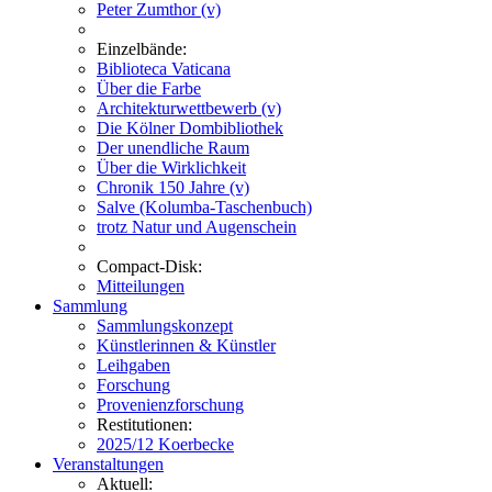
Peter Zumthor (v)
Einzelbände:
Biblioteca Vaticana
Über die Farbe
Architekturwettbewerb (v)
Die Kölner Dombibliothek
Der unendliche Raum
Über die Wirklichkeit
Chronik 150 Jahre (v)
Salve (Kolumba-Taschenbuch)
trotz Natur und Augenschein
Compact-Disk:
Mitteilungen
Sammlung
Sammlungskonzept
Künstlerinnen & Künstler
Leihgaben
Forschung
Provenienzforschung
Restitutionen:
2025/12 Koerbecke
Veranstaltungen
Aktuell: