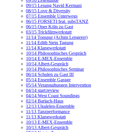
09/16 Lesestunde
09/15 Lesung Navid Kermani
08/15 Love & Diversity
07/15 Ensemble Unterwegs
06/15 FORSETI feat. subsTANZ
06/15 Oper Köln zu Gast
03/15 Trickfilmwerkstatt
11/14 Tonspur (Achim Lengerer)
11/14 Edith Stein Tagung
11/14 Klangwerkstatt
10/14 Philosophisches Gespräch
10/14 E-MEX-Ensemble
10/14 Albert-Gespräch
10/14 Philosophisches Seminar
06/14 Schulen zu Gast III
05/14 Ensemble Garage
05/14 Veranstaltungen Intervention
04/14 start:review
04/14 West Coast Soundings
02/14 Barlach-Haus
12/13 Ukulelen-Ensemble
11/13 Tanzperformance
11/13 Klangwerkstatt
10/13 E-MEX-Ensemble
10/13 Albert-Gespräch