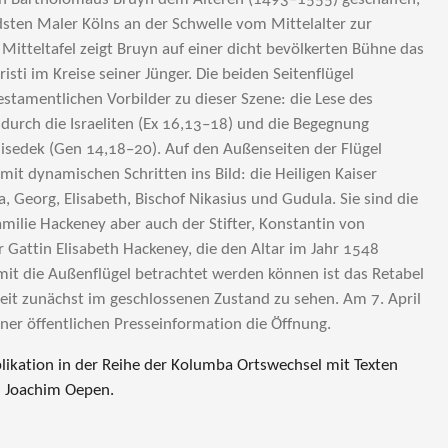
ten Maler Kölns an der Schwelle vom Mittelalter zur
 Mitteltafel zeigt Bruyn auf einer dicht bevölkerten Bühne das
sti im Kreise seiner Jünger. Die beiden Seitenflügel
testamentlichen Vorbilder zu dieser Szene: die Lese des
urch die Israeliten (Ex 16,13–18) und die Begegnung
sedek (Gen 14,18–20). Auf den Außenseiten der Flügel
e mit dynamischen Schritten ins Bild: die Heiligen Kaiser
, Georg, Elisabeth, Bischof Nikasius und Gudula. Sie sind die
amilie Hackeney aber auch der Stifter, Konstantin von
r Gattin Elisabeth Hackeney, die den Altar im Jahr 1548
amit die Außenflügel betrachtet werden können ist das Retabel
eit zunächst im geschlossenen Zustand zu sehen. Am 7. April
ner öffentlichen Presseinformation die Öffnung.
blikation in der Reihe der Kolumba Ortswechsel mit Texten
 Joachim Oepen.