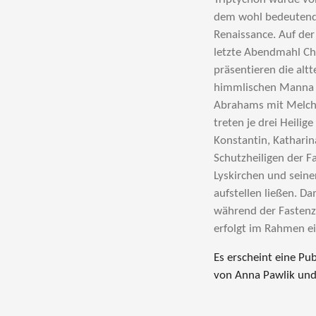
dem wohl bedeutends
Renaissance. Auf der
letzte Abendmahl Chri
präsentieren die alt
himmlischen Manna d
Abrahams mit Melchi
treten je drei Heilig
Konstantin, Katharina
Schutzheiligen der F
Lyskirchen und seine
aufstellen ließen. D
während der Fastenz
erfolgt im Rahmen ei
Es erscheint eine Pu
von Anna Pawlik und