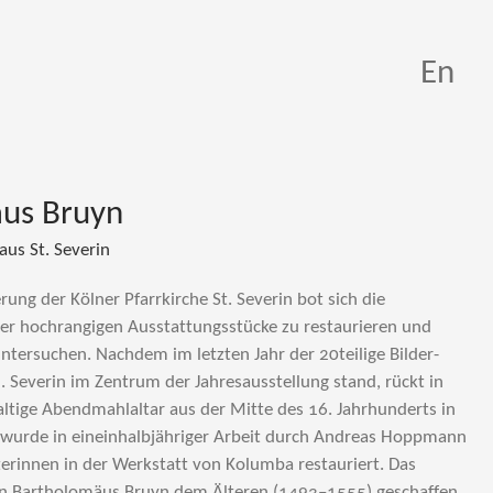
En
us Bruyn
us St. Severin
ung der Kölner Pfarrkirche St. Severin bot sich die
der hochrangigen Ausstattungsstücke zu restaurieren und
untersuchen. Nachdem im letzten Jahr der 20teilige Bilder­
l. Severin im Zentrum der Jahres­aus­stel­lung stand, rückt in
ltige Abendmahl­altar aus der Mitte des 16. Jahrhunderts in
 wurde in eineinhalbjähriger Arbeit durch Andreas Hopp­mann
erinnen in der Werkstatt von Kolumba restauriert. Das
n Bartholomäus Bruyn dem Älteren (1493–1555) geschaffen,