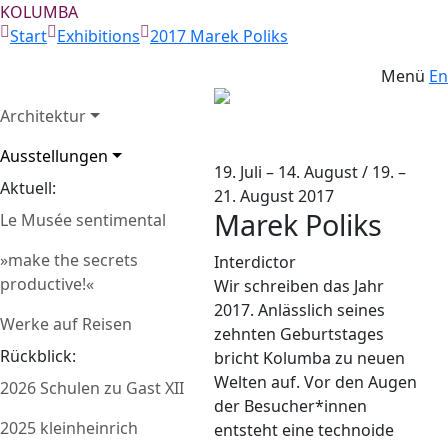
KOLUMBA
Start
Exhibitions
2017 Marek Poliks
Menü
En
Architektur
Zurück
Weit
Ausstellungen
19. Juli – 14. August / 19. –
Aktuell:
21. August 2017
Marek Poliks
Le Musée sentimental
»make the secrets
Interdictor
productive!«
Wir schreiben das Jahr
2017. Anlässlich seines
Werke auf Reisen
zehnten Geburtstages
Rückblick:
bricht Kolumba zu neuen
Welten auf. Vor den Augen
2026 Schulen zu Gast XII
der Besucher*innen
2025 kleinheinrich
entsteht eine technoide