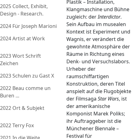
Plastik – Installation,
2025 Collect, Exhibit,
Klangmaschine und Bühne
Design - Research.
zugleich: der
Interdictor
.
Sein Aufbau im musealen
2024 Für Joseph Marioni
Kontext ist Experiment und
2024 Artist at Work
Wagnis, er verändert die
gewohnte Atmosphäre der
Räume in Richtung eines
2023 Wort Schrift
Denk- und Versuchslabors.
Zeichen
Urheber der
2023 Schulen zu Gast X
raumschiffartigen
Konstruktion, deren Titel
2022 Beau comme un
anspielt auf die Flugobjekte
Buren ...
der Filmsaga
Star Wars
, ist
der amerikanische
2022 Ort & Subjekt
Komponist Marek Poliks;
ihr Auftraggeber ist die
2022 Terry Fox
Münchener Biennale –
Festival für
2021 In die Weite