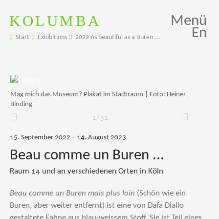
KOLUMBA
Menü
En
Start
Exhibitions
2022 As beautiful as a Buren ...
Mag mich das Museum? Plakat im Stadtraum | Foto: Heiner
Binding
1/31
Zurück
Weiter
15. September 2022 – 14. August 2023
Beau comme un Buren ...
Raum 14 und an verschiedenen Orten in Köln
Beau comme un Buren mais plus loin
(Schön wie ein
Buren, aber weiter entfernt) ist eine von Dafa Diallo
gestaltete Fahne aus blau-weissem Stoff. Sie ist Teil eines