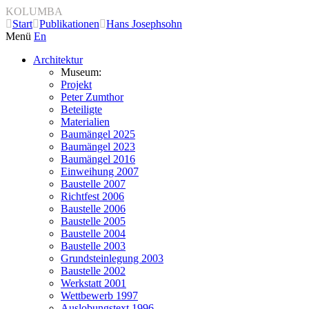
KOLUMBA
Start
Publikationen
Hans Josephsohn
Menü
En
Architektur
Museum:
Projekt
Peter Zumthor
Beteiligte
Materialien
Baumängel 2025
Baumängel 2023
Baumängel 2016
Einweihung 2007
Baustelle 2007
Richtfest 2006
Baustelle 2006
Baustelle 2005
Baustelle 2004
Baustelle 2003
Grundsteinlegung 2003
Baustelle 2002
Werkstatt 2001
Wettbewerb 1997
Auslobungstext 1996