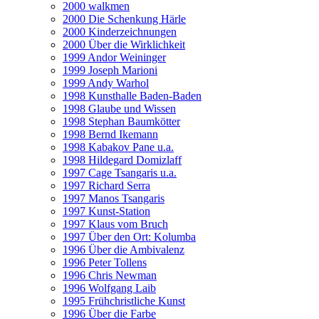
2000 walkmen
2000 Die Schenkung Härle
2000 Kinderzeichnungen
2000 Über die Wirklichkeit
1999 Andor Weininger
1999 Joseph Marioni
1999 Andy Warhol
1998 Kunsthalle Baden-Baden
1998 Glaube und Wissen
1998 Stephan Baumkötter
1998 Bernd Ikemann
1998 Kabakov Pane u.a.
1998 Hildegard Domizlaff
1997 Cage Tsangaris u.a.
1997 Richard Serra
1997 Manos Tsangaris
1997 Kunst-Station
1997 Klaus vom Bruch
1997 Über den Ort: Kolumba
1996 Über die Ambivalenz
1996 Peter Tollens
1996 Chris Newman
1996 Wolfgang Laib
1995 Frühchristliche Kunst
1996 Über die Farbe