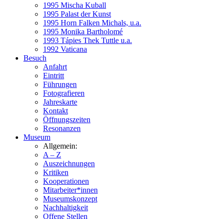
1995 Mischa Kuball
1995 Palast der Kunst
1995 Horn Falken Michals, u.a.
1995 Monika Bartholomé
1993 Tápies Thek Tuttle u.a.
1992 Vaticana
Besuch
Anfahrt
Eintritt
Führungen
Fotografieren
Jahreskarte
Kontakt
Öffnungszeiten
Resonanzen
Museum
Allgemein:
A – Z
Auszeichnungen
Kritiken
Kooperationen
Mitarbeiter*innen
Museumskonzept
Nachhaltigkeit
Offene Stellen