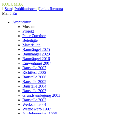
KOLUMBA
Start
Publikationen
Leiko Ikemura
Menü
En
Architektur
Museum:
Projekt
Peter Zumthor
Beteiligte
Materialien
Baumängel 2025
Baumängel 2023
Baumängel 2016
Einweihung 2007
Baustelle 2007
Richtfest 2006
Baustelle 2006
Baustelle 2005
Baustelle 2004
Baustelle 2003
Grundsteinlegung 2003
Baustelle 2002
Werkstatt 2001
Wettbewerb 1997
Auslobungstext 1996