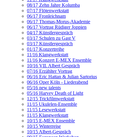
08/17 Zehn Jahre Kolumba
07/17 Flötenwerkstatt
06/17 Fronleichnam
06/17 Thomas-Morus-Akademie
06/17 Vortrag Rüdiger Joppien
04/17 Künstlergespräch
03/17 Schulen zu Gast V
03/17 Künstlergespräch
01/17 Konzertreihe
11/16 Klangwerkstatt
11/16 Konzert E-MEX Ensemble
10/16 VII. Albert Gespräch
07/16 Erzählter Vortrag
06/16 Eric Hattan & Julian Sartorius
06/16 Oper Köln - Liederabend
05/16 new talents
05/16 Harvey Death of Light
12/15 Trickfilmwerkstatt
11/15 Ukulelen-Ensemble
11/15 Lesewerkstatt
11/15 Klangwerkstatt
10/15 E-MEX Ensemble
10/15 Winterreise
10/15 Albert-Gespräch