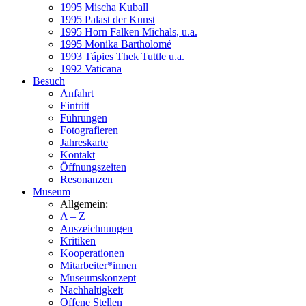
1995 Mischa Kuball
1995 Palast der Kunst
1995 Horn Falken Michals, u.a.
1995 Monika Bartholomé
1993 Tápies Thek Tuttle u.a.
1992 Vaticana
Besuch
Anfahrt
Eintritt
Führungen
Fotografieren
Jahreskarte
Kontakt
Öffnungszeiten
Resonanzen
Museum
Allgemein:
A – Z
Auszeichnungen
Kritiken
Kooperationen
Mitarbeiter*innen
Museumskonzept
Nachhaltigkeit
Offene Stellen