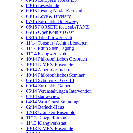
09/15 European Workshop
09/16 Lesestunde
09/15 Lesung Navid Kermani
08/15 Love & Diversity
07/15 Ensemble Unterwegs
06/15 FORSETI feat. subsTANZ
06/15 Oper Köln zu Gast
03/15 Trickfilmwerkstatt
11/14 Tonspur (Achim Lengerer)
11/14 Edith Stein Tagung
11/14 Klangwerkstatt
10/14 Philosophisches Gespräch
10/14 E-MEX-Ensemble
10/14 Albert-Gespräch
10/14 Philosophisches Seminar
06/14 Schulen zu Gast III
05/14 Ensemble Garage
05/14 Veranstaltungen Intervention
04/14 start:review
04/14 West Coast Soundings
02/14 Barlach-Haus
12/13 Ukulelen-Ensemble
11/13 Tanzperformance
11/13 Klangwerkstatt
10/13 E-MEX-Ensemble