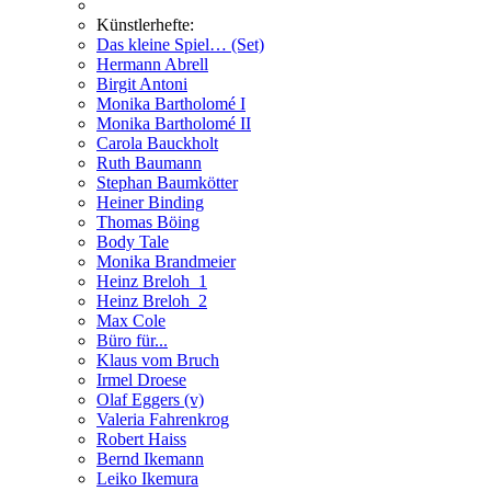
Künstlerhefte:
Das kleine Spiel… (Set)
Hermann Abrell
Birgit Antoni
Monika Bartholomé I
Monika Bartholomé II
Carola Bauckholt
Ruth Baumann
Stephan Baumkötter
Heiner Binding
Thomas Böing
Body Tale
Monika Brandmeier
Heinz Breloh_1
Heinz Breloh_2
Max Cole
Büro für...
Klaus vom Bruch
Irmel Droese
Olaf Eggers (v)
Valeria Fahrenkrog
Robert Haiss
Bernd Ikemann
Leiko Ikemura