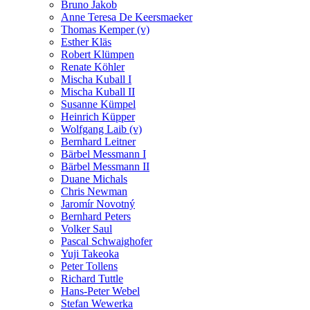
Bruno Jakob
Anne Teresa De Keersmaeker
Thomas Kemper (v)
Esther Kläs
Robert Klümpen
Renate Köhler
Mischa Kuball I
Mischa Kuball II
Susanne Kümpel
Heinrich Küpper
Wolfgang Laib (v)
Bernhard Leitner
Bärbel Messmann I
Bärbel Messmann II
Duane Michals
Chris Newman
Jaromír Novotný
Bernhard Peters
Volker Saul
Pascal Schwaighofer
Yuji Takeoka
Peter Tollens
Richard Tuttle
Hans-Peter Webel
Stefan Wewerka