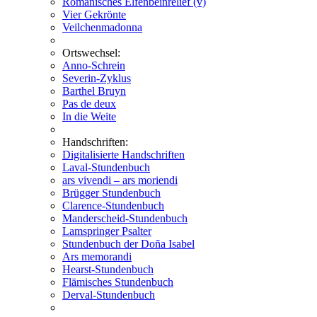
Romanisches Elfenbeinrelief (v)
Vier Gekrönte
Veilchenmadonna
Ortswechsel:
Anno-Schrein
Severin-Zyklus
Barthel Bruyn
Pas de deux
In die Weite
Handschriften:
Digitalisierte Handschriften
Laval-Stundenbuch
ars vivendi – ars moriendi
Brügger Stundenbuch
Clarence-Stundenbuch
Manderscheid-Stundenbuch
Lamspringer Psalter
Stundenbuch der Doña Isabel
Ars memorandi
Hearst-Stundenbuch
Flämisches Stundenbuch
Derval-Stundenbuch