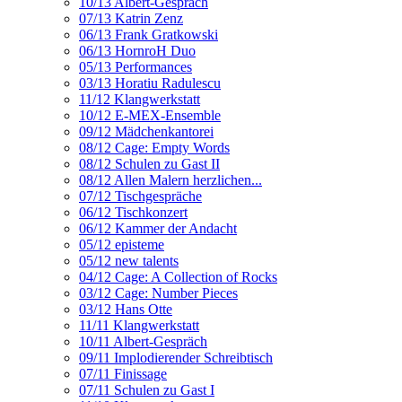
10/13 Albert-Gespräch
07/13 Katrin Zenz
06/13 Frank Gratkowski
06/13 HornroH Duo
05/13 Performances
03/13 Horatiu Radulescu
11/12 Klangwerkstatt
10/12 E-MEX-Ensemble
09/12 Mädchenkantorei
08/12 Cage: Empty Words
08/12 Schulen zu Gast II
08/12 Allen Malern herzlichen...
07/12 Tischgespräche
06/12 Tischkonzert
06/12 Kammer der Andacht
05/12 episteme
05/12 new talents
04/12 Cage: A Collection of Rocks
03/12 Cage: Number Pieces
03/12 Hans Otte
11/11 Klangwerkstatt
10/11 Albert-Gespräch
09/11 Implodierender Schreibtisch
07/11 Finissage
07/11 Schulen zu Gast I