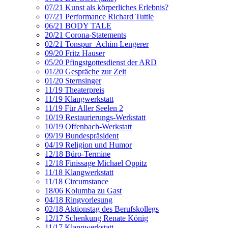
07/21 Kunst als körperliches Erlebnis?
07/21 Performance Richard Tuttle
06/21 BODY TALE
20/21 Corona-Statements
02/21 Tonspur_Achim Lengerer
09/20 Fritz Hauser
05/20 Pfingstgottesdienst der ARD
01/20 Gespräche zur Zeit
01/20 Sternsinger
11/19 Theaterpreis
11/19 Klangwerkstatt
11/19 Für Aller Seelen 2
10/19 Restaurierungs-Werkstatt
10/19 Offenbach-Werkstatt
09/19 Bundespräsident
04/19 Religion und Humor
12/18 Büro-Termine
12/18 Finissage Michael Oppitz
11/18 Klangwerkstatt
11/18 Circumstance
18/06 Kolumba zu Gast
04/18 Ringvorlesung
02/18 Aktionstag des Berufskollegs
12/17 Schenkung Renate König
11/17 Klangwerkstatt