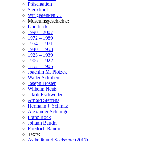
Präsentation
Steckbrief
Wir gedenken …
Museumsgeschichte:
Überblick
1990 – 2007
1972 – 1989
1954 – 1971
1940 – 1953
1923 – 1939
1906 – 1922
1852 – 1905
Joachim M. Plotzek
Walter Schulten
Joseph Hoster
Wilhelm Neuß
Jakob Eschweiler
Arnold Steffens
Hermann J. Schmitz
Alexander Schnütgen
Franz Bock
Johann Baudri
Friedrich Baudri
Texte:
Ästhetik und Seelsorge (2017)