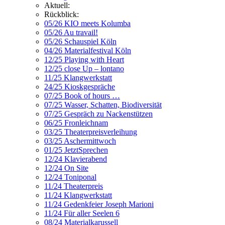
Aktuell:
Rückblick:
05/26 KIO meets Kolumba
05/26 Au travail!
05/26 Schauspiel Köln
04/26 Materialfestival Köln
12/25 Playing with Heart
12/25 close Up – lontano
11/25 Klangwerkstatt
24/25 Kioskgespräche
07/25 Book of hours …
07/25 Wasser, Schatten, Biodiversität
07/25 Gespräch zu Nackenstützen
06/25 Fronleichnam
03/25 Theaterpreisverleihung
03/25 Aschermittwoch
01/25 JetztSprechen
12/24 Klavierabend
12/24 On Site
12/24 Toniponal
11/24 Theaterpreis
11/24 Klangwerkstatt
11/24 Gedenkfeier Joseph Marioni
11/24 Für aller Seelen 6
08/24 Materialkarussell