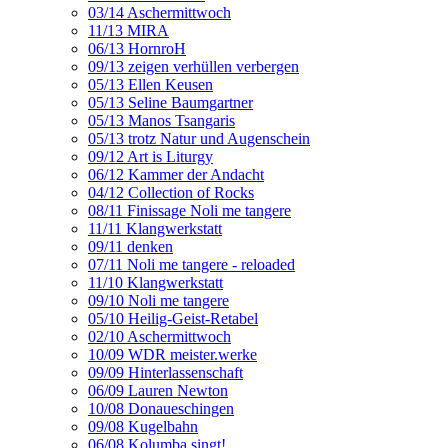
03/14 Aschermittwoch
11/13 MIRA
06/13 HornroH
09/13 zeigen verhüllen verbergen
05/13 Ellen Keusen
05/13 Seline Baumgartner
05/13 Manos Tsangaris
05/13 trotz Natur und Augenschein
09/12 Art is Liturgy
06/12 Kammer der Andacht
04/12 Collection of Rocks
08/11 Finissage Noli me tangere
11/11 Klangwerkstatt
09/11 denken
07/11 Noli me tangere - reloaded
11/10 Klangwerkstatt
09/10 Noli me tangere
05/10 Heilig-Geist-Retabel
02/10 Aschermittwoch
10/09 WDR meister.werke
09/09 Hinterlassenschaft
06/09 Lauren Newton
10/08 Donaueschingen
09/08 Kugelbahn
06/08 Kolumba singt!