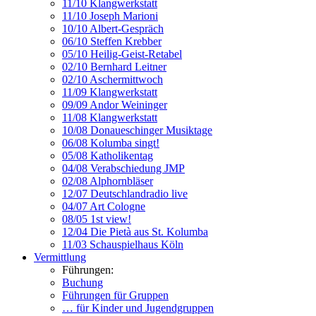
11/10 Klangwerkstatt
11/10 Joseph Marioni
10/10 Albert-Gespräch
06/10 Steffen Krebber
05/10 Heilig-Geist-Retabel
02/10 Bernhard Leitner
02/10 Aschermittwoch
11/09 Klangwerkstatt
09/09 Andor Weininger
11/08 Klangwerkstatt
10/08 Donaueschinger Musiktage
06/08 Kolumba singt!
05/08 Katholikentag
04/08 Verabschiedung JMP
02/08 Alphornbläser
12/07 Deutschlandradio live
04/07 Art Cologne
08/05 1st view!
12/04 Die Pietà aus St. Kolumba
11/03 Schauspielhaus Köln
Vermittlung
Führungen:
Buchung
Führungen für Gruppen
… für Kinder und Jugendgruppen