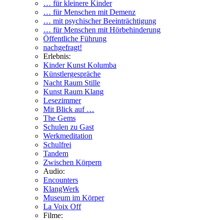
… für kleinere Kinder
… für Menschen mit Demenz
… mit psychischer Beeinträchtigung
… für Menschen mit Hörbehinderung
Öffentliche Führung
nachgefragt!
Erlebnis:
Kinder Kunst Kolumba
Künstlergespräche
Nacht Raum Stille
Kunst Raum Klang
Lesezimmer
Mit Blick auf …
The Gems
Schulen zu Gast
Werkmeditation
Schulfrei
Tandem
Zwischen Körpern
Audio:
Encounters
KlangWerk
Museum im Körper
La Voix Off
Filme: