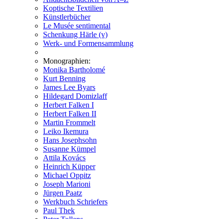
Koptische Textilien
Künstlerbücher
Le Musée sentimental
Schenkung Härle (v)
Werk- und Formensammlung
Monographien:
Monika Bartholomé
Kurt Benning
James Lee Byars
Hildegard Domizlaff
Herbert Falken I
Herbert Falken II
Martin Frommelt
Leiko Ikemura
Hans Josephsohn
Susanne Kümpel
Attila Kovács
Heinrich Küpper
Michael Oppitz
Joseph Marioni
Jürgen Paatz
Werkbuch Schriefers
Paul Thek