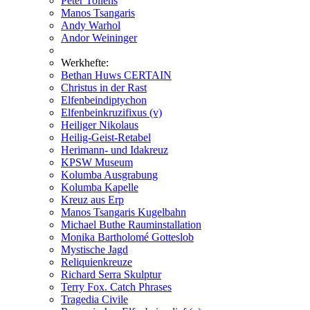
Peter Tollens
Manos Tsangaris
Andy Warhol
Andor Weininger
Werkhefte:
Bethan Huws CERTAIN
Christus in der Rast
Elfenbeindiptychon
Elfenbeinkruzifixus (v)
Heiliger Nikolaus
Heilig-Geist-Retabel
Herimann- und Idakreuz
KPSW Museum
Kolumba Ausgrabung
Kolumba Kapelle
Kreuz aus Erp
Manos Tsangaris Kugelbahn
Michael Buthe Rauminstallation
Monika Bartholomé Gotteslob
Mystische Jagd
Reliquienkreuze
Richard Serra Skulptur
Terry Fox. Catch Phrases
Tragedia Civile