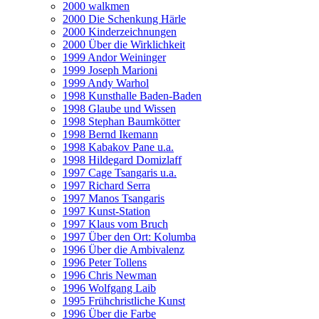
2000 walkmen
2000 Die Schenkung Härle
2000 Kinderzeichnungen
2000 Über die Wirklichkeit
1999 Andor Weininger
1999 Joseph Marioni
1999 Andy Warhol
1998 Kunsthalle Baden-Baden
1998 Glaube und Wissen
1998 Stephan Baumkötter
1998 Bernd Ikemann
1998 Kabakov Pane u.a.
1998 Hildegard Domizlaff
1997 Cage Tsangaris u.a.
1997 Richard Serra
1997 Manos Tsangaris
1997 Kunst-Station
1997 Klaus vom Bruch
1997 Über den Ort: Kolumba
1996 Über die Ambivalenz
1996 Peter Tollens
1996 Chris Newman
1996 Wolfgang Laib
1995 Frühchristliche Kunst
1996 Über die Farbe