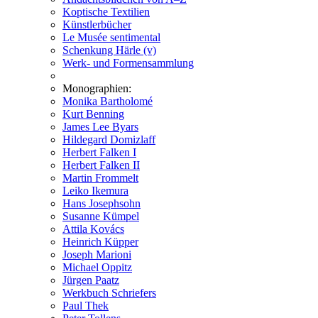
Koptische Textilien
Künstlerbücher
Le Musée sentimental
Schenkung Härle (v)
Werk- und Formensammlung
Monographien:
Monika Bartholomé
Kurt Benning
James Lee Byars
Hildegard Domizlaff
Herbert Falken I
Herbert Falken II
Martin Frommelt
Leiko Ikemura
Hans Josephsohn
Susanne Kümpel
Attila Kovács
Heinrich Küpper
Joseph Marioni
Michael Oppitz
Jürgen Paatz
Werkbuch Schriefers
Paul Thek