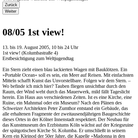
Zurück
Weiter
08/05 1st view!
13. bis 19. August 2005, 10 bis 24 Uhr
1st view! (Kolumbastraße 4)
Erstbesichtigung zum Weltjugendtag
Ein Stern zieht einen blau lackierten Wagen mit Bauklötzen. Ein
»Portable Ocean« soll es sein, ein Meer auf Reisen. Mit einfachsten
Mitteln schafft Kunst das Unvorstellbare. Folgen wir dem Stern. –
Wo befinde ich mich hier? Tauben fliegen unsichtbar durch den
Raum, der Wind weht durch das Mauerwerk, mild fällt Tageslicht
herein. Ein Haus aus verschiedenen Zeiten. Ist es eine Kirche, eine
Ruine, ein Mahnmal oder ein Museum? Nach den Plänen des
Schweizer Architekten Peter Zumthor entstand ein Gebäude, das
alle erhaltenen Fragmente der zweitausendjährigen Baugeschichte
dieses Ortes in der Kölner Innenstadt respektiert. Der Neubau für
das Kunstmuseum des Erzbistums Köln wächst auf der Kriegsruine
der spätgotischen Kirche St. Kolumba. Er umschließt in seinem
Kern ein Kleinod der 50er Jahre, die Kapelle »Madonna in den