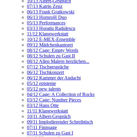
10/13 Albert-Gespräch
07/13 Katrin Zenz
06/13 Frank Gratkowski
06/13 HornroH Duo
05/13 Performances
03/13 Horatiu Radulescu
11/12 Klangwerkstatt
10/12 E-MEX-Ensemble
09/12 Mädchenkantorei
08/12 Cage: Empty Words
08/12 Schulen zu Gast II
08/12 Allen Malern herzlichen...
07/12 Tischgespräche
06/12 Tischkonzert
06/12 Kammer der Andacht
05/12 episteme
05/12 new talents
04/12 Cage: A Collection of Rocks
03/12 Cage: Number Pieces
03/12 Hans Otte
11/11 Klangwerkstatt
10/11 Albert-Gespräch
09/11 Implodierender Schreibtisch
07/11 Finissage
07/11 Schulen zu Gast I