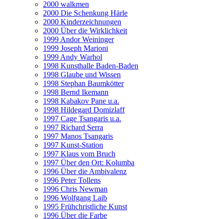
2000 walkmen
2000 Die Schenkung Härle
2000 Kinderzeichnungen
2000 Über die Wirklichkeit
1999 Andor Weininger
1999 Joseph Marioni
1999 Andy Warhol
1998 Kunsthalle Baden-Baden
1998 Glaube und Wissen
1998 Stephan Baumkötter
1998 Bernd Ikemann
1998 Kabakov Pane u.a.
1998 Hildegard Domizlaff
1997 Cage Tsangaris u.a.
1997 Richard Serra
1997 Manos Tsangaris
1997 Kunst-Station
1997 Klaus vom Bruch
1997 Über den Ort: Kolumba
1996 Über die Ambivalenz
1996 Peter Tollens
1996 Chris Newman
1996 Wolfgang Laib
1995 Frühchristliche Kunst
1996 Über die Farbe