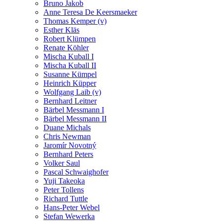
Bruno Jakob
Anne Teresa De Keersmaeker
Thomas Kemper (v)
Esther Kläs
Robert Klümpen
Renate Köhler
Mischa Kuball I
Mischa Kuball II
Susanne Kümpel
Heinrich Küpper
Wolfgang Laib (v)
Bernhard Leitner
Bärbel Messmann I
Bärbel Messmann II
Duane Michals
Chris Newman
Jaromír Novotný
Bernhard Peters
Volker Saul
Pascal Schwaighofer
Yuji Takeoka
Peter Tollens
Richard Tuttle
Hans-Peter Webel
Stefan Wewerka