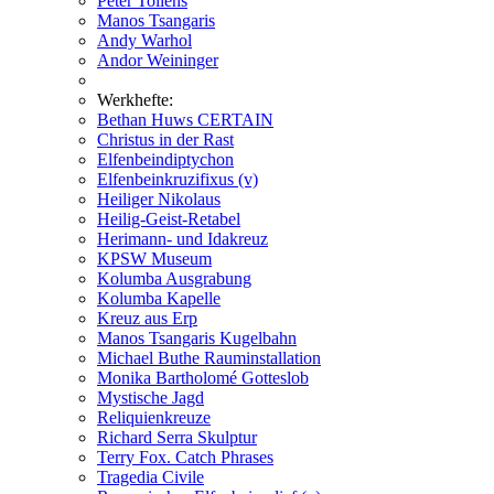
Peter Tollens
Manos Tsangaris
Andy Warhol
Andor Weininger
Werkhefte:
Bethan Huws CERTAIN
Christus in der Rast
Elfenbeindiptychon
Elfenbeinkruzifixus (v)
Heiliger Nikolaus
Heilig-Geist-Retabel
Herimann- und Idakreuz
KPSW Museum
Kolumba Ausgrabung
Kolumba Kapelle
Kreuz aus Erp
Manos Tsangaris Kugelbahn
Michael Buthe Rauminstallation
Monika Bartholomé Gotteslob
Mystische Jagd
Reliquienkreuze
Richard Serra Skulptur
Terry Fox. Catch Phrases
Tragedia Civile