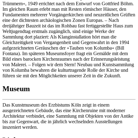
Trümmern«, 1949 errichtet nach dem Entwurf von Gottfried Böhm.
Im gleichen Raum erlebt man mit Resten römischer Häuser, den
Fundamenten mehrerer Vorgängerkirchen und neuzeitlichen Grüften
eine der dichtesten archäologischen Zonen Europas. – Nach
dreijähriger Bauzeit ist das im Rohbau fast fertiggestellte Haus zum
Weltjugendtag erstmals zugänglich, sind einige Werke der
Sammlung dort plaziert: Als Klanginstallation hört man die
Gleichzeitigkeit von Vergangenheit und Gegenwahrt in den 1994
aufgezeichneten Geräuschen der »Tauben von Kolumba« (Bill
Fontana). Im späteren Museumsfoyer fragt ein Gemälde mit dem
Bild eines barocken Kirchenraumes nach der Erinnerungsleistung
von Malerei. – Folgen wir dem Stern! Neubau und Kunstsammlung
von Kolumba bewahren die kulturtragende Rolle der Kirche und
führen sie mit den Möglichkeiten unserer Zeit in die Zukunft.
Museum
Das Kunstmuseum des Erzbistums Köln zeigt in einem
ausgezeichneten Gebäude, das eine Kirchenruine mit moderner
Architektur verbindet, eine Sammlung mit Objekten von der Antike
bis zur Gegenwart, die in jährlich wechselnden Ausstellungen
inszeniert werden.