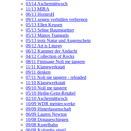
03/14 Aschermittwoch
11/13 MIRA
06/13 HornroH
09/13 zeigen verhüllen verbergen
05/13 Ellen Keusen
05/13 Seline Baumgartner
05/13 Manos Tsangaris
05/13 trotz Natur und Augenschein
09/12 Art is Liturgy
06/12 Kammer der Andacht
04/12 Collection of Rocks
08/11 Finissage Noli me tangere
11/11 Klangwerkstatt
09/11 denken
07/11 Noli me tangere - reloaded
11/10 Klangwerkstatt
09/10 Noli me tangere
05/10 Heilig-Geist-Retabel
02/10 Aschermittwoch
10/09 WDR meister.werke
09/09 Hinterlassenschaft
06/09 Lauren Newton
10/08 Donaueschingen
09/08 Kugelbahn
06/08 Kolumba singt!