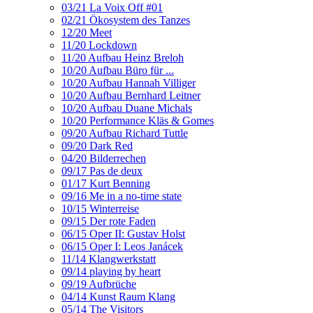
03/21 La Voix Off #01
02/21 Ökosystem des Tanzes
12/20 Meet
11/20 Lockdown
11/20 Aufbau Heinz Breloh
10/20 Aufbau Büro für ...
10/20 Aufbau Hannah Villiger
10/20 Aufbau Bernhard Leitner
10/20 Aufbau Duane Michals
10/20 Performance Kläs & Gomes
09/20 Aufbau Richard Tuttle
09/20 Dark Red
04/20 Bilderrechen
09/17 Pas de deux
01/17 Kurt Benning
09/16 Me in a no-time state
10/15 Winterreise
09/15 Der rote Faden
06/15 Oper II: Gustav Holst
06/15 Oper I: Leos Janácek
11/14 Klangwerkstatt
09/14 playing by heart
09/19 Aufbrüche
04/14 Kunst Raum Klang
05/14 The Visitors