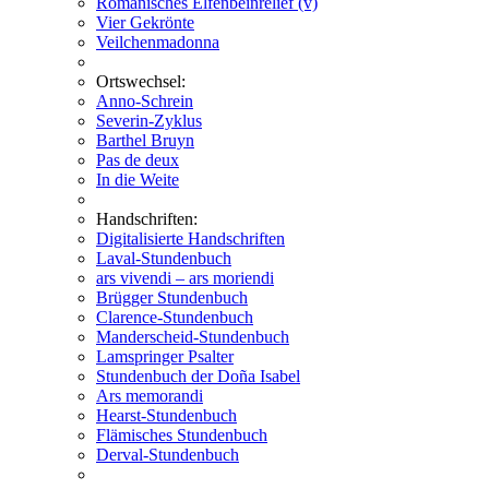
Romanisches Elfenbeinrelief (v)
Vier Gekrönte
Veilchenmadonna
Ortswechsel:
Anno-Schrein
Severin-Zyklus
Barthel Bruyn
Pas de deux
In die Weite
Handschriften:
Digitalisierte Handschriften
Laval-Stundenbuch
ars vivendi – ars moriendi
Brügger Stundenbuch
Clarence-Stundenbuch
Manderscheid-Stundenbuch
Lamspringer Psalter
Stundenbuch der Doña Isabel
Ars memorandi
Hearst-Stundenbuch
Flämisches Stundenbuch
Derval-Stundenbuch