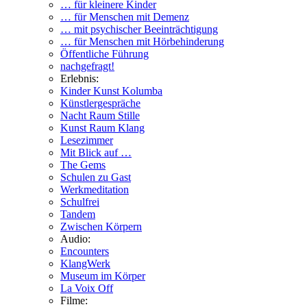
… für kleinere Kinder
… für Menschen mit Demenz
… mit psychischer Beeinträchtigung
… für Menschen mit Hörbehinderung
Öffentliche Führung
nachgefragt!
Erlebnis:
Kinder Kunst Kolumba
Künstlergespräche
Nacht Raum Stille
Kunst Raum Klang
Lesezimmer
Mit Blick auf …
The Gems
Schulen zu Gast
Werkmeditation
Schulfrei
Tandem
Zwischen Körpern
Audio:
Encounters
KlangWerk
Museum im Körper
La Voix Off
Filme: