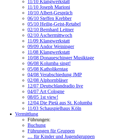
11/10 Klangwerkstatt
11/10 Joseph Marioni
10/10 Albert-Gespräch
06/10 Steffen Krebber
05/10 Heilig-Geist-Retabel
02/10 Bernhard Leitner
02/10 Aschermittwoch
11/09 Klangwerkstatt
09/09 Andor Weininger
11/08 Klangwerkstatt
10/08 Donaueschinger Musiktage
06/08 Kolumba singt!
05/08 Katholikentag
04/08 Verabschiedung JMP
02/08 Alphornbläser
12/07 Deutschlandradio live
04/07 Art Cologne
08/05 1st view!
12/04 Die Pietà aus St. Kolumba
11/03 Schauspielhaus Köln
Vermittlung
Führungen:
Buchung
Führungen für Gruppen
… für Kinder und Jugendgruppen