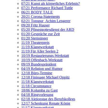
07/21 Kunst als körperliches Erlebnis?
07/21 Performance Richard Tuttle
06/21 BODY TALE
20/21 Corona-Statements
02/21 Tonspur_Achim Lengerer
09/20 Fritz Hauser
05/20 Pfingstgottesdienst der ARD
01/20 Gespräche zur Zeit
01/20 Sternsinger
11/19 Theaterpreis
11/19 Klangwerkstatt
11/19 Für Aller Seelen 2
10/19 Restaurierungs-Werkstatt
10/19 Offenbach-Werkstatt
09/19 Bundespräsident
04/19 Religion und Humor
12/18 Büro-Termine
12/18 Finissage Michael Oppitz
11/18 Klangwerkstatt
11/18 Circumstance
18/06 Kolumba zu Gast
04/18 Ringvorlesung
02/18 Aktionstag des Berufskollegs
12/17 Schenkung Renate König
11/17 Klangwerkstatt