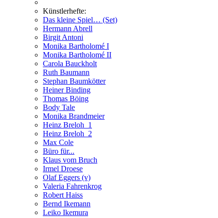
Künstlerhefte:
Das kleine Spiel… (Set)
Hermann Abrell
Birgit Antoni
Monika Bartholomé I
Monika Bartholomé II
Carola Bauckholt
Ruth Baumann
Stephan Baumkötter
Heiner Binding
Thomas Böing
Body Tale
Monika Brandmeier
Heinz Breloh_1
Heinz Breloh_2
Max Cole
Büro für...
Klaus vom Bruch
Irmel Droese
Olaf Eggers (v)
Valeria Fahrenkrog
Robert Haiss
Bernd Ikemann
Leiko Ikemura