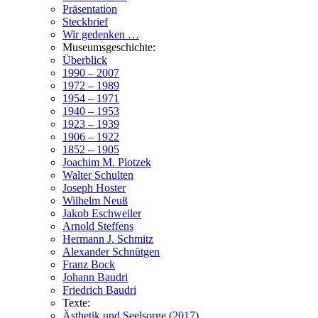
Präsentation
Steckbrief
Wir gedenken …
Museumsgeschichte:
Überblick
1990 – 2007
1972 – 1989
1954 – 1971
1940 – 1953
1923 – 1939
1906 – 1922
1852 – 1905
Joachim M. Plotzek
Walter Schulten
Joseph Hoster
Wilhelm Neuß
Jakob Eschweiler
Arnold Steffens
Hermann J. Schmitz
Alexander Schnütgen
Franz Bock
Johann Baudri
Friedrich Baudri
Texte:
Ästhetik und Seelsorge (2017)