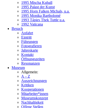
1995 Mischa Kuball
1995 Palast der Kunst
1995 Horn Falken Michals, u.a.
1995 Monika Bartholomé
1993 Tápies Thek Tuttle u.a.
1992 Vaticana
Besuch
Anfahrt
Eintritt
Führungen
Fotografieren
Jahreskarte
Kontakt
Öffnungszeiten
Resonanzen
Museum
Allgemein:
A – Z
Auszeichnungen
Kritiken
Kooperationen
Mitarbeiter*innen
Museumskonzept
Nachhaltigkeit
Offene Stellen