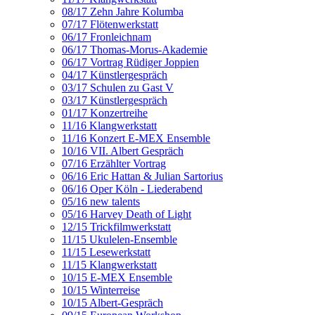
08/17 Zehn Jahre Kolumba
07/17 Flötenwerkstatt
06/17 Fronleichnam
06/17 Thomas-Morus-Akademie
06/17 Vortrag Rüdiger Joppien
04/17 Künstlergespräch
03/17 Schulen zu Gast V
03/17 Künstlergespräch
01/17 Konzertreihe
11/16 Klangwerkstatt
11/16 Konzert E-MEX Ensemble
10/16 VII. Albert Gespräch
07/16 Erzählter Vortrag
06/16 Eric Hattan & Julian Sartorius
06/16 Oper Köln - Liederabend
05/16 new talents
05/16 Harvey Death of Light
12/15 Trickfilmwerkstatt
11/15 Ukulelen-Ensemble
11/15 Lesewerkstatt
11/15 Klangwerkstatt
10/15 E-MEX Ensemble
10/15 Winterreise
10/15 Albert-Gespräch