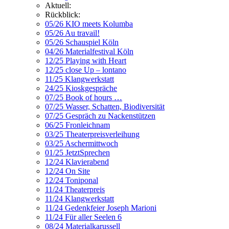
Aktuell:
Rückblick:
05/26 KIO meets Kolumba
05/26 Au travail!
05/26 Schauspiel Köln
04/26 Materialfestival Köln
12/25 Playing with Heart
12/25 close Up – lontano
11/25 Klangwerkstatt
24/25 Kioskgespräche
07/25 Book of hours …
07/25 Wasser, Schatten, Biodiversität
07/25 Gespräch zu Nackenstützen
06/25 Fronleichnam
03/25 Theaterpreisverleihung
03/25 Aschermittwoch
01/25 JetztSprechen
12/24 Klavierabend
12/24 On Site
12/24 Toniponal
11/24 Theaterpreis
11/24 Klangwerkstatt
11/24 Gedenkfeier Joseph Marioni
11/24 Für aller Seelen 6
08/24 Materialkarussell