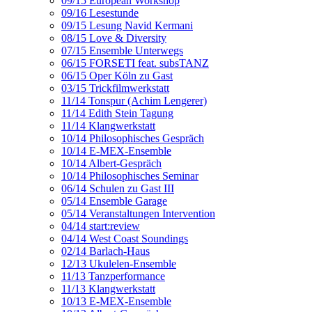
09/15 European Workshop
09/16 Lesestunde
09/15 Lesung Navid Kermani
08/15 Love & Diversity
07/15 Ensemble Unterwegs
06/15 FORSETI feat. subsTANZ
06/15 Oper Köln zu Gast
03/15 Trickfilmwerkstatt
11/14 Tonspur (Achim Lengerer)
11/14 Edith Stein Tagung
11/14 Klangwerkstatt
10/14 Philosophisches Gespräch
10/14 E-MEX-Ensemble
10/14 Albert-Gespräch
10/14 Philosophisches Seminar
06/14 Schulen zu Gast III
05/14 Ensemble Garage
05/14 Veranstaltungen Intervention
04/14 start:review
04/14 West Coast Soundings
02/14 Barlach-Haus
12/13 Ukulelen-Ensemble
11/13 Tanzperformance
11/13 Klangwerkstatt
10/13 E-MEX-Ensemble