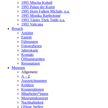
1995 Mischa Kuball
1995 Palast der Kunst
1995 Horn Falken Michals, u.a.
1995 Monika Bartholomé
1993 Tápies Thek Tuttle u.a.
1992 Vaticana
Besuch
Anfahrt
Eintritt
Führungen
Fotografieren
Jahreskarte
Kontakt
Öffnungszeiten
Resonanzen
Museum
Allgemein:
A – Z
Auszeichnungen
Kritiken
Kooperationen
Mitarbeiter*innen
Museumskonzept
Nachhaltigkeit
Offene Stellen