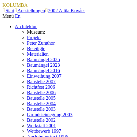
KOLUMBA
Start
Ausstellungen
2002 Attila Kovács
Menü
En
Architektur
Museum:
Projekt
Peter Zumthor
Beteiligte
Materialien
Baumängel 2025
Baumängel 2023
Baumängel 2016
Einweihung 2007
Baustelle 2007
Richtfest 2006
Baustelle 2006
Baustelle 2005
Baustelle 2004
Baustelle 2003
Grundsteinlegung 2003
Baustelle 2002
Werkstatt 2001
Wettbewerb 1997
Auslobungstext 1996