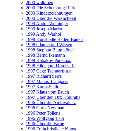
2000 walkmen
2000 Die Schenkung Härle
2000 Kinderzeichnungen
2000 Über die Wirklichkeit
1999 Andor Weininger
1999 Joseph Marioni
1999 Andy Warhol
1998 Kunsthalle Baden-Baden
1998 Glaube und Wissen
1998 Stephan Baumkötter
1998 Bernd Ikemann
1998 Kabakov Pane u.a.
1998 Hildegard Domizlaff
1997 Cage Tsangaris u.a.
1997 Richard Serra
1997 Manos Tsangaris
1997 Kunst-Station
1997 Klaus vom Bruch
1997 Über den Ort: Kolumba
1996 Über die Ambivalenz
1996 Chris Newman
1996 Peter Tollens
1996 Wolfgang Laib
1996 Über die Farbe
1995 Frühchristliche Kunst