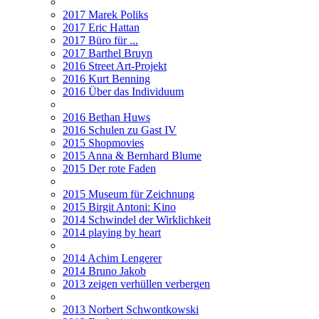
2017 Marek Poliks
2017 Eric Hattan
2017 Büro für ...
2017 Barthel Bruyn
2016 Street Art-Projekt
2016 Kurt Benning
2016 Über das Individuum
2016 Bethan Huws
2016 Schulen zu Gast IV
2015 Shopmovies
2015 Anna & Bernhard Blume
2015 Der rote Faden
2015 Museum für Zeichnung
2015 Birgit Antoni: Kino
2014 Schwindel der Wirklichkeit
2014 playing by heart
2014 Achim Lengerer
2014 Bruno Jakob
2013 zeigen verhüllen verbergen
2013 Norbert Schwontkowski