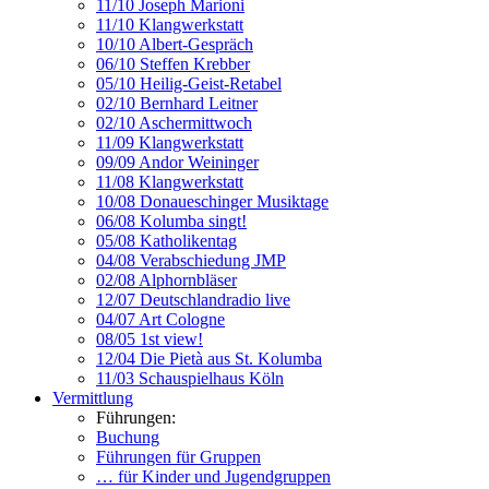
11/10 Joseph Marioni
11/10 Klangwerkstatt
10/10 Albert-Gespräch
06/10 Steffen Krebber
05/10 Heilig-Geist-Retabel
02/10 Bernhard Leitner
02/10 Aschermittwoch
11/09 Klangwerkstatt
09/09 Andor Weininger
11/08 Klangwerkstatt
10/08 Donaueschinger Musiktage
06/08 Kolumba singt!
05/08 Katholikentag
04/08 Verabschiedung JMP
02/08 Alphornbläser
12/07 Deutschlandradio live
04/07 Art Cologne
08/05 1st view!
12/04 Die Pietà aus St. Kolumba
11/03 Schauspielhaus Köln
Vermittlung
Führungen:
Buchung
Führungen für Gruppen
… für Kinder und Jugendgruppen