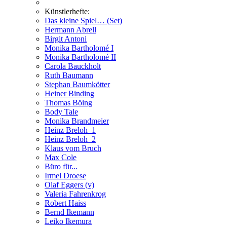
Künstlerhefte:
Das kleine Spiel… (Set)
Hermann Abrell
Birgit Antoni
Monika Bartholomé I
Monika Bartholomé II
Carola Bauckholt
Ruth Baumann
Stephan Baumkötter
Heiner Binding
Thomas Böing
Body Tale
Monika Brandmeier
Heinz Breloh_1
Heinz Breloh_2
Klaus vom Bruch
Max Cole
Büro für...
Irmel Droese
Olaf Eggers (v)
Valeria Fahrenkrog
Robert Haiss
Bernd Ikemann
Leiko Ikemura