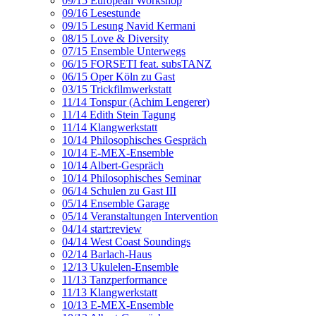
09/15 European Workshop
09/16 Lesestunde
09/15 Lesung Navid Kermani
08/15 Love & Diversity
07/15 Ensemble Unterwegs
06/15 FORSETI feat. subsTANZ
06/15 Oper Köln zu Gast
03/15 Trickfilmwerkstatt
11/14 Tonspur (Achim Lengerer)
11/14 Edith Stein Tagung
11/14 Klangwerkstatt
10/14 Philosophisches Gespräch
10/14 E-MEX-Ensemble
10/14 Albert-Gespräch
10/14 Philosophisches Seminar
06/14 Schulen zu Gast III
05/14 Ensemble Garage
05/14 Veranstaltungen Intervention
04/14 start:review
04/14 West Coast Soundings
02/14 Barlach-Haus
12/13 Ukulelen-Ensemble
11/13 Tanzperformance
11/13 Klangwerkstatt
10/13 E-MEX-Ensemble