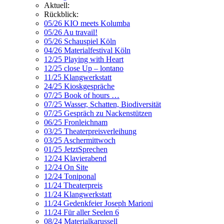
Aktuell:
Rückblick:
05/26 KIO meets Kolumba
05/26 Au travail!
05/26 Schauspiel Köln
04/26 Materialfestival Köln
12/25 Playing with Heart
12/25 close Up – lontano
11/25 Klangwerkstatt
24/25 Kioskgespräche
07/25 Book of hours …
07/25 Wasser, Schatten, Biodiversität
07/25 Gespräch zu Nackenstützen
06/25 Fronleichnam
03/25 Theaterpreisverleihung
03/25 Aschermittwoch
01/25 JetztSprechen
12/24 Klavierabend
12/24 On Site
12/24 Toniponal
11/24 Theaterpreis
11/24 Klangwerkstatt
11/24 Gedenkfeier Joseph Marioni
11/24 Für aller Seelen 6
08/24 Materialkarussell