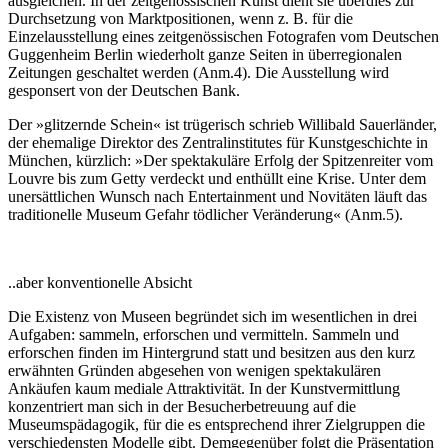
ausgleichen. In der zeitgenössischen Kunst dient sie überdies zur
Durchsetzung von Marktpositionen, wenn z. B. für die
Einzelausstellung eines zeitgenössischen Fotografen vom Deutschen
Guggenheim Berlin wiederholt ganze Seiten in überregionalen
Zeitungen geschaltet werden (Anm.4). Die Ausstellung wird
gesponsert von der Deutschen Bank.
Der »glitzernde Schein« ist trügerisch schrieb Willibald Sauerländer,
der ehemalige Direktor des Zentralinstitutes für Kunstgeschichte in
München, kürzlich: »Der spektakuläre Erfolg der Spitzenreiter vom
Louvre bis zum Getty verdeckt und enthüllt eine Krise. Unter dem
unersättlichen Wunsch nach Entertainment und Novitäten läuft das
traditionelle Museum Gefahr tödlicher Veränderung« (Anm.5).
..aber konventionelle Absicht
Die Existenz von Museen begründet sich im wesentlichen in drei
Aufgaben: sammeln, erforschen und vermitteln. Sammeln und
erforschen finden im Hintergrund statt und besitzen aus den kurz
erwähnten Gründen abgesehen von wenigen spektakulären
Ankäufen kaum mediale Attraktivität. In der Kunstvermittlung
konzentriert man sich in der Besucherbetreuung auf die
Museumspädagogik, für die es entsprechend ihrer Zielgruppen die
verschiedensten Modelle gibt. Demgegenüber folgt die Präsentation