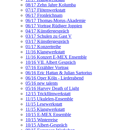
08/17 Zehn Jahre Kolumba
07/17 Flötenwerkstatt
06/17 Fronleichnam
06/17 Thomas-Morus-Akademie
06/17 Vortrag Rüdiger Joppien
04/17 Künstlergespräch
03/17 Schulen zu Gast V
03/17 Künstlergespräch
01/17 Konzertreihe
11/16 Klangwerkstatt
11/16 Konzert E-MEX Ensemble
10/16 VII. Albert Gespräch
07/16 Erzählter Vortrag
06/16 Eric Hattan & Julian Sartorius
06/16 Oper Köln - Liederabend
05/16 new talents
05/16 Harvey Death of Light
12/15 Trickfilmwerkstatt
11/15 Ukulelen-Ensemble
11/15 Lesewerkstatt
11/15 Klangwerkstatt
10/15 E-MEX Ensemble
10/15 Winterreise
10/15 Albert-Gespräch