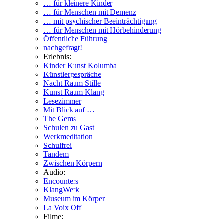
… für kleinere Kinder
… für Menschen mit Demenz
… mit psychischer Beeinträchtigung
… für Menschen mit Hörbehinderung
Öffentliche Führung
nachgefragt!
Erlebnis:
Kinder Kunst Kolumba
Künstlergespräche
Nacht Raum Stille
Kunst Raum Klang
Lesezimmer
Mit Blick auf …
The Gems
Schulen zu Gast
Werkmeditation
Schulfrei
Tandem
Zwischen Körpern
Audio:
Encounters
KlangWerk
Museum im Körper
La Voix Off
Filme: