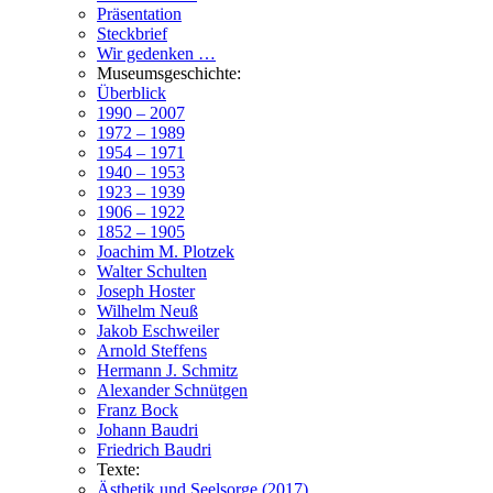
Präsentation
Steckbrief
Wir gedenken …
Museumsgeschichte:
Überblick
1990 – 2007
1972 – 1989
1954 – 1971
1940 – 1953
1923 – 1939
1906 – 1922
1852 – 1905
Joachim M. Plotzek
Walter Schulten
Joseph Hoster
Wilhelm Neuß
Jakob Eschweiler
Arnold Steffens
Hermann J. Schmitz
Alexander Schnütgen
Franz Bock
Johann Baudri
Friedrich Baudri
Texte:
Ästhetik und Seelsorge (2017)