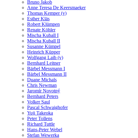
Bruno Jakob
Anne Teresa De Keersmaeker
Thomas Kemper (v)
Esther Kläs
Robert Klümpen
Renate Köhler
Mischa Kuball I
Mischa Kuball II
Susanne Kümpel
Heinrich Küpper
Wolfgang Laib (v)
Bernhard Leitner
Bärbel Messmann I
Bärbel Messmann II
Duane Michals
Chris Newman
Jaromír Novotný
Bernhard Peters
Volker Saul
Pascal Schwaighofer
Yuji Takeoka
Peter Tollens
Richard Tuttle
Hans-Peter Webel
Stefan Wewerka