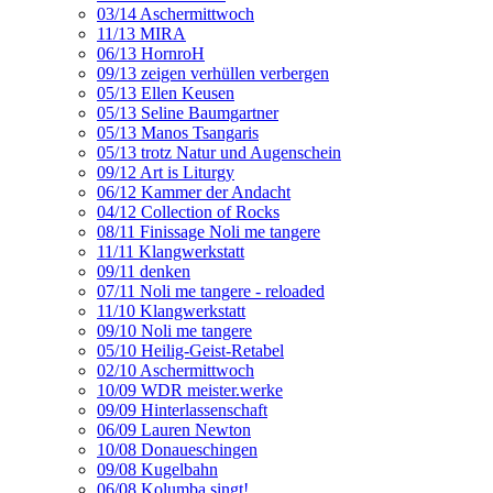
03/14 Aschermittwoch
11/13 MIRA
06/13 HornroH
09/13 zeigen verhüllen verbergen
05/13 Ellen Keusen
05/13 Seline Baumgartner
05/13 Manos Tsangaris
05/13 trotz Natur und Augenschein
09/12 Art is Liturgy
06/12 Kammer der Andacht
04/12 Collection of Rocks
08/11 Finissage Noli me tangere
11/11 Klangwerkstatt
09/11 denken
07/11 Noli me tangere - reloaded
11/10 Klangwerkstatt
09/10 Noli me tangere
05/10 Heilig-Geist-Retabel
02/10 Aschermittwoch
10/09 WDR meister.werke
09/09 Hinterlassenschaft
06/09 Lauren Newton
10/08 Donaueschingen
09/08 Kugelbahn
06/08 Kolumba singt!