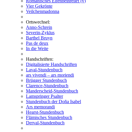
Romanisches Elfenbeinrelief (v)
Vier Gekrönte
Veilchenmadonna
Ortswechsel:
Anno-Schrein
Severin-Zyklus
Barthel Bruyn
Pas de deux
In die Weite
Handschriften:
Digitalisierte Handschriften
Laval-Stundenbuch
ars vivendi – ars moriendi
Brügger Stundenbuch
Clarence-Stundenbuch
Manderscheid-Stundenbuch
Lamspringer Psalter
Stundenbuch der Doña Isabel
Ars memorandi
Hearst-Stundenbuch
Flämisches Stundenbuch
Derval-Stundenbuch