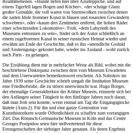
Realitätsebenen. »Hunde liefen hier über Azurteppiche, und auf
einem Tigerfell lagen Bogen und Köcher«, »der schräge Glanz
großer Gemälde, die voll waren von Sturmwolken zwischen denen
die zarten Idole frommer Kunst in blauen und rosaroten Gewändern
schwebten«, oder »kaum drei Zentimeter entfernt, die hohen Räder
einer schwitzenden Lokomotive«. Froh, »dem Labyrinth des
Museums entronnen zu sein«, findet sich der Autor schließlich an
einem zugefrorenen Kanal in seiner russischen Heimat wieder und
erwähnt am Ende der Geschichte, daß es ihn »unendliche Geduld
und Anstrengung« gekostet habe, wieder ins Ausland - wohl zurück
nach Paris - zu gelangen.
Die Erzählung dient mir in mehrfacher Weise als Bild, wobei mir die
beschriebene Diskrepanz zwischen dem vom Museum Erwarteten
und dem Unerwarteten bemerkenswert erscheint. Als Nabokov im
Jahre 1939 seine Geschichte schrieb umgab die Institution Museum
eine Friedhofsruhe, die zu stören unerwünscht war. Hugo Borger,
der ehemalige Generaldirektor der Kölner Museen, erinnerte sich bei
den Anfängen seiner Tätigkeit in den fünfziger Jahren noch daran,
daß man froh sein konnte, wenn einmal am Tag die Eingangsglocke
läutete (Anm.2). Für ihn und eine ganze Generation von
Kunsthistorikern wurde Öffentlichkeit zu schaffen zum vorrangigen
Ziel. Das Römisch-Germanische Museum in Köln und das Centre
Georges Pompidou seien hier stellvertretend für diese
Errungenschaften der siebziger Jahre genannt. Als deren Ergebnis