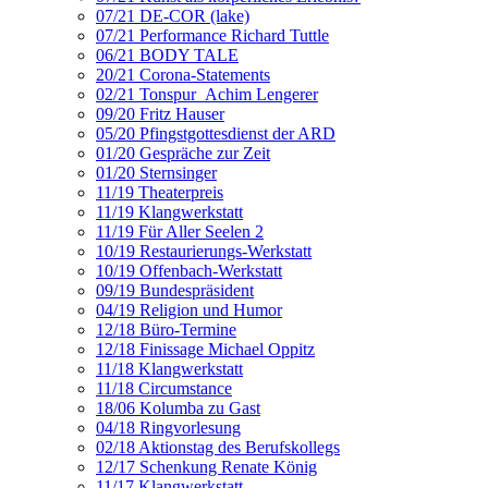
07/21 DE-COR (lake)
07/21 Performance Richard Tuttle
06/21 BODY TALE
20/21 Corona-Statements
02/21 Tonspur_Achim Lengerer
09/20 Fritz Hauser
05/20 Pfingstgottesdienst der ARD
01/20 Gespräche zur Zeit
01/20 Sternsinger
11/19 Theaterpreis
11/19 Klangwerkstatt
11/19 Für Aller Seelen 2
10/19 Restaurierungs-Werkstatt
10/19 Offenbach-Werkstatt
09/19 Bundespräsident
04/19 Religion und Humor
12/18 Büro-Termine
12/18 Finissage Michael Oppitz
11/18 Klangwerkstatt
11/18 Circumstance
18/06 Kolumba zu Gast
04/18 Ringvorlesung
02/18 Aktionstag des Berufskollegs
12/17 Schenkung Renate König
11/17 Klangwerkstatt