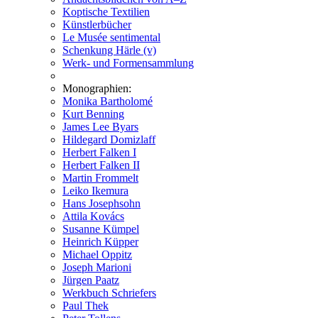
Koptische Textilien
Künstlerbücher
Le Musée sentimental
Schenkung Härle (v)
Werk- und Formensammlung
Monographien:
Monika Bartholomé
Kurt Benning
James Lee Byars
Hildegard Domizlaff
Herbert Falken I
Herbert Falken II
Martin Frommelt
Leiko Ikemura
Hans Josephsohn
Attila Kovács
Susanne Kümpel
Heinrich Küpper
Michael Oppitz
Joseph Marioni
Jürgen Paatz
Werkbuch Schriefers
Paul Thek