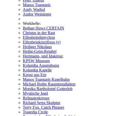
Peter Tollens
Manos Tsangaris
Andy Warhol
Andor Weininger
Werkhefte:
Bethan Huws CERTAIN
Christus in der Rast
Elfenbeindiptychon
Elfenbeinkruzifixus (v)
Heiliger Nikolaus
Heilig-Geist-Retabel
Herimann- und Idakreuz
KPSW Museum
Kolumba Ausgrabung
Kolumba Kapelle
Kreuz aus Erp
Manos Tsangaris Kugelbahn
Michael Buthe Rauminstallation
Monika Bartholomé Gotteslob
Mystische Jagd
Reliquienkreuze
Richard Serra Skulptur
Terry Fox. Catch Phrases
Tragedia Civile