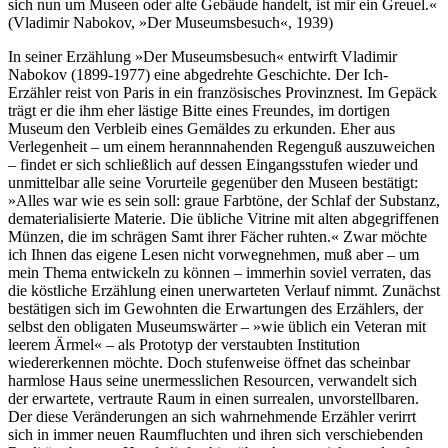
sich nun um Museen oder alte Gebäude handelt, ist mir ein Greuel.«
(Vladimir Nabokov, »Der Museumsbesuch«, 1939)
In seiner Erzählung »Der Museumsbesuch« entwirft Vladimir
Nabokov (1899-1977) eine abgedrehte Geschichte. Der Ich-
Erzähler reist von Paris in ein französisches Provinznest. Im Gepäck
trägt er die ihm eher lästige Bitte eines Freundes, im dortigen
Museum den Verbleib eines Gemäldes zu erkunden. Eher aus
Verlegenheit – um einem herannnahenden Regenguß auszuweichen
– findet er sich schließlich auf dessen Eingangsstufen wieder und
unmittelbar alle seine Vorurteile gegenüber den Museen bestätigt:
»Alles war wie es sein soll: graue Farbtöne, der Schlaf der Substanz,
dematerialisierte Materie. Die übliche Vitrine mit alten abgegriffenen
Münzen, die im schrägen Samt ihrer Fächer ruhten.« Zwar möchte
ich Ihnen das eigene Lesen nicht vorwegnehmen, muß aber – um
mein Thema entwickeln zu können – immerhin soviel verraten, das
die köstliche Erzählung einen unerwarteten Verlauf nimmt. Zunächst
bestätigen sich im Gewohnten die Erwartungen des Erzählers, der
selbst den obligaten Museumswärter – »wie üblich ein Veteran mit
leerem Ärmel« – als Prototyp der verstaubten Institution
wiedererkennen möchte. Doch stufenweise öffnet das scheinbar
harmlose Haus seine unermesslichen Resourcen, verwandelt sich
der erwartete, vertraute Raum in einen surrealen, unvorstellbaren.
Der diese Veränderungen an sich wahrnehmende Erzähler verirrt
sich in immer neuen Raumfluchten und ihren sich verschiebenden