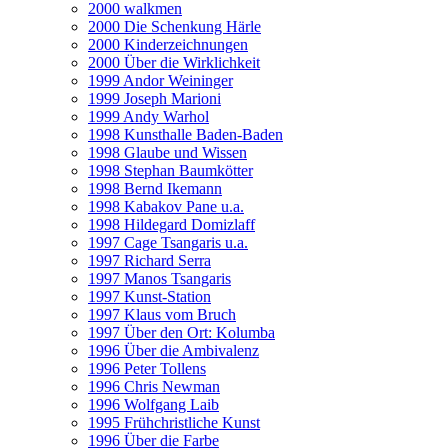
2000 walkmen
2000 Die Schenkung Härle
2000 Kinderzeichnungen
2000 Über die Wirklichkeit
1999 Andor Weininger
1999 Joseph Marioni
1999 Andy Warhol
1998 Kunsthalle Baden-Baden
1998 Glaube und Wissen
1998 Stephan Baumkötter
1998 Bernd Ikemann
1998 Kabakov Pane u.a.
1998 Hildegard Domizlaff
1997 Cage Tsangaris u.a.
1997 Richard Serra
1997 Manos Tsangaris
1997 Kunst-Station
1997 Klaus vom Bruch
1997 Über den Ort: Kolumba
1996 Über die Ambivalenz
1996 Peter Tollens
1996 Chris Newman
1996 Wolfgang Laib
1995 Frühchristliche Kunst
1996 Über die Farbe