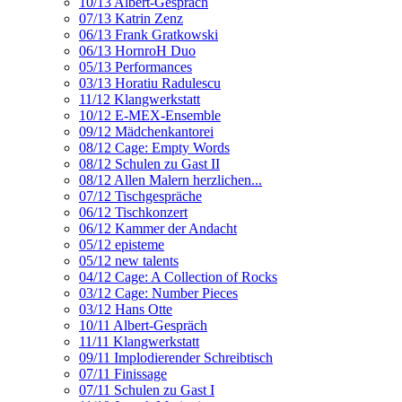
10/13 Albert-Gespräch
07/13 Katrin Zenz
06/13 Frank Gratkowski
06/13 HornroH Duo
05/13 Performances
03/13 Horatiu Radulescu
11/12 Klangwerkstatt
10/12 E-MEX-Ensemble
09/12 Mädchenkantorei
08/12 Cage: Empty Words
08/12 Schulen zu Gast II
08/12 Allen Malern herzlichen...
07/12 Tischgespräche
06/12 Tischkonzert
06/12 Kammer der Andacht
05/12 episteme
05/12 new talents
04/12 Cage: A Collection of Rocks
03/12 Cage: Number Pieces
03/12 Hans Otte
10/11 Albert-Gespräch
11/11 Klangwerkstatt
09/11 Implodierender Schreibtisch
07/11 Finissage
07/11 Schulen zu Gast I