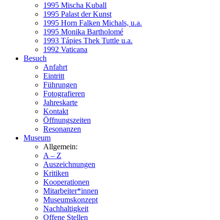
1995 Mischa Kuball
1995 Palast der Kunst
1995 Horn Falken Michals, u.a.
1995 Monika Bartholomé
1993 Tápies Thek Tuttle u.a.
1992 Vaticana
Besuch
Anfahrt
Eintritt
Führungen
Fotografieren
Jahreskarte
Kontakt
Öffnungszeiten
Resonanzen
Museum
Allgemein:
A – Z
Auszeichnungen
Kritiken
Kooperationen
Mitarbeiter*innen
Museumskonzept
Nachhaltigkeit
Offene Stellen