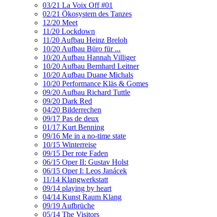
03/21 La Voix Off #01
02/21 Ökosystem des Tanzes
12/20 Meet
11/20 Lockdown
11/20 Aufbau Heinz Breloh
10/20 Aufbau Büro für ...
10/20 Aufbau Hannah Villiger
10/20 Aufbau Bernhard Leitner
10/20 Aufbau Duane Michals
10/20 Performance Kläs & Gomes
09/20 Aufbau Richard Tuttle
09/20 Dark Red
04/20 Bilderrechen
09/17 Pas de deux
01/17 Kurt Benning
09/16 Me in a no-time state
10/15 Winterreise
09/15 Der rote Faden
06/15 Oper II: Gustav Holst
06/15 Oper I: Leos Janácek
11/14 Klangwerkstatt
09/14 playing by heart
04/14 Kunst Raum Klang
09/19 Aufbrüche
05/14 The Visitors