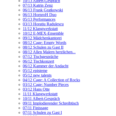
10/13 Albert-Gespräch
07/13 Katrin Zenz
06/13 Frank Gratkowski
06/13 HornroH Duo
05/13 Performances
03/13 Horatiu Radulescu
11/12 Klangwerkstatt
10/12 E-MEX-Ensemble
09/12 Mädchenkantorei
08/12 Cage: Empty Words
08/12 Schulen zu Gast II
08/12 Allen Malern herzlichen...
07/12 Tischgespräche
06/12 Tischkonzert
06/12 Kammer der Andacht
05/12 episteme
05/12 new talents
04/12 Cage: A Collection of Rocks
03/12 Cage: Number Pieces
03/12 Hans Otte
11/11 Klangwerkstatt
10/11 Albert-Gespräch
09/11 Implodierender Schreibtisch
07/11 Finissage
07/11 Schulen zu Gast I