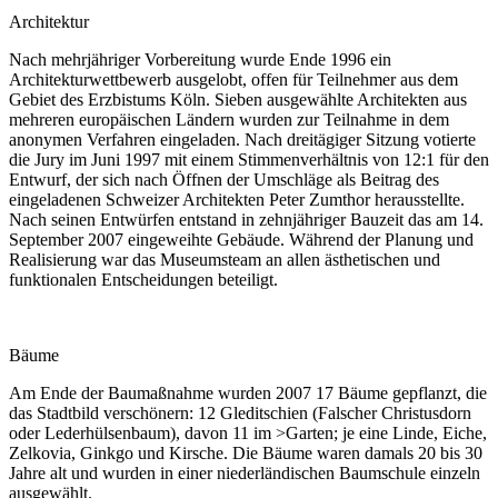
Architektur
Nach mehrjähriger Vorbereitung wurde Ende 1996 ein
Architekturwettbewerb ausgelobt, offen für Teilnehmer aus dem
Gebiet des Erzbistums Köln. Sieben ausgewählte Architekten aus
mehreren europäischen Ländern wurden zur Teilnahme in dem
anonymen Verfahren eingeladen. Nach dreitägiger Sitzung votierte
die Jury im Juni 1997 mit einem Stimmenverhältnis von 12:1 für den
Entwurf, der sich nach Öffnen der Umschläge als Beitrag des
eingeladenen Schweizer Architekten Peter Zumthor herausstellte.
Nach seinen Entwürfen entstand in zehnjähriger Bauzeit das am 14.
September 2007 eingeweihte Gebäude. Während der Planung und
Realisierung war das Museumsteam an allen ästhetischen und
funktionalen Entscheidungen beteiligt.
Bäume
Am Ende der Baumaßnahme wurden 2007 17 Bäume gepflanzt, die
das Stadtbild verschönern: 12 Gleditschien (Falscher Christusdorn
oder Lederhülsenbaum), davon 11 im >Garten; je eine Linde, Eiche,
Zelkovia, Ginkgo und Kirsche. Die Bäume waren damals 20 bis 30
Jahre alt und wurden in einer niederländischen Baumschule einzeln
ausgewählt.