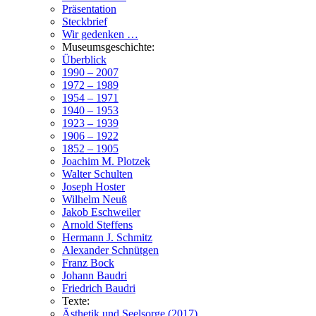
Präsentation
Steckbrief
Wir gedenken …
Museumsgeschichte:
Überblick
1990 – 2007
1972 – 1989
1954 – 1971
1940 – 1953
1923 – 1939
1906 – 1922
1852 – 1905
Joachim M. Plotzek
Walter Schulten
Joseph Hoster
Wilhelm Neuß
Jakob Eschweiler
Arnold Steffens
Hermann J. Schmitz
Alexander Schnütgen
Franz Bock
Johann Baudri
Friedrich Baudri
Texte:
Ästhetik und Seelsorge (2017)