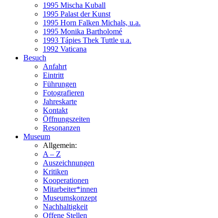
1995 Mischa Kuball
1995 Palast der Kunst
1995 Horn Falken Michals, u.a.
1995 Monika Bartholomé
1993 Tápies Thek Tuttle u.a.
1992 Vaticana
Besuch
Anfahrt
Eintritt
Führungen
Fotografieren
Jahreskarte
Kontakt
Öffnungszeiten
Resonanzen
Museum
Allgemein:
A – Z
Auszeichnungen
Kritiken
Kooperationen
Mitarbeiter*innen
Museumskonzept
Nachhaltigkeit
Offene Stellen