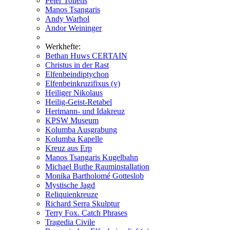
Peter Tollens
Manos Tsangaris
Andy Warhol
Andor Weininger
Werkhefte:
Bethan Huws CERTAIN
Christus in der Rast
Elfenbeindiptychon
Elfenbeinkruzifixus (v)
Heiliger Nikolaus
Heilig-Geist-Retabel
Herimann- und Idakreuz
KPSW Museum
Kolumba Ausgrabung
Kolumba Kapelle
Kreuz aus Erp
Manos Tsangaris Kugelbahn
Michael Buthe Rauminstallation
Monika Bartholomé Gotteslob
Mystische Jagd
Reliquienkreuze
Richard Serra Skulptur
Terry Fox. Catch Phrases
Tragedia Civile