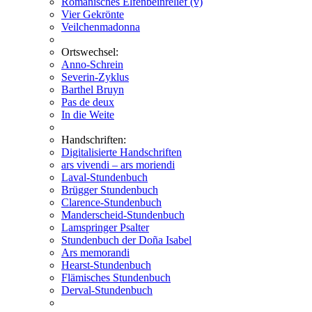
Romanisches Elfenbeinrelief (v)
Vier Gekrönte
Veilchenmadonna
Ortswechsel:
Anno-Schrein
Severin-Zyklus
Barthel Bruyn
Pas de deux
In die Weite
Handschriften:
Digitalisierte Handschriften
ars vivendi – ars moriendi
Laval-Stundenbuch
Brügger Stundenbuch
Clarence-Stundenbuch
Manderscheid-Stundenbuch
Lamspringer Psalter
Stundenbuch der Doña Isabel
Ars memorandi
Hearst-Stundenbuch
Flämisches Stundenbuch
Derval-Stundenbuch