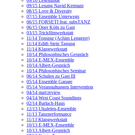
09/16 Lesestunde
09/15 Lesung Navid Kermani
08/15 Love & Diversity
07/15 Ensemble Unterwegs
06/15 FORSETI feat. subsTANZ
06/15 Oper Köln zu Gast
03/15 Trickfilmwerkstatt
11/14 Tonspur (Achim Lengerer)
11/14 Edith Stein Tagung
11/14 Klangwerkstatt
10/14 Philosophisches Gespräch
10/14 E-MEX-Ensemble
10/14 Albert-Gespräch
10/14 Philosophisches Seminar
06/14 Schulen zu Gast III
05/14 Ensemble Garage
05/14 Veranstaltungen Intervention
04/14 start:review
04/14 West Coast Soundings
02/14 Barlach-Haus
12/13 Ukulelen-Ensemble
11/13 Tanzperformance
11/13 Klangwerkstatt
10/13 E-MEX-Ensemble
10/13 Albert-Gespräch