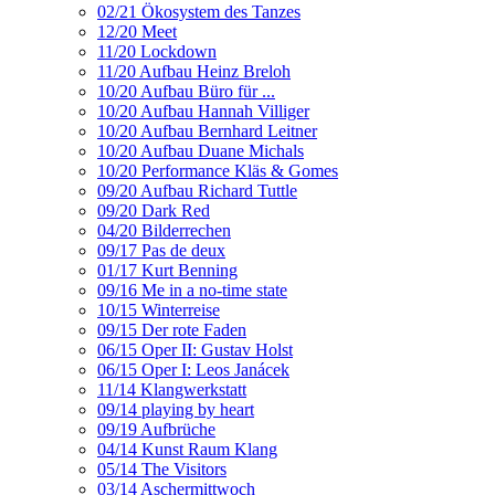
02/21 Ökosystem des Tanzes
12/20 Meet
11/20 Lockdown
11/20 Aufbau Heinz Breloh
10/20 Aufbau Büro für ...
10/20 Aufbau Hannah Villiger
10/20 Aufbau Bernhard Leitner
10/20 Aufbau Duane Michals
10/20 Performance Kläs & Gomes
09/20 Aufbau Richard Tuttle
09/20 Dark Red
04/20 Bilderrechen
09/17 Pas de deux
01/17 Kurt Benning
09/16 Me in a no-time state
10/15 Winterreise
09/15 Der rote Faden
06/15 Oper II: Gustav Holst
06/15 Oper I: Leos Janácek
11/14 Klangwerkstatt
09/14 playing by heart
09/19 Aufbrüche
04/14 Kunst Raum Klang
05/14 The Visitors
03/14 Aschermittwoch