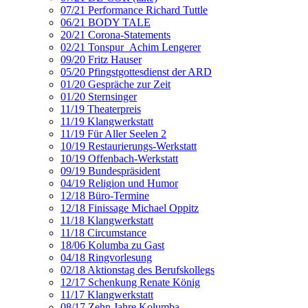
07/21 Performance Richard Tuttle
06/21 BODY TALE
20/21 Corona-Statements
02/21 Tonspur_Achim Lengerer
09/20 Fritz Hauser
05/20 Pfingstgottesdienst der ARD
01/20 Gespräche zur Zeit
01/20 Sternsinger
11/19 Theaterpreis
11/19 Klangwerkstatt
11/19 Für Aller Seelen 2
10/19 Restaurierungs-Werkstatt
10/19 Offenbach-Werkstatt
09/19 Bundespräsident
04/19 Religion und Humor
12/18 Büro-Termine
12/18 Finissage Michael Oppitz
11/18 Klangwerkstatt
11/18 Circumstance
18/06 Kolumba zu Gast
04/18 Ringvorlesung
02/18 Aktionstag des Berufskollegs
12/17 Schenkung Renate König
11/17 Klangwerkstatt
08/17 Zehn Jahre Kolumba