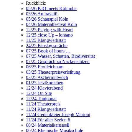
Rückblick:
05/26 KIO meets Kolumba
05/26 Au travail!
05/26 Schauspiel Köln
04/26 Materialfestival Köln
12/25 Playing with Heart
12/25 close Up – lontano
11/25 Klangwerkstatt
24/25 Kioskgespräche
07/25 Book of hours …
07/25 Wasser, Schatten, Biodiversität
07/25 Gespräch zu Nackenstützen
06/25 Fronleichnam
03/25 Theaterpreisverleihung
03/25 Aschermittwoch
01/25 JetztSprechen
12/24 Klavierabend
12/24 On Site
12/24 Toniponal
11/24 Theaterpreis
11/24 Klangwerkstatt
11/24 Gedenkfeier Joseph Marioni
11/24 Für aller Seelen 6
08/24 Materialkarussell
06/24 Rheinische Musikschule