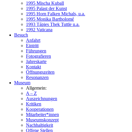
1995 Mischa Kuball
1995 Palast der Kunst
1995 Horn Falken Michals, u.a.
1995 Monika Bartholomé
1993 Tápies Thek Tuttle u.a.
1992 Vaticana
Besuch
Anfahrt
Eintritt
Führungen
Fotografieren
Jahreskarte
Kontakt
Öffnungszeiten
Resonanzen
Museum
Allgemein:
A – Z
Auszeichnungen
Kritiken
Kooperationen
Mitarbeiter*innen
Museumskonzept
Nachhaltigkeit
Offene Stellen