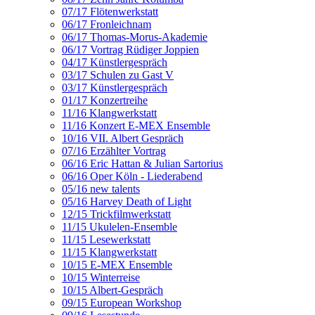
07/17 Flötenwerkstatt
06/17 Fronleichnam
06/17 Thomas-Morus-Akademie
06/17 Vortrag Rüdiger Joppien
04/17 Künstlergespräch
03/17 Schulen zu Gast V
03/17 Künstlergespräch
01/17 Konzertreihe
11/16 Klangwerkstatt
11/16 Konzert E-MEX Ensemble
10/16 VII. Albert Gespräch
07/16 Erzählter Vortrag
06/16 Eric Hattan & Julian Sartorius
06/16 Oper Köln - Liederabend
05/16 new talents
05/16 Harvey Death of Light
12/15 Trickfilmwerkstatt
11/15 Ukulelen-Ensemble
11/15 Lesewerkstatt
11/15 Klangwerkstatt
10/15 E-MEX Ensemble
10/15 Winterreise
10/15 Albert-Gespräch
09/15 European Workshop