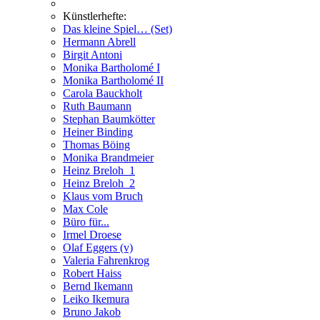
Künstlerhefte:
Das kleine Spiel… (Set)
Hermann Abrell
Birgit Antoni
Monika Bartholomé I
Monika Bartholomé II
Carola Bauckholt
Ruth Baumann
Stephan Baumkötter
Heiner Binding
Thomas Böing
Monika Brandmeier
Heinz Breloh_1
Heinz Breloh_2
Klaus vom Bruch
Max Cole
Büro für...
Irmel Droese
Olaf Eggers (v)
Valeria Fahrenkrog
Robert Haiss
Bernd Ikemann
Leiko Ikemura
Bruno Jakob