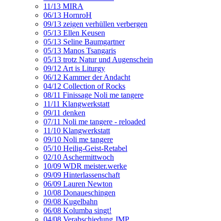
11/13 MIRA
06/13 HornroH
09/13 zeigen verhüllen verbergen
05/13 Ellen Keusen
05/13 Seline Baumgartner
05/13 Manos Tsangaris
05/13 trotz Natur und Augenschein
09/12 Art is Liturgy
06/12 Kammer der Andacht
04/12 Collection of Rocks
08/11 Finissage Noli me tangere
11/11 Klangwerkstatt
09/11 denken
07/11 Noli me tangere - reloaded
11/10 Klangwerkstatt
09/10 Noli me tangere
05/10 Heilig-Geist-Retabel
02/10 Aschermittwoch
10/09 WDR meister.werke
09/09 Hinterlassenschaft
06/09 Lauren Newton
10/08 Donaueschingen
09/08 Kugelbahn
06/08 Kolumba singt!
04/08 Verabschiedung JMP