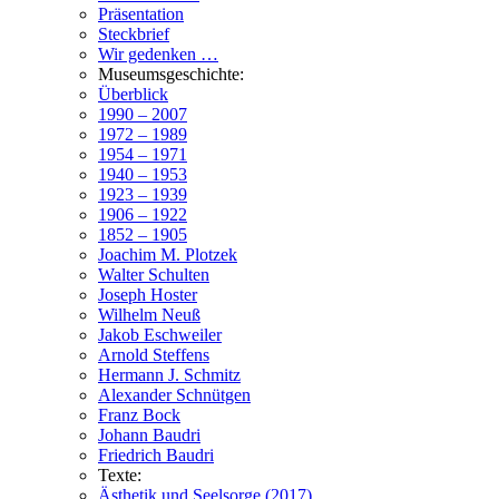
Präsentation
Steckbrief
Wir gedenken …
Museumsgeschichte:
Überblick
1990 – 2007
1972 – 1989
1954 – 1971
1940 – 1953
1923 – 1939
1906 – 1922
1852 – 1905
Joachim M. Plotzek
Walter Schulten
Joseph Hoster
Wilhelm Neuß
Jakob Eschweiler
Arnold Steffens
Hermann J. Schmitz
Alexander Schnütgen
Franz Bock
Johann Baudri
Friedrich Baudri
Texte:
Ästhetik und Seelsorge (2017)