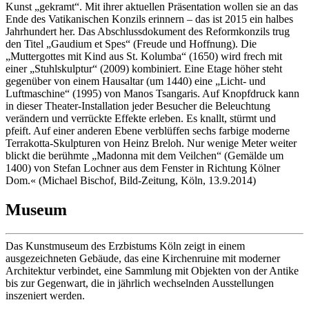
Kunst „gekramt“. Mit ihrer aktuellen Präsentation wollen sie an das
Ende des Vatikanischen Konzils erinnern – das ist 2015 ein halbes
Jahrhundert her. Das Abschlussdokument des Reformkonzils trug
den Titel „Gaudium et Spes“ (Freude und Hoffnung). Die
„Muttergottes mit Kind aus St. Kolumba“ (1650) wird frech mit
einer „Stuhlskulptur“ (2009) kombiniert. Eine Etage höher steht
gegenüber von einem Hausaltar (um 1440) eine „Licht- und
Luftmaschine“ (1995) von Manos Tsangaris. Auf Knopfdruck kann
in dieser Theater-Installation jeder Besucher die Beleuchtung
verändern und verrückte Effekte erleben. Es knallt, stürmt und
pfeift. Auf einer anderen Ebene verblüffen sechs farbige moderne
Terrakotta-Skulpturen von Heinz Breloh. Nur wenige Meter weiter
blickt die berühmte „Madonna mit dem Veilchen“ (Gemälde um
1400) von Stefan Lochner aus dem Fenster in Richtung Kölner
Dom.« (Michael Bischof, Bild-Zeitung, Köln, 13.9.2014)
Museum
Das Kunstmuseum des Erzbistums Köln zeigt in einem
ausgezeichneten Gebäude, das eine Kirchenruine mit moderner
Architektur verbindet, eine Sammlung mit Objekten von der Antike
bis zur Gegenwart, die in jährlich wechselnden Ausstellungen
inszeniert werden.