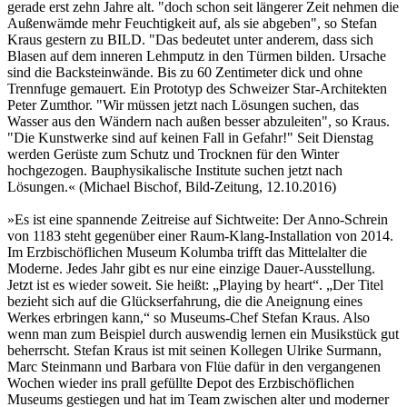
gerade erst zehn Jahre alt. "doch schon seit längerer Zeit nehmen die
Außenwämde mehr Feuchtigkeit auf, als sie abgeben", so Stefan
Kraus gestern zu BILD. "Das bedeutet unter anderem, dass sich
Blasen auf dem inneren Lehmputz in den Türmen bilden. Ursache
sind die Backsteinwände. Bis zu 60 Zentimeter dick und ohne
Trennfuge gemauert. Ein Prototyp des Schweizer Star-Architekten
Peter Zumthor. "Wir müssen jetzt nach Lösungen suchen, das
Wasser aus den Wändern nach außen besser abzuleiten", so Kraus.
"Die Kunstwerke sind auf keinen Fall in Gefahr!" Seit Dienstag
werden Gerüste zum Schutz und Trocknen für den Winter
hochgezogen. Bauphysikalische Institute suchen jetzt nach
Lösungen.« (Michael Bischof, Bild-Zeitung, 12.10.2016)
»Es ist eine spannende Zeitreise auf Sichtweite: Der Anno-Schrein
von 1183 steht gegenüber einer Raum-Klang-Installation von 2014.
Im Erzbischöflichen Museum Kolumba trifft das Mittelalter die
Moderne. Jedes Jahr gibt es nur eine einzige Dauer-Ausstellung.
Jetzt ist es wieder soweit. Sie heißt: „Playing by heart“. „Der Titel
bezieht sich auf die Glückserfahrung, die die Aneignung eines
Werkes erbringen kann,“ so Museums-Chef Stefan Kraus. Also
wenn man zum Beispiel durch auswendig lernen ein Musikstück gut
beherrscht. Stefan Kraus ist mit seinen Kollegen Ulrike Surmann,
Marc Steinmann und Barbara von Flüe dafür in den vergangenen
Wochen wieder ins prall gefüllte Depot des Erzbischöflichen
Museums gestiegen und hat im Team zwischen alter und moderner