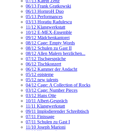
07/13 Katrin Zenz
06/13 Frank Gratkowski
06/13 HornroH Duo
05/13 Performances
03/13 Horatiu Radulescu
11/12 Klangwerkstatt
10/12 E-MEX-Ensemble
09/12 Mädchenkantorei
08/12 Cage: Empty Words
08/12 Schulen zu Gast II
08/12 Allen Malern herzlichen...
07/12 Tischgespräche
06/12 Tischkonzert
06/12 Kammer der Andacht
05/12 episteme
05/12 new talents
04/12 Cage: A Collection of Rocks
03/12 Cage: Number Pieces
03/12 Hans Otte
10/11 Albert-Gespräch
11/11 Klangwerkstatt
09/11 Implodierender Schreibtisch
07/11 Finissage
07/11 Schulen zu Gast I
11/10 Joseph Marioni