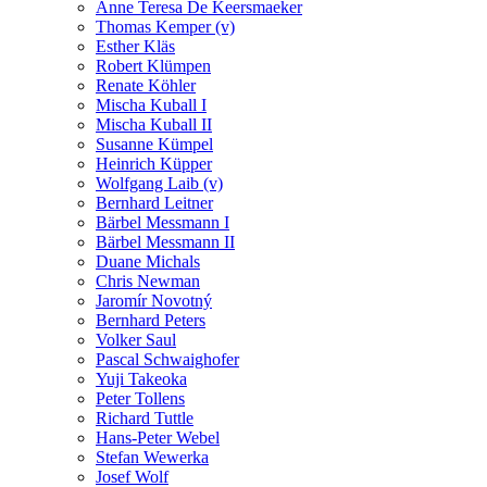
Anne Teresa De Keersmaeker
Thomas Kemper (v)
Esther Kläs
Robert Klümpen
Renate Köhler
Mischa Kuball I
Mischa Kuball II
Susanne Kümpel
Heinrich Küpper
Wolfgang Laib (v)
Bernhard Leitner
Bärbel Messmann I
Bärbel Messmann II
Duane Michals
Chris Newman
Jaromír Novotný
Bernhard Peters
Volker Saul
Pascal Schwaighofer
Yuji Takeoka
Peter Tollens
Richard Tuttle
Hans-Peter Webel
Stefan Wewerka
Josef Wolf