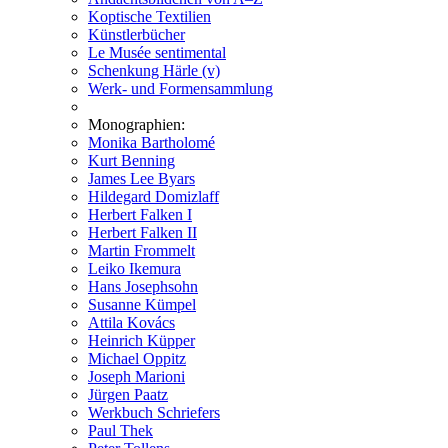
Koptische Textilien
Künstlerbücher
Le Musée sentimental
Schenkung Härle (v)
Werk- und Formensammlung
Monographien:
Monika Bartholomé
Kurt Benning
James Lee Byars
Hildegard Domizlaff
Herbert Falken I
Herbert Falken II
Martin Frommelt
Leiko Ikemura
Hans Josephsohn
Susanne Kümpel
Attila Kovács
Heinrich Küpper
Michael Oppitz
Joseph Marioni
Jürgen Paatz
Werkbuch Schriefers
Paul Thek