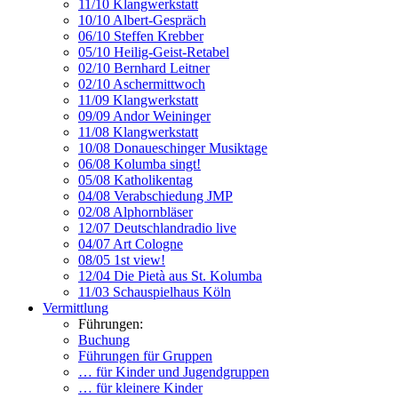
11/10 Klangwerkstatt
10/10 Albert-Gespräch
06/10 Steffen Krebber
05/10 Heilig-Geist-Retabel
02/10 Bernhard Leitner
02/10 Aschermittwoch
11/09 Klangwerkstatt
09/09 Andor Weininger
11/08 Klangwerkstatt
10/08 Donaueschinger Musiktage
06/08 Kolumba singt!
05/08 Katholikentag
04/08 Verabschiedung JMP
02/08 Alphornbläser
12/07 Deutschlandradio live
04/07 Art Cologne
08/05 1st view!
12/04 Die Pietà aus St. Kolumba
11/03 Schauspielhaus Köln
Vermittlung
Führungen:
Buchung
Führungen für Gruppen
… für Kinder und Jugendgruppen
… für kleinere Kinder